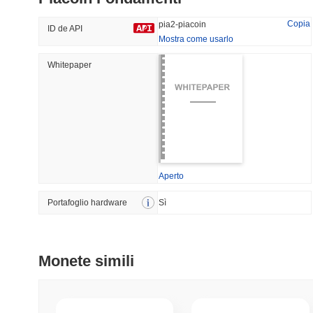
35.03%
-23.39%
Copia
pia2-piacoin
ID de API
Mostra come usarlo
Whitepaper
Tendenze
Aggiunti Di Recente
HEX (Pulsechain)
SACOIN
#151
#7114
5.86%
0.06%
Aperto
Portafoglio hardware
Sì
Monete simili