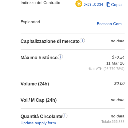
Indirizzo del Contratto
Copia
0x53...CD34
Esploratori
Bscscan.com
no data
Capitalizzazione di mercato
$78.24
Máximo histórico
11 Mar 26
% to ATH (26,779.78%)
$0.00
Volume (24h)
no data
Vol / M Cap (24h)
no data
Quantità Circolante
Totale:666,888
Update supply form