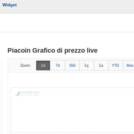
Widget
Piacoin Grafico di prezzo live
Zoom:
1d
7d
30d
1q
1a
YTD
Max