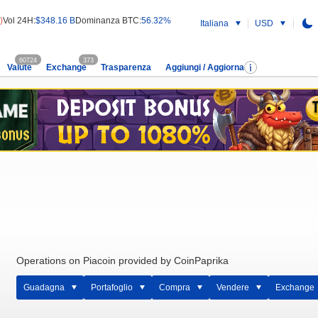
)
Vol 24H:
$348.16 B
Dominanza BTC:
56.32%
Italiana
USD
60724
373
Valute
Exchange
Trasparenza
Aggiungi / Aggiorna
Operations on Piacoin provided by CoinPaprika
Guadagna
Portafoglio
Compra
Vendere
Exchange