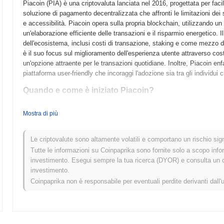
Piacoin (PIA) è una criptovaluta lanciata nel 2016, progettata per facili
soluzione di pagamento decentralizzata che affronti le limitazioni dei sis
e accessibilità. Piacoin opera sulla propria blockchain, utilizzando
un'elaborazione efficiente delle transazioni e il risparmio energetico. I
dell'ecosistema, inclusi costi di transazione, staking e come mezzo di
è il suo focus sul miglioramento dell'esperienza utente attraverso cos
un'opzione attraente per le transazioni quotidiane. Inoltre, Piacoin en
piattaforma user-friendly che incoraggi l'adozione sia tra gli individui 
Quando e come è iniziato Piacoin?
Piacoin è nato nel marzo 2014 quando un team di sviluppatori ha pubbl
Mostra di più
tecnico del progetto. L'obiettivo del progetto era creare una valuta dig
peer. Dopo la pubblicazione del whitepaper, Piacoin ha lanciato il su
iniziale e consentendo agli utenti di effettuare transazioni utilizzando 
Le criptovalute sono altamente volatili e comportano un rischio signi
sull'istituzione di un'infrastruttura blockchain robusta e sul coinvolgi
Tutte le informazioni su Coinpaprika sono fornite solo a scopo info
avvenuta attraverso un modello di lancio equo, consentendo agli utenti
investimento. Esegui sempre la tua ricerca (DYOR) e consulta un con
un'offerta iniziale di monete (ICO). Questo approccio mirava a promuo
investimento.
dall'inizio. Questi passi fondamentali hanno preparato il terreno per l
Coinpaprika non è responsabile per eventuali perdite derivanti dall'
Cosa ci riserva il futuro per Piacoin?
Secondo aggiornamenti ufficiali, Piacoin si sta preparando per un sign
l'efficienza delle transazioni e la scalabilità, previsto per il primo 