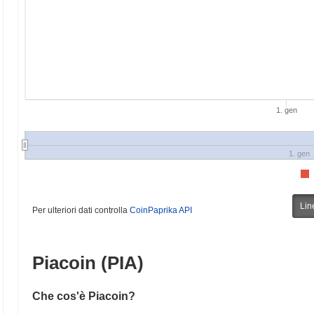
1. gen
1. gen
Lin
Per ulteriori dati controlla
CoinPaprika API
Piacoin (PIA)
Che cos'è Piacoin?