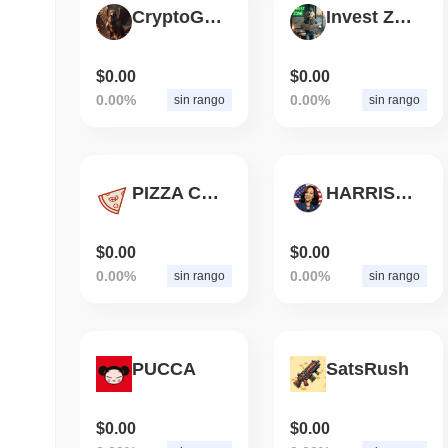
CryptoGriffons
Invest Zone
$0.00
$0.00
0.00%
0.00%
sin rango
sin rango
PIZZA CHAIN
HARRIS DOGS
$0.00
$0.00
0.00%
0.00%
sin rango
sin rango
PUCCA
SatsRush
$0.00
$0.00