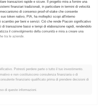
tare transazioni rapide e sicure. Il progetto mira a fornire una
temi finanziari tradizionali, in particolare in termini di velocità
 un meccanismo di consenso proof-of-stake che consente
l suo token nativo, PIA, ha molteplici scopi all'interno
 scambio per beni e servizi. Ciò che rende Piacoin significativo
ti di transazione bassi e tempi di elaborazione rapidi, rendendolo
fatizza il coinvolgimento della comunità e mira a creare una
che tra le aziende.
icato il suo whitepaper, delineando la visione e il framework
itale decentralizzata che potesse facilitare transazioni peer-to-
o mainnet nel maggio 2014, segnando la sua disponibilità pubblica
il token Piacoin. Lo sviluppo iniziale si è concentrato
ficativo. Potresti perdere parte o tutto il tuo investimento.
mento della comunità. La distribuzione iniziale di Piacoin è
rmativo e non costituiscono consulenza finanziaria o di
 di minare la moneta fin dall'inizio senza una prevendita o
sulente finanziario qualificato prima di prendere decisioni di
vere la decentralizzazione e il coinvolgimento della comunità fin
a crescita di Piacoin e lo sviluppo del suo ecosistema.
uso di queste informazioni.
ificativo aggiornamento del protocollo volto a migliorare
trimestre del 2024. Questo aggiornamento dovrebbe migliorare