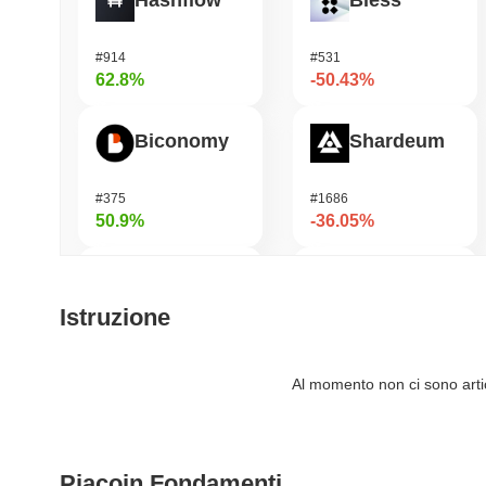
Hashflow
Bless
#914
#531
62.8%
-50.43%
Biconomy
Shardeum
#375
#1686
50.9%
-36.05%
Orochi Network
DODO
Istruzione
#302
#700
44.29%
-32.93%
Al momento non ci sono artico
ETHGas
Synapse
Piacoin Fondamenti
#382
#549