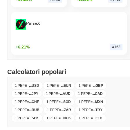
PulseX
+6.21%
#163
Calcolatori popolari
1 PEPE
=
...
USD
1 PEPE
=
...
EUR
1 PEPE
=
...
GBP
1 PEPE
=
...
JPY
1 PEPE
=
...
AUD
1 PEPE
=
...
CAD
1 PEPE
=
...
CHF
1 PEPE
=
...
SGD
1 PEPE
=
...
MXN
1 PEPE
=
...
RUB
1 PEPE
=
...
ZAR
1 PEPE
=
...
TRY
1 PEPE
=
...
SEK
1 PEPE
=
...
NOK
1 PEPE
=
...
ETH