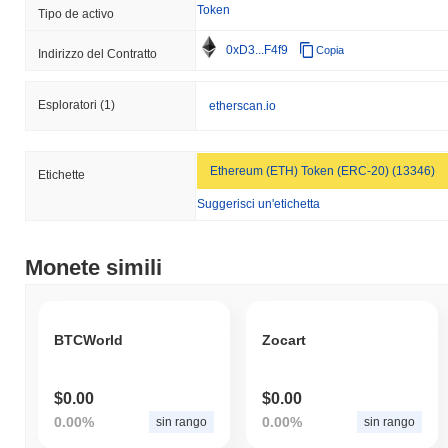
Token
Tipo de activo
0xD3...F4f9
Copia
Indirizzo del Contratto
Esploratori
(1)
etherscan.io
Ethereum (ETH) Token (ERC-20) (13346)
Etichette
Suggerisci un'etichetta
Monete simili
BTCWorld
Zocart
$0.00
$0.00
0.00%
0.00%
sin rango
sin rango