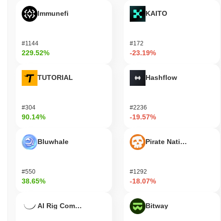
Immunefi
KAITO
#1144
#172
229.52%
-23.19%
TUTORIAL
Hashflow
#304
#2236
90.14%
-19.57%
Bluwhale
Pirate Nation Token
#550
#1292
38.65%
-18.07%
AI Rig Complex
Bitway