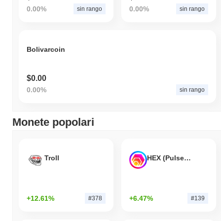
0.00%
0.00%
sin rango
sin rango
Bolivarcoin
$0.00
0.00%
sin rango
Monete popolari
Troll
HEX (Pulsechain)
+12.61%
+6.47%
#378
#139