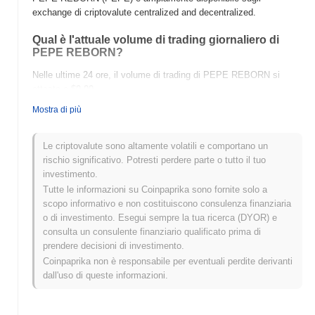
exchange di criptovalute centralized and decentralized.
Qual è l'attuale volume di trading giornaliero di
PEPE REBORN?
Nelle ultime 24 ore, il volume di trading di PEPE REBORN si
attesta a
$0.00
.
Mostra di più
Qual è lo storico della fascia di prezzo di PEPE
REBORN?
Le criptovalute sono altamente volatili e comportano un
Massimo Storico (ATH):
$0.00000299
rischio significativo. Potresti perdere parte o tutto il tuo
Minimo Storico (ATL):
$0.00
investimento.
Tutte le informazioni su Coinpaprika sono fornite solo a
PEPE REBORN è attualmente scambiato
~80.51%
al di sotto del
scopo informativo e non costituiscono consulenza finanziaria
suo ATH .
o di investimento. Esegui sempre la tua ricerca (DYOR) e
consulta un consulente finanziario qualificato prima di
Come si sta comportando PEPE REBORN rispetto
prendere decisioni di investimento.
al mercato crypto più ampio?
Coinpaprika non è responsabile per eventuali perdite derivanti
Negli ultimi 7 giorni, PEPE REBORN ha guadagnato
0.00%
,
dall'uso di queste informazioni.
superando il mercato crypto complessivo che ha registrato un
calo del
0.12%
. Ciò indica una forte performance nell'azione del
prezzo di PEPE rispetto allo slancio del mercato più ampio.