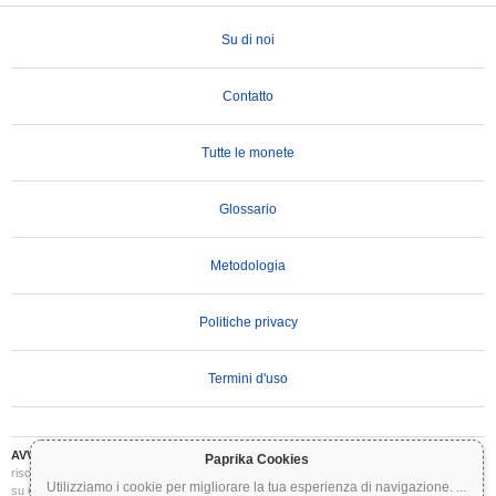
Su di noi
Contatto
Tutte le monete
Glossario
Metodologia
Politiche privacy
Termini d'uso
AVVERTENZA IMPORTANTE:
Le criptovalute sono altamente volatili e comportano
Paprika Cookies
rischi significativi. Potresti perdere parte o tutto il tuo investimento. Tutte le informazioni
Utilizziamo i cookie per migliorare la tua esperienza di navigazione.
...
su Coinpaprika sono fornite esclusivamente a scopo informativo e non costituiscono