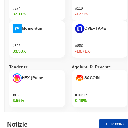
#274
#119
37.11%
-17.9%
Momentum
OVERTAKE
#362
#850
33.38%
-16.71%
Tendenze
Aggiunti Di Recente
HEX (Pulsechain)
SACOIN
#139
#10317
6.55%
0.48%
Notizie
Tutte le notizie