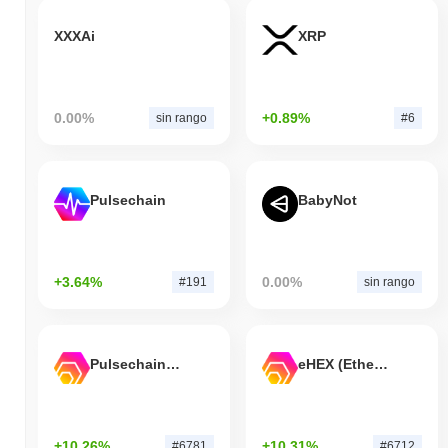
XXXAi
XRP
0.00%
+0.89%
sin rango
#6
Pulsechain
BabyNot
+3.64%
0.00%
#191
sin rango
Pulsechain Bridged HEX (Pulsechain)
eHEX (Ethereum)
+10.26%
+10.31%
#6781
#6712