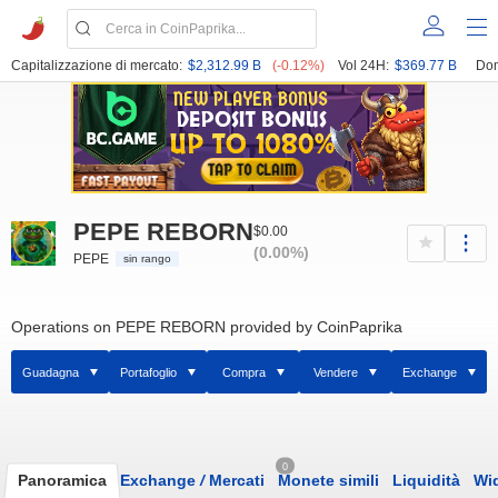
Capitalizzazione di mercato:
$2,312.99 B
(-0.12%)
Vol 24H:
$369.77 B
Dom
PEPE REBORN
$0.00
(0.00%)
PEPE
sin rango
Operations on PEPE REBORN provided by CoinPaprika
Guadagna
Portafoglio
Compra
Vendere
Exchange
0
Panoramica
Exchange
/
Mercati
Monete simili
Liquidità
Wi