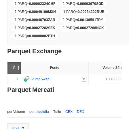
1 PARQ
=
0.00002324
CHF
1 PARQ
=
0.00003670
SGD
1 PARQ
=
0.00049199
MXN
1 PARQ
=
0.00234222
RUB
1 PARQ
=
0.00046703
ZAR
1 PARQ
=
0.00136591
TRY
1 PARQ
=
0.00027202
SEK
1 PARQ
=
0.00027268
NOK
1 PARQ
=
0.00000002
ETH
Parquet Exchange
#
Fonte
Volume 24h (%)
1
PumpSwap
100.000000%
D
Parquet Mercati
per Volume
per Liquidità
Tutto
CEX
DEX
USD