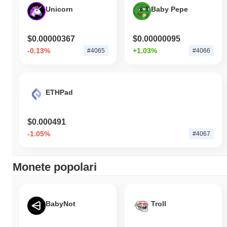
Unicorn
Baby Pepe
$0.00000367
$0.00000095
-0.13%
+1.03%
#4065
#4066
ETHPad
$0.000491
-1.05%
#4067
Monete popolari
BabyNot
Troll