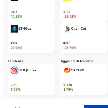
#676
#701
40.21%
-29.92%
ETHGas
Cash Cat
#384
#242
29.99%
-25.76%
Tendenze
Aggiunti Di Recente
HEX (Pulsechain)
SACOIN
#149
#7138
7.08%
1.78%