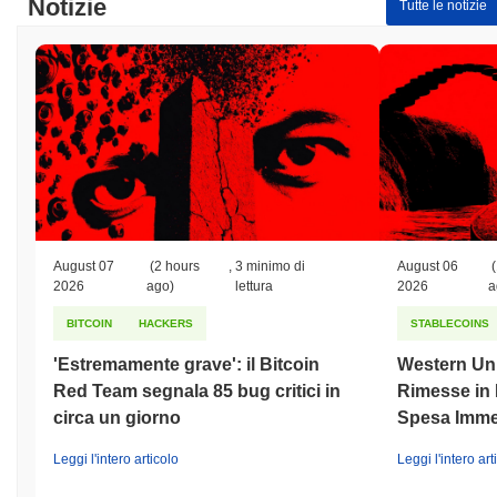
Notizie
Tutte le notizie
August 07
(2 hours
,
3 minimo di
August 06
(
2026
ago)
lettura
2026
a
BITCOIN
HACKERS
STABLECOINS
'Estremamente grave': il Bitcoin
Western Uni
Red Team segnala 85 bug critici in
Rimesse in D
circa un giorno
Spesa Imme
Leggi l'intero articolo
Leggi l'intero art