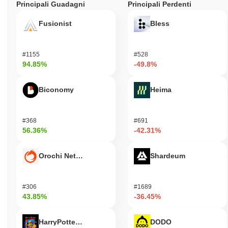
Principali Guadagni
Principali Perdenti
Fusionist
Bless
#1155
#528
94.85%
-49.8%
Biconomy
Heima
#368
#691
56.36%
-42.31%
Orochi Network
Shardeum
#306
#1689
43.85%
-36.45%
HarryPotterObamaSonic10Inu (ETH)
DODO