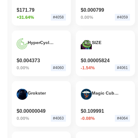
$171.79
$0.000799
+31.64%
0.00%
#4058
#4059
HyperCycle Token
SIZE
$0.004373
$0.00005824
0.00%
-1.54%
#4060
#4061
Grokster
Magic Cube Finance
$0.00000049
$0.109991
0.00%
-0.08%
#4063
#4064