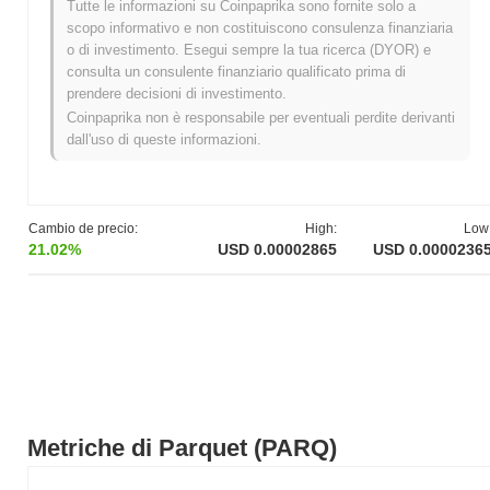
Tutte le informazioni su Coinpaprika sono fornite solo a
Massimo Storico (ATH):
$0.001329
scopo informativo e non costituiscono consulenza finanziaria
Minimo Storico (ATL):
NaN
o di investimento. Esegui sempre la tua ricerca (DYOR) e
consulta un consulente finanziario qualificato prima di
Parquet è attualmente scambiato
~97.84%
al di sotto del suo ATH
prendere decisioni di investimento.
.
Coinpaprika non è responsabile per eventuali perdite derivanti
dall'uso di queste informazioni.
Qual è l'attuale capitalizzazione di mercato di
Parquet?
La capitalizzazione di mercato di Parquet è di circa
$24,950.00
,
classificandolo al #4057 posto a livello mondiale per dimensione
Cambio de precio:
High:
Low
di mercato. Questa cifra è calcolata in base alla sua offerta
21.02%
USD 0.00002865
USD 0.0000236
circolante di 871 390 606 token PARQ.
Come si sta comportando Parquet rispetto al
mercato crypto più ampio?
Negli ultimi 7 giorni, Parquet ha diminuito del
11.28%
,
sottoperformando il mercato crypto complessivo che ha registrato
un calo del
0.52%
. Ciò indica un ritardo temporaneo nell'azione
del prezzo di PARQ rispetto allo slancio del mercato più ampio.
Metriche di Parquet (PARQ)