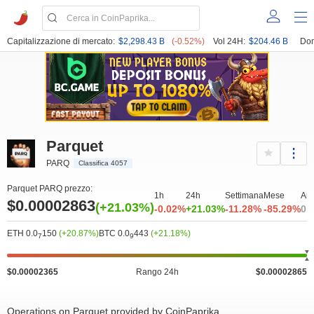
Capitalizzazione di mercato:
$2,298.43 B
(-0.52%)
Vol 24H:
$204.46 B
Dom
Parquet
PARQ
Classifica 4057
Parquet PARQ prezzo:
1h
24h
Settimana
Mese
An
$0.00002863
(+21.03%)
-0.02%
+21.03%
-11.28%
-85.29%
0.
ETH 0.0
150
(+20.87%)
BTC 0.0
443
(+21.18%)
7
9
$0.00002365
Rango 24h
$0.00002865
Operations on Parquet provided by CoinPaprika