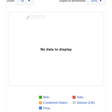
Zoom:
7d
Soglia di profondità:
10%
No data to display
Bids
Asks
Combined Orders
Volume (24h)
Price