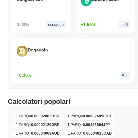
0.00%
+1.55%
sin rango
#26
Dogecoin
+0.39%
#11
Calcolatori popolari
1 PARQ
=
0.00002863
USD
1 PARQ
=
0.00002485
EUR
1 PARQ
=
0.00002129
GBP
1 PARQ
=
0.00453564
JPY
1 PARQ
=
0.00004069
AUD
1 PARQ
=
0.00004015
CAD