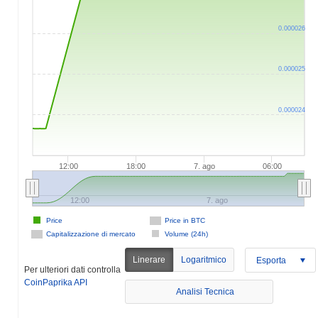
0.000026
0.000025
0.000024
12:00
18:00
7. ago
06:00
12:00
7. ago
Price
Price in BTC
Capitalizzazione di mercato
Volume (24h)
Linerare
Logaritmico
Esporta
Per ulteriori dati controlla
CoinPaprika API
Analisi Tecnica