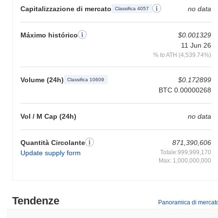
Capitalizzazione di mercato
no data
Classifica 4057
Máximo histórico
$0.001329
11 Jun 26
% to ATH (4,539.74%)
Volume (24h)
$0.172899
Classifica 10609
BTC 0.00000268
Vol / M Cap (24h)
no data
Quantità Circolante
871,390,606
Update supply form
Totale:999,999,170
Max: 1,000,000,000
Tendenze
Panoramica di mercat