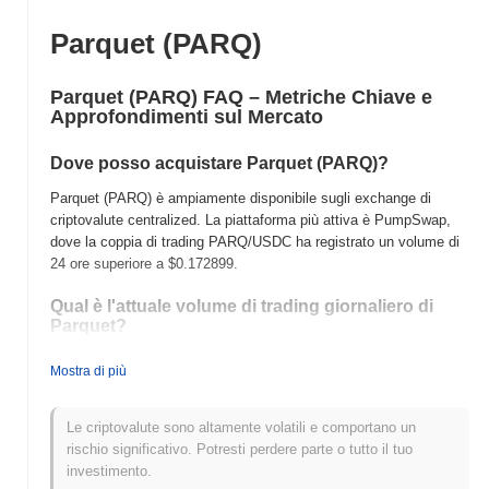
Parquet (PARQ)
Parquet (PARQ) FAQ – Metriche Chiave e
Approfondimenti sul Mercato
Dove posso acquistare Parquet (PARQ)?
Parquet (PARQ) è ampiamente disponibile sugli exchange di
criptovalute centralized. La piattaforma più attiva è PumpSwap,
dove la coppia di trading PARQ/USDC ha registrato un volume di
24 ore superiore a
$0.172899
.
Qual è l'attuale volume di trading giornaliero di
Parquet?
Nelle ultime 24 ore, il volume di trading di Parquet si attesta a
Mostra di più
$0.172899
, mostrando un calo del
95.64%
rispetto al giorno
precedente. Ciò suggerisce una riduzione a breve termine
dell'attività di trading.
Le criptovalute sono altamente volatili e comportano un
rischio significativo. Potresti perdere parte o tutto il tuo
Qual è lo storico della fascia di prezzo di Parquet?
investimento.