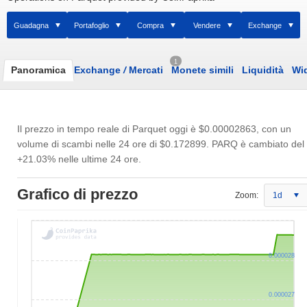
Guadagna
Portafoglio
Compra
Vendere
Exchange
1
Panoramica
Exchange
/
Mercati
Monete simili
Liquidità
Wi
Il prezzo in tempo reale di Parquet oggi è
$0.00002863
, con un
volume di scambi nelle 24 ore di
$0.172899
. PARQ è cambiato del
+21.03% nelle ultime 24 ore.
Grafico di prezzo
Zoom:
1d
0.000028
0.000027