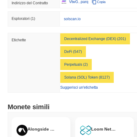
VtwG...parq
Copia
Indirizzo del Contratto
Esploratori
(1)
solscan.io
Decentralized Exchange (DEX) (201)
Etichette
DeFi (547)
Perpetuals (2)
Solana (SOL) Token (8127)
Suggerisci un'etichetta
Monete simili
Alongside Crypto Market Index
Loom Network