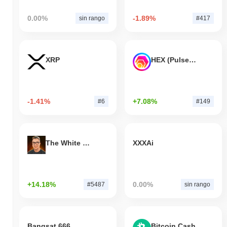
0.00%
-1.89%
sin rango
#417
XRP
HEX (Pulsechain)
-1.41%
+7.08%
#6
#149
The White Bull
XXXAi
+14.18%
0.00%
#5487
sin rango
Bangsat 666
Bitcoin Cash