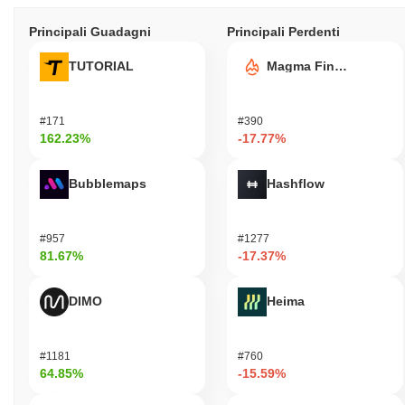
Principali Guadagni
Principali Perdenti
TUTORIAL
Magma Finance
#171
#390
162.23%
-17.77%
Bubblemaps
Hashflow
#957
#1277
81.67%
-17.37%
DIMO
Heima
#1181
#760
64.85%
-15.59%