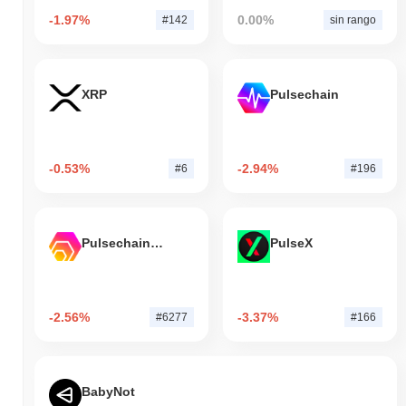
-1.97%
0.00%
#142
sin rango
XRP
Pulsechain
-0.53%
-2.94%
#6
#196
Pulsechain Bridged HEX (Pulsechain)
PulseX
-2.56%
-3.37%
#6277
#166
BabyNot