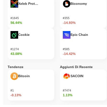
Xeleb Protocol
Biconomy
#1645
#355
56.44%
-14.93%
Cookie
Epic Chain
#1274
#585
43.08%
-14.42%
Tendenze
Aggiunti Di Recente
Bitcoin
SACOIN
#1
#7474
-0.13%
1.13%