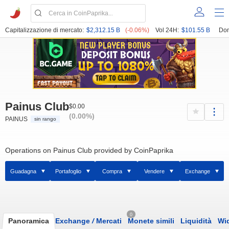
Capitalizzazione di mercato:
$2,312.15 B
(-0.06%)
Vol 24H:
$101.55 B
Dom
Painus Club
$0.00
(0.00%)
PAINUS
sin rango
Operations on Painus Club provided by CoinPaprika
Guadagna
Portafoglio
Compra
Vendere
Exchange
0
Panoramica
Exchange
/
Mercati
Monete simili
Liquidità
Wi