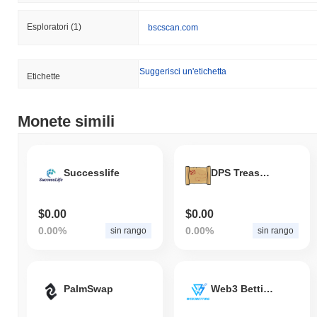
Esploratori
(1)
bscscan.com
Suggerisci un'etichetta
Etichette
Monete simili
Successlife
DPS TreasureMaps
$0.00
$0.00
0.00%
0.00%
sin rango
sin rango
PalmSwap
Web3 Betting