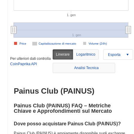
1. gen
1. gen
Price
Capitalizzazione di mercato
Volume (24h)
Linerare
Logaritmico
Esporta
Per ulteriori dati controlla
CoinPaprika API
Analisi Tecnica
Painus Club (PAINUS)
Painus Club (PAINUS) FAQ – Metriche
Chiave e Approfondimenti sul Mercato
Dove posso acquistare Painus Club (PAINUS)?
Painus Club (PAINUS) è ampiamente disponibile sugli exchange