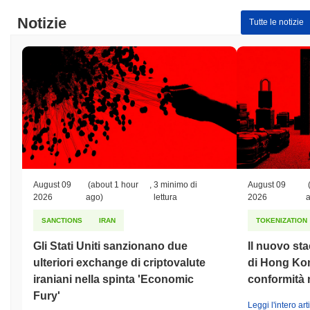
Notizie
Tutte le notizie
August 09
(about 1 hour
,
3 minimo di
August 09
2026
ago)
lettura
2026
SANCTIONS
IRAN
TOKENIZATION
Gli Stati Uniti sanzionano due
Il nuovo stac
ulteriori exchange di criptovalute
di Hong Kon
iraniani nella spinta 'Economic
conformità 
Fury'
Leggi l'intero art