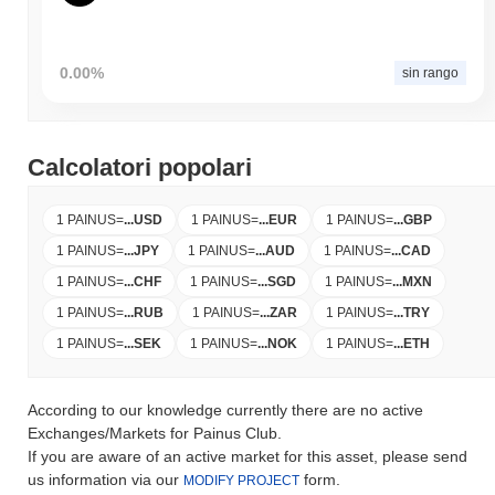
0.00%
sin rango
Calcolatori popolari
1 PAINUS
=
...
USD
1 PAINUS
=
...
EUR
1 PAINUS
=
...
GBP
1 PAINUS
=
...
JPY
1 PAINUS
=
...
AUD
1 PAINUS
=
...
CAD
1 PAINUS
=
...
CHF
1 PAINUS
=
...
SGD
1 PAINUS
=
...
MXN
1 PAINUS
=
...
RUB
1 PAINUS
=
...
ZAR
1 PAINUS
=
...
TRY
1 PAINUS
=
...
SEK
1 PAINUS
=
...
NOK
1 PAINUS
=
...
ETH
According to our knowledge currently there are no active
Exchanges/Markets for Painus Club.
If you are aware of an active market for this asset, please send
us information via our
form.
MODIFY PROJECT