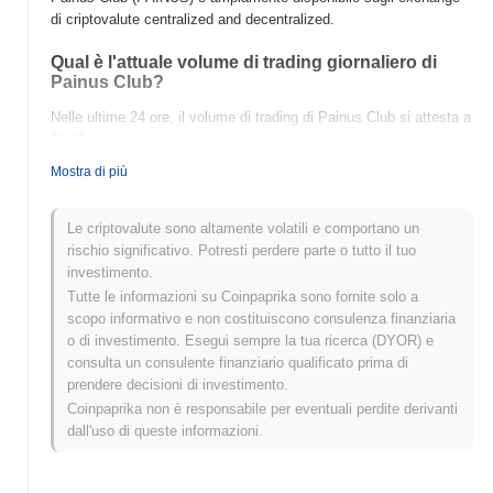
di criptovalute centralized and decentralized.
Qual è l'attuale volume di trading giornaliero di
Painus Club?
Nelle ultime 24 ore, il volume di trading di Painus Club si attesta a
$0.00
.
Mostra di più
Qual è lo storico della fascia di prezzo di Painus
Club?
Le criptovalute sono altamente volatili e comportano un
Massimo Storico (ATH):
$0.00000277
rischio significativo. Potresti perdere parte o tutto il tuo
Minimo Storico (ATL):
$0.00
investimento.
Tutte le informazioni su Coinpaprika sono fornite solo a
Painus Club è attualmente scambiato
~0.36%
al di sotto del suo
scopo informativo e non costituiscono consulenza finanziaria
ATH .
o di investimento. Esegui sempre la tua ricerca (DYOR) e
consulta un consulente finanziario qualificato prima di
Come si sta comportando Painus Club rispetto al
prendere decisioni di investimento.
mercato crypto più ampio?
Coinpaprika non è responsabile per eventuali perdite derivanti
Negli ultimi 7 giorni, Painus Club ha guadagnato
0.00%
,
dall'uso di queste informazioni.
superando il mercato crypto complessivo che ha registrato un
calo del
0.06%
. Ciò indica una forte performance nell'azione del
prezzo di PAINUS rispetto allo slancio del mercato più ampio.