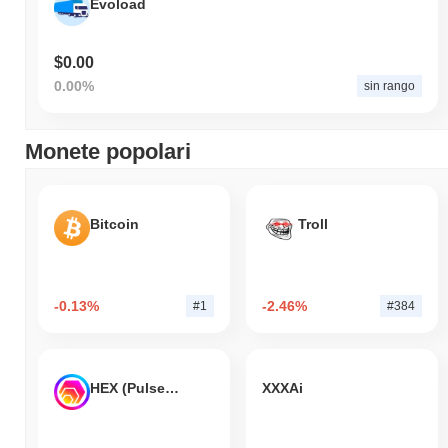
Evoload
$0.00
0.00%
sin rango
Monete popolari
Bitcoin
Troll
-0.13%
-2.46%
#1
#384
HEX (Pulsechain)
XXXAi