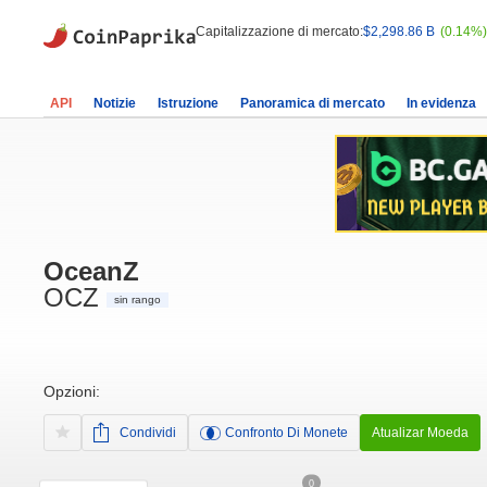
Capitalizzazione di mercato:
$2,298.86 B
(0.14%)
API
Notizie
Istruzione
Panoramica di mercato
In evidenza
OceanZ
OCZ
sin rango
Opzioni:
Condividi
Confronto Di Monete
Atualizar Moeda
0