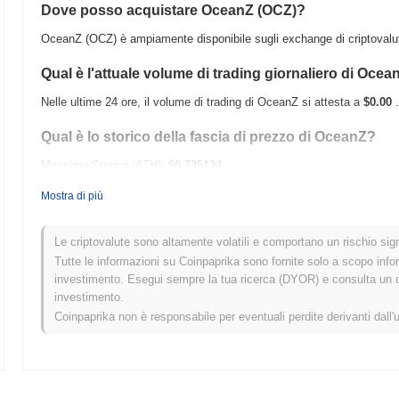
Dove posso acquistare OceanZ (OCZ)?
OceanZ (OCZ) è ampiamente disponibile sugli exchange di criptovalut
Qual è l'attuale volume di trading giornaliero di Ocea
Nelle ultime 24 ore, il volume di trading di OceanZ si attesta a
$0.00
.
Qual è lo storico della fascia di prezzo di OceanZ?
Massimo Storico (ATH):
$0.735134
Minimo Storico (ATL):
$0.00
Mostra di più
OceanZ è attualmente scambiato
~99.99%
al di sotto del suo ATH .
Le criptovalute sono altamente volatili e comportano un rischio signi
Come si sta comportando OceanZ rispetto al mercato
Tutte le informazioni su Coinpaprika sono fornite solo a scopo info
investimento. Esegui sempre la tua ricerca (DYOR) e consulta un con
Negli ultimi 7 giorni, OceanZ ha guadagnato
0.00%
, sottoperformando
investimento.
del
0.14%
. Ciò indica un ritardo temporaneo nell'azione del prezzo di
Coinpaprika non è responsabile per eventuali perdite derivanti dall'