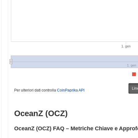
1. gen
1. gen
Lin
Per ulteriori dati controlla
CoinPaprika API
OceanZ (OCZ)
OceanZ (OCZ) FAQ – Metriche Chiave e Approf