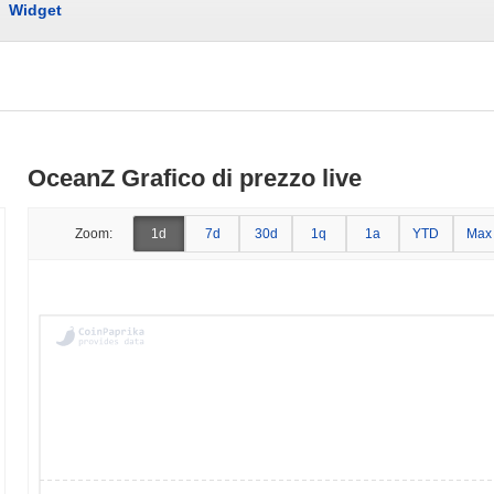
Widget
OceanZ Grafico di prezzo live
Zoom:
1d
7d
30d
1q
1a
YTD
Max