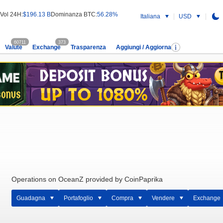
Vol 24H:
$196.13 B
Dominanza BTC:
56.28%
Italiana
USD
60711
373
Valute
Exchange
Trasparenza
Aggiungi / Aggiorna
Operations on OceanZ provided by CoinPaprika
Guadagna
Portafoglio
Compra
Vendere
Exchange