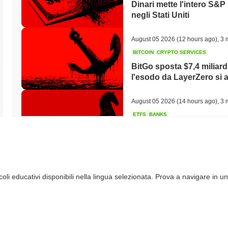
Dinari mette l'intero S&P
negli Stati Uniti
August 05 2026
(12 hours ago)
,
3 
BITCOIN
CRYPTO SERVICES
BitGo sposta $7,4 miliar
l'esodo da LayerZero si a
August 05 2026
(14 hours ago)
,
3 
ETFS
BANKS
La Banca più Grande d'Ita
Bitcoin per Triplicare l
August 05 2026
(16 hours ago)
,
3 
li educativi disponibili nella lingua selezionata. Prova a navigare in un
ECONOMIC DATA
WEB3
I dati sul PIL degli Stati
secondo trimestre rallent
August 05 2026
(18 hours ago)
,
3 