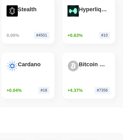
Stealth
Hyperliquid
mo di lettura
rmware Coldcard del 2021 continua a
Bitcoin
0.00%
+0.63%
#4501
#10
Cardano
Bitcoin Silver
+0.04%
+4.37%
#18
#7356