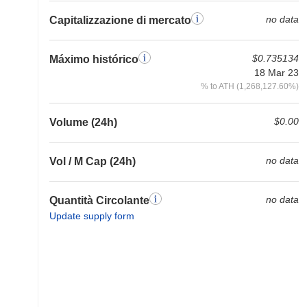
no data
Capitalizzazione di mercato
$0.735134
Máximo histórico
18 Mar 23
% to ATH (1,268,127.60%)
$0.00
Volume (24h)
no data
Vol / M Cap (24h)
no data
Quantità Circolante
Update supply form