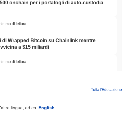
 500 onchain per i portafogli di auto-custodia
minimo di lettura
di di Wrapped Bitcoin su Chainlink mentre
vvicina a $15 miliardi
minimo di lettura
lia ha Ridotto le Partecipazioni in ETF
a Scommessa su Ether Staked
Tutta l'Educazione
minimo di lettura
'altra lingua, ad es.
English
.
 Uniti arrivano onchain mentre la crescita del
a al 1,5%
minimo di lettura