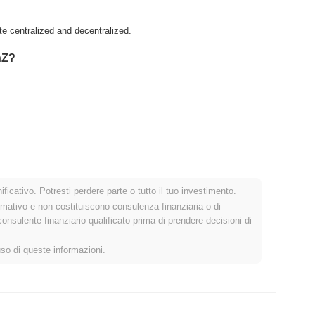
e centralized and decentralized.
nZ?
ficativo. Potresti perdere parte o tutto il tuo investimento.
 crypto più ampio?
rmativo e non costituiscono consulenza finanziaria o di
sulente finanziario qualificato prima di prendere decisioni di
 il mercato crypto complessivo che ha registrato un guadagno
 OCZ rispetto allo slancio del mercato più ampio.
uso di queste informazioni.