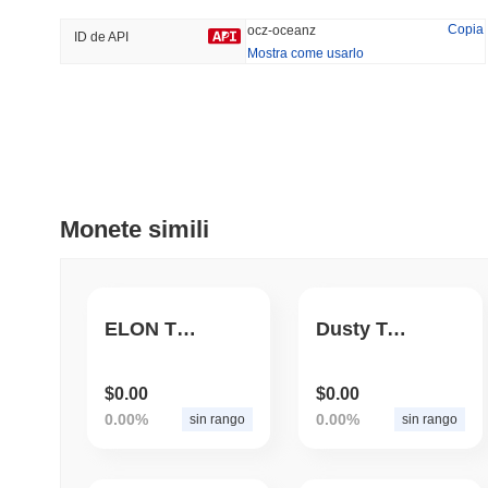
45.77%
-18.34%
Copia
ocz-oceanz
ID de API
Mostra come usarlo
Tendenze
Aggiunti Di Recente
Hyperliquid
SACOIN
#10
#5242
0.63%
-2.12%
Monete simili
ELON TRUMP TOKEN
Dusty Token
$0.00
$0.00
0.00%
0.00%
sin rango
sin rango