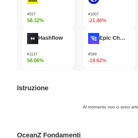
#557
#1007
58.32%
-21.46%
Hashflow
Epic Chain
#1137
#589
56.06%
-19.62%
Cysic
elizaOS
Istruzione
#211
#1292
46.61%
-18.95%
Al momento non ci sono artico
Heima
Lorenzo Protocol
OceanZ Fondamenti
#618
#623