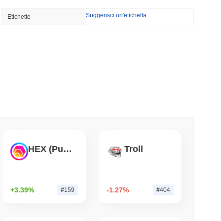
Suggerisci un'etichetta
Etichette
rdi di dollari di fondi monetari europei su
minimo di lettura
t dipende da una finestra di quattro giorni al
a
mo di lettura
uo Ingresso nelle Stablecoin con un Affare
HEX (Pulsechain)
Troll
llari
mo di lettura
+3.39%
-1.27%
#159
#404
unge una quota record mentre il volume degli
cende