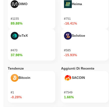
DIMO
Heima
#1155
#751
89.88%
-16.41%
IoTeX
Solstice
#470
#585
37.98%
-15.93%
Tendenze
Aggiunti Di Recente
Bitcoin
SACOIN
#1
#7549
-0.28%
1.66%