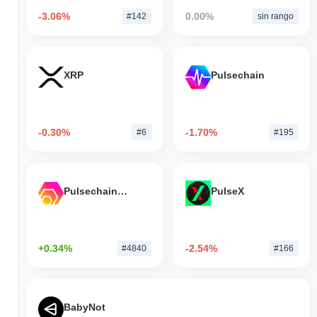
-3.06%
0.00%
#142
sin rango
XRP
Pulsechain
-0.30%
-1.70%
#6
#195
Pulsechain Bridged HEX (Pulsechain)
PulseX
+0.34%
-2.54%
#4840
#166
BabyNot