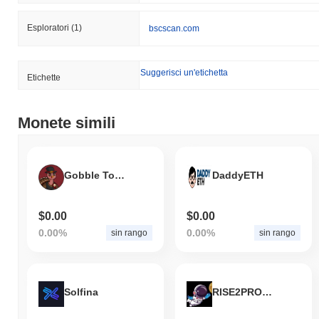
Esploratori
(1)
bscscan.com
Suggerisci un'etichetta
Etichette
Monete simili
Gobble Token
DaddyETH
$0.00
$0.00
0.00%
0.00%
sin rango
sin rango
Solfina
RISE2PROTOCOL