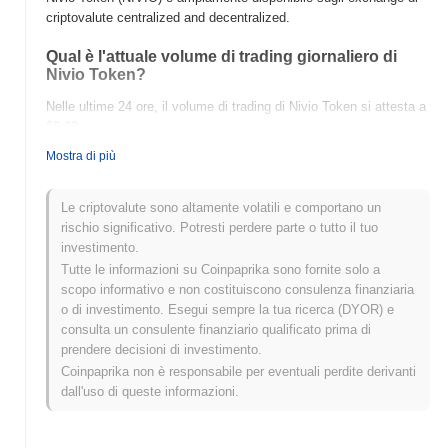
criptovalute centralized and decentralized.
Qual è l'attuale volume di trading giornaliero di
Nivio Token?
Nelle ultime 24 ore, il volume di trading di Nivio Token si attesta a
$0.00
.
Mostra di più
Qual è lo storico della fascia di prezzo di Nivio
Token?
Le criptovalute sono altamente volatili e comportano un
Massimo Storico (ATH):
$0.0
315
9
rischio significativo. Potresti perdere parte o tutto il tuo
Minimo Storico (ATL):
$0.00
investimento.
Tutte le informazioni su Coinpaprika sono fornite solo a
Nivio Token è attualmente scambiato
~100.00%
al di sotto del
scopo informativo e non costituiscono consulenza finanziaria
suo ATH .
o di investimento. Esegui sempre la tua ricerca (DYOR) e
consulta un consulente finanziario qualificato prima di
Come si sta comportando Nivio Token rispetto al
prendere decisioni di investimento.
mercato crypto più ampio?
Coinpaprika non è responsabile per eventuali perdite derivanti
Negli ultimi 7 giorni, Nivio Token ha guadagnato
0.00%
,
dall'uso di queste informazioni.
superando il mercato crypto complessivo che ha registrato un
calo del
0.16%
. Ciò indica una forte performance nell'azione del
prezzo di NIVIO rispetto allo slancio del mercato più ampio.