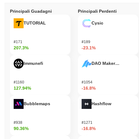
Principali Guadagni
Principali Perdenti
TUTORIAL
Cysic
#171
#189
207.3%
-23.1%
Immunefi
DAO Maker Token
#1160
#1054
127.94%
-16.8%
Bubblemaps
Hashflow
#938
#1271
90.36%
-16.8%