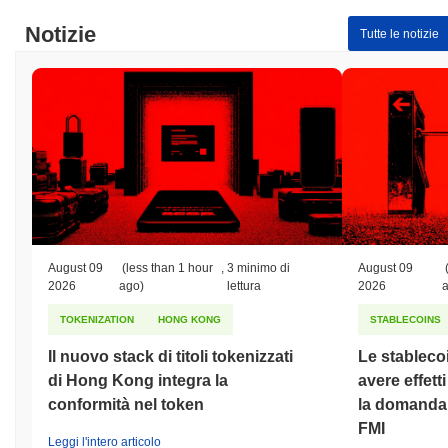
Notizie
Tutte le notizie
August 09
(less than 1 hour
,
3 minimo di
August 09
2026
ago)
lettura
2026
TOKENIZATION
HONG KONG
STABLECOINS
Il nuovo stack di titoli tokenizzati
Le stableco
di Hong Kong integra la
avere effett
conformità nel token
la domanda d
FMI
Leggi l'intero articolo