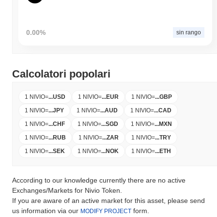
0.00%
sin rango
Calcolatori popolari
1 NIVIO
=
...
USD
1 NIVIO
=
...
EUR
1 NIVIO
=
...
GBP
1 NIVIO
=
...
JPY
1 NIVIO
=
...
AUD
1 NIVIO
=
...
CAD
1 NIVIO
=
...
CHF
1 NIVIO
=
...
SGD
1 NIVIO
=
...
MXN
1 NIVIO
=
...
RUB
1 NIVIO
=
...
ZAR
1 NIVIO
=
...
TRY
1 NIVIO
=
...
SEK
1 NIVIO
=
...
NOK
1 NIVIO
=
...
ETH
According to our knowledge currently there are no active
Exchanges/Markets for Nivio Token.
If you are aware of an active market for this asset, please send
us information via our
form.
MODIFY PROJECT