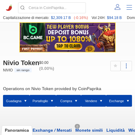
Capitalizzazione di mercato:
$2,309.17 B
(-0.16%)
Vol 24H:
$94.18 B
Domi
Nivio Token
$0.00
(0.00%)
NIVIO
sin rango
Operations on Nivio Token provided by CoinPaprika
Guadagna
Portafoglio
Compra
Vendere
Exchange
0
Panoramica
Exchange
/
Mercati
Monete simili
Liquidità
Wi