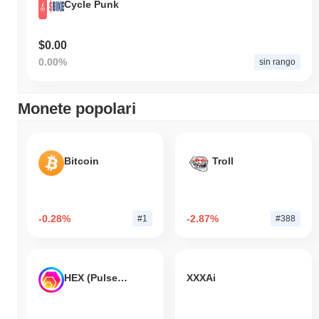
Cycle Punk
$0.00
0.00%
sin rango
Monete popolari
Bitcoin
Troll
-0.28%
-2.87%
#1
#388
HEX (Pulsechain)
XXXAi