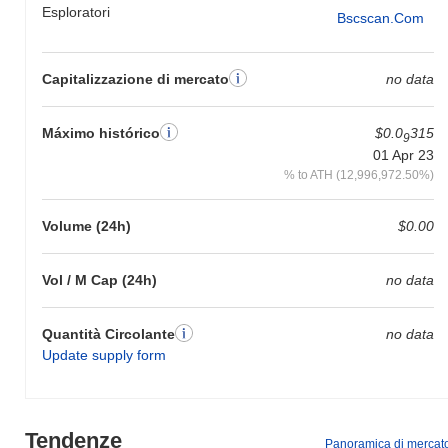
Esploratori
Bscscan.com
Capitalizzazione di mercato
no data
Máximo histórico
$0.0
315
9
01 Apr 23
% to ATH (12,996,972.50%)
Volume (24h)
$0.00
Vol / M Cap (24h)
no data
Quantità Circolante
no data
Update supply form
Tendenze
Panoramica di mercat