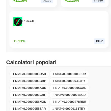
+11.16%
+12.20%
#6265
#4846
PulseX
+5.31%
#162
Calcolatori popolari
1 NIAT
=
0.00000003
USD
1 NIAT
=
0.00000003
EUR
1 NIAT
=
0.00000003
GBP
1 NIAT
=
0.00000533
JPY
1 NIAT
=
0.00000005
AUD
1 NIAT
=
0.00000005
CAD
1 NIAT
=
0.00000003
CHF
1 NIAT
=
0.00000004
SGD
1 NIAT
=
0.00000058
MXN
1 NIAT
=
0.00000278
RUB
1 NIAT
=
0.00000055
ZAR
1 NIAT
=
0.00000161
TRY