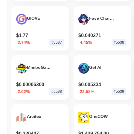
GIOVE
Fave Character Token
$1.77
$0.040271
-2.74%
-4.45%
#5537
#5538
MimboGameGroup
Get AI
$0.00006300
$0.005334
-2.02%
-22.58%
#5538
#5539
Arcitex
OneCOW
$0.320447
$1,439,754.00