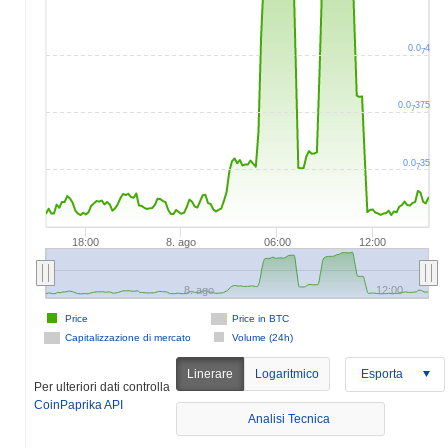
0.0
4
7
0.0
375
7
0.0
35
7
18:00
8. ago
06:00
12:00
8. ago
12:00
Price
Price in BTC
Capitalizzazione di mercato
Volume (24h)
Linerare
Logaritmico
Esporta
Per ulteriori dati controlla
CoinPaprika API
Analisi Tecnica