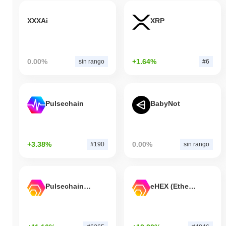
XXXAi
XRP
0.00%
+1.64%
sin rango
#6
Pulsechain
BabyNot
+3.38%
0.00%
#190
sin rango
Pulsechain Bridged HEX (Pulsechain)
eHEX (Ethereum)