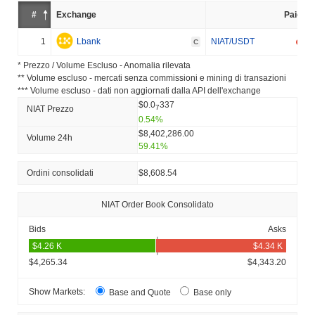
#
Exchange
Paio
1
Lbank
NIAT/USDT
C
* Prezzo / Volume Escluso - Anomalia rilevata
** Volume escluso - mercati senza commissioni e mining di transazioni
*** Volume escluso - dati non aggiornati dalla API dell'exchange
$0.0
337
7
NIAT Prezzo
0.54%
$8,402,286.00
Volume 24h
59.41%
Ordini consolidati
$8,608.54
NIAT Order Book Consolidato
Bids
Asks
$4,265.34
$4,343.20
Show Markets:
Base and Quote
Base only