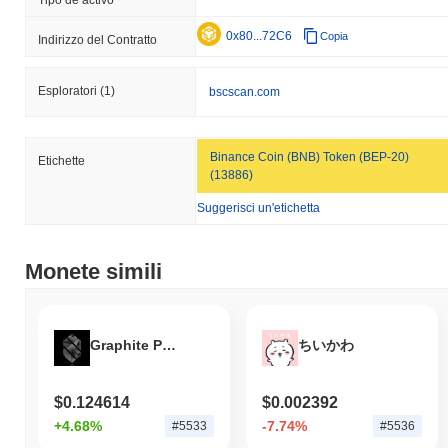
Tipo de activo
0x80...72C6
Copia
Indirizzo del Contratto
Esploratori
(1)
bscscan.com
Binance Coin (BNB) Token (BEP-20)
Etichette
(13886)
Suggerisci un'etichetta
Monete simili
Graphite Protocol
ちいかわ
$0.124614
$0.002392
+4.68%
-7.74%
#5533
#5536