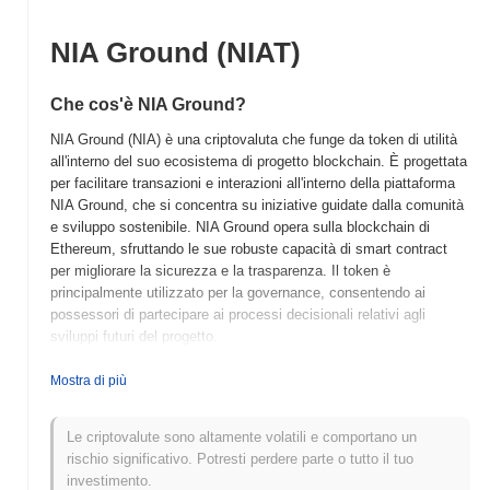
NIA Ground (NIAT)
Che cos'è NIA Ground?
NIA Ground (NIA) è una criptovaluta che funge da token di utilità
all'interno del suo ecosistema di progetto blockchain. È progettata
per facilitare transazioni e interazioni all'interno della piattaforma
NIA Ground, che si concentra su iniziative guidate dalla comunità
e sviluppo sostenibile. NIA Ground opera sulla blockchain di
Ethereum, sfruttando le sue robuste capacità di smart contract
per migliorare la sicurezza e la trasparenza. Il token è
principalmente utilizzato per la governance, consentendo ai
possessori di partecipare ai processi decisionali relativi agli
sviluppi futuri del progetto.
Quando e come è iniziato NIA Ground?
Mostra di più
NIA Ground (NIAT) è stato lanciato nel 2021 come piattaforma
decentralizzata mirata a migliorare l'accessibilità della tecnologia
Le criptovalute sono altamente volatili e comportano un
blockchain. Sviluppato da un team di appassionati ed esperti di
rischio significativo. Potresti perdere parte o tutto il tuo
blockchain, NIA Ground si concentra sulla creazione di un
investimento.