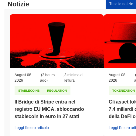
Notizie
Tutte le notizie
August 08
(2 hours
,
3 minimo di
August 08
2026
ago)
lettura
2026
STABLECOINS
REGULATION
TOKENIZATION
Il Bridge di Stripe entra nel
Gli asset to
registro EU MiCA, sbloccando
7,4 miliardi 
stablecoin in euro in 27 stati
della DeFi c
Leggi l'intero articolo
Leggi l'intero art