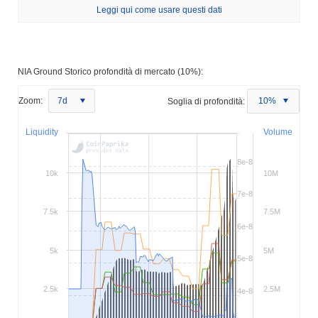
Leggi qui come usare questi dati
NIA Ground Storico profondità di mercato (10%):
Zoom:
7d
Soglia di profondità:
10%
Liquidity
Volume
8e-8
10k
10M
7e-8
7.5k
7.5M
6e-8
5k
5M
5e-8
2.5k
2.5M
4e-8