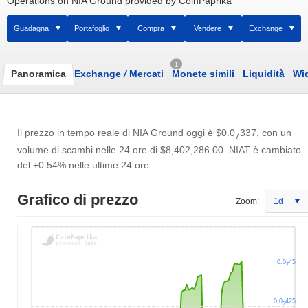
Operations on NIA Ground provided by CoinPaprika
Guadagna
Portafoglio
Compra
Vendere
Exchange
1
Panoramica
Exchange
/
Mercati
Monete simili
Liquidità
Wi
Il prezzo in tempo reale di NIA Ground oggi è
$0.0
337
, con un
7
volume di scambi nelle 24 ore di
$8,402,286.00
. NIAT è cambiato
del +0.54% nelle ultime 24 ore.
Grafico di prezzo
Zoom:
1d
0.0
45
7
0.0
425
7