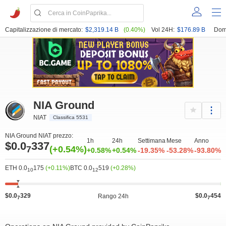
Capitalizzazione di mercato:
$2,319.14 B
(0.40%)
Vol 24H:
$176.89 B
Dom
NIA Ground
NIAT
Classifica 5531
NIA Ground NIAT prezzo:
1h
24h
Settimana
Mese
Anno
$0.0
337
7
(+0.54%)
+0.58%
+0.54%
-19.35%
-53.28%
-93.80%
ETH 0.0
175
(+0.11%)
BTC 0.0
519
(+0.28%)
10
12
$0.0
329
$0.0
454
Rango 24h
7
7