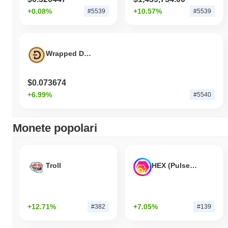
+0.08%
+10.57%
#5539
#5539
Wrapped Dogecoin
$0.073674
+6.99%
#5540
Monete popolari
Troll
HEX (Pulsechain)
+12.71%
+7.05%
#382
#139