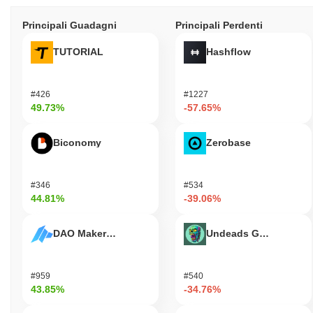
Principali Guadagni
Principali Perdenti
TUTORIAL
Hashflow
#426
#1227
49.73%
-57.65%
Biconomy
Zerobase
#346
#534
44.81%
-39.06%
DAO Maker Token
Undeads Games
#959
#540
43.85%
-34.76%