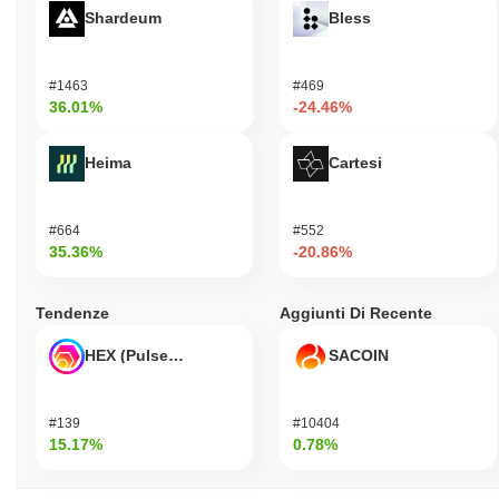
Shardeum
Bless
#1463
#469
36.01%
-24.46%
Heima
Cartesi
#664
#552
35.36%
-20.86%
Tendenze
Aggiunti Di Recente
HEX (Pulsechain)
SACOIN
#139
#10404
15.17%
0.78%