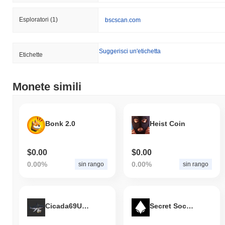
Esploratori
(1)
bscscan.com
Suggerisci un'etichetta
Etichette
Monete simili
Bonk 2.0
Heist Coin
$0.00
$0.00
0.00%
0.00%
sin rango
sin rango
Cicada69Ultra
Secret Society