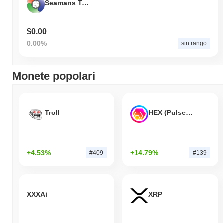
Seamans Token
$0.00
0.00%
sin rango
Monete popolari
Troll
HEX (Pulsechain)
+4.53%
+14.79%
#409
#139
XXXAi
XRP