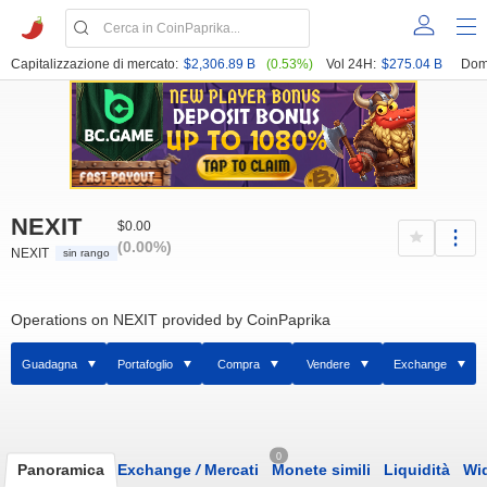
Capitalizzazione di mercato:
$2,306.89 B
(0.53%)
Vol 24H:
$275.04 B
Dom
NEXIT
$0.00
(0.00%)
NEXIT
sin rango
Operations on NEXIT provided by CoinPaprika
Guadagna
Portafoglio
Compra
Vendere
Exchange
0
Panoramica
Exchange
/
Mercati
Monete simili
Liquidità
Wi