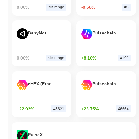
0.00%
-0.58%
sin rango
#6
BabyNot
Pulsechain
0.00%
+8.10%
sin rango
#191
eHEX (Ethereum)
Pulsechain Bridged HEX (Pulsechain)
+22.92%
+23.75%
#5621
#6664
PulseX