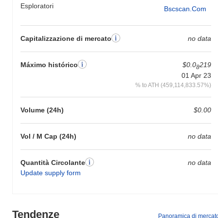
Esploratori
Bscscan.com
Capitalizzazione di mercato
no data
Máximo histórico
$0.0
219
8
01 Apr 23
% to ATH (459,114,833.57%)
Volume (24h)
$0.00
Vol / M Cap (24h)
no data
Quantità Circolante
no data
Update supply form
Tendenze
Panoramica di mercat