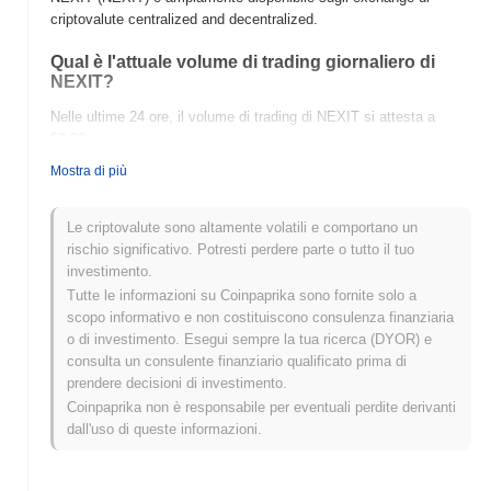
criptovalute centralized and decentralized.
Qual è l'attuale volume di trading giornaliero di
NEXIT?
Nelle ultime 24 ore, il volume di trading di NEXIT si attesta a
$0.00
.
Mostra di più
Qual è lo storico della fascia di prezzo di NEXIT?
Massimo Storico (ATH):
$0.0
219
8
Le criptovalute sono altamente volatili e comportano un
Minimo Storico (ATL):
$0.00
rischio significativo. Potresti perdere parte o tutto il tuo
investimento.
NEXIT è attualmente scambiato
~100.00%
al di sotto del suo
Tutte le informazioni su Coinpaprika sono fornite solo a
ATH .
scopo informativo e non costituiscono consulenza finanziaria
o di investimento. Esegui sempre la tua ricerca (DYOR) e
Come si sta comportando NEXIT rispetto al
consulta un consulente finanziario qualificato prima di
mercato crypto più ampio?
prendere decisioni di investimento.
Negli ultimi 7 giorni, NEXIT ha guadagnato
0.00%
,
Coinpaprika non è responsabile per eventuali perdite derivanti
sottoperformando il mercato crypto complessivo che ha registrato
dall'uso di queste informazioni.
un guadagno del
0.53%
. Ciò indica un ritardo temporaneo
nell'azione del prezzo di NEXIT rispetto allo slancio del mercato