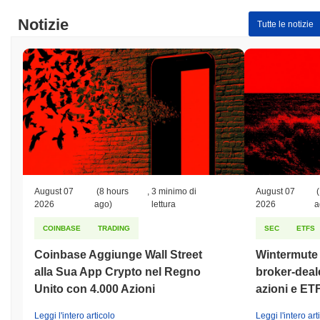
Notizie
Tutte le notizie
August 07
(8 hours
,
3 minimo di
August 07
(
2026
ago)
lettura
2026
a
COINBASE
TRADING
SEC
ETFS
Coinbase Aggiunge Wall Street
Wintermute o
alla Sua App Crypto nel Regno
broker-deale
Unito con 4.000 Azioni
azioni e ET
Leggi l'intero articolo
Leggi l'intero art