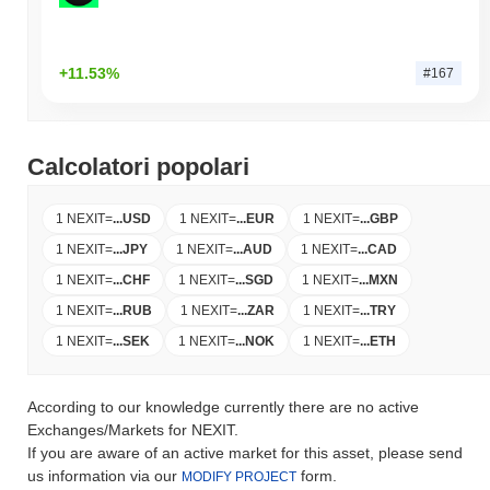
+11.53%
#167
Calcolatori popolari
1 NEXIT
=
...
USD
1 NEXIT
=
...
EUR
1 NEXIT
=
...
GBP
1 NEXIT
=
...
JPY
1 NEXIT
=
...
AUD
1 NEXIT
=
...
CAD
1 NEXIT
=
...
CHF
1 NEXIT
=
...
SGD
1 NEXIT
=
...
MXN
1 NEXIT
=
...
RUB
1 NEXIT
=
...
ZAR
1 NEXIT
=
...
TRY
1 NEXIT
=
...
SEK
1 NEXIT
=
...
NOK
1 NEXIT
=
...
ETH
According to our knowledge currently there are no active
Exchanges/Markets for NEXIT.
If you are aware of an active market for this asset, please send
us information via our
form.
MODIFY PROJECT