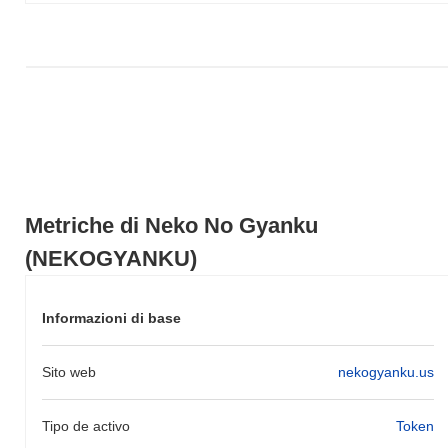
Negli ultimi 7 giorni, Neko No Gyanku ha guadagnato
0.00%
,
sottoperformando il mercato crypto complessivo che ha registrato
un guadagno del
0.51%
. Ciò indica un ritardo temporaneo
nell'azione del prezzo di NEKOGYANKU rispetto allo slancio del
mercato più ampio.
Metriche di Neko No Gyanku
(NEKOGYANKU)
Informazioni di base
Sito web
nekogyanku.us
Tipo de activo
Token