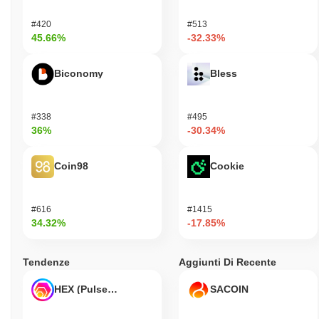
#420
#513
45.66%
-32.33%
Biconomy
Bless
#338
#495
36%
-30.34%
Coin98
Cookie
#616
#1415
34.32%
-17.85%
Tendenze
Aggiunti Di Recente
HEX (Pulsechain)
SACOIN