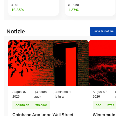
#141
#10050
16.35%
1.27%
Notizie
Tutte le notizie
August 07
(3 hours
,
3 minimo di
August 07
2026
ago)
lettura
2026
COINBASE
TRADING
SEC
ETFS
Coinbase Aggiunge Wall Street
Wintermute o