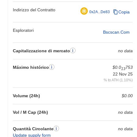
Indirizzo del Contratto
Copia
0x2A...De83
Esploratori
Bscscan.com
Capitalizzazione di mercato
no data
Máximo histórico
$0.0
753
13
22 Nov 25
% to ATH (1.10%)
Volume (24h)
$0.00
Vol / M Cap (24h)
no data
Quantità Circolante
no data
Update supply form