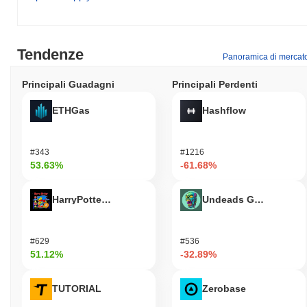
Tendenze
Panoramica di mercat
Principali Guadagni
Principali Perdenti
ETHGas
Hashflow
#343
#1216
53.63%
-61.68%
HarryPotterObamaSonic10Inu (ETH)
Undeads Games
#629
#536
51.12%
-32.89%
TUTORIAL
Zerobase