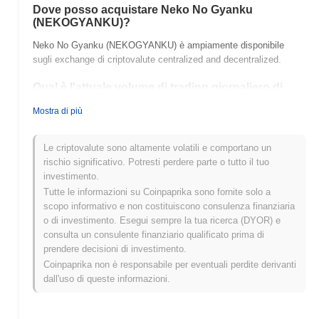
Dove posso acquistare Neko No Gyanku
(NEKOGYANKU)?
Neko No Gyanku (NEKOGYANKU) è ampiamente disponibile
sugli exchange di criptovalute centralized and decentralized.
Qual è l'attuale volume di trading giornaliero di
Neko No Gyanku?
Mostra di più
Nelle ultime 24 ore, il volume di trading di Neko No Gyanku si
attesta a
$0.00
.
Le criptovalute sono altamente volatili e comportano un
rischio significativo. Potresti perdere parte o tutto il tuo
Qual è lo storico della fascia di prezzo di Neko No
investimento.
Gyanku?
Tutte le informazioni su Coinpaprika sono fornite solo a
Massimo Storico (ATH):
$0.0
753
13
scopo informativo e non costituiscono consulenza finanziaria
Minimo Storico (ATL):
$0.00
o di investimento. Esegui sempre la tua ricerca (DYOR) e
consulta un consulente finanziario qualificato prima di
Neko No Gyanku è attualmente scambiato
~1.09%
al di sotto del
prendere decisioni di investimento.
suo ATH .
Coinpaprika non è responsabile per eventuali perdite derivanti
dall'uso di queste informazioni.
Come si sta comportando Neko No Gyanku
rispetto al mercato crypto più ampio?