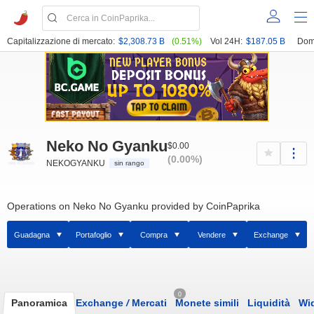
Capitalizzazione di mercato:
$2,308.73 B
(0.51%)
Vol 24H:
$187.05 B
Dom
Neko No Gyanku
$0.00
(0.00%)
NEKOGYANKU
sin rango
Operations on Neko No Gyanku provided by CoinPaprika
Guadagna
Portafoglio
Compra
Vendere
Exchange
0
Panoramica
Exchange
/
Mercati
Monete simili
Liquidità
Wi