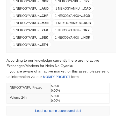
1 NEKOGYANKU
=
...
GBP
1 NEKOGYANKU
=
...
JPY
1 NEKOGYANKU
=
...
AUD
1 NEKOGYANKU
=
...
CAD
1 NEKOGYANKU
=
...
CHF
1 NEKOGYANKU
=
...
SGD
1 NEKOGYANKU
=
...
MXN
1 NEKOGYANKU
=
...
RUB
1 NEKOGYANKU
=
...
ZAR
1 NEKOGYANKU
=
...
TRY
1 NEKOGYANKU
=
...
SEK
1 NEKOGYANKU
=
...
NOK
1 NEKOGYANKU
=
...
ETH
According to our knowledge currently there are no active
Exchanges/Markets for Neko No Gyanku.
If you are aware of an active market for this asset, please send
us information via our
form.
MODIFY PROJECT
$0.00
NEKOGYANKU Prezzo
0.00%
$0.00
Volume 24h
0.00%
Leggi qui come usare questi dati