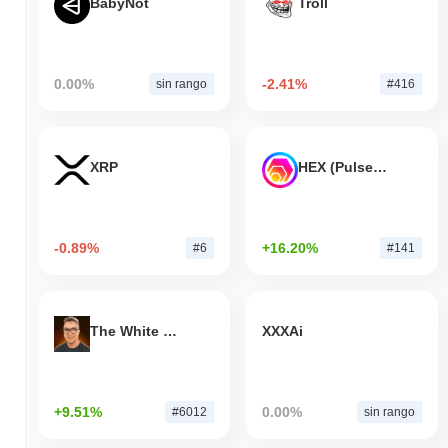
BabyNot
Troll
0.00%
-2.41%
sin rango
#416
XRP
HEX (Pulsechain)
-0.89%
+16.20%
#6
#141
The White Bull
XXXAi
+9.51%
0.00%
#6012
sin rango