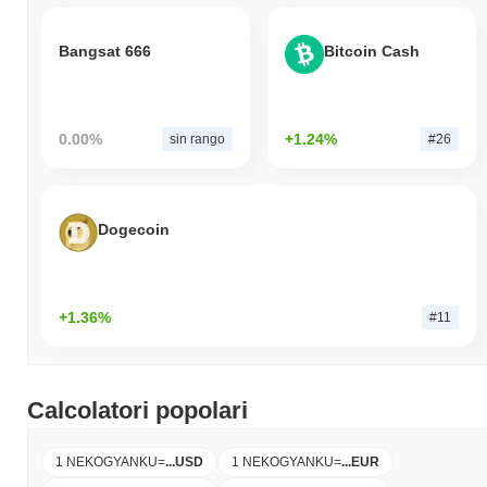
Bangsat 666
Bitcoin Cash
0.00%
+1.24%
sin rango
#26
Dogecoin
+1.36%
#11
Calcolatori popolari
1 NEKOGYANKU
=
...
USD
1 NEKOGYANKU
=
...
EUR