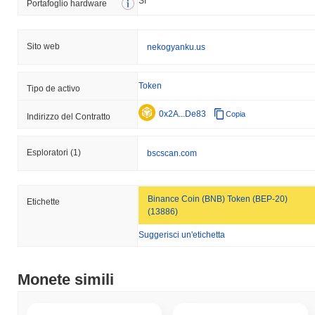
Sì
Portafoglio hardware
Sito web
nekogyanku.us
Token
Tipo de activo
0x2A...De83
Copia
Indirizzo del Contratto
Esploratori
(1)
bscscan.com
Binance Coin (BNB) Token (BEP-20)
Etichette
(13886)
Suggerisci un'etichetta
Monete simili