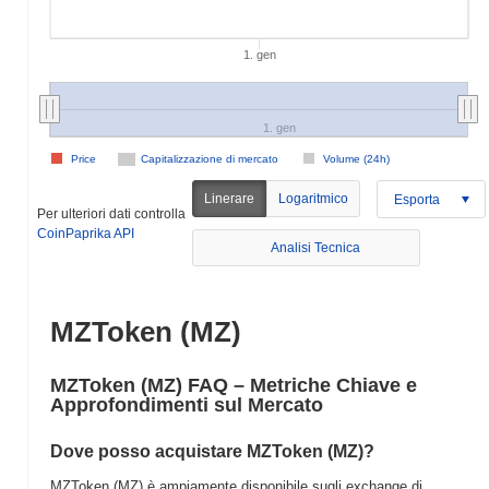
1. gen
1. gen
Price
Capitalizzazione di mercato
Volume (24h)
Linerare
Logaritmico
Esporta
Per ulteriori dati controlla
CoinPaprika API
Analisi Tecnica
MZToken (MZ)
MZToken (MZ) FAQ – Metriche Chiave e
Approfondimenti sul Mercato
Dove posso acquistare MZToken (MZ)?
MZToken (MZ) è ampiamente disponibile sugli exchange di