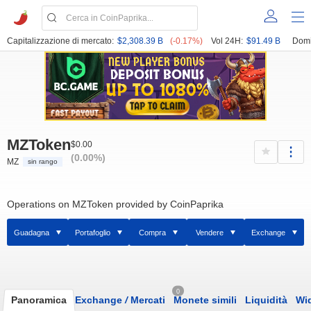
Capitalizzazione di mercato:
$2,308.39 B
(-0.17%)
Vol 24H:
$91.49 B
Domi
MZToken
$0.00
(0.00%)
MZ
sin rango
Operations on MZToken provided by CoinPaprika
Guadagna
Portafoglio
Compra
Vendere
Exchange
0
Panoramica
Exchange
/
Mercati
Monete simili
Liquidità
Wi