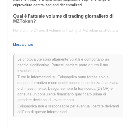
criptovalute centralized and decentralized.
Qual è l'attuale volume di trading giornaliero di
MZToken?
Nelle ultime 24 ore, il volume di trading di MZToken si attesta a
$0.00
.
Mostra di più
Qual è lo storico della fascia di prezzo di
MZToken?
Le criptovalute sono altamente volatili e comportano un
Massimo Storico (ATH):
$63.37
rischio significativo. Potresti perdere parte o tutto il tuo
Minimo Storico (ATL):
$0.00
investimento.
Tutte le informazioni su Coinpaprika sono fornite solo a
MZToken è attualmente scambiato
~25.98%
al di sotto del suo
scopo informativo e non costituiscono consulenza finanziaria
ATH .
o di investimento. Esegui sempre la tua ricerca (DYOR) e
consulta un consulente finanziario qualificato prima di
Come si sta comportando MZToken rispetto al
prendere decisioni di investimento.
mercato crypto più ampio?
Coinpaprika non è responsabile per eventuali perdite derivanti
Negli ultimi 7 giorni, MZToken ha guadagnato
0.00%
, superando il
dall'uso di queste informazioni.
mercato crypto complessivo che ha registrato un calo del
0.17%
.
Ciò indica una forte performance nell'azione del prezzo di MZ
rispetto allo slancio del mercato più ampio.