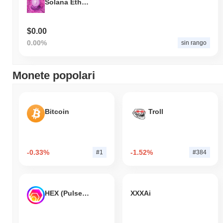
Solana Ethereum Meme
$0.00
0.00%
sin rango
Monete popolari
Bitcoin
Troll
-0.33%
-1.52%
#1
#384
HEX (Pulsechain)
XXXAi