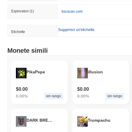
Esploratori
(1)
bscscan.com
Suggerisci un'etichetta
Etichette
Monete simili
PikaPepe
illusion
$0.00
$0.00
0.00%
0.00%
sin rango
sin rango
DARK BRETT
Trumpachu