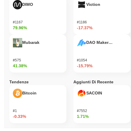
DIMO
Viction
#1167
#1186
79.96%
-17.37%
Mubarak
DAO Maker Token
#575
#1054
41.38%
-15.79%
Tendenze
Aggiunti Di Recente
Bitcoin
SACOIN
#1
#7552
-0.33%
1.71%