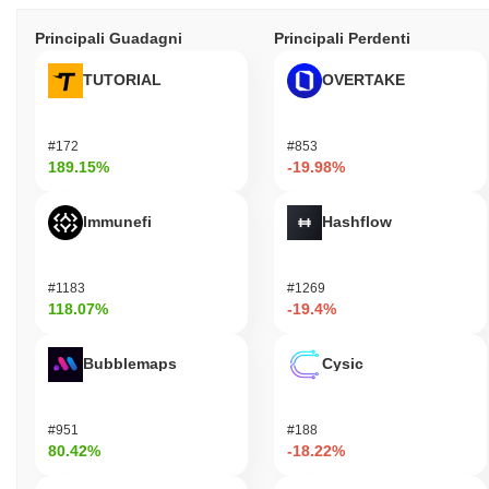
Principali Guadagni
Principali Perdenti
TUTORIAL
OVERTAKE
#172
#853
189.15%
-19.98%
Immunefi
Hashflow
#1183
#1269
118.07%
-19.4%
Bubblemaps
Cysic
#951
#188
80.42%
-18.22%