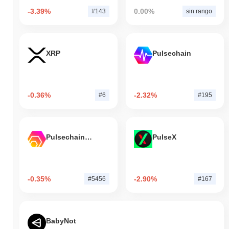
-3.39%
0.00%
#143
sin rango
XRP
Pulsechain
-0.36%
-2.32%
#6
#195
Pulsechain Bridged HEX (Pulsechain)
PulseX
-0.35%
-2.90%
#5456
#167
BabyNot