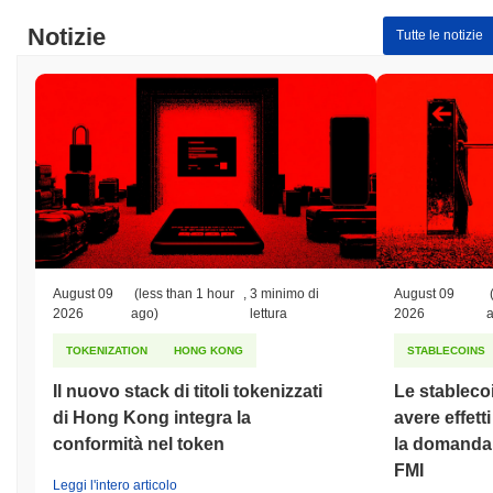
Notizie
Tutte le notizie
August 09
(less than 1 hour
,
3 minimo di
August 09
2026
ago)
lettura
2026
TOKENIZATION
HONG KONG
STABLECOINS
Il nuovo stack di titoli tokenizzati
Le stableco
di Hong Kong integra la
avere effett
conformità nel token
la domanda d
FMI
Leggi l'intero articolo