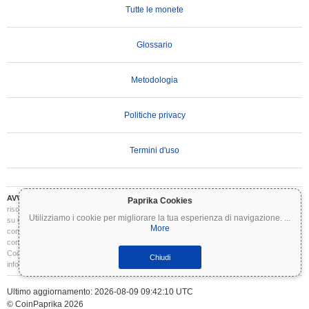
Tutte le monete
Glossario
Metodologia
Politiche privacy
Termini d'uso
AVVERTENZA IMPORTANTE:
Le criptovalute sono altamente volatili e comportano
Paprika Cookies
rischi significativi. Potresti perdere parte o tutto il tuo investimento. Tutte le informazioni
Utilizziamo i cookie per migliorare la tua esperienza di navigazione.
...
su Coinpaprika sono fornite esclusivamente a scopo informativo e non costituiscono
More
consulenza finanziaria o di investimento. Conduci sempre le tue ricerche (DYOR) e
consulta un consulente finanziario qualificato prima di prendere decisioni di investimento.
Coinpaprika non è responsabile per eventuali perdite derivanti dall'uso di queste
Chiudi
informazioni.
Ultimo aggiornamento: 2026-08-09 09:42:10 UTC
© CoinPaprika 2026