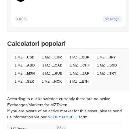
0.00%
sin rango
Calcolatori popolari
1 MZ
=
...
USD
1 MZ
=
...
EUR
1 MZ
=
...
GBP
1 MZ
=
...
JPY
1 MZ
=
...
AUD
1 MZ
=
...
CAD
1 MZ
=
...
CHF
1 MZ
=
...
SGD
1 MZ
=
...
MXN
1 MZ
=
...
RUB
1 MZ
=
...
ZAR
1 MZ
=
...
TRY
1 MZ
=
...
SEK
1 MZ
=
...
NOK
1 MZ
=
...
ETH
According to our knowledge currently there are no active
Exchanges/Markets for MZToken.
If you are aware of an active market for this asset, please send
us information via our
form.
MODIFY PROJECT
$0.00
MZ Prezzo