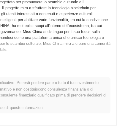
ogettato per promuovere lo scambio culturale e il
Il progetto mira a sfruttare la tecnologia blockchain per
a gli utenti interessati a contenuti e esperienze culturali.
lligenti per abilitare varie funzionalità, tra cui la condivisione
INA, ha molteplici scopi all'interno dell'ecosistema, tra cui
 governance. Miss China si distingue per il suo focus sulla
ionandosi come una piattaforma unica che unisce tecnologia e
er lo scambio culturale, Miss China mira a creare una comunità
tale.
iato il proprio whitepaper, delineando la visione e il framework
021, consentendo a sviluppatori e primi adottanti di sperimentare
testnet di successo, il mainnet è stato lanciato a settembre 2021,
ficativo. Potresti perdere parte o tutto il tuo investimento.
o sviluppo iniziale si è concentrato sulla creazione di una
rmativo e non costituiscono consulenza finanziaria o di
e la partecipazione degli utenti nell'ecosistema blockchain. La
sulente finanziario qualificato prima di prendere decisioni di
'Offerta Iniziale di Monete (ICO) a ottobre 2021, che ha fornito il
Questi passi fondamentali hanno stabilito le basi per la crescita
uso di queste informazioni.
significativo aggiornamento del protocollo programmato per il