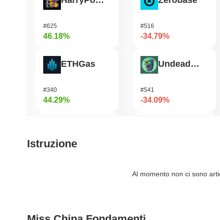
HarryPotterObamaSonic10Inu (ETH)
Zerobase
#625
#516
46.18%
-34.79%
ETHGas
Undeads Games
#340
#541
44.29%
-34.09%
Biconomy
Bless
Istruzione
#338
#471
34.15%
-26.64%
Al momento non ci sono artico
DAO Maker Token
Cookie
Miss China Fondamenti
#1006
#1409