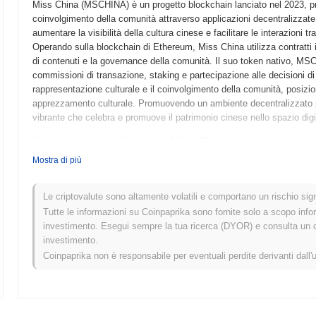
Miss China (MSCHINA) è un progetto blockchain lanciato nel 2023, pr
coinvolgimento della comunità attraverso applicazioni decentralizzate. 
aumentare la visibilità della cultura cinese e facilitare le interazioni tr
Operando sulla blockchain di Ethereum, Miss China utilizza contratti inte
di contenuti e la governance della comunità. Il suo token nativo, MSCH
commissioni di transazione, staking e partecipazione alle decisioni di
rappresentazione culturale e il coinvolgimento della comunità, posiz
apprezzamento culturale. Promuovendo un ambiente decentralizzato p
vibrante che celebra e promuove il patrimonio cinese nello spazio digi
Quando e come è iniziato Miss China?
Mostra di più
Miss China è originato a marzo 2021 quando il team fondatore ha rilasc
tecnico del progetto. Il progetto ha lanciato il suo testnet a giugno 2
le funzionalità e le caratteristiche della piattaforma. Dopo la fase di 
Le criptovalute sono altamente volatili e comportano un rischio signi
segnando la transizione del progetto a uno stato operativo completo. L
Tutte le informazioni su Coinpaprika sono fornite solo a scopo info
piattaforma decentralizzata che mirava a migliorare il coinvolgimento 
investimento. Esegui sempre la tua ricerca (DYOR) e consulta un con
distribuzione iniziale dei token di Miss China è avvenuta attraverso un
investimento.
finanziamento necessario per ulteriori sviluppi e sforzi di marketing. 
Coinpaprika non è responsabile per eventuali perdite derivanti dall'
di Miss China e l'istituzione della sua comunità.
Cosa ci aspetta per Miss China?
Secondo aggiornamenti ufficiali, Miss China si sta preparando per un 