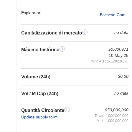
Esploratori
Bscscan.com
no data
Capitalizzazione di mercato
$0.000971
Máximo histórico
10 May 25
% to ATH (61,292.91%)
$0.00
Volume (24h)
no data
Vol / M Cap (24h)
950,000,000
Quantità Circolante
Totale:1,000,000,000
Update supply form
Max: 1,000,000,000