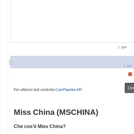
1. gen
1. gen
Lin
Per ulteriori dati controlla
CoinPaprika API
Miss China (MSCHINA)
Che cos'è Miss China?