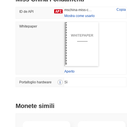
29.6%
-20.97%
Copia
mschina-miss-china
ID de API
Mostra come usarlo
Whitepaper
Tendenze
Aggiunti Di Recente
HEX (Pulsechain)
SACOIN
#140
#10071
16.04%
0.94%
Aperto
Portafoglio hardware
Sì
Monete simili