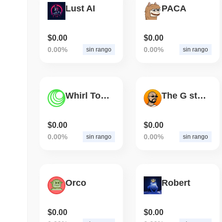
Lust AI
PACA
$0.00
$0.00
0.00%
0.00%
sin rango
sin rango
Whirl Token
The G stands for Crypto
$0.00
$0.00
0.00%
0.00%
sin rango
sin rango
Orco
Robert
$0.00
$0.00