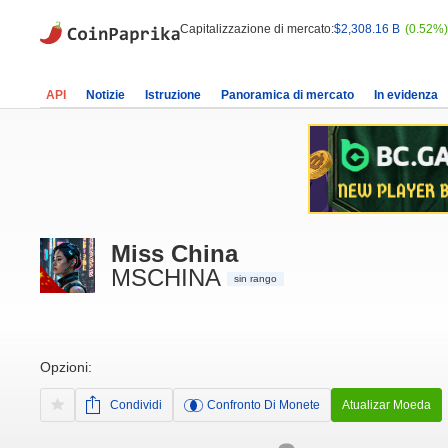
Capitalizzazione di mercato:
$2,308.16 B
(0.52%)
API
Notizie
Istruzione
Panoramica di mercato
In evidenza
Miss China
MSCHINA
sin rango
Opzioni:
Condividi
Confronto Di Monete
Atualizar Moeda