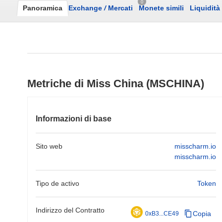
0
Panoramica
Exchange
/
Mercati
Monete simili
Liquidità
Metriche di Miss China (MSCHINA)
Informazioni di base
Sito web
misscharm.io
misscharm.io
Tipo de activo
Token
Indirizzo del Contratto
Copia
0xB3...CE49