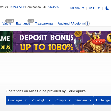
Vol 24H:
$244.51 B
Dominanza BTC:
56.45%
Italiana
USD
60744
373
Valute
Exchange
Trasparenza
Aggiungi / Aggiorna
Operations on Miss China provided by CoinPaprika
Guadagna
Portafoglio
Compra
Vendere
Exchange