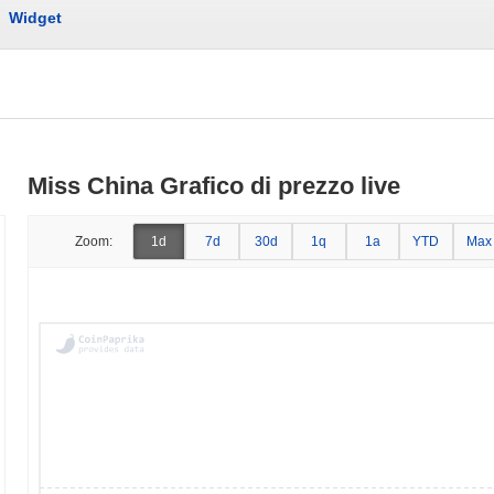
Widget
Miss China Grafico di prezzo live
Zoom:
1d
7d
30d
1q
1a
YTD
Max