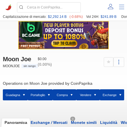
Capitalizzazione di mercato:
$2,292.14 B
(-0.68%)
Vol 24H:
$241.89 B
Dom
Moon Joe
$0.00
(0.00%)
MOONJOE
sin rango
Operations on Moon Joe provided by CoinPaprika
Guadagna
Portafoglio
Compra
Vendere
Exchange
0
Panoramica
Exchange
/
Mercati
Monete simili
Liquidità
Wi