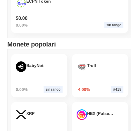
ECPN Token
$0.00
0.00%
sin rango
Monete popolari
BabyNot
Troll
0.00%
-4.00%
sin rango
#419
XRP
HEX (Pulsechain)