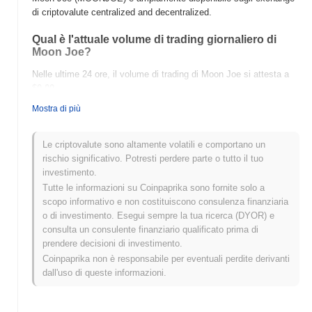
di criptovalute centralized and decentralized.
Qual è l'attuale volume di trading giornaliero di
Moon Joe?
Nelle ultime 24 ore, il volume di trading di Moon Joe si attesta a
$0.00
.
Mostra di più
Qual è lo storico della fascia di prezzo di Moon
Joe?
Le criptovalute sono altamente volatili e comportano un
Massimo Storico (ATH):
$0.00000228
rischio significativo. Potresti perdere parte o tutto il tuo
Minimo Storico (ATL):
$0.00
investimento.
Tutte le informazioni su Coinpaprika sono fornite solo a
Moon Joe è attualmente scambiato
~1.00%
al di sotto del suo
scopo informativo e non costituiscono consulenza finanziaria
ATH .
o di investimento. Esegui sempre la tua ricerca (DYOR) e
consulta un consulente finanziario qualificato prima di
Come si sta comportando Moon Joe rispetto al
prendere decisioni di investimento.
mercato crypto più ampio?
Coinpaprika non è responsabile per eventuali perdite derivanti
Negli ultimi 7 giorni, Moon Joe ha guadagnato
0.00%
, superando il
dall'uso di queste informazioni.
mercato crypto complessivo che ha registrato un calo del
0.68%
.
Ciò indica una forte performance nell'azione del prezzo di
MOONJOE rispetto allo slancio del mercato più ampio.