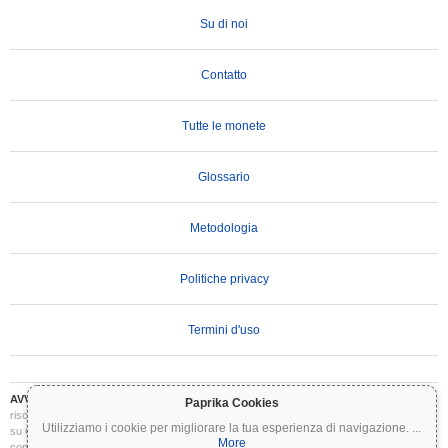
Su di noi
Contatto
Tutte le monete
Glossario
Metodologia
Politiche privacy
Termini d'uso
AVVERTENZA IMPORTANTE:
Le criptovalute sono altamente volatili e comportano
Paprika Cookies
rischi significativi. Potresti perdere parte o tutto il tuo investimento. Tutte le informazioni
Utilizziamo i cookie per migliorare la tua esperienza di navigazione.
...
su Coinpaprika sono fornite esclusivamente a scopo informativo e non costituiscono
More
consulenza finanziaria o di investimento. Conduci sempre le tue ricerche (DYOR) e