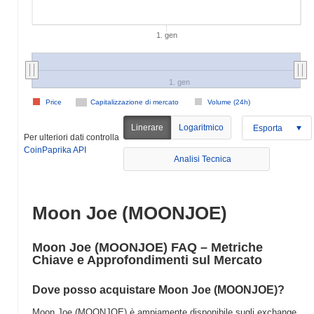
1. gen
1. gen
Price
Capitalizzazione di mercato
Volume (24h)
Linerare
Logaritmico
Esporta
Per ulteriori dati controlla
CoinPaprika API
Analisi Tecnica
Moon Joe (MOONJOE)
Moon Joe (MOONJOE) FAQ – Metriche
Chiave e Approfondimenti sul Mercato
Dove posso acquistare Moon Joe (MOONJOE)?
Moon Joe (MOONJOE) è ampiamente disponibile sugli exchange