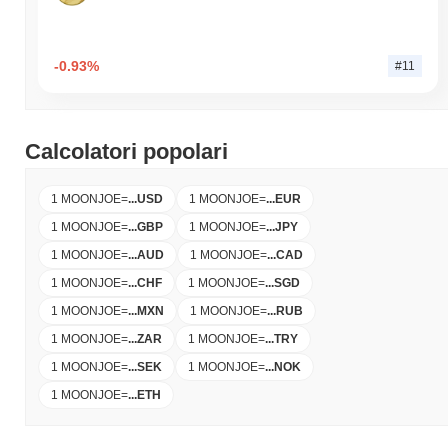
-0.93%
#11
Calcolatori popolari
1 MOONJOE
=
...
USD
1 MOONJOE
=
...
EUR
1 MOONJOE
=
...
GBP
1 MOONJOE
=
...
JPY
1 MOONJOE
=
...
AUD
1 MOONJOE
=
...
CAD
1 MOONJOE
=
...
CHF
1 MOONJOE
=
...
SGD
1 MOONJOE
=
...
MXN
1 MOONJOE
=
...
RUB
1 MOONJOE
=
...
ZAR
1 MOONJOE
=
...
TRY
1 MOONJOE
=
...
SEK
1 MOONJOE
=
...
NOK
1 MOONJOE
=
...
ETH