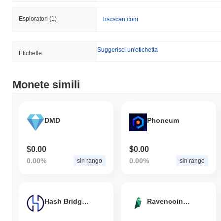
Esploratori
(1)
bscscan.com
Suggerisci un'etichetta
Etichette
Monete simili
DMD
Phoneum
$0.00
$0.00
0.00%
0.00%
sin rango
sin rango
Hash Bridge Oracle
Ravencoin Classic