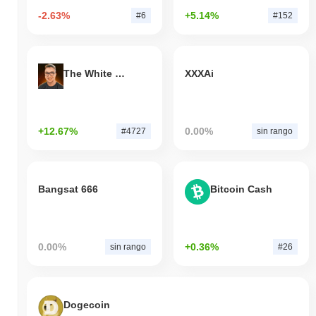
-2.63%
+5.14%
#6
#152
The White Bull
XXXAi
+12.67%
0.00%
#4727
sin rango
Bangsat 666
Bitcoin Cash
0.00%
+0.36%
sin rango
#26
Dogecoin