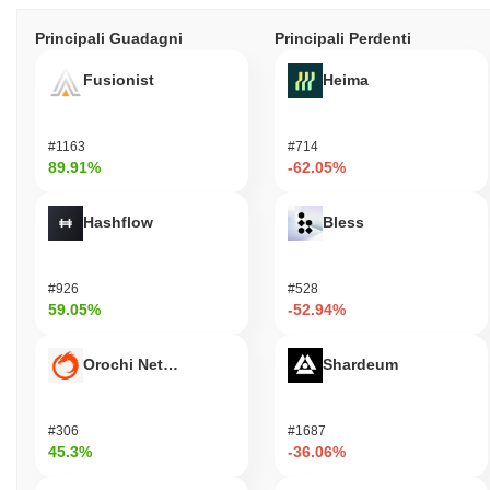
Principali Guadagni
Principali Perdenti
Fusionist
Heima
#1163
#714
89.91%
-62.05%
Hashflow
Bless
#926
#528
59.05%
-52.94%
Orochi Network
Shardeum
#306
#1687
45.3%
-36.06%