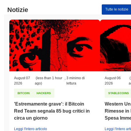
Notizie
Tutte le notizie
August 07
(less than 1 hour
,
3 minimo di
August 06
(
2026
ago)
lettura
2026
a
BITCOIN
HACKERS
STABLECOINS
'Estremamente grave': il Bitcoin
Western Uni
Red Team segnala 85 bug critici in
Rimesse in D
circa un giorno
Spesa Imme
Leggi l'intero articolo
Leggi l'intero art