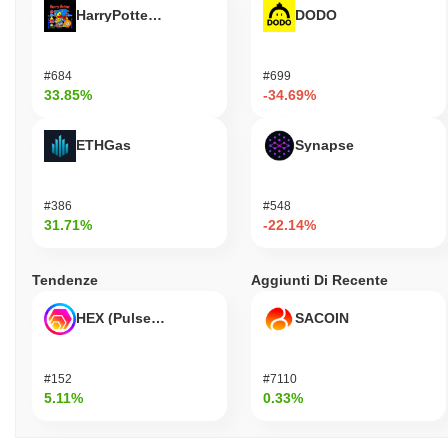
HarryPotterObamaSonic10Inu (ETH)
DODO
#684
#699
33.85%
-34.69%
ETHGas
Synapse
#386
#548
31.71%
-22.14%
Tendenze
Aggiunti Di Recente
HEX (Pulsechain)
SACOIN
#152
#7110
5.11%
0.33%