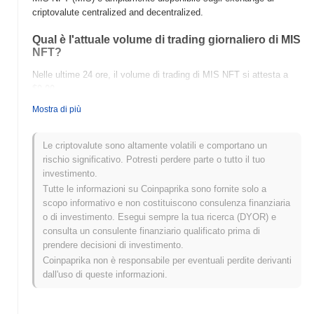
criptovalute centralized and decentralized.
Qual è l'attuale volume di trading giornaliero di MIS
NFT?
Nelle ultime 24 ore, il volume di trading di MIS NFT si attesta a
$0.00
.
Mostra di più
Qual è lo storico della fascia di prezzo di MIS NFT?
Massimo Storico (ATH):
$0.171896
Le criptovalute sono altamente volatili e comportano un
Minimo Storico (ATL):
$0.00
rischio significativo. Potresti perdere parte o tutto il tuo
investimento.
MIS NFT è attualmente scambiato
~100.00%
al di sotto del suo
Tutte le informazioni su Coinpaprika sono fornite solo a
ATH .
scopo informativo e non costituiscono consulenza finanziaria
o di investimento. Esegui sempre la tua ricerca (DYOR) e
Come si sta comportando MIS NFT rispetto al
consulta un consulente finanziario qualificato prima di
mercato crypto più ampio?
prendere decisioni di investimento.
Negli ultimi 7 giorni, MIS NFT ha guadagnato
0.00%
, superando il
Coinpaprika non è responsabile per eventuali perdite derivanti
mercato crypto complessivo che ha registrato un calo del
0.14%
.
dall'uso di queste informazioni.
Ciò indica una forte performance nell'azione del prezzo di MIS
rispetto allo slancio del mercato più ampio.