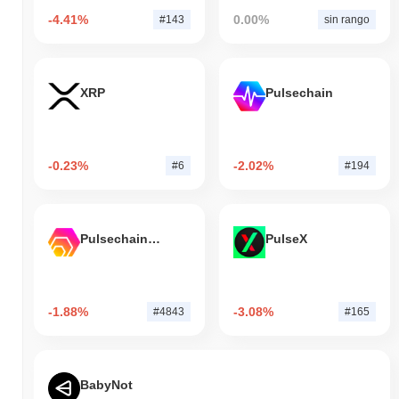
-4.41%
0.00%
#143
sin rango
XRP
Pulsechain
-0.23%
-2.02%
#6
#194
Pulsechain Bridged HEX (Pulsechain)
PulseX
-1.88%
-3.08%
#4843
#165
BabyNot