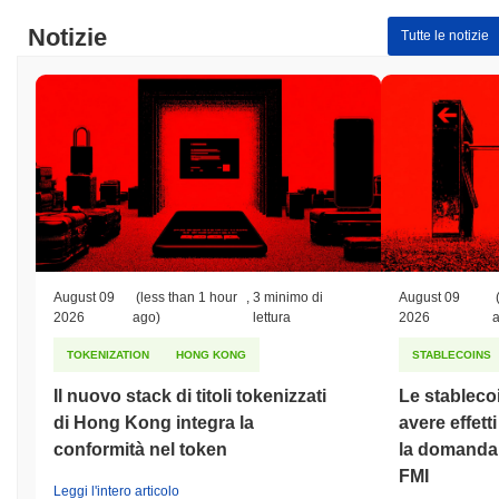
Notizie
Tutte le notizie
August 09
(less than 1 hour
,
3 minimo di
August 09
2026
ago)
lettura
2026
TOKENIZATION
HONG KONG
STABLECOINS
Il nuovo stack di titoli tokenizzati
Le stableco
di Hong Kong integra la
avere effett
conformità nel token
la domanda d
FMI
Leggi l'intero articolo