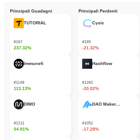
Principali Guadagni
Principali Perdenti
TUTORIAL
Cysic
#167
#185
237.32%
-21.32%
Immunefi
Hashflow
#1149
#1262
113.13%
-20.02%
DIMO
DAO Maker Token
#1211
#1052
54.91%
-17.28%