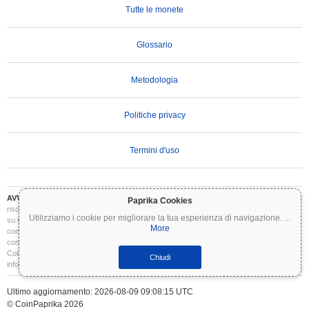
Tutte le monete
Glossario
Metodologia
Politiche privacy
Termini d'uso
AVVERTENZA IMPORTANTE:
Le criptovalute sono altamente volatili e comportano
Paprika Cookies
rischi significativi. Potresti perdere parte o tutto il tuo investimento. Tutte le informazioni
Utilizziamo i cookie per migliorare la tua esperienza di navigazione.
...
su Coinpaprika sono fornite esclusivamente a scopo informativo e non costituiscono
More
consulenza finanziaria o di investimento. Conduci sempre le tue ricerche (DYOR) e
consulta un consulente finanziario qualificato prima di prendere decisioni di investimento.
Coinpaprika non è responsabile per eventuali perdite derivanti dall'uso di queste
Chiudi
informazioni.
Ultimo aggiornamento: 2026-08-09 09:08:15 UTC
© CoinPaprika 2026