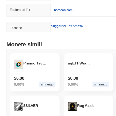
Esploratori
(1)
bscscan.com
Suggerisci un'etichetta
Etichette
Monete simili
Prismo Technology
agETHWrapper
$0.00
$0.00
0.00%
0.00%
sin rango
sin rango
$SILVER
RugMask