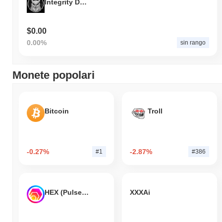
Integrity DAO
$0.00
0.00%
sin rango
Monete popolari
Bitcoin
Troll
-0.27%
-2.87%
#1
#386
HEX (Pulsechain)
XXXAi