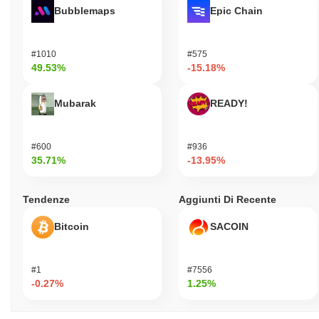
Bubblemaps
Epic Chain
#1010
#575
49.53%
-15.18%
Mubarak
READY!
#600
#936
35.71%
-13.95%
Tendenze
Aggiunti Di Recente
Bitcoin
SACOIN
#1
#7556
-0.27%
1.25%