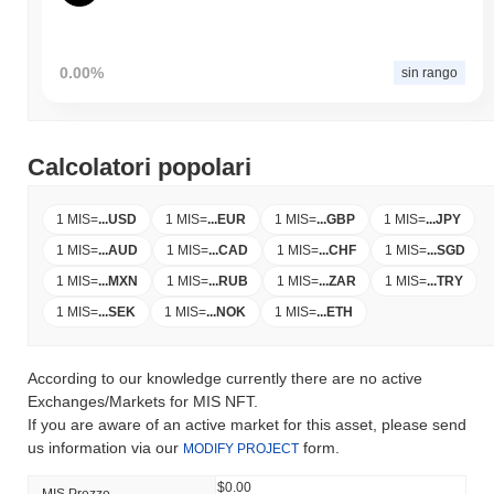
0.00%
sin rango
Calcolatori popolari
1 MIS
=
...
USD
1 MIS
=
...
EUR
1 MIS
=
...
GBP
1 MIS
=
...
JPY
1 MIS
=
...
AUD
1 MIS
=
...
CAD
1 MIS
=
...
CHF
1 MIS
=
...
SGD
1 MIS
=
...
MXN
1 MIS
=
...
RUB
1 MIS
=
...
ZAR
1 MIS
=
...
TRY
1 MIS
=
...
SEK
1 MIS
=
...
NOK
1 MIS
=
...
ETH
According to our knowledge currently there are no active
Exchanges/Markets for MIS NFT.
If you are aware of an active market for this asset, please send
us information via our
form.
MODIFY PROJECT
$0.00
MIS Prezzo