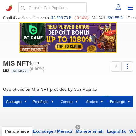
Capitalizzazione di mercato:
$2,308.73 B
(-0.14%)
Vol 24H:
$91.55 B
Domi
MIS NFT
$0.00
(0.00%)
MIS
sin rango
Operations on MIS NFT provided by CoinPaprika
Guadagna
Portafoglio
Compra
Vendere
Exchange
0
Panoramica
Exchange
/
Mercati
Monete simili
Liquidità
Wi