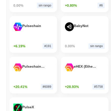
0.00%
+0.80%
sin rango
#6
Pulsechain
BabyNot
+6.19%
0.00%
#191
sin rango
Pulsechain Bridged HEX (Pulsechain)
eHEX (Ethereum)
+20.41%
+28.93%
#6089
#5758
PulseX