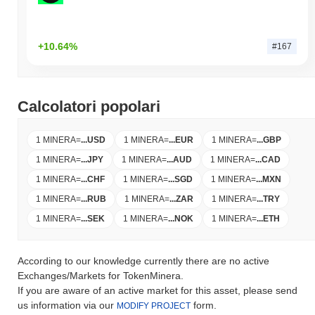
+10.64%
#167
Calcolatori popolari
1 MINERA
=
...
USD
1 MINERA
=
...
EUR
1 MINERA
=
...
GBP
1 MINERA
=
...
JPY
1 MINERA
=
...
AUD
1 MINERA
=
...
CAD
1 MINERA
=
...
CHF
1 MINERA
=
...
SGD
1 MINERA
=
...
MXN
1 MINERA
=
...
RUB
1 MINERA
=
...
ZAR
1 MINERA
=
...
TRY
1 MINERA
=
...
SEK
1 MINERA
=
...
NOK
1 MINERA
=
...
ETH
According to our knowledge currently there are no active
Exchanges/Markets for TokenMinera.
If you are aware of an active market for this asset, please send
us information via our
form.
MODIFY PROJECT