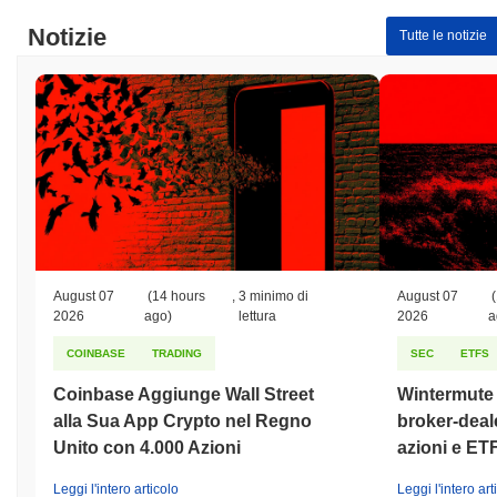
Notizie
Tutte le notizie
August 07
(14 hours
,
3 minimo di
August 07
(
2026
ago)
lettura
2026
a
COINBASE
TRADING
SEC
ETFS
Coinbase Aggiunge Wall Street
Wintermute o
alla Sua App Crypto nel Regno
broker-deale
Unito con 4.000 Azioni
azioni e ET
Leggi l'intero articolo
Leggi l'intero art