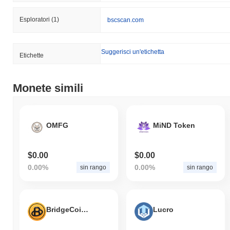
Esploratori
(1)
bscscan.com
Suggerisci un'etichetta
Etichette
Monete simili
OMFG
MiND Token
$0.00
$0.00
0.00%
0.00%
sin rango
sin rango
BridgeCoin Finance
Lucro