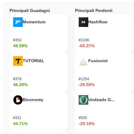
Principali Guadagni
Principali Perdenti
Momentum
Hashflow
#353
#1246
49.59%
-65.37%
TUTORIAL
Fusionist
#378
#1254
46.28%
-29.59%
Biconomy
Undeads Games
#311
#535
44.71%
-29.18%