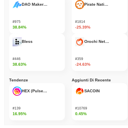
DAO Maker Token
Pirate Nation Token
#975
#1814
38.84%
-25.39%
Bless
Orochi Network
#446
#359
38.63%
-24.63%
Tendenze
Aggiunti Di Recente
HEX (Pulsechain)
SACOIN
#139
#10769
16.95%
0.45%