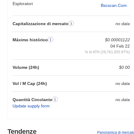
Esploratori
Bscscan.com
Capitalizzazione di mercato
no data
Máximo histórico
$0.00001122
04 Feb 22
% to ATH (29,761,055.97%)
Volume (24h)
$0.00
Vol / M Cap (24h)
no data
Quantità Circolante
no data
Update supply form
Tendenze
Panoramica di mercat