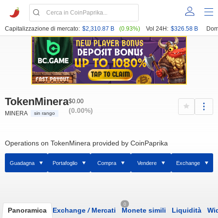
Capitalizzazione di mercato:
$2,310.87 B
(0.93%)
Vol 24H:
$326.58 B
Dom
TokenMinera
$0.00
(0.00%)
MINERA
sin rango
Operations on TokenMinera provided by CoinPaprika
Guadagna
Portafoglio
Compra
Vendere
Exchange
0
Panoramica
Exchange
/
Mercati
Monete simili
Liquidità
Wi