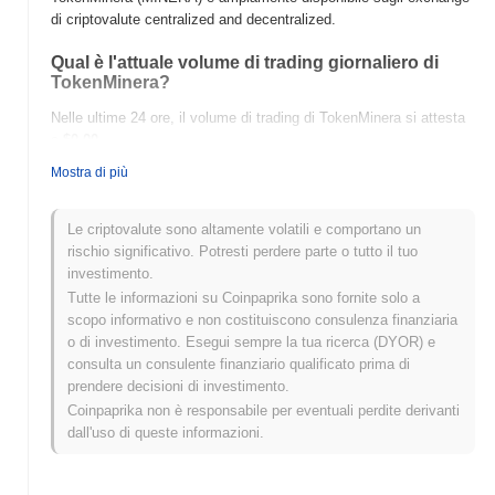
di criptovalute centralized and decentralized.
Qual è l'attuale volume di trading giornaliero di
TokenMinera?
Nelle ultime 24 ore, il volume di trading di TokenMinera si attesta
a
$0.00
.
Mostra di più
Qual è lo storico della fascia di prezzo di
TokenMinera?
Le criptovalute sono altamente volatili e comportano un
Massimo Storico (ATH):
$0.00001122
rischio significativo. Potresti perdere parte o tutto il tuo
Minimo Storico (ATL):
$0.00
investimento.
Tutte le informazioni su Coinpaprika sono fornite solo a
TokenMinera è attualmente scambiato
~100.00%
al di sotto del
scopo informativo e non costituiscono consulenza finanziaria
suo ATH .
o di investimento. Esegui sempre la tua ricerca (DYOR) e
consulta un consulente finanziario qualificato prima di
Come si sta comportando TokenMinera rispetto al
prendere decisioni di investimento.
mercato crypto più ampio?
Coinpaprika non è responsabile per eventuali perdite derivanti
Negli ultimi 7 giorni, TokenMinera ha guadagnato
0.00%
,
dall'uso di queste informazioni.
sottoperformando il mercato crypto complessivo che ha registrato
un guadagno del
0.93%
. Ciò indica un ritardo temporaneo
nell'azione del prezzo di MINERA rispetto allo slancio del mercato