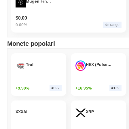
Mugen Finance
$0.00
0.00%
sin rango
Monete popolari
Troll
HEX (Pulsechain)
+9.90%
+16.95%
#392
#139
XXXAi
XRP