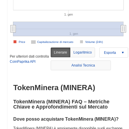
1. gen
1. gen
Price
Capitalizzazione di mercato
Volume (24h)
Linerare
Logaritmico
Esporta
Per ulteriori dati controlla
CoinPaprika API
Analisi Tecnica
TokenMinera (MINERA)
TokenMinera (MINERA) FAQ – Metriche
Chiave e Approfondimenti sul Mercato
Dove posso acquistare TokenMinera (MINERA)?
TokenMinera (MINERA) è ampiamente disponibile sugli exchange