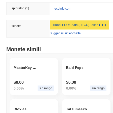
Esploratori
(1)
hecoinfo.com
Huobi ECO Chain (HECO) Token (111)
Etichette
Suggerisci un'etichetta
Monete simili
MasterKey Finance
Bald Pepe
$0.00
$0.00
0.00%
0.00%
sin rango
sin rango
Bloxies
Tatsumeeko