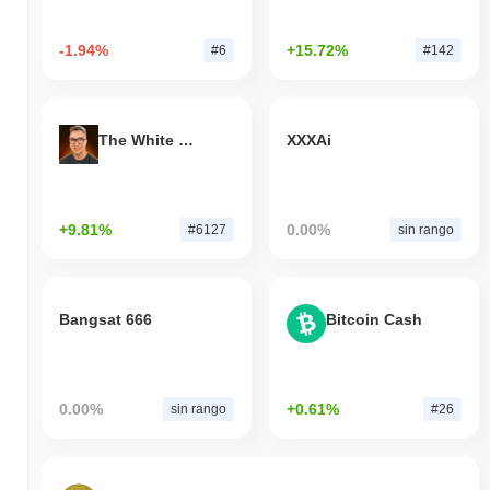
-1.94%
+15.72%
#6
#142
The White Bull
XXXAi
+9.81%
0.00%
#6127
sin rango
Bangsat 666
Bitcoin Cash
0.00%
+0.61%
sin rango
#26