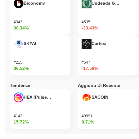
Biconomy
Undeads Games
#343
#535
38.34%
-33.43%
SKYAI
Cartesi
#215
#547
36.52%
-17.58%
Tendenze
Aggiunti Di Recente
HEX (Pulsechain)
SACOIN
#142
#9991
15.72%
0.71%