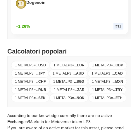
Dogecoin
+1.26%
#11
Calcolatori popolari
1 METALP3
=
...
USD
1 METALP3
=
...
EUR
1 METALP3
=
...
GBP
1 METALP3
=
...
JPY
1 METALP3
=
...
AUD
1 METALP3
=
...
CAD
1 METALP3
=
...
CHF
1 METALP3
=
...
SGD
1 METALP3
=
...
MXN
1 METALP3
=
...
RUB
1 METALP3
=
...
ZAR
1 METALP3
=
...
TRY
1 METALP3
=
...
SEK
1 METALP3
=
...
NOK
1 METALP3
=
...
ETH
According to our knowledge currently there are no active
Exchanges/Markets for Metaverse token LP3.
If you are aware of an active market for this asset, please send