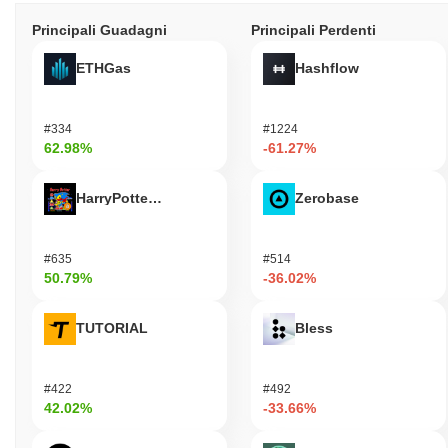
Principali Guadagni
Principali Perdenti
ETHGas
Hashflow
#334
#1224
62.98%
-61.27%
HarryPotterObamaSonic10Inu (ETH)
Zerobase
#635
#514
50.79%
-36.02%
TUTORIAL
Bless
#422
#492
42.02%
-33.66%