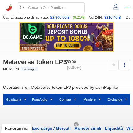
Capitalizzazione di mercato:
$2,300.50 B
(0.21%)
Vol 24H:
$210.46 B
Dom
Metaverse token LP3
$0.00
(0.00%)
METALP3
sin rango
Operations on Metaverse token LP3 provided by CoinPaprika
Guadagna
Portafoglio
Compra
Vendere
Exchange
0
Panoramica
Exchange
/
Mercati
Monete simili
Liquidità
Wi