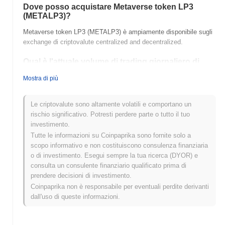
Dove posso acquistare Metaverse token LP3
(METALP3)?
Metaverse token LP3 (METALP3) è ampiamente disponibile sugli
exchange di criptovalute centralized and decentralized.
Qual è l'attuale volume di trading giornaliero di
Metaverse token LP3?
Mostra di più
Nelle ultime 24 ore, il volume di trading di Metaverse token LP3 si
attesta a
$0.00
.
Le criptovalute sono altamente volatili e comportano un
rischio significativo. Potresti perdere parte o tutto il tuo
Qual è lo storico della fascia di prezzo di
investimento.
Metaverse token LP3?
Tutte le informazioni su Coinpaprika sono fornite solo a
Massimo Storico (ATH):
$0.00
scopo informativo e non costituiscono consulenza finanziaria
Minimo Storico (ATL):
$0.00
o di investimento. Esegui sempre la tua ricerca (DYOR) e
consulta un consulente finanziario qualificato prima di
Metaverse token LP3 è attualmente scambiato
~0.00%
al di sotto
prendere decisioni di investimento.
del suo ATH .
Coinpaprika non è responsabile per eventuali perdite derivanti
dall'uso di queste informazioni.
Come si sta comportando Metaverse token LP3
rispetto al mercato crypto più ampio?