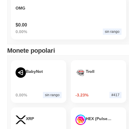
OMG
$0.00
0.00%
sin rango
Monete popolari
BabyNot
Troll
0.00%
-3.23%
sin rango
#417
XRP
HEX (Pulsechain)