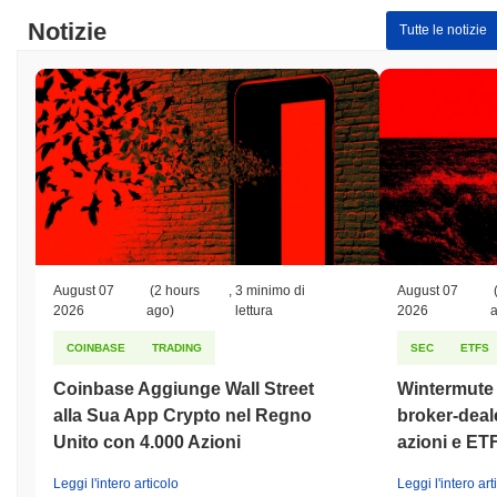
Notizie
Tutte le notizie
August 07
(2 hours
,
3 minimo di
August 07
2026
ago)
lettura
2026
COINBASE
TRADING
SEC
ETFS
Coinbase Aggiunge Wall Street
Wintermute o
alla Sua App Crypto nel Regno
broker-deale
Unito con 4.000 Azioni
azioni e ET
Leggi l'intero articolo
Leggi l'intero art