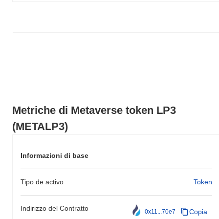
Negli ultimi 7 giorni, Metaverse token LP3 ha guadagnato
0.00%
,
sottoperformando il mercato crypto complessivo che ha registrato
un guadagno del
0.21%
. Ciò indica un ritardo temporaneo
nell'azione del prezzo di METALP3 rispetto allo slancio del
mercato più ampio.
Metriche di Metaverse token LP3
(METALP3)
Informazioni di base
Tipo de activo
Token
Indirizzo del Contratto
Copia
0x11...70e7