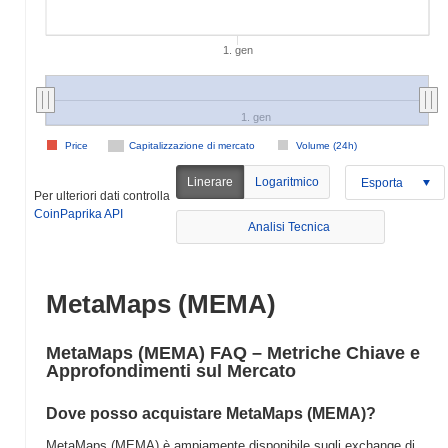
1. gen
1. gen
Price
Capitalizzazione di mercato
Volume (24h)
Linerare
Logaritmico
Esporta
Per ulteriori dati controlla
CoinPaprika API
Analisi Tecnica
MetaMaps (MEMA)
MetaMaps (MEMA) FAQ – Metriche Chiave e
Approfondimenti sul Mercato
Dove posso acquistare MetaMaps (MEMA)?
MetaMaps (MEMA) è ampiamente disponibile sugli exchange di