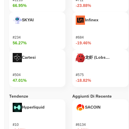
66.95%
-23.88%
SKYAI
Infinex
#234
#684
56.27%
-19.46%
Cartesi
龙虾 (Lobster)
#504
#575
47.01%
-18.82%
Tendenze
Aggiunti Di Recente
Hyperliquid
SACOIN
#10
#6134