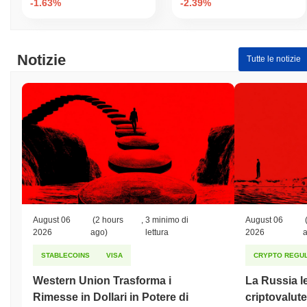
-1.63%
-2.39%
Notizie
Tutte le notizie
August 06
(2 hours
,
3 minimo di
August 06
2026
ago)
lettura
2026
STABLECOINS
VISA
CRYPTO REGUL
Western Union Trasforma i
La Russia le
Rimesse in Dollari in Potere di
criptovalute