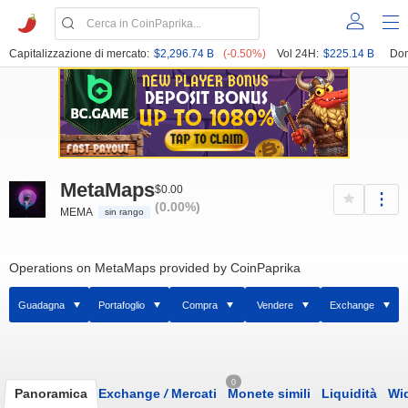
Capitalizzazione di mercato:
$2,296.74 B
(-0.50%)
Vol 24H:
$225.14 B
Dom
MetaMaps
$0.00
(0.00%)
MEMA
sin rango
Operations on MetaMaps provided by CoinPaprika
Guadagna
Portafoglio
Compra
Vendere
Exchange
0
Panoramica
Exchange
/
Mercati
Monete simili
Liquidità
Wi