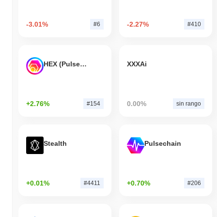
-3.01%
-2.27%
#6
#410
HEX (Pulsechain)
XXXAi
+2.76%
0.00%
#154
sin rango
Stealth
Pulsechain
+0.01%
+0.70%
#4411
#206