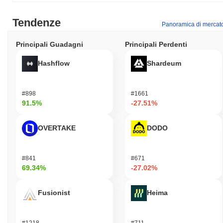
Tendenze
Panoramica di mercat
Principali Guadagni
Principali Perdenti
Hashflow
Shardeum
#898
#1661
91.5%
-27.51%
OVERTAKE
DODO
#841
#671
69.34%
-27.02%
Fusionist
Heima
#1218
#711