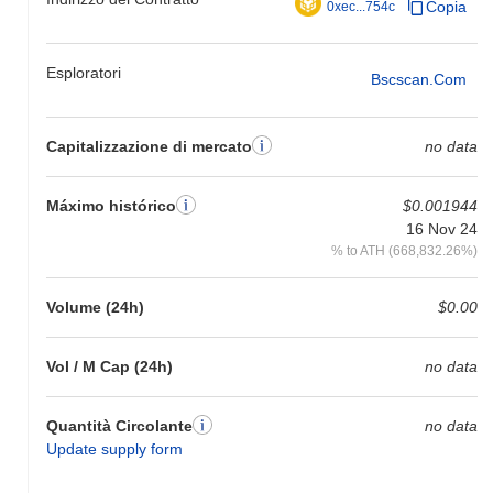
Copia
0xec...754c
Esploratori
Bscscan.com
Capitalizzazione di mercato
no data
Máximo histórico
$0.001944
16 Nov 24
% to ATH (668,832.26%)
Volume (24h)
$0.00
Vol / M Cap (24h)
no data
Quantità Circolante
no data
Update supply form