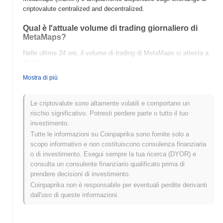
criptovalute centralized and decentralized.
Qual è l'attuale volume di trading giornaliero di
MetaMaps?
Nelle ultime 24 ore, il volume di trading di MetaMaps si attesta a
$0.00
.
Mostra di più
Qual è lo storico della fascia di prezzo di
MetaMaps?
Le criptovalute sono altamente volatili e comportano un
Massimo Storico (ATH):
$0.001944
rischio significativo. Potresti perdere parte o tutto il tuo
Minimo Storico (ATL):
$0.00
investimento.
Tutte le informazioni su Coinpaprika sono fornite solo a
MetaMaps è attualmente scambiato
~99.99%
al di sotto del suo
scopo informativo e non costituiscono consulenza finanziaria
ATH .
o di investimento. Esegui sempre la tua ricerca (DYOR) e
consulta un consulente finanziario qualificato prima di
Come si sta comportando MetaMaps rispetto al
prendere decisioni di investimento.
mercato crypto più ampio?
Coinpaprika non è responsabile per eventuali perdite derivanti
Negli ultimi 7 giorni, MetaMaps ha guadagnato
0.00%
, superando
dall'uso di queste informazioni.
il mercato crypto complessivo che ha registrato un calo del
0.50%
. Ciò indica una forte performance nell'azione del prezzo di
MEMA rispetto allo slancio del mercato più ampio.