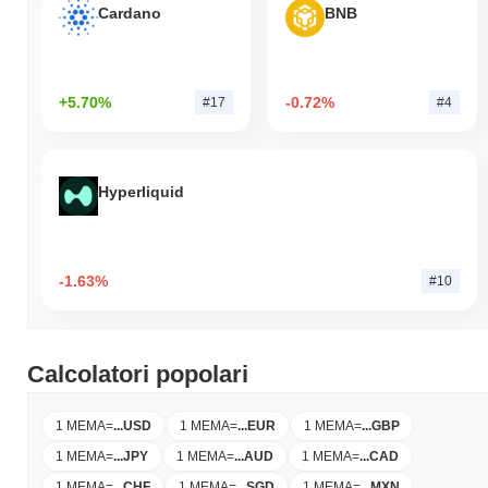
Cardano
BNB
+5.70%
-0.72%
#17
#4
Hyperliquid
-1.63%
#10
Calcolatori popolari
1 MEMA
=
...
USD
1 MEMA
=
...
EUR
1 MEMA
=
...
GBP
1 MEMA
=
...
JPY
1 MEMA
=
...
AUD
1 MEMA
=
...
CAD
1 MEMA
=
...
CHF
1 MEMA
=
...
SGD
1 MEMA
=
...
MXN