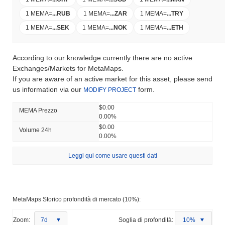
1 MEMA
=
...
RUB
1 MEMA
=
...
ZAR
1 MEMA
=
...
TRY
1 MEMA
=
...
SEK
1 MEMA
=
...
NOK
1 MEMA
=
...
ETH
According to our knowledge currently there are no active
Exchanges/Markets for MetaMaps.
If you are aware of an active market for this asset, please send
us information via our
form.
MODIFY PROJECT
$0.00
MEMA Prezzo
0.00%
$0.00
Volume 24h
0.00%
Leggi qui come usare questi dati
MetaMaps Storico profondità di mercato (10%):
Zoom:
7d
Soglia di profondità:
10%