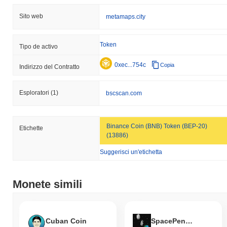
Sito web
metamaps.city
Token
Tipo de activo
0xec...754c
Copia
Indirizzo del Contratto
Esploratori
(1)
bscscan.com
Binance Coin (BNB) Token (BEP-20)
Etichette
(13886)
Suggerisci un'etichetta
Monete simili
Cuban Coin
SpacePenguin