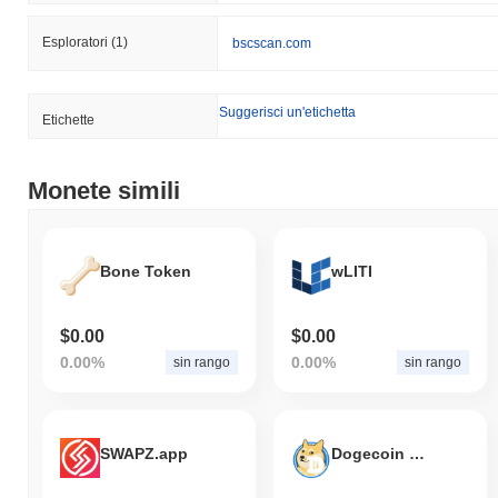
Esploratori
(1)
bscscan.com
Suggerisci un'etichetta
Etichette
Monete simili
Bone Token
wLITI
$0.00
$0.00
0.00%
0.00%
sin rango
sin rango
SWAPZ.app
Dogecoin Cash