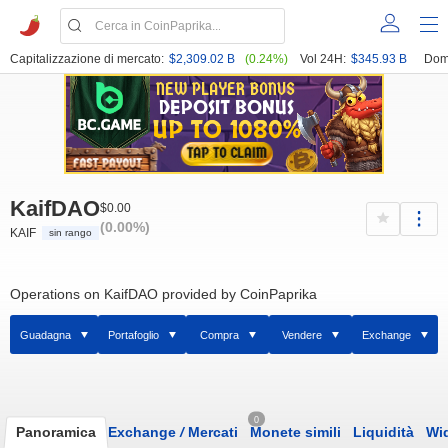
Capitalizzazione di mercato:
$2,309.02 B
(0.24%)
Vol 24H:
$345.93 B
Dom
KaifDAO
$0.00
(0.00%)
KAIF
sin rango
Operations on KaifDAO provided by CoinPaprika
Guadagna
Portafoglio
Compra
Vendere
Exchange
0
Panoramica
Exchange
/
Mercati
Monete simili
Liquidità
Wi