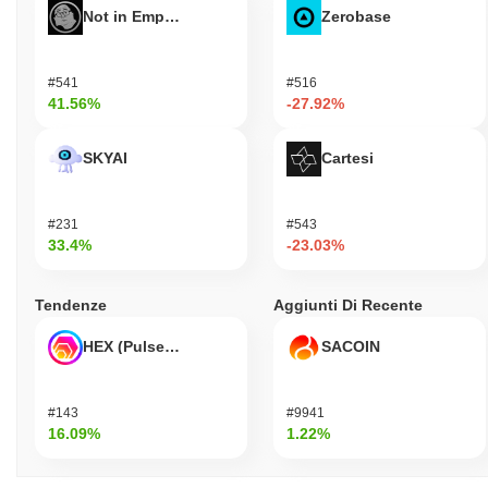
Not in Employment, Education, or Training
Zerobase
#541
#516
41.56%
-27.92%
SKYAI
Cartesi
#231
#543
33.4%
-23.03%
Tendenze
Aggiunti Di Recente
HEX (Pulsechain)
SACOIN
#143
#9941
16.09%
1.22%