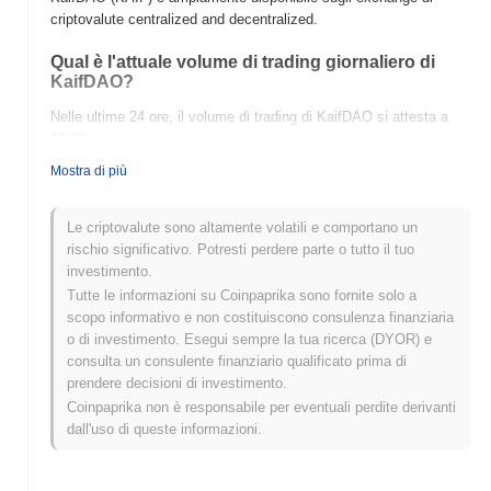
criptovalute centralized and decentralized.
Qual è l'attuale volume di trading giornaliero di
KaifDAO?
Nelle ultime 24 ore, il volume di trading di KaifDAO si attesta a
$0.00
.
Mostra di più
Qual è lo storico della fascia di prezzo di KaifDAO?
Massimo Storico (ATH):
$0.00007093
Le criptovalute sono altamente volatili e comportano un
Minimo Storico (ATL):
$0.00
rischio significativo. Potresti perdere parte o tutto il tuo
investimento.
KaifDAO è attualmente scambiato
~0.29%
al di sotto del suo ATH
Tutte le informazioni su Coinpaprika sono fornite solo a
.
scopo informativo e non costituiscono consulenza finanziaria
o di investimento. Esegui sempre la tua ricerca (DYOR) e
Come si sta comportando KaifDAO rispetto al
consulta un consulente finanziario qualificato prima di
mercato crypto più ampio?
prendere decisioni di investimento.
Negli ultimi 7 giorni, KaifDAO ha guadagnato
0.00%
,
Coinpaprika non è responsabile per eventuali perdite derivanti
sottoperformando il mercato crypto complessivo che ha registrato
dall'uso di queste informazioni.
un guadagno del
0.24%
. Ciò indica un ritardo temporaneo
nell'azione del prezzo di KAIF rispetto allo slancio del mercato più
ampio.