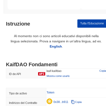
Istruzione
Tutta l'Educazione
Al momento non ci sono articoli educativi disponibili nella
lingua selezionata. Prova a navigare in un'altra lingua, ad es.
English
.
KaifDAO Fondamenti
kaif-kaifdao
Copia
ID de API
Mostra come usarlo
Token
Tipo de activo
0x38...b911
Copia
Indirizzo del Contratto