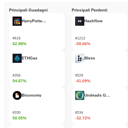
Principali Guadagni
Principali Perdenti
HarryPotterObamaSonic10Inu (ETH)
Hashflow
#618
#1213
62.98%
-59.66%
ETHGas
Bless
#356
#529
54.87%
-41.09%
Biconomy
Undeads Games
#330
#534
50.55%
-32.72%