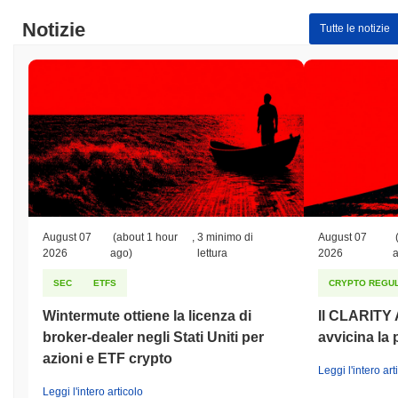
Notizie
Tutte le notizie
August 07
(about 1 hour
,
3 minimo di
August 07
2026
ago)
lettura
2026
SEC
ETFS
CRYPTO REGUL
Wintermute ottiene la licenza di
Il CLARITY A
broker-dealer negli Stati Uniti per
avvicina la
azioni e ETF crypto
Leggi l'intero art
Leggi l'intero articolo