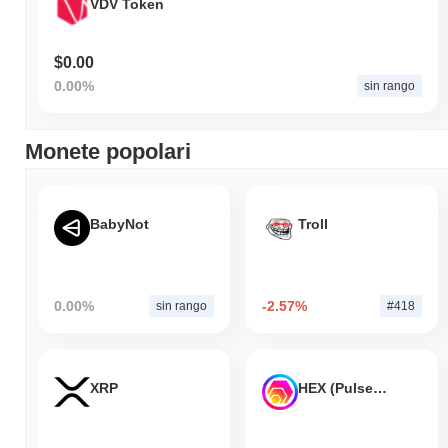
VDV Token
$0.00
0.00%
sin rango
Monete popolari
BabyNot
Troll
0.00%
-2.57%
sin rango
#418
XRP
HEX (Pulsechain)