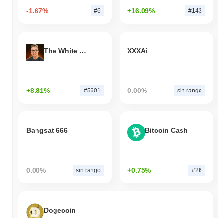
-1.67%
+16.09%
#6
#143
The White Bull
XXXAi
+8.81%
0.00%
#5601
sin rango
Bangsat 666
Bitcoin Cash
0.00%
+0.75%
sin rango
#26
Dogecoin