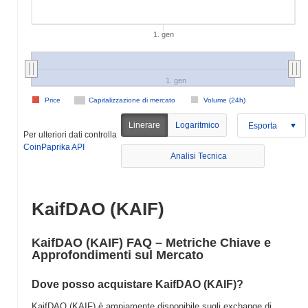
1. gen
1. gen
Price
Capitalizzazione di mercato
Volume (24h)
Linerare
Logaritmico
Esporta
Per ulteriori dati controlla
CoinPaprika API
Analisi Tecnica
KaifDAO (KAIF)
KaifDAO (KAIF) FAQ – Metriche Chiave e
Approfondimenti sul Mercato
Dove posso acquistare KaifDAO (KAIF)?
KaifDAO (KAIF) è ampiamente disponibile sugli exchange di