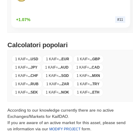
+1.07%
#11
Calcolatori popolari
1 KAIF
=
...
USD
1 KAIF
=
...
EUR
1 KAIF
=
...
GBP
1 KAIF
=
...
JPY
1 KAIF
=
...
AUD
1 KAIF
=
...
CAD
1 KAIF
=
...
CHF
1 KAIF
=
...
SGD
1 KAIF
=
...
MXN
1 KAIF
=
...
RUB
1 KAIF
=
...
ZAR
1 KAIF
=
...
TRY
1 KAIF
=
...
SEK
1 KAIF
=
...
NOK
1 KAIF
=
...
ETH
According to our knowledge currently there are no active
Exchanges/Markets for KaifDAO.
If you are aware of an active market for this asset, please send
us information via our
form.
MODIFY PROJECT