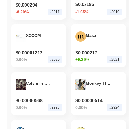
$0.0
185
$0.000294
9
-8.29%
-1.65%
#2917
#2919
XCCOM
Masa
$0.00001212
$0.000217
0.00%
+9.39%
#2920
#2921
Calvin in the Cabal
Monkey The Picasso
$0.00000568
$0.00000514
0.00%
0.00%
#2923
#2924