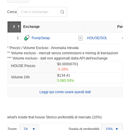
Cerca
#
Exchange
Paio
1
PumpSwap
HOUSE/SOL
D
* Prezzo / Volume Escluso - Anomalia rilevata
** Volume escluso - mercati senza commissioni e mining di transazioni
*** Volume escluso - dati non aggiornati dalla API dell'exchange
$0.00000701
HOUSE Prezzo
-5.28%
$134.41
Volume 24h
5,085.50%
Leggi qui come usare questi dati
what's inside that house Storico profondità di mercato (10%):
Zoom:
7d
Soglia di profondità:
10%