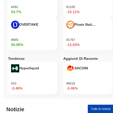
#492
#1108
53.7%
-15.11%
OVERTAKE
Pirate Nation Token
#849
#1767
50.06%
-13.83%
Tendenze
Aggiunti Di Recente
Hyperliquid
SACOIN
#10
#6016
-3.48%
-3.46%
Notizie
Tutte le notizie