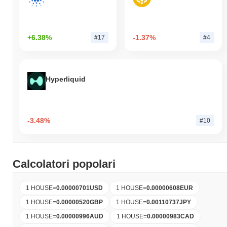
+6.38%
-1.37%
#17
#4
Hyperliquid
-3.48%
#10
Calcolatori popolari
1 HOUSE
=
0.00000701
USD
1 HOUSE
=
0.00000608
EUR
1 HOUSE
=
0.00000520
GBP
1 HOUSE
=
0.00110737
JPY
1 HOUSE
=
0.00000996
AUD
1 HOUSE
=
0.00000983
CAD