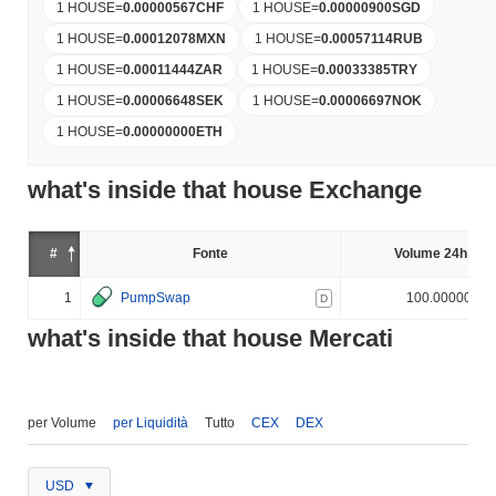
1 HOUSE
=
0.00000567
CHF
1 HOUSE
=
0.00000900
SGD
1 HOUSE
=
0.00012078
MXN
1 HOUSE
=
0.00057114
RUB
1 HOUSE
=
0.00011444
ZAR
1 HOUSE
=
0.00033385
TRY
1 HOUSE
=
0.00006648
SEK
1 HOUSE
=
0.00006697
NOK
1 HOUSE
=
0.00000000
ETH
what's inside that house Exchange
#
Fonte
Volume 24h (%)
1
PumpSwap
100.000000%
D
what's inside that house Mercati
per Volume
per Liquidità
Tutto
CEX
DEX
USD