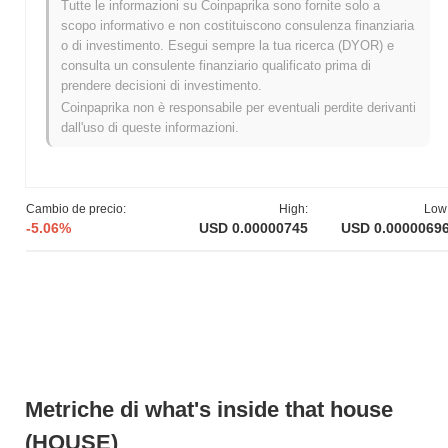
Tutte le informazioni su Coinpaprika sono fornite solo a
termine dell'attività di trading.
scopo informativo e non costituiscono consulenza finanziaria
o di investimento. Esegui sempre la tua ricerca (DYOR) e
Qual è lo storico della fascia di prezzo di what's
inside that house?
consulta un consulente finanziario qualificato prima di
prendere decisioni di investimento.
Massimo Storico (ATH):
$0.000931
Coinpaprika non è responsabile per eventuali perdite derivanti
Minimo Storico (ATL):
NaN
dall'uso di queste informazioni.
what's inside that house è attualmente scambiato
~99.25%
al di
sotto del suo ATH .
Cambio de precio:
High:
Low
Qual è l'attuale capitalizzazione di mercato di
-5.06%
USD 0.00000745
USD 0.0000069
what's inside that house?
La capitalizzazione di mercato di what's inside that house è di
circa
$6,856.00
, classificandolo al #2916 posto a livello mondiale
per dimensione di mercato. Questa cifra è calcolata in base alla
sua offerta circolante di 977 376 690 token HOUSE.
Come si sta comportando what's inside that
house rispetto al mercato crypto più ampio?
Metriche di what's inside that house
Negli ultimi 7 giorni, what's inside that house ha diminuito del
6.54%
, sottoperformando il mercato crypto complessivo che ha
(HOUSE)