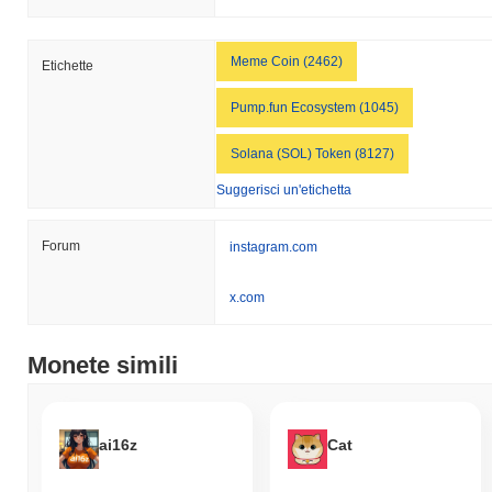
Meme Coin (2462)
Etichette
Pump.fun Ecosystem (1045)
Solana (SOL) Token (8127)
Suggerisci un'etichetta
Forum
instagram.com
x.com
Monete simili
ai16z
Cat