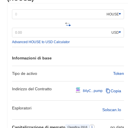
registrato un guadagno del
0.50%
. Ciò indica un ritardo
temporaneo nell'azione del prezzo di HOUSE rispetto allo slancio
del mercato più ampio.
HOUSE
USD
Advanced HOUSE to USD Calculator
Informazioni di base
Tipo de activo
Token
Indirizzo del Contratto
Copia
84yC...pump
Esploratori
Solscan.io
Capitalizzazione di mercato
no data
Classifica 2916