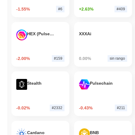
-1.55%
+2.63%
#6
#409
HEX (Pulsechain)
XXXAi
-2.00%
0.00%
#159
sin rango
Stealth
Pulsechain
-0.02%
-0.43%
#2332
#211
Cardano
BNB