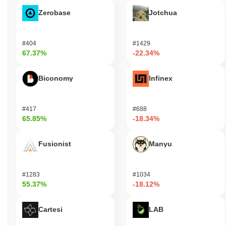
Zerobase
Jotchua
#404
#1429
67.37%
-22.34%
Biconomy
Infinex
#417
#688
65.85%
-18.34%
Fusionist
Manyu
#1283
#1034
55.37%
-18.12%
Cartesi
LAB