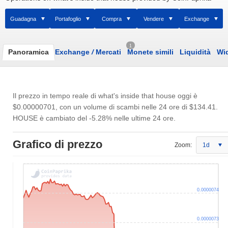
Guadagna
Portafoglio
Compra
Vendere
Exchange
1
Panoramica
Exchange
/
Mercati
Monete simili
Liquidità
Wi
Il prezzo in tempo reale di what's inside that house oggi è
$0.00000701
, con un volume di scambi nelle 24 ore di
$134.41
.
HOUSE è cambiato del -5.28% nelle ultime 24 ore.
Grafico di prezzo
Zoom:
1d
0.0000074
0.0000073