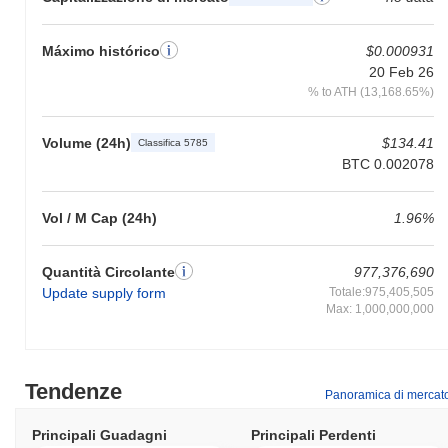
Máximo histórico
$0.000931
20 Feb 26
% to ATH (13,168.65%)
Volume (24h)
$134.41
Classifica 5785
BTC 0.002078
Vol / M Cap (24h)
1.96%
Quantità Circolante
977,376,690
Update supply form
Totale:975,405,505
Max: 1,000,000,000
Tendenze
Panoramica di mercat
Principali Guadagni
Principali Perdenti