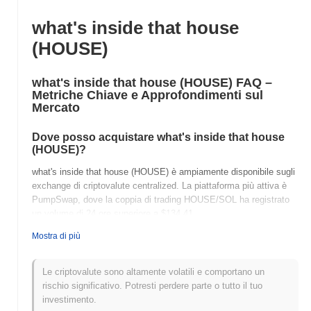
what's inside that house
(HOUSE)
what's inside that house (HOUSE) FAQ –
Metriche Chiave e Approfondimenti sul
Mercato
Dove posso acquistare what's inside that house
(HOUSE)?
what's inside that house (HOUSE) è ampiamente disponibile sugli
exchange di criptovalute centralized. La piattaforma più attiva è
PumpSwap, dove la coppia di trading HOUSE/SOL ha registrato
un volume di 24 ore superiore a
$134.41
.
Mostra di più
Qual è l'attuale volume di trading giornaliero di
what's inside that house?
Le criptovalute sono altamente volatili e comportano un
Nelle ultime 24 ore, il volume di trading di what's inside that house
rischio significativo. Potresti perdere parte o tutto il tuo
si attesta a
$134.41
, mostrando un aumento del
5,085.50%
investimento.
rispetto al giorno precedente. Ciò suggerisce un aumento a breve