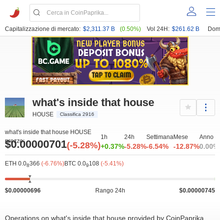
Capitalizzazione di mercato:
$2,311.37 B
(0.50%)
Vol 24H:
$261.62 B
Dom
what's inside that house
HOUSE
Classifica 2916
what's inside that house HOUSE
1h
24h
Settimana
Mese
Anno
prezzo:
$0.00000701
(-5.28%)
+0.37%
-5.28%
-6.54%
-12.87%
0.00%
ETH 0.0
366
(-6.76%)
BTC 0.0
108
(-5.41%)
8
9
$0.00000696
Rango 24h
$0.00000745
Operations on what's inside that house provided by CoinPaprika