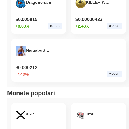
Dragonchain
KILLER WHALE
$0.005915
$0.00000433
+0.83%
+2.46%
#2925
#2928
Niggabutt Token
$0.000212
-7.43%
#2928
Monete popolari
XRP
Troll