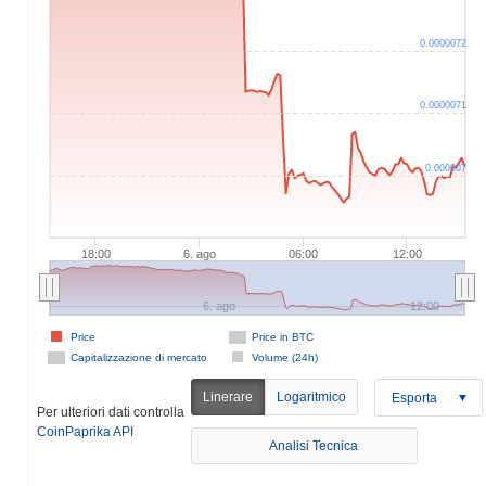
0.0000072
0.0000071
0.000007
18:00
6. ago
06:00
12:00
6. ago
12:00
Price
Price in BTC
Capitalizzazione di mercato
Volume (24h)
Linerare
Logaritmico
Esporta
Per ulteriori dati controlla
CoinPaprika API
Analisi Tecnica