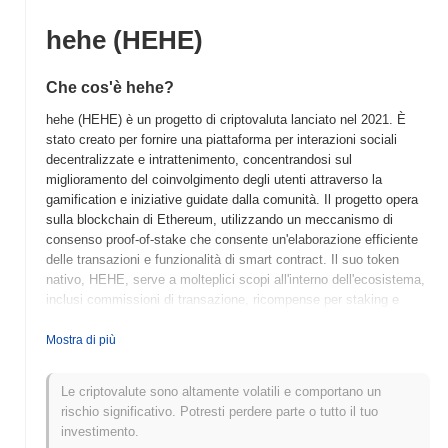
hehe (HEHE)
Che cos'è hehe?
hehe (HEHE) è un progetto di criptovaluta lanciato nel 2021. È
stato creato per fornire una piattaforma per interazioni sociali
decentralizzate e intrattenimento, concentrandosi sul
miglioramento del coinvolgimento degli utenti attraverso la
gamification e iniziative guidate dalla comunità. Il progetto opera
sulla blockchain di Ethereum, utilizzando un meccanismo di
consenso proof-of-stake che consente un'elaborazione efficiente
delle transazioni e funzionalità di smart contract. Il suo token
nativo, HEHE, serve a molteplici scopi all'interno dell'ecosistema,
inclusi commissioni di transazione, ricompense per staking e
partecipazione alla governance, consentendo ai possessori di
influenzare le decisioni del progetto. hehe si distingue per il suo
Mostra di più
approccio unico all'integrazione di elementi di social media e
gaming, promuovendo una comunità vivace e incoraggiando la
Le criptovalute sono altamente volatili e comportano un
partecipazione degli utenti. Questa combinazione innovativa lo
rischio significativo. Potresti perdere parte o tutto il tuo
posiziona come un attore notevole nel panorama in evoluzione
investimento.
delle applicazioni decentralizzate e delle piattaforme di