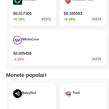
sottoperformando il mercato crypto complessivo che ha registrato
un calo del
0.53%
. Ciò indica un ritardo temporaneo nell'azione
del prezzo di HEHE rispetto allo slancio del mercato più ampio.
$0.017300
$0.165593
+5.76%
+0.48%
#1573
#1574
WhiteCoin
$0.005456
-3.16%
#1575
Monete popolari
BabyNot
Troll