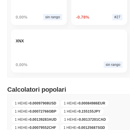
0.00%
-0.78%
sin rango
#27
XNX
0.00%
sin rango
Calcolatori popolari
1 HEHE
=
0.00097908
USD
1 HEHE
=
0.00084986
EUR
1 HEHE
=
0.00072766
GBP
1 HEHE
=
0.155155
JPY
1 HEHE
=
0.00139283
AUD
1 HEHE
=
0.00137201
CAD
1 HEHE
=
0.00079552
CHF
1 HEHE
=
0.00125687
SGD