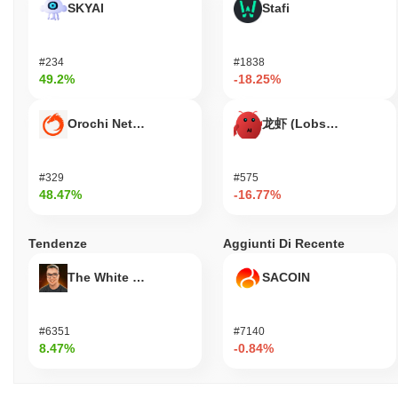
SKYAI
Stafi
mantiene una presenza su più mercati di scambio, con un volume
di scambi costante che indica un interesse continuo da parte della
comunità. I canali dei social media rimangono attivi, con
aggiornamenti regolari e interazioni dal team di sviluppo,
#234
#1838
49.2%
-18.25%
promuovendo una comunità vivace attorno al progetto. Inoltre, le
proposte di governance sono in discussione, riflettendo la
partecipazione attiva degli stakeholder nella definizione del futuro
Orochi Network
龙虾 (Lobster)
del progetto. Questi indicatori supportano la sua continua
rilevanza nel settore della finanza decentralizzata, dimostrando
che hehe non è solo attivo ma anche in evoluzione per soddisfare
#329
#575
le esigenze dei suoi utenti e del mercato più ampio.
48.47%
-16.77%
Per chi è progettato hehe?
Tendenze
Aggiunti Di Recente
hehe è progettato per sviluppatori e consumatori, consentendo
loro di interagire con un ecosistema decentralizzato che facilita
The White Bull
SACOIN
applicazioni e transazioni innovative. Fornisce strumenti e risorse
essenziali, inclusi SDK e API, per supportare lo sviluppo di
applicazioni e migliorare l'interazione degli utenti. Gli utenti
#6351
#7140
principali, come gli sviluppatori, possono sfruttare queste risorse
8.47%
-0.84%
per costruire e distribuire applicazioni che utilizzano le funzionalità
di hehe, mentre i consumatori beneficiano di un accesso senza
soluzione di continuità ai servizi alimentati dalla piattaforma. I