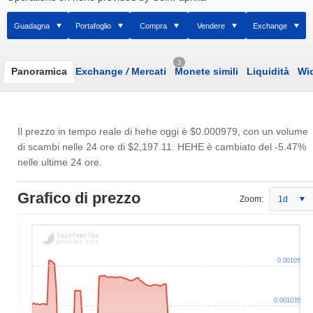
Guadagna
Portafoglio
Compra
Vendere
Exchange
3
Panoramica
Exchange
/
Mercati
Monete simili
Liquidità
Wi
Il prezzo in tempo reale di hehe oggi è
$0.000979
, con un volume
di scambi nelle 24 ore di
$2,197.11
. HEHE è cambiato del -5.47%
nelle ultime 24 ore.
Grafico di prezzo
Zoom:
1d
0.00105
0.001035