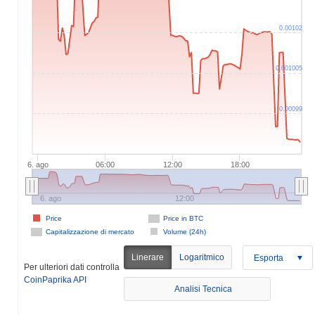
0.00102
0.001005
0.00099
6. ago
06:00
12:00
18:00
6. ago
12:00
Price
Price in BTC
Capitalizzazione di mercato
Volume (24h)
Linerare
Logaritmico
Esporta
Per ulteriori dati controlla
CoinPaprika API
Analisi Tecnica