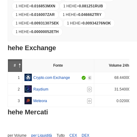
1 HEHE
=
0.016853
MXN
1 HEHE
=
0.081251
RUB
1 HEHE
=
0.016007
ZAR
1 HEHE
=
0.046662
TRY
1 HEHE
=
0.00931307
SEK
1 HEHE
=
0.00934276
NOK
1 HEHE
=
0.00000052
ETH
hehe Exchange
#
Fonte
Volume 24h (%)
1
Crypto.com Exchange
68.440000%
C
2
Raydium
31.540000%
D
3
Meteora
0.020000%
D
hehe Mercati
per Volume
per Liquidità
Tutto
CEX
DEX