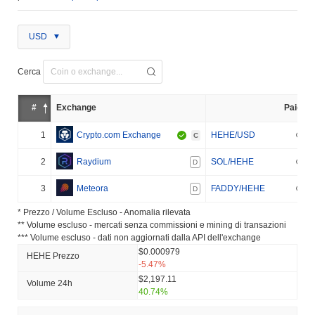
USD
Cerca
#
Exchange
Paio
1
Crypto.com Exchange
HEHE/USD
C
2
Raydium
SOL/HEHE
D
3
Meteora
FADDY/HEHE
D
* Prezzo / Volume Escluso - Anomalia rilevata
** Volume escluso - mercati senza commissioni e mining di transazioni
*** Volume escluso - dati non aggiornati dalla API dell'exchange
$0.000979
HEHE Prezzo
-5.47%
$2,197.11
Volume 24h
40.74%