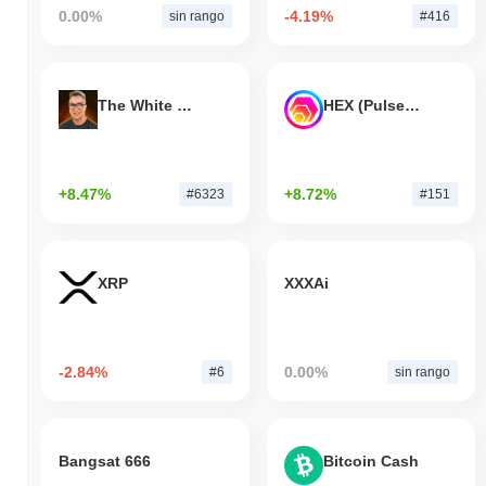
0.00%
-4.19%
sin rango
#416
The White Bull
HEX (Pulsechain)
+8.47%
+8.72%
#6323
#151
XRP
XXXAi
-2.84%
0.00%
#6
sin rango
Bangsat 666
Bitcoin Cash