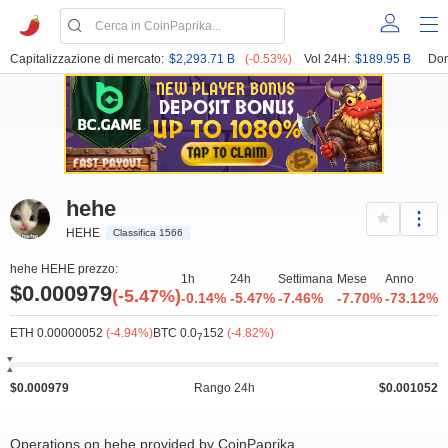
Capitalizzazione di mercato:
$2,293.71 B
(-0.53%)
Vol 24H:
$189.95 B
Dom
hehe
HEHE
Classifica 1566
hehe HEHE prezzo:
1h
24h
Settimana
Mese
Anno
$0.000979
(-5.47%)
-0.14%
-5.47%
-7.46%
-7.70%
-73.12%
ETH 0.00000052
(-4.94%)
BTC 0.0
152
(-4.82%)
7
$0.000979
Rango 24h
$0.001052
Operations on hehe provided by CoinPaprika