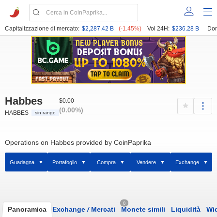
Capitalizzazione di mercato:
$2,287.42 B
(-1.45%)
Vol 24H:
$236.28 B
Dom
Habbes
$0.00
(0.00%)
HABBES
sin rango
Operations on Habbes provided by CoinPaprika
Guadagna
Portafoglio
Compra
Vendere
Exchange
0
Panoramica
Exchange
/
Mercati
Monete simili
Liquidità
Wi