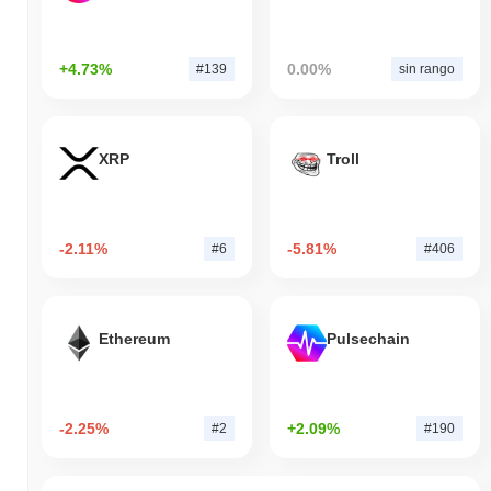
+4.73%
0.00%
#139
sin rango
XRP
Troll
-2.11%
-5.81%
#6
#406
Ethereum
Pulsechain
-2.25%
+2.09%
#2
#190