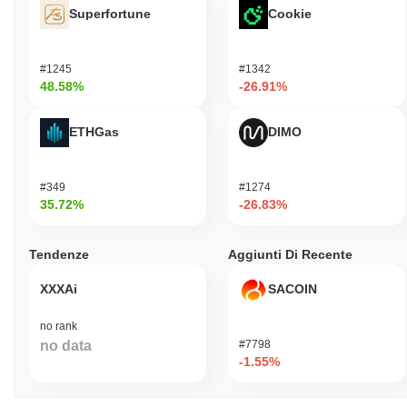
Superfortune
Cookie
#1245
#1342
48.58%
-26.91%
ETHGas
DIMO
#349
#1274
35.72%
-26.83%
Tendenze
Aggiunti Di Recente
XXXAi
SACOIN
no rank
no data
#7798
-1.55%