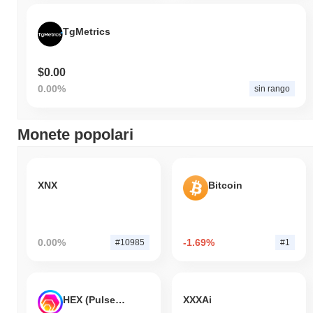
TgMetrics
$0.00
0.00%
sin rango
Monete popolari
XNX
Bitcoin
0.00%
-1.69%
#10985
#1
HEX (Pulsechain)
XXXAi