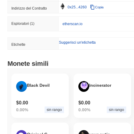
0x25...4260
Copia
Indirizzo del Contratto
Esploratori
(1)
etherscan.io
Suggerisci un'etichetta
Etichette
Monete simili
Black Devil
Incinerator
$0.00
$0.00
0.00%
0.00%
sin rango
sin rango