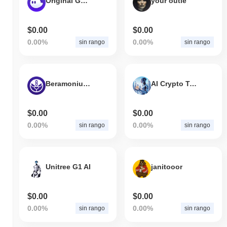
Original Gangsters
your outie
$0.00
$0.00
0.00%
0.00%
sin rango
sin rango
BeramoniumCoin
AI Crypto Token
$0.00
$0.00
0.00%
0.00%
sin rango
sin rango
Unitree G1 AI
janitooor
$0.00
$0.00
0.00%
0.00%
sin rango
sin rango