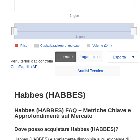
1. gen
1. gen
Price
Capitalizzazione di mercato
Volume (24h)
Linerare
Logaritmico
Esporta
Per ulteriori dati controlla
CoinPaprika API
Analisi Tecnica
Habbes (HABBES)
Habbes (HABBES) FAQ – Metriche Chiave e
Approfondimenti sul Mercato
Dove posso acquistare Habbes (HABBES)?
Habbes (HABBES) è ampiamente disponibile sugli exchange di