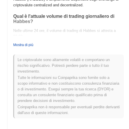
criptovalute centralized and decentralized.
Qual è l'attuale volume di trading giornaliero di
Habbes?
Nelle ultime 24 ore, il volume di trading di Habbes si attesta a
$0.00
.
Mostra di più
Qual è lo storico della fascia di prezzo di Habbes?
Massimo Storico (ATH):
$0.000387
Le criptovalute sono altamente volatili e comportano un
Minimo Storico (ATL):
$0.00
rischio significativo. Potresti perdere parte o tutto il tuo
investimento.
Habbes è attualmente scambiato
~6.61%
al di sotto del suo ATH .
Tutte le informazioni su Coinpaprika sono fornite solo a
scopo informativo e non costituiscono consulenza finanziaria
Come si sta comportando Habbes rispetto al
o di investimento. Esegui sempre la tua ricerca (DYOR) e
mercato crypto più ampio?
consulta un consulente finanziario qualificato prima di
Negli ultimi 7 giorni, Habbes ha guadagnato
0.00%
, superando il
prendere decisioni di investimento.
mercato crypto complessivo che ha registrato un calo del
1.45%
.
Coinpaprika non è responsabile per eventuali perdite derivanti
Ciò indica una forte performance nell'azione del prezzo di
dall'uso di queste informazioni.
HABBES rispetto allo slancio del mercato più ampio.