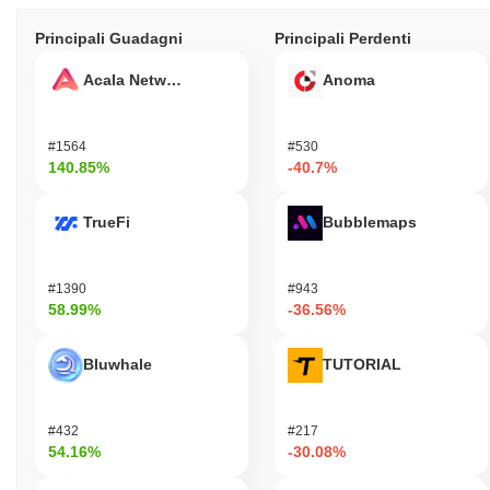
Principali Guadagni
Principali Perdenti
Acala Network
Anoma
#1564
#530
140.85%
-40.7%
TrueFi
Bubblemaps
#1390
#943
58.99%
-36.56%
Bluwhale
TUTORIAL
#432
#217
54.16%
-30.08%