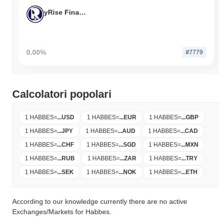
yRise Finance
0.00%
#7779
Calcolatori popolari
1 HABBES
=
...
USD
1 HABBES
=
...
EUR
1 HABBES
=
...
GBP
1 HABBES
=
...
JPY
1 HABBES
=
...
AUD
1 HABBES
=
...
CAD
1 HABBES
=
...
CHF
1 HABBES
=
...
SGD
1 HABBES
=
...
MXN
1 HABBES
=
...
RUB
1 HABBES
=
...
ZAR
1 HABBES
=
...
TRY
1 HABBES
=
...
SEK
1 HABBES
=
...
NOK
1 HABBES
=
...
ETH
According to our knowledge currently there are no active
Exchanges/Markets for Habbes.