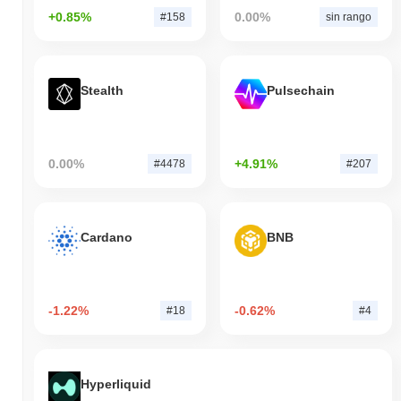
+0.85%
0.00%
#158
sin rango
Stealth
Pulsechain
0.00%
+4.91%
#4478
#207
Cardano
BNB
-1.22%
-0.62%
#18
#4
Hyperliquid