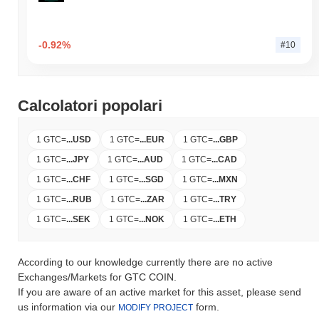
-0.92%
#10
Calcolatori popolari
1 GTC
=
...
USD
1 GTC
=
...
EUR
1 GTC
=
...
GBP
1 GTC
=
...
JPY
1 GTC
=
...
AUD
1 GTC
=
...
CAD
1 GTC
=
...
CHF
1 GTC
=
...
SGD
1 GTC
=
...
MXN
1 GTC
=
...
RUB
1 GTC
=
...
ZAR
1 GTC
=
...
TRY
1 GTC
=
...
SEK
1 GTC
=
...
NOK
1 GTC
=
...
ETH
According to our knowledge currently there are no active
Exchanges/Markets for GTC COIN.
If you are aware of an active market for this asset, please send
us information via our
form.
MODIFY PROJECT