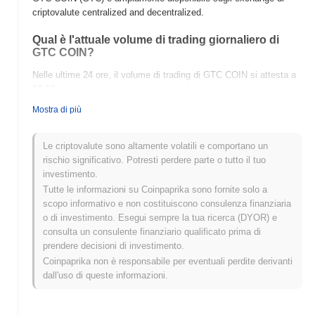
criptovalute centralized and decentralized.
Qual è l'attuale volume di trading giornaliero di
GTC COIN?
Nelle ultime 24 ore, il volume di trading di GTC COIN si attesta a
$0.00
.
Mostra di più
Qual è lo storico della fascia di prezzo di GTC
COIN?
Le criptovalute sono altamente volatili e comportano un
Massimo Storico (ATH):
$1.000971
rischio significativo. Potresti perdere parte o tutto il tuo
Minimo Storico (ATL):
$0.00
investimento.
Tutte le informazioni su Coinpaprika sono fornite solo a
GTC COIN è attualmente scambiato
~80.10%
al di sotto del suo
scopo informativo e non costituiscono consulenza finanziaria
ATH .
o di investimento. Esegui sempre la tua ricerca (DYOR) e
consulta un consulente finanziario qualificato prima di
Come si sta comportando GTC COIN rispetto al
prendere decisioni di investimento.
mercato crypto più ampio?
Coinpaprika non è responsabile per eventuali perdite derivanti
Negli ultimi 7 giorni, GTC COIN ha guadagnato
0.00%
,
dall'uso di queste informazioni.
sottoperformando il mercato crypto complessivo che ha registrato
un guadagno del
0.72%
. Ciò indica un ritardo temporaneo
nell'azione del prezzo di GTC rispetto allo slancio del mercato più