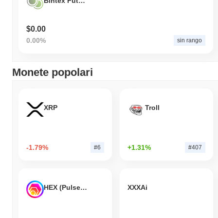
Bintex Futures
$0.00
0.00%
sin rango
Monete popolari
XRP
Troll
-1.79%
+1.31%
#6
#407
HEX (Pulsechain)
XXXAi