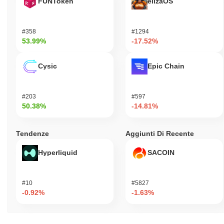
FUNToken
elizaOS
#358
#1294
53.99%
-17.52%
Cysic
Epic Chain
#203
#597
50.38%
-14.81%
Tendenze
Aggiunti Di Recente
Hyperliquid
SACOIN
#10
#5827
-0.92%
-1.63%