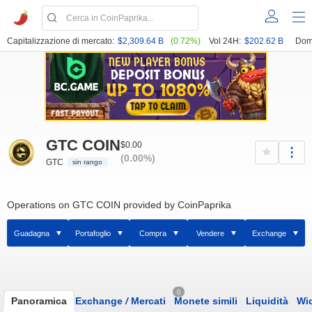
Capitalizzazione di mercato:
$2,309.64 B
(0.72%)
Vol 24H:
$202.62 B
Dom
GTC COIN
$0.00
(0.00%)
GTC
sin rango
Operations on GTC COIN provided by CoinPaprika
Guadagna
Portafoglio
Compra
Vendere
Exchange
0
Panoramica
Exchange
/
Mercati
Monete simili
Liquidità
Wi