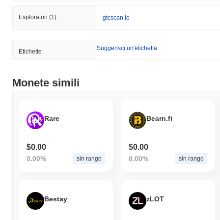
Esploratori
(1)
gtcscan.io
Suggerisci un'etichetta
Etichette
Monete simili
Rare
Bearn.fi
$0.00
$0.00
0.00%
0.00%
sin rango
sin rango
Bestay
zLOT