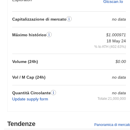
Gtcscan.io
Capitalizzazione di mercato
no data
Máximo histórico
$1.000971
18 May 24
% to ATH (402.63%)
Volume (24h)
$0.00
Vol / M Cap (24h)
no data
Quantità Circolante
no data
Update supply form
Totale:21,000,000
Tendenze
Panoramica di mercat