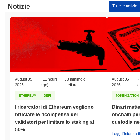
Notizie
Tutte le notizie
August 05
(11 hours
,
3 minimo di
August 05
(
2026
ago)
lettura
2026
a
ETHEREUM
DEFI
TOKENIZATION
I ricercatori di Ethereum vogliono
Dinari mette
bruciare le ricompense dei
onchain per 
validatori per limitare lo staking al
custodia neg
50%
Leggi l'intero art