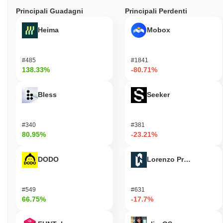
Principali Guadagni
Principali Perdenti
Heima
Mobox
#485
#1841
138.33%
-80.71%
Bless
Seeker
#340
#381
80.95%
-23.21%
DODO
Lorenzo Protocol
#549
#631
66.75%
-17.7%