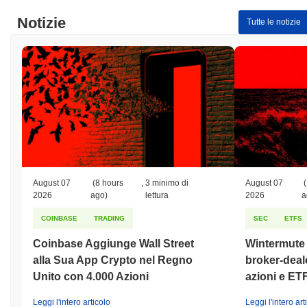
Notizie
Tutte le notizie
August 07
(8 hours
,
3 minimo di
August 07
(
2026
ago)
lettura
2026
a
COINBASE
TRADING
SEC
ETFS
Coinbase Aggiunge Wall Street
Wintermute o
alla Sua App Crypto nel Regno
broker-deale
Unito con 4.000 Azioni
azioni e ET
Leggi l'intero articolo
Leggi l'intero art