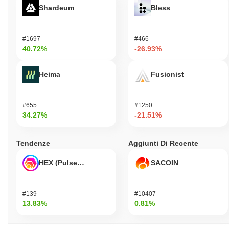
Shardeum
Bless
#1697
#466
40.72%
-26.93%
Heima
Fusionist
#655
#1250
34.27%
-21.51%
Tendenze
Aggiunti Di Recente
HEX (Pulsechain)
SACOIN
#139
#10407
13.83%
0.81%