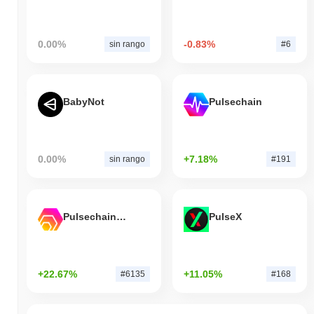
0.00%
-0.83%
sin rango
#6
BabyNot
Pulsechain
0.00%
+7.18%
sin rango
#191
Pulsechain Bridged HEX (Pulsechain)
PulseX
+22.67%
+11.05%
#6135
#168