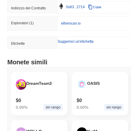
0x83...2714
Copia
Indirizzo del Contratto
Esploratori
(1)
etherscan.io
Suggerisci un'etichetta
Etichette
Monete simili
DreamTeam3
OASIS
$0
$0
0.00%
0.00%
sin rango
sin rango