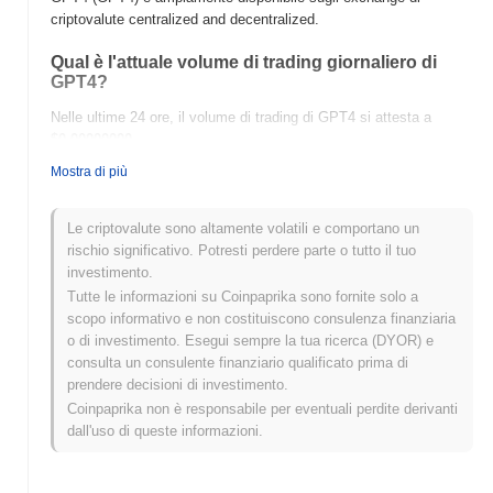
criptovalute centralized and decentralized.
Qual è l'attuale volume di trading giornaliero di
GPT4?
Nelle ultime 24 ore, il volume di trading di GPT4 si attesta a
$0.00000000
.
Mostra di più
Qual è lo storico della fascia di prezzo di GPT4?
Massimo Storico (ATH):
$0.078103
Le criptovalute sono altamente volatili e comportano un
Minimo Storico (ATL):
$0.00000000
rischio significativo. Potresti perdere parte o tutto il tuo
investimento.
GPT4 è attualmente scambiato
~6.81%
al di sotto del suo ATH .
Tutte le informazioni su Coinpaprika sono fornite solo a
scopo informativo e non costituiscono consulenza finanziaria
Come si sta comportando GPT4 rispetto al
o di investimento. Esegui sempre la tua ricerca (DYOR) e
mercato crypto più ampio?
consulta un consulente finanziario qualificato prima di
Negli ultimi 7 giorni, GPT4 ha guadagnato
0.00%
,
prendere decisioni di investimento.
sottoperformando il mercato crypto complessivo che ha registrato
Coinpaprika non è responsabile per eventuali perdite derivanti
un guadagno del
0.51%
. Ciò indica un ritardo temporaneo
dall'uso di queste informazioni.
nell'azione del prezzo di GPT4 rispetto allo slancio del mercato
più ampio.