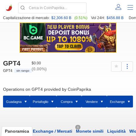
Capitalizzazione di mercato:
$2,306.60 B
(0.51%)
Vol 24H:
$456.88 B
Dom
GPT4
$0.00
(0.00%)
GPT4
sin rango
Operations on GPT4 provided by CoinPaprika
Guadagna
Portafoglio
Compra
Vendere
Exchange
0
Panoramica
Exchange
/
Mercati
Monete simili
Liquidità
Wi