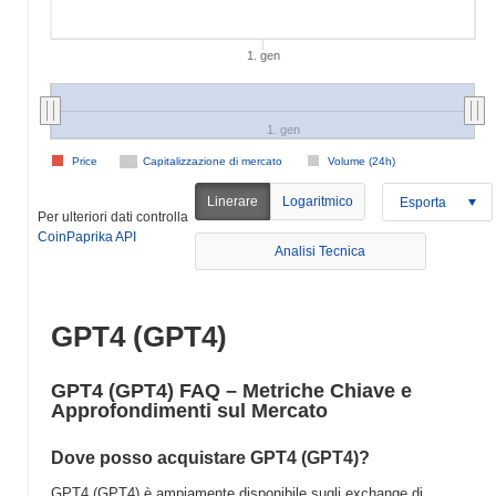
1. gen
1. gen
Price
Capitalizzazione di mercato
Volume (24h)
Linerare
Logaritmico
Esporta
Per ulteriori dati controlla
CoinPaprika API
Analisi Tecnica
GPT4 (GPT4)
GPT4 (GPT4) FAQ – Metriche Chiave e
Approfondimenti sul Mercato
Dove posso acquistare GPT4 (GPT4)?
GPT4 (GPT4) è ampiamente disponibile sugli exchange di