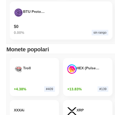
BTU Protocol
$0
0.00%
sin rango
Monete popolari
Troll
HEX (Pulsechain)
+4.38%
+13.83%
#409
#139
XXXAi
XRP