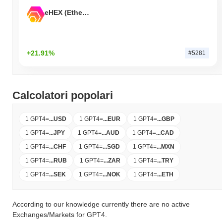
eHEX (Ethereum)
+21.91%
#5281
Calcolatori popolari
1 GPT4
=
...
USD
1 GPT4
=
...
EUR
1 GPT4
=
...
GBP
1 GPT4
=
...
JPY
1 GPT4
=
...
AUD
1 GPT4
=
...
CAD
1 GPT4
=
...
CHF
1 GPT4
=
...
SGD
1 GPT4
=
...
MXN
1 GPT4
=
...
RUB
1 GPT4
=
...
ZAR
1 GPT4
=
...
TRY
1 GPT4
=
...
SEK
1 GPT4
=
...
NOK
1 GPT4
=
...
ETH
According to our knowledge currently there are no active
Exchanges/Markets for GPT4.