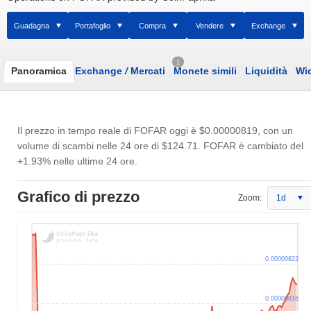
Guadagna
Portafoglio
Compra
Vendere
Exchange
1
Panoramica
Exchange
/
Mercati
Monete simili
Liquidità
Wi
Il prezzo in tempo reale di FOFAR oggi è
$0.00000819
, con un
volume di scambi nelle 24 ore di
$124.71
. FOFAR è cambiato del
+1.93% nelle ultime 24 ore.
Grafico di prezzo
Zoom:
1d
0.00000822
0.00000816