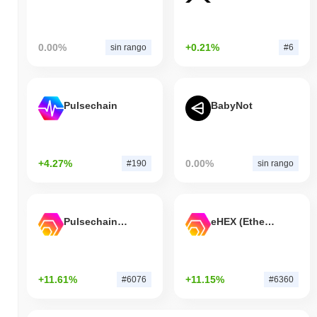
0.00%
+0.21%
sin rango
#6
Pulsechain
BabyNot
+4.27%
0.00%
#190
sin rango
Pulsechain Bridged HEX (Pulsechain)
eHEX (Ethereum)
+11.61%
+11.15%
#6076
#6360