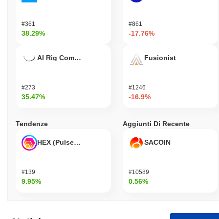
#361
#861
38.29%
-17.76%
AI Rig Complex
Fusionist
#273
#1246
35.47%
-16.9%
Tendenze
Aggiunti Di Recente
HEX (Pulsechain)
SACOIN
#139
#10589
9.95%
0.56%