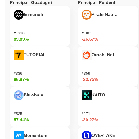
Principali Guadagni
Principali Perdenti
Immunefi
Pirate Nation Token
#1320
#1803
89.89%
-26.67%
TUTORIAL
Orochi Network
#336
#359
66.87%
-23.75%
Bluwhale
KAITO
#525
#171
57.44%
-20.27%
Momentum
OVERTAKE