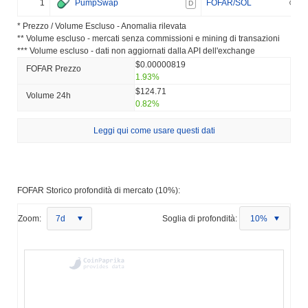
1
PumpSwap
FOFAR/SOL
D
* Prezzo / Volume Escluso - Anomalia rilevata
** Volume escluso - mercati senza commissioni e mining di transazioni
*** Volume escluso - dati non aggiornati dalla API dell'exchange
$0.00000819
FOFAR Prezzo
1.93%
$124.71
Volume 24h
0.82%
Leggi qui come usare questi dati
FOFAR Storico profondità di mercato (10%):
Zoom:
7d
Soglia di profondità:
10%