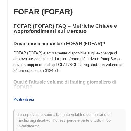
FOFAR (FOFAR)
FOFAR (FOFAR) FAQ – Metriche Chiave e
Approfondimenti sul Mercato
Dove posso acquistare FOFAR (FOFAR)?
FOFAR (FOFAR) è ampiamente disponibile sugli exchange di
criptovalute centralized. La piattaforma più attiva è PumpSwap,
dove la coppia di trading FOFAR/SOL ha registrato un volume di
24 ore superiore a
$124.71
.
Qual è l'attuale volume di trading giornaliero di
FOFAR?
Nelle ultime 24 ore, il volume di trading di FOFAR si attesta a
Mostra di più
$124.71
, mostrando un aumento del
0.82%
rispetto al giorno
precedente. Ciò suggerisce un aumento a breve termine
dell'attività di trading.
Le criptovalute sono altamente volatili e comportano un
rischio significativo. Potresti perdere parte o tutto il tuo
Qual è lo storico della fascia di prezzo di FOFAR?
investimento.