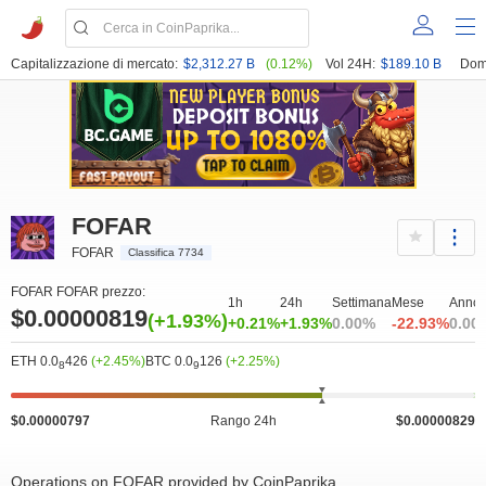
Capitalizzazione di mercato:
$2,312.27 B
(0.12%)
Vol 24H:
$189.10 B
Dom
FOFAR
FOFAR
Classifica 7734
FOFAR FOFAR prezzo:
1h
24h
Settimana
Mese
Anno
$0.00000819
(+1.93%)
+0.21%
+1.93%
0.00%
-22.93%
0.00
ETH 0.0
426
(+2.45%)
BTC 0.0
126
(+2.25%)
8
9
$0.00000797
Rango 24h
$0.00000829
Operations on FOFAR provided by CoinPaprika