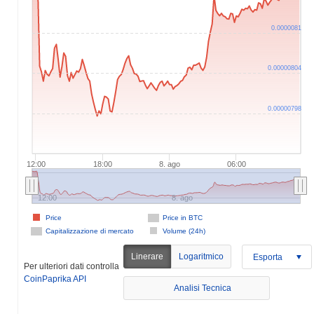
0.0000081
0.00000804
0.00000798
12:00
18:00
8. ago
06:00
12:00
8. ago
Price
Price in BTC
Capitalizzazione di mercato
Volume (24h)
Linerare
Logaritmico
Esporta
Per ulteriori dati controlla
CoinPaprika API
Analisi Tecnica