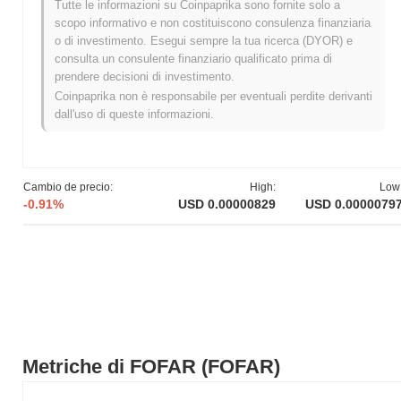
Tutte le informazioni su Coinpaprika sono fornite solo a
Massimo Storico (ATH):
$0.00002351
scopo informativo e non costituiscono consulenza finanziaria
Minimo Storico (ATL):
NaN
o di investimento. Esegui sempre la tua ricerca (DYOR) e
consulta un consulente finanziario qualificato prima di
FOFAR è attualmente scambiato
~65.18%
al di sotto del suo ATH
prendere decisioni di investimento.
.
Coinpaprika non è responsabile per eventuali perdite derivanti
dall'uso di queste informazioni.
Come si sta comportando FOFAR rispetto al
mercato crypto più ampio?
Negli ultimi 7 giorni, FOFAR ha guadagnato
0.00%
,
sottoperformando il mercato crypto complessivo che ha registrato
Cambio de precio:
High:
Low
un guadagno del
0.12%
. Ciò indica un ritardo temporaneo
-0.91%
USD 0.00000829
USD 0.0000079
nell'azione del prezzo di FOFAR rispetto allo slancio del mercato
più ampio.
Metriche di FOFAR (FOFAR)