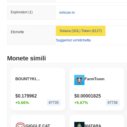
Esploratori
(1)
solscan.io
Solana (SOL) Token (8127)
Etichette
Suggerisci un'etichetta
Monete simili
BOUNTYKINDS YU
FarmTown
$0.179962
$0.00001825
+0.66%
+5.67%
#7735
#7736
GIGGLE CAT
MATARA