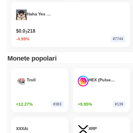
Haha Yes Hedgehog
$0.0
218
7
-4.99%
#7744
Monete popolari
Troll
HEX (Pulsechain)
+12.27%
+9.95%
#383
#139
XXXAi
XRP