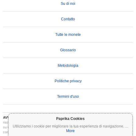
Su di noi
Contatto
Tutte le monete
Glossario
Metodologia
Politiche privacy
Termini d'uso
AVVERTENZA IMPORTANTE:
Le criptovalute sono altamente volatili e comportano
Paprika Cookies
rischi significativi. Potresti perdere parte o tutto il tuo investimento. Tutte le informazioni
Utilizziamo i cookie per migliorare la tua esperienza di navigazione.
...
su Coinpaprika sono fornite esclusivamente a scopo informativo e non costituiscono
More
consulenza finanziaria o di investimento. Conduci sempre le tue ricerche (DYOR) e