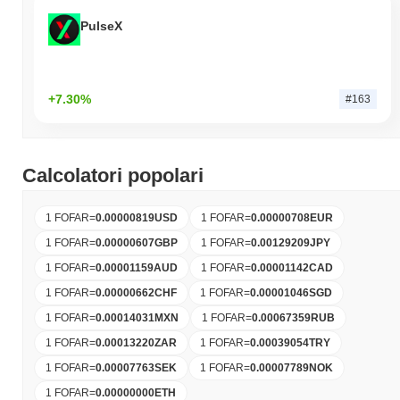
PulseX
+7.30%
#163
Calcolatori popolari
1 FOFAR
=
0.00000819
USD
1 FOFAR
=
0.00000708
EUR
1 FOFAR
=
0.00000607
GBP
1 FOFAR
=
0.00129209
JPY
1 FOFAR
=
0.00001159
AUD
1 FOFAR
=
0.00001142
CAD
1 FOFAR
=
0.00000662
CHF
1 FOFAR
=
0.00001046
SGD
1 FOFAR
=
0.00014031
MXN
1 FOFAR
=
0.00067359
RUB
1 FOFAR
=
0.00013220
ZAR
1 FOFAR
=
0.00039054
TRY
1 FOFAR
=
0.00007763
SEK
1 FOFAR
=
0.00007789
NOK
1 FOFAR
=
0.00000000
ETH