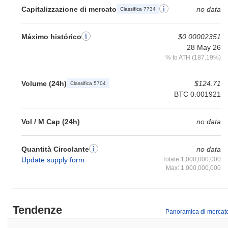
Capitalizzazione di mercato
no data
Classifica 7734
Máximo histórico
$0.00002351
28 May 26
% to ATH (187.19%)
Volume (24h)
$124.71
Classifica 5704
BTC 0.001921
Vol / M Cap (24h)
no data
Quantità Circolante
no data
Update supply form
Totale:1,000,000,000
Max: 1,000,000,000
Tendenze
Panoramica di mercat