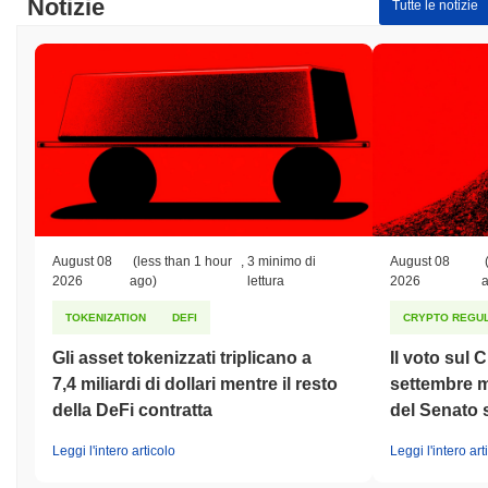
Notizie
Tutte le notizie
August 08
(less than 1 hour
,
3 minimo di
August 08
2026
ago)
lettura
2026
TOKENIZATION
DEFI
CRYPTO REGUL
Gli asset tokenizzati triplicano a
Il voto sul 
7,4 miliardi di dollari mentre il resto
settembre m
della DeFi contratta
del Senato
Leggi l'intero articolo
Leggi l'intero art