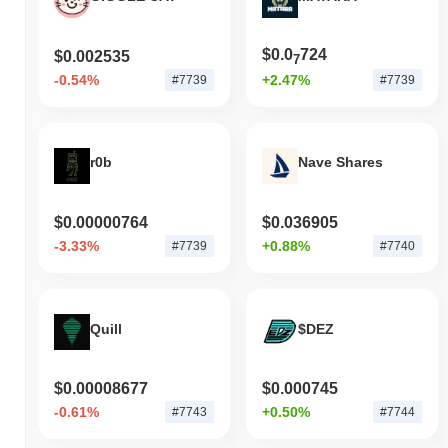
$0.0
724
$0.002535
7
-0.54%
+2.47%
#7739
#7739
r0b
Nave Shares
$0.00000764
$0.036905
-3.33%
+0.88%
#7739
#7740
Quill
$DEZ
$0.00008677
$0.000745
-0.61%
+0.50%
#7743
#7744