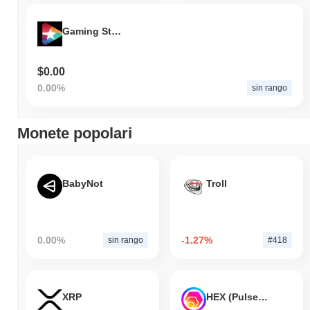
Come si sta comportando FeelingMeta rispetto al
mercato crypto più ampio?
Gaming Stars
Negli ultimi 7 giorni, FeelingMeta ha guadagnato
0.00%
,
superando il mercato crypto complessivo che ha registrato un
calo del
0.45%
. Ciò indica una forte performance nell'azione del
$0.00
prezzo di FM rispetto allo slancio del mercato più ampio.
0.00%
sin rango
Monete popolari
BabyNot
Troll
0.00%
-1.27%
sin rango
#418
XRP
HEX (Pulsechain)