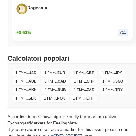
Dogecoin
+0.63%
#11
Calcolatori popolari
1 FM
=
...
USD
1 FM
=
...
EUR
1 FM
=
...
GBP
1 FM
=
...
JPY
1 FM
=
...
AUD
1 FM
=
...
CAD
1 FM
=
...
CHF
1 FM
=
...
SGD
1 FM
=
...
MXN
1 FM
=
...
RUB
1 FM
=
...
ZAR
1 FM
=
...
TRY
1 FM
=
...
SEK
1 FM
=
...
NOK
1 FM
=
...
ETH
According to our knowledge currently there are no active
Exchanges/Markets for FeelingMeta.
If you are aware of an active market for this asset, please send
us information via our
form.
MODIFY PROJECT