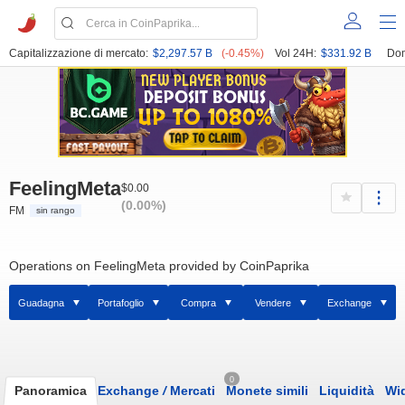
Capitalizzazione di mercato:
$2,297.57 B
(-0.45%)
Vol 24H:
$331.92 B
Dom
FeelingMeta
$0.00
(0.00%)
FM
sin rango
Operations on FeelingMeta provided by CoinPaprika
Guadagna
Portafoglio
Compra
Vendere
Exchange
0
Panoramica
Exchange
/
Mercati
Monete simili
Liquidità
Wi