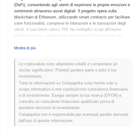
(DeFi), consentendo agli utenti di esprimere le proprie emozioni e
sentimenti attraverso asset digitali. Il progetto opera sulla
blockchain di Ethereum, utilizzando smart contracts per facilitare
varie funzionalità, comprese le interazioni e le transazioni degli
utenti. Il suo token nativo, FM, ha molteplici scopi all'interno
dell'ecosistema, comprese le commissioni di transazione, lo
staking e la governance, consentendo agli utenti di partecipare ai
processi decisionali relativi allo sviluppo della piattaforma.
Mostra di più
FeelingMeta si distingue per il suo approccio unico nel fondere
esperienze sociali con incentivi finanziari, posizionandosi come
Le criptovalute sono altamente volatili e comportano un
un attore significativo nel panorama in evoluzione della finanza
rischio significativo. Potresti perdere parte o tutto il tuo
sociale. Concentrandosi sulla connessione emotiva e
investimento.
sull'engagement della comunità, FeelingMeta mira a ridefinire il
Tutte le informazioni su Coinpaprika sono fornite solo a
modo in cui gli utenti interagiscono sia con i contenuti digitali che
scopo informativo e non costituiscono consulenza finanziaria
con le opportunità finanziarie.
o di investimento. Esegui sempre la tua ricerca (DYOR) e
Quando e come è iniziato FeelingMeta?
consulta un consulente finanziario qualificato prima di
prendere decisioni di investimento.
FeelingMeta è nato a marzo 2022 quando il team fondatore ha
Coinpaprika non è responsabile per eventuali perdite derivanti
pubblicato il proprio whitepaper, delineando la visione e il
dall'uso di queste informazioni.
framework tecnico del progetto. Il progetto ha lanciato il suo
testnet a giugno 2022, consentendo a sviluppatori e primi
adottanti di esplorare le sue funzionalità e fornire feedback. Dopo