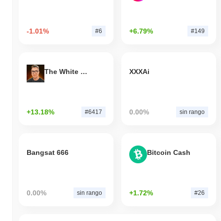
-1.01%
+6.79%
#6
#149
The White Bull
XXXAi
+13.18%
0.00%
#6417
sin rango
Bangsat 666
Bitcoin Cash
0.00%
+1.72%
sin rango
#26