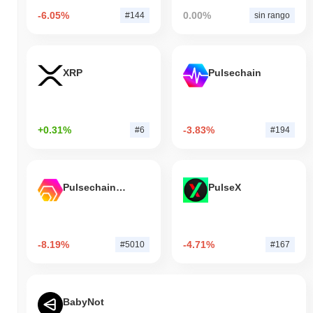
-6.05%
0.00%
#144
sin rango
XRP
Pulsechain
+0.31%
-3.83%
#6
#194
Pulsechain Bridged HEX (Pulsechain)
PulseX
-8.19%
-4.71%
#5010
#167
BabyNot