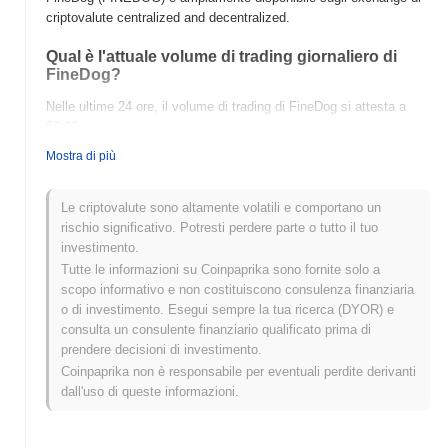
criptovalute centralized and decentralized.
Qual è l'attuale volume di trading giornaliero di
FineDog?
Nelle ultime 24 ore, il volume di trading di FineDog si attesta a
$0.00
.
Mostra di più
Qual è lo storico della fascia di prezzo di FineDog?
Massimo Storico (ATH):
$0.00000164
Le criptovalute sono altamente volatili e comportano un
Minimo Storico (ATL):
$0.00
rischio significativo. Potresti perdere parte o tutto il tuo
investimento.
FineDog è attualmente scambiato
~99.56%
al di sotto del suo
Tutte le informazioni su Coinpaprika sono fornite solo a
ATH .
scopo informativo e non costituiscono consulenza finanziaria
o di investimento. Esegui sempre la tua ricerca (DYOR) e
Come si sta comportando FineDog rispetto al
consulta un consulente finanziario qualificato prima di
mercato crypto più ampio?
prendere decisioni di investimento.
Negli ultimi 7 giorni, FineDog ha guadagnato
0.00%
,
Coinpaprika non è responsabile per eventuali perdite derivanti
sottoperformando il mercato crypto complessivo che ha registrato
dall'uso di queste informazioni.
un guadagno del
0.00%
. Ciò indica un ritardo temporaneo
nell'azione del prezzo di FINEDOG rispetto allo slancio del
mercato più ampio.