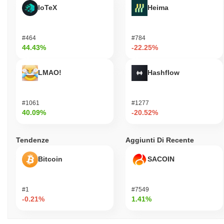
IoTeX
Heima
#464
#784
44.43%
-22.25%
LMAO!
Hashflow
#1061
#1277
40.09%
-20.52%
Tendenze
Aggiunti Di Recente
Bitcoin
SACOIN
#1
#7549
-0.21%
1.41%