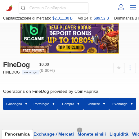
Capitalizzazione di mercato:
$2,311.30 B
Vol 24H:
$89.52 B
Dominanza BT
FineDog
$0.00
(0.00%)
FINEDOG
sin rango
Operations on FineDog provided by CoinPaprika
Guadagna
Portafoglio
Compra
Vendere
Exchange
0
Panoramica
Exchange
/
Mercati
Monete simili
Liquidità
Wi