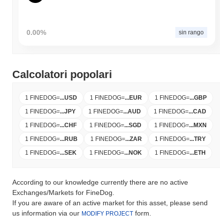
0.00%
sin rango
Calcolatori popolari
1 FINEDOG
=
...
USD
1 FINEDOG
=
...
EUR
1 FINEDOG
=
...
GBP
1 FINEDOG
=
...
JPY
1 FINEDOG
=
...
AUD
1 FINEDOG
=
...
CAD
1 FINEDOG
=
...
CHF
1 FINEDOG
=
...
SGD
1 FINEDOG
=
...
MXN
1 FINEDOG
=
...
RUB
1 FINEDOG
=
...
ZAR
1 FINEDOG
=
...
TRY
1 FINEDOG
=
...
SEK
1 FINEDOG
=
...
NOK
1 FINEDOG
=
...
ETH
According to our knowledge currently there are no active
Exchanges/Markets for FineDog.
If you are aware of an active market for this asset, please send
us information via our
form.
MODIFY PROJECT