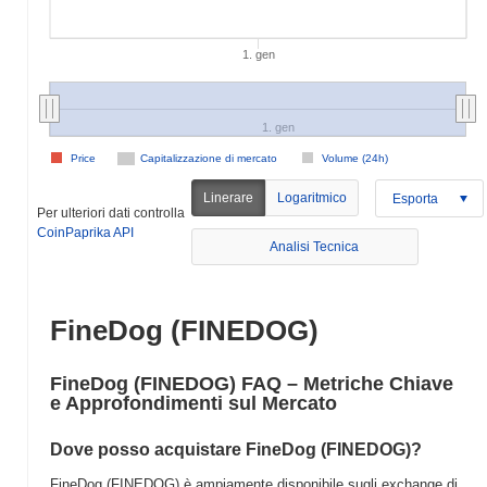
1. gen
1. gen
Price
Capitalizzazione di mercato
Volume (24h)
Linerare
Logaritmico
Esporta
Per ulteriori dati controlla
CoinPaprika API
Analisi Tecnica
FineDog (FINEDOG)
FineDog (FINEDOG) FAQ – Metriche Chiave
e Approfondimenti sul Mercato
Dove posso acquistare FineDog (FINEDOG)?
FineDog (FINEDOG) è ampiamente disponibile sugli exchange di