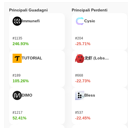
Principali Guadagni
Principali Perdenti
Immunefi
Cysic
#1135
#204
246.93%
-25.71%
TUTORIAL
龙虾 (Lobster)
#189
#668
105.26%
-22.73%
DIMO
Bless
#1217
#537
52.41%
-22.45%