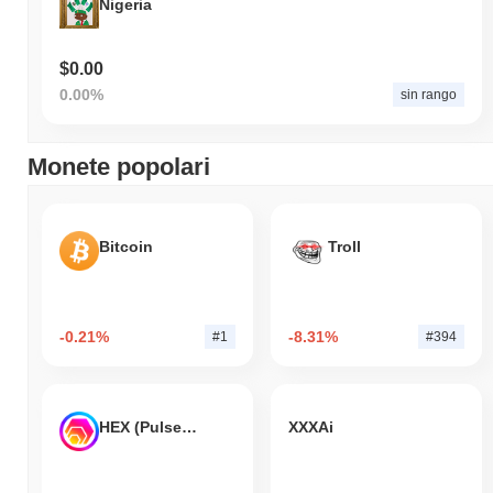
Nigeria
$0.00
0.00%
sin rango
Monete popolari
Bitcoin
Troll
-0.21%
-8.31%
#1
#394
HEX (Pulsechain)
XXXAi