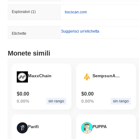
Esploratori
(1)
bscscan.com
Suggerisci un'etichetta
Etichette
Monete simili
MaxxChain
SempsunAi2.0
$0.00
$0.00
0.00%
0.00%
sin rango
sin rango
Parifi
PUPPA