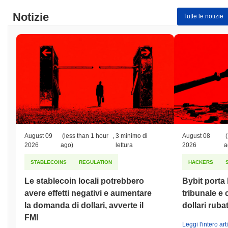
Notizie
Tutte le notizie
August 09
(less than 1 hour
,
3 minimo di
August 08
(
2026
ago)
lettura
2026
a
STABLECOINS
REGULATION
HACKERS
Le stablecoin locali potrebbero
Bybit porta 
avere effetti negativi e aumentare
tribunale e 
la domanda di dollari, avverte il
dollari ruba
FMI
Leggi l'intero art