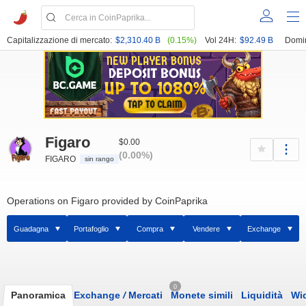
Capitalizzazione di mercato:
$2,310.40 B
(0.15%)
Vol 24H:
$92.49 B
Domi
Figaro
$0.00
(0.00%)
FIGARO
sin rango
Operations on Figaro provided by CoinPaprika
Guadagna
Portafoglio
Compra
Vendere
Exchange
0
Panoramica
Exchange
/
Mercati
Monete simili
Liquidità
Wi