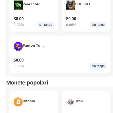
Pear Protocol
SOL CAT
$0.00
$0.00
0.00%
0.00%
sin rango
sin rango
Fanton Token
$0.00
0.00%
sin rango
Monete popolari
Bitcoin
Troll