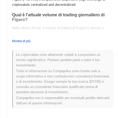
criptovalute centralized and decentralized.
Qual è l'attuale volume di trading giornaliero di
Figaro?
Nelle ultime 24 ore, il volume di trading di Figaro si attesta a
$0.00
.
Mostra di più
Qual è lo storico della fascia di prezzo di Figaro?
Massimo Storico (ATH):
$0.00
Le criptovalute sono altamente volatili e comportano un
Minimo Storico (ATL):
$0.00
rischio significativo. Potresti perdere parte o tutto il tuo
investimento.
Figaro è attualmente scambiato
~0.00%
al di sotto del suo ATH .
Tutte le informazioni su Coinpaprika sono fornite solo a
scopo informativo e non costituiscono consulenza finanziaria
Come si sta comportando Figaro rispetto al
o di investimento. Esegui sempre la tua ricerca (DYOR) e
mercato crypto più ampio?
consulta un consulente finanziario qualificato prima di
Negli ultimi 7 giorni, Figaro ha guadagnato
0.00%
,
prendere decisioni di investimento.
sottoperformando il mercato crypto complessivo che ha registrato
Coinpaprika non è responsabile per eventuali perdite derivanti
un guadagno del
0.15%
. Ciò indica un ritardo temporaneo
dall'uso di queste informazioni.
nell'azione del prezzo di FIGARO rispetto allo slancio del mercato
più ampio.