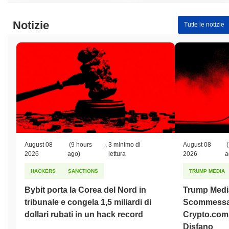
Notizie
Tutte le notizie
August 08
(9 hours
,
3 minimo di
August 08
(
2026
ago)
lettura
2026
a
HACKERS
SANCTIONS
TRUMP MEDIA
Bybit porta la Corea del Nord in
Trump Medi
tribunale e congela 1,5 miliardi di
Scommessa 
dollari rubati in un hack record
Crypto.com 
Disfano