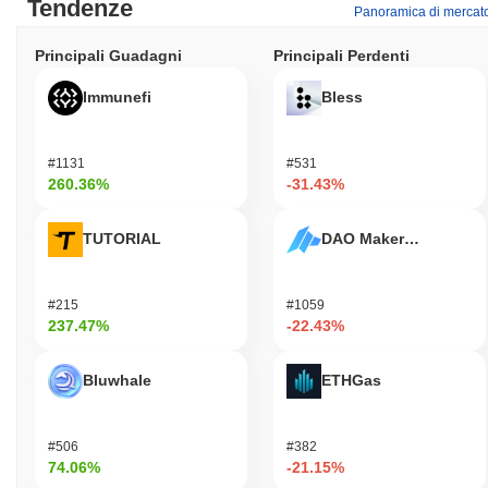
Tendenze
Panoramica di mercat
Principali Guadagni
Principali Perdenti
Immunefi
Bless
#1131
#531
260.36%
-31.43%
TUTORIAL
DAO Maker Token
#215
#1059
237.47%
-22.43%
Bluwhale
ETHGas
#506
#382
74.06%
-21.15%