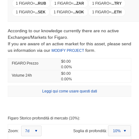
1 FIGARO
=
...
RUB
1 FIGARO
=
...
ZAR
1 FIGARO
=
...
TRY
1 FIGARO
=
...
SEK
1 FIGARO
=
...
NOK
1 FIGARO
=
...
ETH
According to our knowledge currently there are no active
Exchanges/Markets for Figaro.
If you are aware of an active market for this asset, please send
us information via our
form.
MODIFY PROJECT
$0.00
FIGARO Prezzo
0.00%
$0.00
Volume 24h
0.00%
Leggi qui come usare questi dati
Figaro Storico profondità di mercato (10%):
Zoom:
7d
Soglia di profondità:
10%