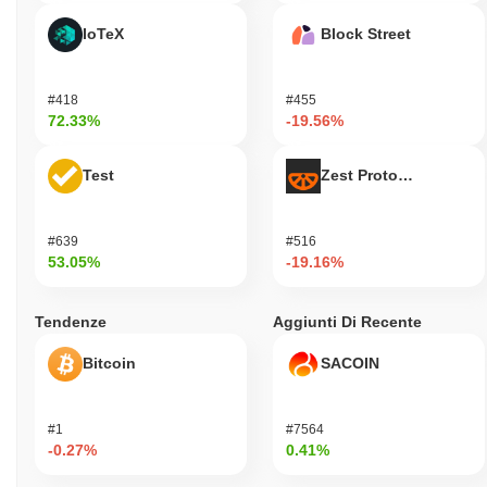
IoTeX
Block Street
#418
#455
72.33%
-19.56%
Test
Zest Protocol
#639
#516
53.05%
-19.16%
Tendenze
Aggiunti Di Recente
Bitcoin
SACOIN
#1
#7564
-0.27%
0.41%