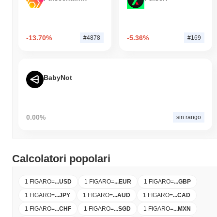
-13.70%
-5.36%
#4878
#169
BabyNot
0.00%
sin rango
Calcolatori popolari
1 FIGARO
=
...
USD
1 FIGARO
=
...
EUR
1 FIGARO
=
...
GBP
1 FIGARO
=
...
JPY
1 FIGARO
=
...
AUD
1 FIGARO
=
...
CAD
1 FIGARO
=
...
CHF
1 FIGARO
=
...
SGD
1 FIGARO
=
...
MXN