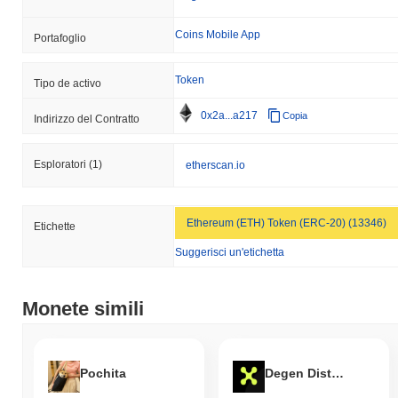
Coins Mobile App
Portafoglio
Token
Tipo de activo
0x2a...a217
Copia
Indirizzo del Contratto
Esploratori
(1)
etherscan.io
Ethereum (ETH) Token (ERC-20) (13346)
Etichette
Suggerisci un'etichetta
Monete simili
Pochita
Degen Distillery