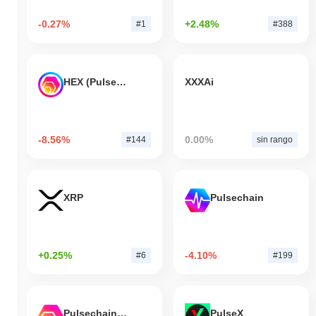
-0.27%
+2.48%
#1
#388
HEX (Pulsechain)
XXXAi
-8.56%
0.00%
#144
sin rango
XRP
Pulsechain
+0.25%
-4.10%
#6
#199
Pulsechain Bridged HEX (Pulsechain)
PulseX