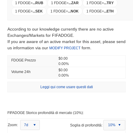
1 FDOGE
=
...
RUB
1 FDOGE
=
...
ZAR
1 FDOGE
=
...
TRY
1 FDOGE
=
...
SEK
1 FDOGE
=
...
NOK
1 FDOGE
=
...
ETH
According to our knowledge currently there are no active
Exchanges/Markets for FIFADOGE.
If you are aware of an active market for this asset, please send
us information via our
form.
MODIFY PROJECT
$0.00
FDOGE Prezzo
0.00%
$0.00
Volume 24h
0.00%
Leggi qui come usare questi dati
FIFADOGE Storico profondità di mercato (10%):
Zoom:
7d
Soglia di profondità:
10%