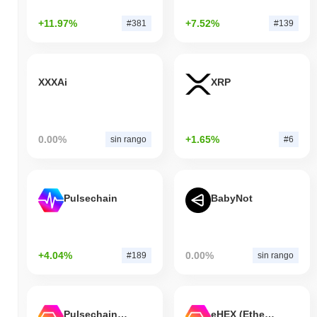
+11.97%
+7.52%
#381
#139
XXXAi
XRP
0.00%
+1.65%
sin rango
#6
Pulsechain
BabyNot
+4.04%
0.00%
#189
sin rango
Pulsechain Bridged HEX (Pulsechain)
eHEX (Ethereum)