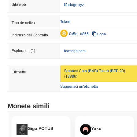
Sito web
fifadoge.xyz
Token
Tipo de activo
0x5e...a855
Copia
Indirizzo del Contratto
Esploratori
(1)
bscscan.com
Binance Coin (BNB) Token (BEP-20)
Etichette
(13886)
Suggerisci un'etichetta
Monete simili
Giga POTUS
Yoko