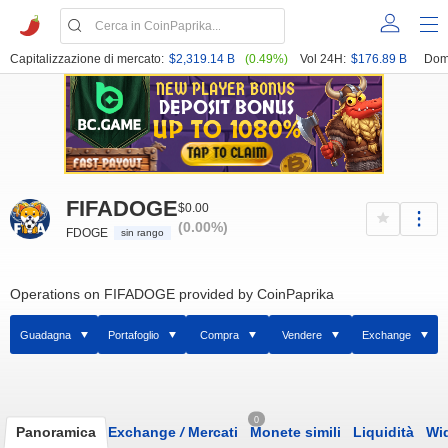
Capitalizzazione di mercato:
$2,319.14 B
(0.49%)
Vol 24H:
$176.89 B
Dom
FIFADOGE
$0.00
(0.00%)
FDOGE
sin rango
Operations on FIFADOGE provided by CoinPaprika
Guadagna
Portafoglio
Compra
Vendere
Exchange
0
Panoramica
Exchange
/
Mercati
Monete simili
Liquidità
Wi