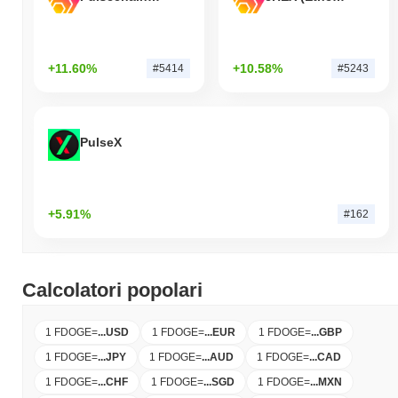
+11.60%
+10.58%
#5414
#5243
PulseX
+5.91%
#162
Calcolatori popolari
1 FDOGE
=
...
USD
1 FDOGE
=
...
EUR
1 FDOGE
=
...
GBP
1 FDOGE
=
...
JPY
1 FDOGE
=
...
AUD
1 FDOGE
=
...
CAD
1 FDOGE
=
...
CHF
1 FDOGE
=
...
SGD
1 FDOGE
=
...
MXN