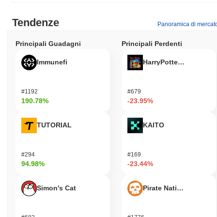
Tendenze
Panoramica di mercat
Principali Guadagni
Principali Perdenti
Immunefi
HarryPotterObamaSoni
#1192
#679
190.78%
-23.95%
TUTORIAL
KAITO
#294
#169
94.98%
-23.44%
Simon's Cat
Pirate Nation Token