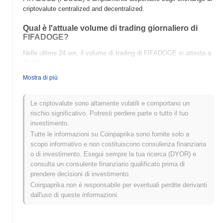
criptovalute centralized and decentralized.
Qual è l'attuale volume di trading giornaliero di
FIFADOGE?
Nelle ultime 24 ore, il volume di trading di FIFADOGE si attesta a
$0.00
.
Mostra di più
Qual è lo storico della fascia di prezzo di
FIFADOGE?
Le criptovalute sono altamente volatili e comportano un
Massimo Storico (ATH):
$0.0
491
9
rischio significativo. Potresti perdere parte o tutto il tuo
Minimo Storico (ATL):
$0.00
investimento.
Tutte le informazioni su Coinpaprika sono fornite solo a
FIFADOGE è attualmente scambiato
~1.03%
al di sotto del suo
scopo informativo e non costituiscono consulenza finanziaria
ATH .
o di investimento. Esegui sempre la tua ricerca (DYOR) e
consulta un consulente finanziario qualificato prima di
Come si sta comportando FIFADOGE rispetto al
prendere decisioni di investimento.
mercato crypto più ampio?
Coinpaprika non è responsabile per eventuali perdite derivanti
Negli ultimi 7 giorni, FIFADOGE ha guadagnato
0.00%
,
dall'uso di queste informazioni.
sottoperformando il mercato crypto complessivo che ha registrato
un guadagno del
0.49%
. Ciò indica un ritardo temporaneo
nell'azione del prezzo di FDOGE rispetto allo slancio del mercato