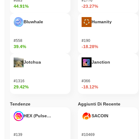
#683
#1776
44.91%
-23.27%
Bluwhale
Humanity
#558
#190
39.4%
-18.28%
Jotchua
Janction
#1316
#366
29.42%
-18.12%
Tendenze
Aggiunti Di Recente
HEX (Pulsechain)
SACOIN
#139
#10469