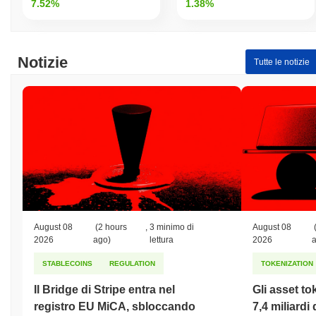
7.52%
1.38%
Notizie
Tutte le notizie
August 08
(2 hours
,
3 minimo di
August 08
2026
ago)
lettura
2026
STABLECOINS
REGULATION
TOKENIZATION
Il Bridge di Stripe entra nel
Gli asset to
registro EU MiCA, sbloccando
7,4 miliardi 