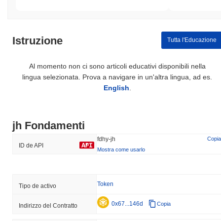
Istruzione
Tutta l'Educazione
Al momento non ci sono articoli educativi disponibili nella
lingua selezionata. Prova a navigare in un'altra lingua, ad es.
English
.
jh Fondamenti
fdhy-jh
Copia
ID de API
Mostra come usarlo
Token
Tipo de activo
0x67...146d
Copia
Indirizzo del Contratto