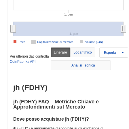
1. gen
1. gen
Price
Capitalizzazione di mercato
Volume (24h)
Linerare
Logaritmico
Esporta
Per ulteriori dati controlla
CoinPaprika API
Analisi Tecnica
jh (FDHY)
jh (FDHY) FAQ – Metriche Chiave e
Approfondimenti sul Mercato
Dove posso acquistare jh (FDHY)?
jh (FDHY) è ampiamente disponibile sugli exchange di