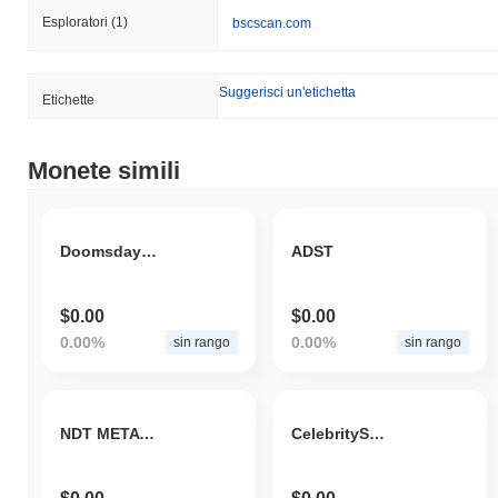
Esploratori
(1)
bscscan.com
Suggerisci un'etichetta
Etichette
Monete simili
Doomsday Guardian Token
ADST
$0.00
$0.00
0.00%
0.00%
sin rango
sin rango
NDT METAVERSE
CelebritySwap Token