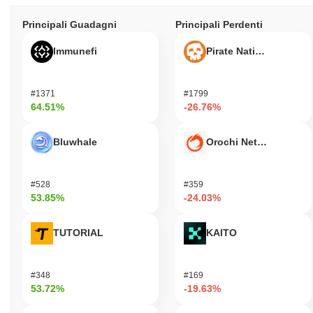
Principali Guadagni
Principali Perdenti
Immunefi
Pirate Nation Token
#1371
#1799
64.51%
-26.76%
Bluwhale
Orochi Network
#528
#359
53.85%
-24.03%
TUTORIAL
KAITO
#348
#169
53.72%
-19.63%