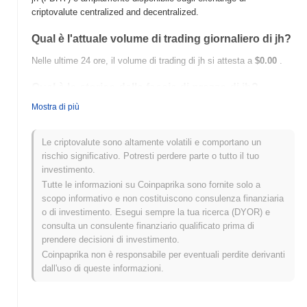
criptovalute centralized and decentralized.
Qual è l'attuale volume di trading giornaliero di jh?
Nelle ultime 24 ore, il volume di trading di jh si attesta a
$0.00
.
Qual è lo storico della fascia di prezzo di jh?
Mostra di più
Massimo Storico (ATH):
$0.00004401
Minimo Storico (ATL):
$0.00
Le criptovalute sono altamente volatili e comportano un
jh è attualmente scambiato
~3.04%
al di sotto del suo ATH .
rischio significativo. Potresti perdere parte o tutto il tuo
investimento.
Come si sta comportando jh rispetto al mercato
Tutte le informazioni su Coinpaprika sono fornite solo a
crypto più ampio?
scopo informativo e non costituiscono consulenza finanziaria
Negli ultimi 7 giorni, jh ha guadagnato
0.00%
, sottoperformando il
o di investimento. Esegui sempre la tua ricerca (DYOR) e
mercato crypto complessivo che ha registrato un guadagno del
consulta un consulente finanziario qualificato prima di
0.04%
. Ciò indica un ritardo temporaneo nell'azione del prezzo di
prendere decisioni di investimento.
FDHY rispetto allo slancio del mercato più ampio.
Coinpaprika non è responsabile per eventuali perdite derivanti
dall'uso di queste informazioni.