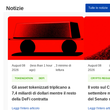
Notizie
Tutte le notizie
August 08
(less than 1 hour
,
3 minimo di
August 08
2026
ago)
lettura
2026
TOKENIZATION
DEFI
CRYPTO REGUL
Gli asset tokenizzati triplicano a
Il voto sul 
7,4 miliardi di dollari mentre il resto
settembre m
della DeFi contratta
del Senato
Leggi l'intero articolo
Leggi l'intero art