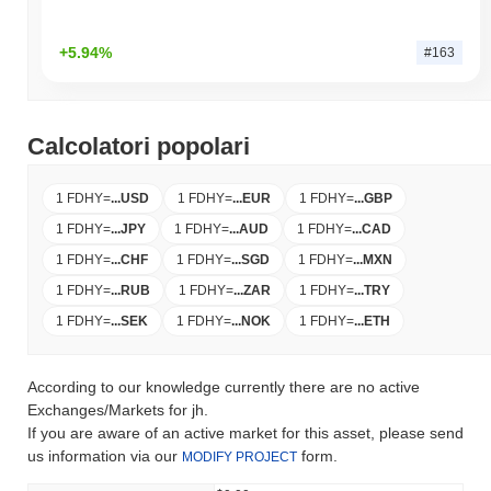
+5.94%
#163
Calcolatori popolari
1 FDHY
=
...
USD
1 FDHY
=
...
EUR
1 FDHY
=
...
GBP
1 FDHY
=
...
JPY
1 FDHY
=
...
AUD
1 FDHY
=
...
CAD
1 FDHY
=
...
CHF
1 FDHY
=
...
SGD
1 FDHY
=
...
MXN
1 FDHY
=
...
RUB
1 FDHY
=
...
ZAR
1 FDHY
=
...
TRY
1 FDHY
=
...
SEK
1 FDHY
=
...
NOK
1 FDHY
=
...
ETH
According to our knowledge currently there are no active
Exchanges/Markets for jh.
If you are aware of an active market for this asset, please send
us information via our
form.
MODIFY PROJECT