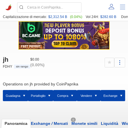
Capitalizzazione di mercato:
$2,312.54 B
(0.04%)
Vol 24H:
$282.60 B
Dom
jh
$0.00
(0.00%)
FDHY
sin rango
Operations on jh provided by CoinPaprika
Guadagna
Portafoglio
Compra
Vendere
Exchange
0
Panoramica
Exchange
/
Mercati
Monete simili
Liquidità
Wi