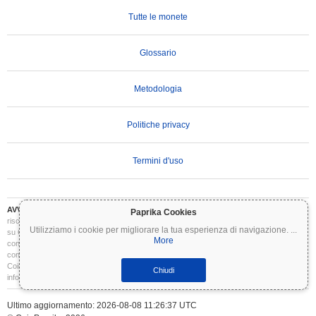
Tutte le monete
Glossario
Metodologia
Politiche privacy
Termini d'uso
AVVERTENZA IMPORTANTE:
Le criptovalute sono altamente volatili e comportano
Paprika Cookies
rischi significativi. Potresti perdere parte o tutto il tuo investimento. Tutte le informazioni
Utilizziamo i cookie per migliorare la tua esperienza di navigazione.
...
su Coinpaprika sono fornite esclusivamente a scopo informativo e non costituiscono
More
consulenza finanziaria o di investimento. Conduci sempre le tue ricerche (DYOR) e
consulta un consulente finanziario qualificato prima di prendere decisioni di investimento.
Coinpaprika non è responsabile per eventuali perdite derivanti dall'uso di queste
Chiudi
informazioni.
Ultimo aggiornamento: 2026-08-08 11:26:37 UTC