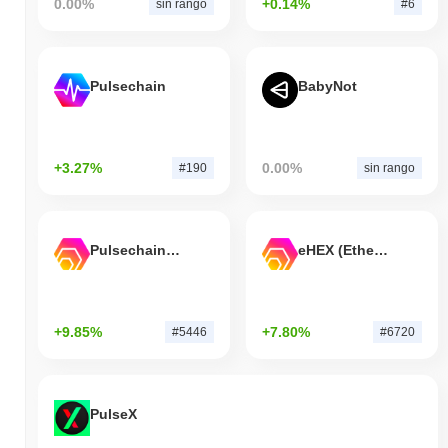
0.00%
+0.14%
sin rango
#6
Pulsechain
BabyNot
+3.27%
0.00%
#190
sin rango
Pulsechain Bridged HEX (Pulsechain)
eHEX (Ethereum)
+9.85%
+7.80%
#5446
#6720
PulseX