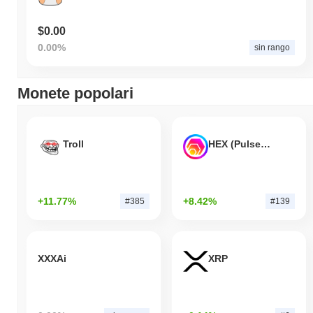
$0.00
0.00%
sin rango
Monete popolari
Troll
HEX (Pulsechain)
+11.77%
+8.42%
#385
#139
XXXAi
XRP