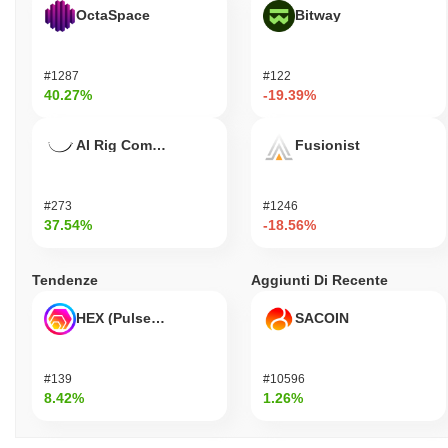
OctaSpace
Bitway
#1287
#122
40.27%
-19.39%
AI Rig Complex
Fusionist
#273
#1246
37.54%
-18.56%
Tendenze
Aggiunti Di Recente
HEX (Pulsechain)
SACOIN
#139
#10596
8.42%
1.26%