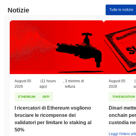
Notizie
Tutte le notizie
August 05
(11 hours
,
3 minimo di
August 05
(
2026
ago)
lettura
2026
a
ETHEREUM
DEFI
TOKENIZATION
I ricercatori di Ethereum vogliono
Dinari mette
bruciare le ricompense dei
onchain per 
validatori per limitare lo staking al
custodia neg
50%
Leggi l'intero art