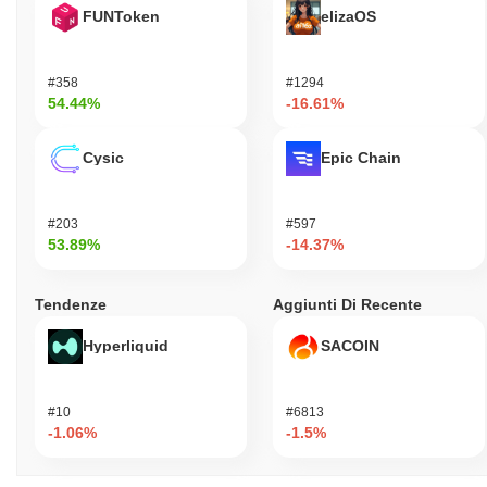
FUNToken
elizaOS
#358
#1294
54.44%
-16.61%
Cysic
Epic Chain
#203
#597
53.89%
-14.37%
Tendenze
Aggiunti Di Recente
Hyperliquid
SACOIN
#10
#6813
-1.06%
-1.5%