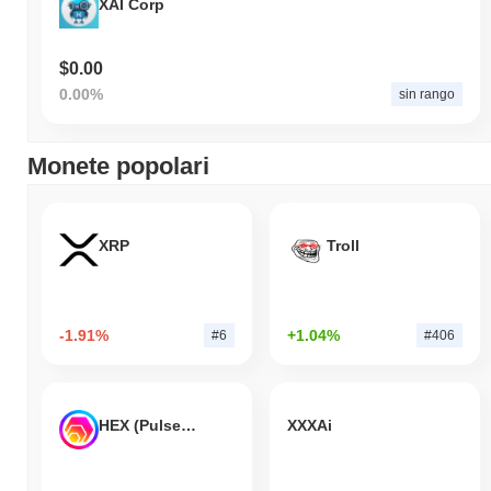
XAI Corp
$0.00
0.00%
sin rango
Monete popolari
XRP
Troll
-1.91%
+1.04%
#6
#406
HEX (Pulsechain)
XXXAi