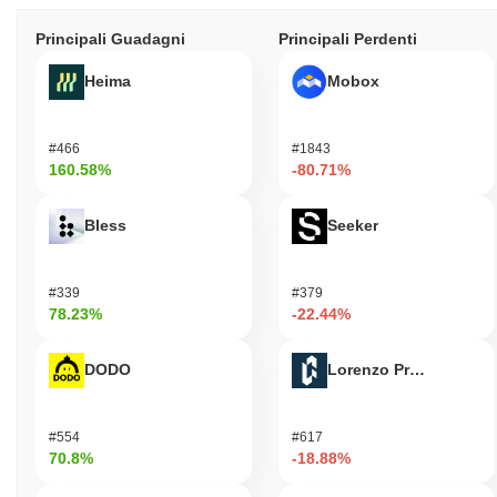
Principali Guadagni
Principali Perdenti
Heima
Mobox
#466
#1843
160.58%
-80.71%
Bless
Seeker
#339
#379
78.23%
-22.44%
DODO
Lorenzo Protocol
#554
#617
70.8%
-18.88%