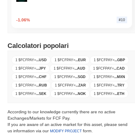
-1.06%
#10
Calcolatori popolari
1 $FCFPAY
=
...
USD
1 $FCFPAY
=
...
EUR
1 $FCFPAY
=
...
GBP
1 $FCFPAY
=
...
JPY
1 $FCFPAY
=
...
AUD
1 $FCFPAY
=
...
CAD
1 $FCFPAY
=
...
CHF
1 $FCFPAY
=
...
SGD
1 $FCFPAY
=
...
MXN
1 $FCFPAY
=
...
RUB
1 $FCFPAY
=
...
ZAR
1 $FCFPAY
=
...
TRY
1 $FCFPAY
=
...
SEK
1 $FCFPAY
=
...
NOK
1 $FCFPAY
=
...
ETH
According to our knowledge currently there are no active
Exchanges/Markets for FCF Pay.
If you are aware of an active market for this asset, please send
us information via our
form.
MODIFY PROJECT