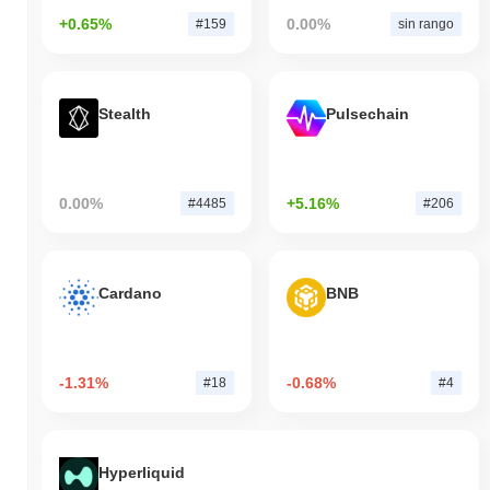
+0.65%
0.00%
#159
sin rango
Stealth
Pulsechain
0.00%
+5.16%
#4485
#206
Cardano
BNB
-1.31%
-0.68%
#18
#4
Hyperliquid