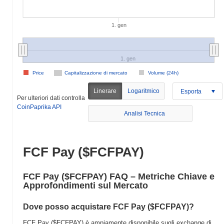
1. gen
1. gen
Price
Capitalizzazione di mercato
Volume (24h)
Linerare
Logaritmico
Esporta
Per ulteriori dati controlla
CoinPaprika API
Analisi Tecnica
FCF Pay ($FCFPAY)
FCF Pay ($FCFPAY) FAQ – Metriche Chiave e
Approfondimenti sul Mercato
Dove posso acquistare FCF Pay ($FCFPAY)?
FCF Pay ($FCFPAY) è ampiamente disponibile sugli exchange di