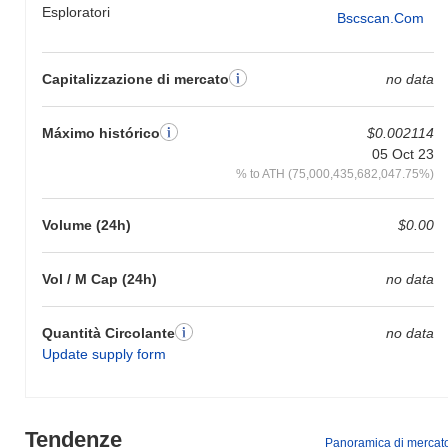
Esploratori
Bscscan.com
Capitalizzazione di mercato
no data
Máximo histórico
$0.002114
05 Oct 23
% to ATH (75,000,435,682,047.75%)
Volume (24h)
$0.00
Vol / M Cap (24h)
no data
Quantità Circolante
no data
Update supply form
Tendenze
Panoramica di mercat