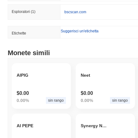
Esploratori
(1)
bscscan.com
Suggerisci un'etichetta
Etichette
Monete simili
AIPIG
Neet
$0.00
$0.00
0.00%
0.00%
sin rango
sin rango
AI PEPE
Synergy Network