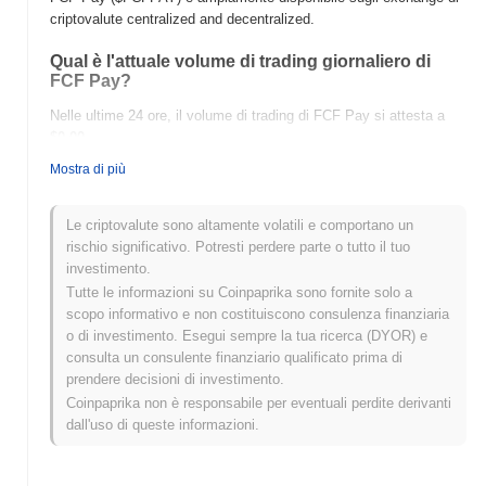
criptovalute centralized and decentralized.
Qual è l'attuale volume di trading giornaliero di
FCF Pay?
Nelle ultime 24 ore, il volume di trading di FCF Pay si attesta a
$0.00
.
Mostra di più
Qual è lo storico della fascia di prezzo di FCF Pay?
Massimo Storico (ATH):
$0.002114
Le criptovalute sono altamente volatili e comportano un
Minimo Storico (ATL):
$0.00
rischio significativo. Potresti perdere parte o tutto il tuo
investimento.
FCF Pay è attualmente scambiato
~100.00%
al di sotto del suo
Tutte le informazioni su Coinpaprika sono fornite solo a
ATH .
scopo informativo e non costituiscono consulenza finanziaria
o di investimento. Esegui sempre la tua ricerca (DYOR) e
Come si sta comportando FCF Pay rispetto al
consulta un consulente finanziario qualificato prima di
mercato crypto più ampio?
prendere decisioni di investimento.
Negli ultimi 7 giorni, FCF Pay ha guadagnato
0.00%
,
Coinpaprika non è responsabile per eventuali perdite derivanti
sottoperformando il mercato crypto complessivo che ha registrato
dall'uso di queste informazioni.
un guadagno del
0.85%
. Ciò indica un ritardo temporaneo
nell'azione del prezzo di $FCFPAY rispetto allo slancio del
mercato più ampio.