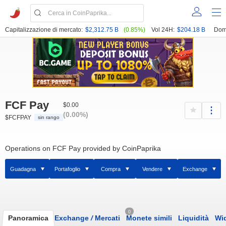
Capitalizzazione di mercato:
$2,312.75 B
(0.85%)
Vol 24H:
$204.18 B
Dom
FCF Pay
$0.00
(0.00%)
$FCFPAY
sin rango
Operations on FCF Pay provided by CoinPaprika
Guadagna
Portafoglio
Compra
Vendere
Exchange
0
Panoramica
Exchange
/
Mercati
Monete simili
Liquidità
Wi