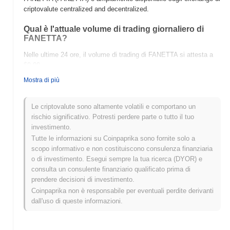
criptovalute centralized and decentralized.
Qual è l'attuale volume di trading giornaliero di
FANETTA?
Nelle ultime 24 ore, il volume di trading di FANETTA si attesta a
$0.00
.
Mostra di più
Qual è lo storico della fascia di prezzo di
FANETTA?
Le criptovalute sono altamente volatili e comportano un
Massimo Storico (ATH):
$0.00000971
rischio significativo. Potresti perdere parte o tutto il tuo
Minimo Storico (ATL):
$0.00
investimento.
Tutte le informazioni su Coinpaprika sono fornite solo a
FANETTA è attualmente scambiato
~87.07%
al di sotto del suo
scopo informativo e non costituiscono consulenza finanziaria
ATH .
o di investimento. Esegui sempre la tua ricerca (DYOR) e
consulta un consulente finanziario qualificato prima di
Come si sta comportando FANETTA rispetto al
prendere decisioni di investimento.
mercato crypto più ampio?
Coinpaprika non è responsabile per eventuali perdite derivanti
Negli ultimi 7 giorni, FANETTA ha guadagnato
0.00%
,
dall'uso di queste informazioni.
sottoperformando il mercato crypto complessivo che ha registrato
un guadagno del
0.54%
. Ciò indica un ritardo temporaneo
nell'azione del prezzo di FANETTA rispetto allo slancio del