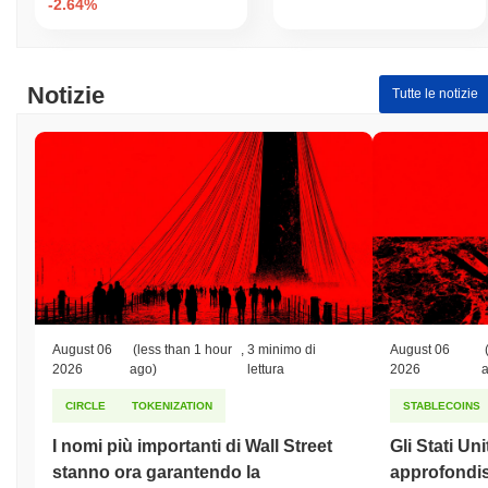
-2.64%
Notizie
Tutte le notizie
August 06
(less than 1 hour
,
3 minimo di
August 06
2026
ago)
lettura
2026
CIRCLE
TOKENIZATION
STABLECOINS
I nomi più importanti di Wall Street
Gli Stati Un
stanno ora garantendo la
approfondis