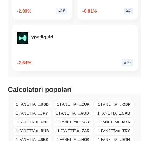
-2.90%
-0.81%
#18
#4
Hyperliquid
-2.64%
#10
Calcolatori popolari
1 FANETTA
=
...
USD
1 FANETTA
=
...
EUR
1 FANETTA
=
...
GBP
1 FANETTA
=
...
JPY
1 FANETTA
=
...
AUD
1 FANETTA
=
...
CAD
1 FANETTA
=
...
CHF
1 FANETTA
=
...
SGD
1 FANETTA
=
...
MXN
1 FANETTA
=
...
RUB
1 FANETTA
=
...
ZAR
1 FANETTA
=
...
TRY
1 FANETTA
=
...
SEK
1 FANETTA
=
...
NOK
1 FANETTA
=
...
ETH