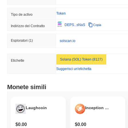
Token
Tipo de activo
DEPS...sNaS
Copia
Indirizzo del Contratto
Esploratori
(1)
solscan.io
Solana (SOL) Token (8127)
Etichette
Suggerisci un'etichetta
Monete simili
Laughcoin
Inception Restaked rETH
$0.00
$0.00