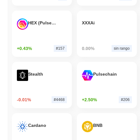
HEX (Pulsechain)
XXXAi
+0.43%
0.00%
#157
sin rango
Stealth
Pulsechain
-0.01%
+2.50%
#4468
#206
Cardano
BNB