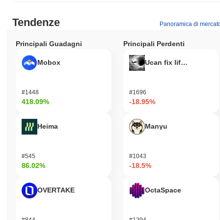
Tendenze
Panoramica di mercat
Principali Guadagni
Principali Perdenti
Mobox
Ucan fix life in1day
#1448
#1696
418.09%
-18.95%
Heima
Manyu
#545
#1043
86.02%
-18.5%
OVERTAKE
OctaSpace
#844
#1294