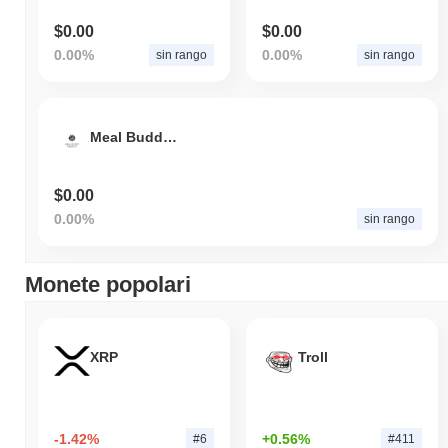
$0.00
$0.00
0.00%
0.00%
sin rango
sin rango
Meal Buddy Finance
$0.00
0.00%
sin rango
Monete popolari
XRP
Troll
-1.42%
+0.56%
#6
#411