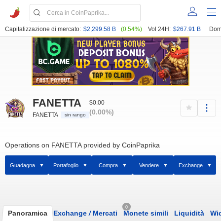
Capitalizzazione di mercato:
$2,299.58 B
(0.54%)
Vol 24H:
$267.91 B
Dom
FANETTA
$0.00
(0.00%)
FANETTA
sin rango
Operations on FANETTA provided by CoinPaprika
Guadagna
Portafoglio
Compra
Vendere
Exchange
0
Panoramica
Exchange
/
Mercati
Monete simili
Liquidità
Wi