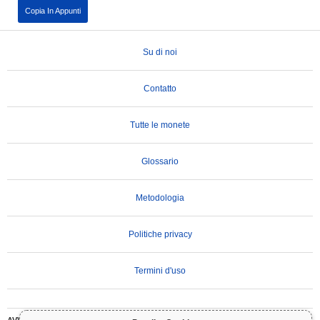
Copia In Appunti
Su di noi
Contatto
Tutte le monete
Glossario
Metodologia
Politiche privacy
Termini d'uso
AVVERTENZA IMPORTANTE:
Le criptovalute sono altamente volatili e comportano