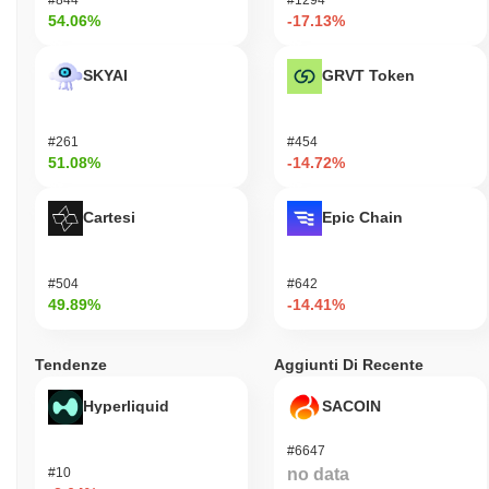
54.06%
-17.13%
SKYAI
GRVT Token
#261
#454
51.08%
-14.72%
Cartesi
Epic Chain
#504
#642
49.89%
-14.41%
Tendenze
Aggiunti Di Recente
Hyperliquid
SACOIN
#6647
#10
no data