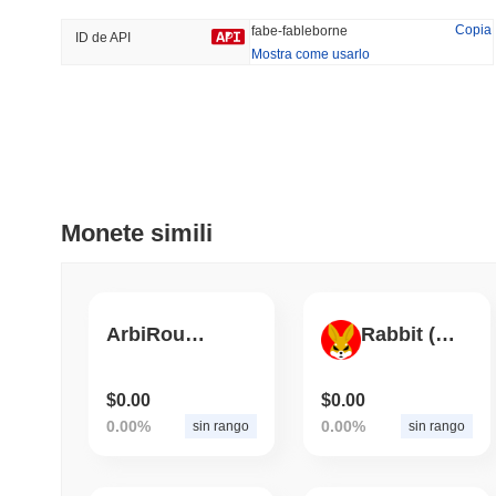
39.64%
-15.3%
Copia
fabe-fableborne
ID de API
Mostra come usarlo
Tendenze
Aggiunti Di Recente
Bitcoin
SACOIN
#1
#7549
-0.08%
1.43%
Monete simili
ArbiRoul Casino Chip
Rabbit (Arbitrum)
$0.00
$0.00
0.00%
0.00%
sin rango
sin rango