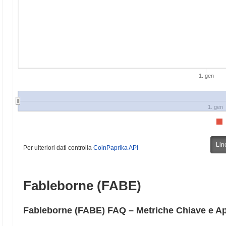
1. gen
1. gen
Lin
Per ulteriori dati controlla
CoinPaprika API
Fableborne (FABE)
Fableborne (FABE) FAQ – Metriche Chiave e A