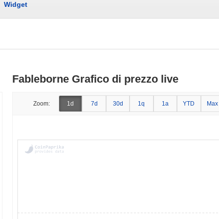
Widget
Fableborne Grafico di prezzo live
Zoom:
1d
7d
30d
1q
1a
YTD
Max