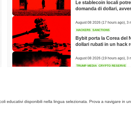
Le stablecoin locali potr
domanda di dollari, avvert
August 08 2026
(17 hours ago)
,
3 
HACKERS
SANCTIONS
Bybit porta la Corea del N
dollari rubati in un hack 
August 08 2026
(19 hours ago)
,
3 
TRUMP MEDIA
CRYPTO RESERVE
Trump Media Abbandona 
Crypto.com mentre gli Ac
August 08 2026
(21 hours ago)
,
3 
li educativi disponibili nella lingua selezionata. Prova a navigare in un
STABLECOINS
REGULATION
Il Bridge di Stripe entra
euro in 27 stati
August 08 2026
(23 hours ago)
,
3 