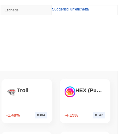
Suggerisci un'etichetta
Etichette
icano a 7,4 miliardi di dollari mentre il resto
mo di lettura
TORS
litta a settembre mentre i Democratici del
mo di lettura
iera di tokenizzazione nel settore immobiliare
Troll
HEX (Pulsechain)
mo di lettura
-1.48%
-4.15%
#384
#142
Street alla Sua App Crypto nel Regno Unito