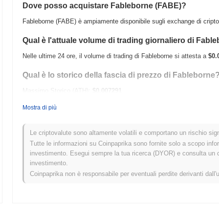
Dove posso acquistare Fableborne (FABE)?
Fableborne (FABE) è ampiamente disponibile sugli exchange di criptov
Qual è l'attuale volume di trading giornaliero di Fabl
Nelle ultime 24 ore, il volume di trading di Fableborne si attesta a
$0.
Qual è lo storico della fascia di prezzo di Fableborne
Massimo Storico (ATH):
$0.007291
Minimo Storico (ATL):
$0.00
Mostra di più
Fableborne è attualmente scambiato
~99.71%
al di sotto del suo ATH
Le criptovalute sono altamente volatili e comportano un rischio signi
Come si sta comportando Fableborne rispetto al mer
Tutte le informazioni su Coinpaprika sono fornite solo a scopo info
investimento. Esegui sempre la tua ricerca (DYOR) e consulta un con
Negli ultimi 7 giorni, Fableborne ha guadagnato
0.00%
, sottoperforma
investimento.
guadagno del
0.00%
. Ciò indica un ritardo temporaneo nell'azione de
Coinpaprika non è responsabile per eventuali perdite derivanti dall'