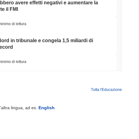
ebbero avere effetti negativi e aumentare la
e il FMI
minimo di lettura
ord in tribunale e congela 1,5 miliardi di
record
minimo di lettura
la Sua Scommessa sul Tesoro CRO di
cordi si Disfano
Tutta l'Educazione
minimo di lettura
'altra lingua, ad es.
English
.
 nel registro EU MiCA, sbloccando stablecoin in
minimo di lettura