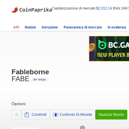
Capitalizzazione di mercato:
$2,312.14 B
Vol 24H:
API
Notizie
Istruzione
Panoramica di mercato
In evidenza
Fableborne
FABE
sin rango
Opzioni:
Condividi
Confronto Di Monete
Atualizar Moeda
0