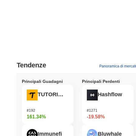
Tendenze
Panoramica di mercat
Principali Guadagni
Principali Perdenti
TUTORIAL
Hashflow
#192
#1271
161.34%
-19.58%
Immunefi
Bluwhale