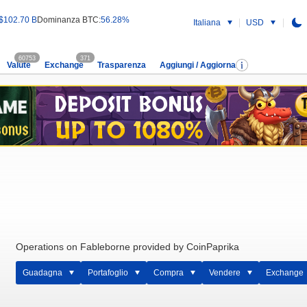
$102.70 B
Dominanza BTC:
56.28%
Italiana
USD
60753
371
Valute
Exchange
Trasparenza
Aggiungi / Aggiorna
Operations on Fableborne provided by CoinPaprika
Guadagna
Portafoglio
Compra
Vendere
Exchange