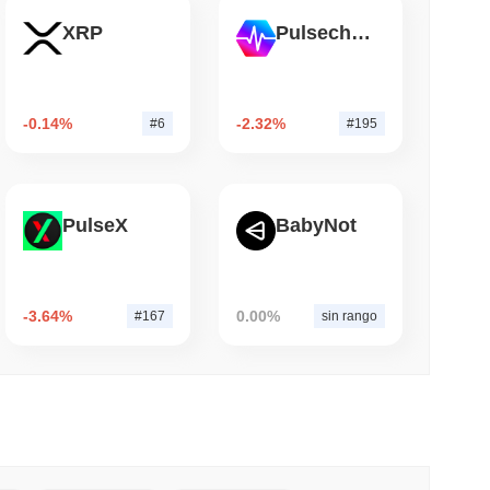
XRP
Pulsechain
mo di lettura
nza di broker-dealer negli Stati Uniti per
-0.14%
-2.32%
#6
#195
PulseX
BabyNot
-3.64%
0.00%
#167
sin rango