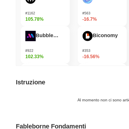
#1162
#563
105.78%
-16.7%
Bubblemaps
Biconomy
#922
#353
102.33%
-16.56%
DIMO
Solstice
Istruzione
#1181
#581
72.04%
-15.98%
Al momento non ci sono artico
Cookie
Synapse
Fableborne Fondamenti
#1287
#533