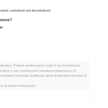
alute centralized and decentralized.
eborne?
00
.
?
 .
ficativo. Potresti perdere parte o tutto il tuo investimento.
cato crypto più ampio?
rmativo e non costituiscono consulenza finanziaria o di
sulente finanziario qualificato prima di prendere decisioni di
ndo il mercato crypto complessivo che ha registrato un
l prezzo di FABE rispetto allo slancio del mercato più ampio.
uso di queste informazioni.