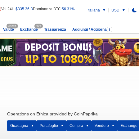
)
Vol 24H:
$335.36 B
Dominanza BTC:
56.31%
Italiana
USD
60724
373
Valute
Exchange
Trasparenza
Aggiungi / Aggiorna
Operations on Ethica provided by CoinPaprika
Guadagna
Portafoglio
Compra
Vendere
Exchange