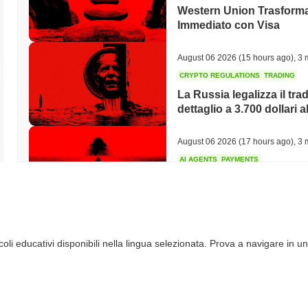
Western Union Trasforma 
Immediato con Visa
August 06 2026
(15 hours ago)
,
3 
CRYPTO REGULATIONS
TRADING
La Russia legalizza il trad
dettaglio a 3.700 dollari a
August 06 2026
(17 hours ago)
,
3 
AI AGENTS
PAYMENTS
Cloudflare offre agli agen
API
August 06 2026
(19 hours ago)
,
3 
li educativi disponibili nella lingua selezionata. Prova a navigare in un
BITCOIN
HACKERS
Boltz Ha Chiuso Il Propri
Hanno Superato Il Suo 