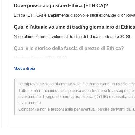
Dove posso acquistare Ethica (ETHICA)?
Ethica (ETHICA) è ampiamente disponibile sugli exchange di criptoval
Qual è l'attuale volume di trading giornaliero di Ethic
Nelle ultime 24 ore, il volume di trading di Ethica si attesta a
$0.00
.
Qual è lo storico della fascia di prezzo di Ethica?
Massimo Storico (ATH):
$0.00
Minimo Storico (ATL):
$0.00
Mostra di più
Ethica è attualmente scambiato
~0.00%
al di sotto del suo ATH .
Le criptovalute sono altamente volatili e comportano un rischio signi
Come si sta comportando Ethica rispetto al mercato 
Tutte le informazioni su Coinpaprika sono fornite solo a scopo info
investimento. Esegui sempre la tua ricerca (DYOR) e consulta un con
Negli ultimi 7 giorni, Ethica ha guadagnato
0.00%
, superando il merc
investimento.
indica una forte performance nell'azione del prezzo di ETHICA rispett
Coinpaprika non è responsabile per eventuali perdite derivanti dall'