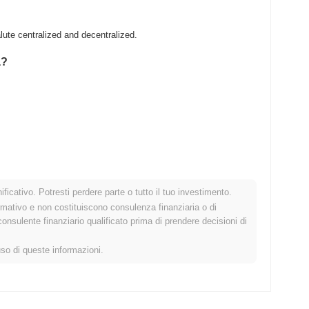
ute centralized and decentralized.
a?
ficativo. Potresti perdere parte o tutto il tuo investimento.
crypto più ampio?
rmativo e non costituiscono consulenza finanziaria o di
sulente finanziario qualificato prima di prendere decisioni di
ato crypto complessivo che ha registrato un calo del
0.73%
. Ciò
o allo slancio del mercato più ampio.
uso di queste informazioni.