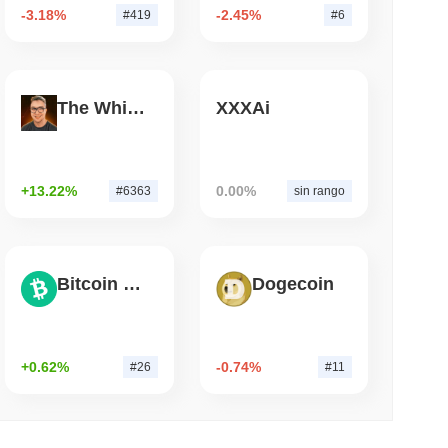
-3.18%
-2.45%
#419
#6
mo di lettura
 500 onchain per i portafogli di auto-custodia
The White Bull
XXXAi
+13.22%
0.00%
#6363
sin rango
Bitcoin Cash
Dogecoin
+0.62%
-0.74%
#26
#11