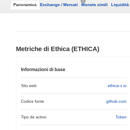
0
Panoramica
Exchange
/
Mercati
Monete simili
Liquidità
Metriche di Ethica (ETHICA)
Informazioni di base
Sito web
ethica-x.io
Codice fonte
github.com
Tipo de activo
Token