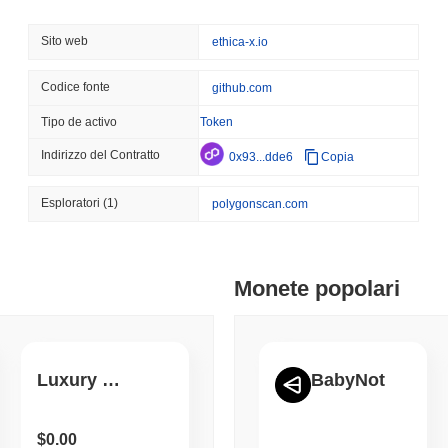
August 06 2026
(21 hours ago)
,
3 
CIRCLE
TOKENIZATION
Sito web
ethica-x.io
I nomi più importanti di 
blockchain Arc di Circle
Codice fonte
github.com
Tipo de activo
Token
August 06 2026
(23 hours ago)
,
3 
STABLECOINS
CRYPTO REGULATIO
Indirizzo del Contratto
0x93...dde6
Copia
Gli Stati Uniti e il Regn
stablecoin mentre le rego
Esploratori
(1)
polygonscan.com
August 06 2026
(1 day ago)
,
3 mini
CRYPTO SERVICES
BANKS
Monete popolari
BNY Vuole che le Istituz
Uscire dalla Sua Custodi
August 05 2026
(1 day ago)
,
3 mini
Luxury Property Solutions LLC
BabyNot
ETHEREUM
DEFI
I ricercatori di Ethereum
$0.00
per limitare lo staking al