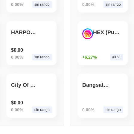
0.00%
0.00%
sin rango
sin rango
August 05 2026
(1 day ago)
,
3 mini
TOKENIZATION
CIRCLE
Dinari mette l'intero S&P
HARPOON
HEX (Pulsechain)
negli Stati Uniti
$0.00
0.00%
+6.27%
sin rango
#151
City Of Gold
Bangsat 666
$0.00
0.00%
0.00%
sin rango
sin rango