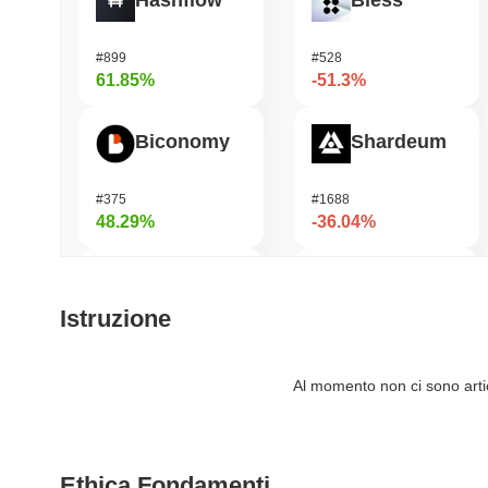
Hashflow
Bless
#899
#528
61.85%
-51.3%
Biconomy
Shardeum
#375
#1688
48.29%
-36.04%
Orochi Network
DODO
Istruzione
#302
#700
43.04%
-32%
Al momento non ci sono artico
OVERTAKE
Synapse
Ethica Fondamenti
#784
#549