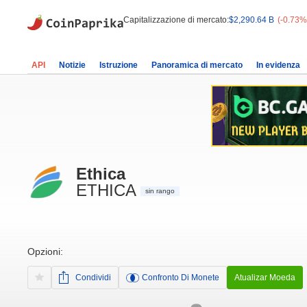
Capitalizzazione di mercato:
$2,290.64 B
(-0.73%
API
Notizie
Istruzione
Panoramica di mercato
In evidenza
Ethica
ETHICA
sin rango
Opzioni:
Condividi
Confronto Di Monete
Atualizar Moeda