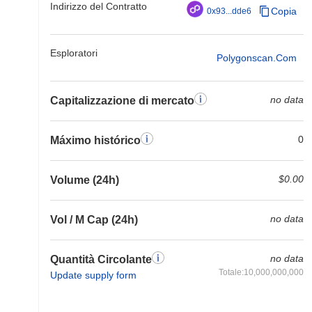
Indirizzo del Contratto
Copia
0x93...dde6
Esploratori
Polygonscan.com
no data
Capitalizzazione di mercato
0
Máximo histórico
$0.00
Volume (24h)
no data
Vol / M Cap (24h)
no data
Quantità Circolante
Totale:10,000,000,000
Update supply form