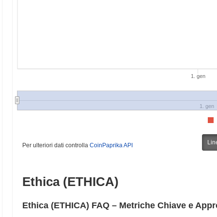
1. gen
1. gen
Lin
Per ulteriori dati controlla
CoinPaprika API
Ethica (ETHICA)
Ethica (ETHICA) FAQ – Metriche Chiave e Appr