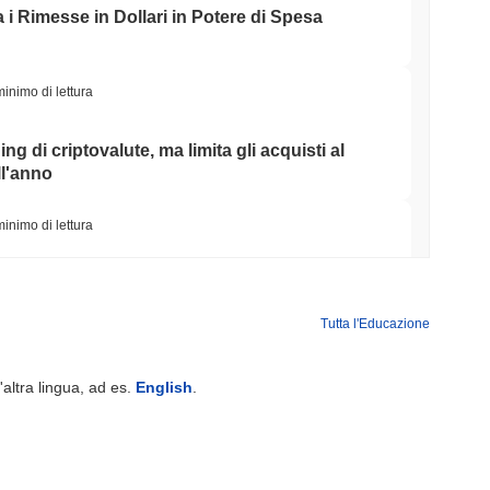
i Rimesse in Dollari in Potere di Spesa
minimo di lettura
ing di criptovalute, ma limita gli acquisti al
ll'anno
minimo di lettura
ti AI un portafoglio di stablecoin per pagare le
Tutta l'Educazione
minimo di lettura
'altra lingua, ad es.
English
.
o Ponte Bitcoin Dopo Che Gli Attaccanti AI
Team