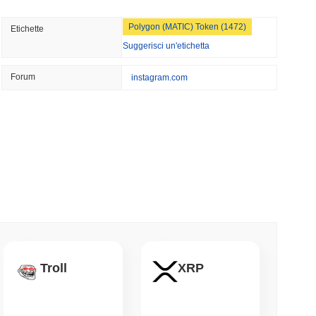
minimo di lettura
Polygon (MATIC) Token (1472)
Etichette
Wall Street stanno ora garantendo la
Suggerisci un'etichetta
Forum
instagram.com
minimo di lettura
NS
o Unito approfondiscono l'allineamento delle
le del GENIUS Act...
mo di lettura
ioni Possano Stakeare Crypto Senza Mai
a
mo di lettura
Troll
XRP
 vogliono bruciare le ricompense dei validatori
 50%