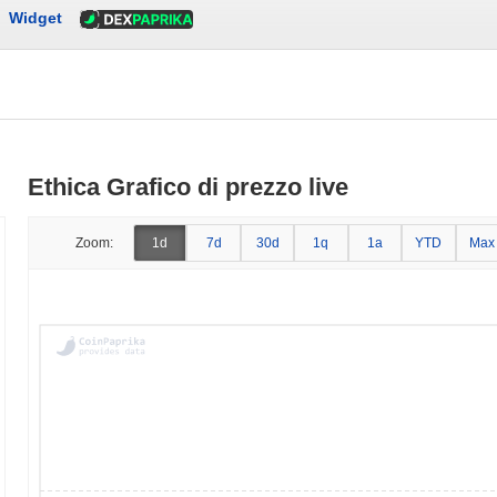
Widget
Ethica Grafico di prezzo live
Zoom:
1d
7d
30d
1q
1a
YTD
Max