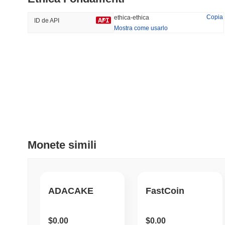
36.19%
-23.62%
Copia
ethica-ethica
ID de API
Mostra come usarlo
Tendenze
Aggiunti Di Recente
HEX (Pulsechain)
SACOIN
#151
#7112
6.32%
0.42%
Monete simili
ADACAKE
FastCoin
$0.00
$0.00