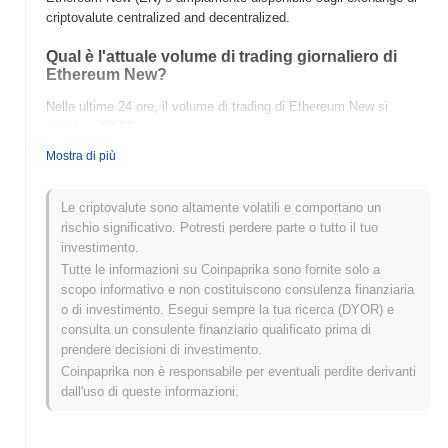
criptovalute centralized and decentralized.
Qual è l'attuale volume di trading giornaliero di
Ethereum New?
Nelle ultime 24 ore, il volume di trading di Ethereum New si
attesta a
$0.00
.
Mostra di più
Qual è lo storico della fascia di prezzo di Ethereum
New?
Le criptovalute sono altamente volatili e comportano un
Massimo Storico (ATH):
$0.00
rischio significativo. Potresti perdere parte o tutto il tuo
Minimo Storico (ATL):
$0.00
investimento.
Tutte le informazioni su Coinpaprika sono fornite solo a
Ethereum New è attualmente scambiato
~0.00%
al di sotto del
scopo informativo e non costituiscono consulenza finanziaria
suo ATH .
o di investimento. Esegui sempre la tua ricerca (DYOR) e
consulta un consulente finanziario qualificato prima di
Come si sta comportando Ethereum New rispetto
prendere decisioni di investimento.
al mercato crypto più ampio?
Coinpaprika non è responsabile per eventuali perdite derivanti
Negli ultimi 7 giorni, Ethereum New ha guadagnato
0.00%
,
dall'uso di queste informazioni.
superando il mercato crypto complessivo che ha registrato un
calo del
0.07%
. Ciò indica una forte performance nell'azione del
prezzo di EN rispetto allo slancio del mercato più ampio.