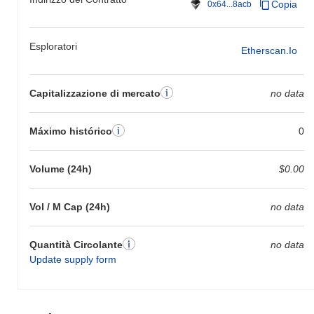
Copia
0x64...8acb
Esploratori
Etherscan.io
Capitalizzazione di mercato
no data
Máximo histórico
0
Volume (24h)
$0.00
Vol / M Cap (24h)
no data
Quantità Circolante
no data
Update supply form