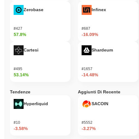
Zerobase
Infinex
#427
#687
57.8%
-16.09%
Cartesi
Shardeum
#495
#1657
53.14%
-14.48%
Tendenze
Aggiunti Di Recente
Hyperliquid
SACOIN
#10
#5552
-3.58%
-3.27%