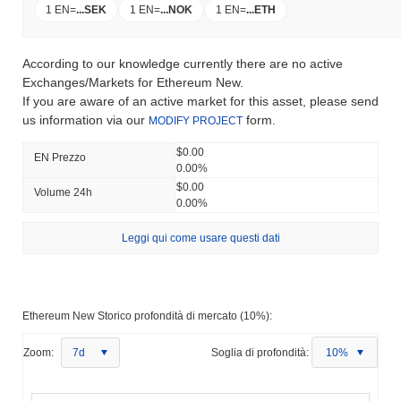
1 EN
=
...
SEK
1 EN
=
...
NOK
1 EN
=
...
ETH
According to our knowledge currently there are no active
Exchanges/Markets for Ethereum New.
If you are aware of an active market for this asset, please send
us information via our
form.
MODIFY PROJECT
$0.00
EN Prezzo
0.00%
$0.00
Volume 24h
0.00%
Leggi qui come usare questi dati
Ethereum New Storico profondità di mercato (10%):
Zoom:
7d
Soglia di profondità:
10%