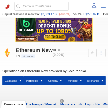
Capitalizzazione di mercato:
$2,303.47 B
(-0.07%)
Vol 24H:
$273.02 B
Dom
Ethereum New
$0.00
(0.00%)
EN
sin rango
Operations on Ethereum New provided by CoinPaprika
Guadagna
Portafoglio
Compra
Vendere
Exchange
0
Panoramica
Exchange
/
Mercati
Monete simili
Liquidità
Wi