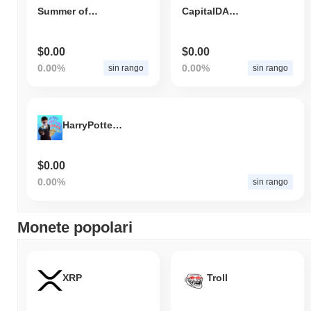
Summer of Shibarium
CapitalDAOStarter
$0.00
$0.00
0.00%
0.00%
sin rango
sin rango
HarryPotterObamaInu
$0.00
0.00%
sin rango
Monete popolari
XRP
Troll