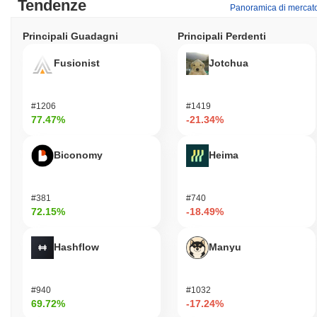
Tendenze
Panoramica di mercat
Principali Guadagni
Principali Perdenti
Fusionist
Jotchua
#1206
#1419
77.47%
-21.34%
Biconomy
Heima
#381
#740
72.15%
-18.49%
Hashflow
Manyu
#940
#1032
69.72%
-17.24%