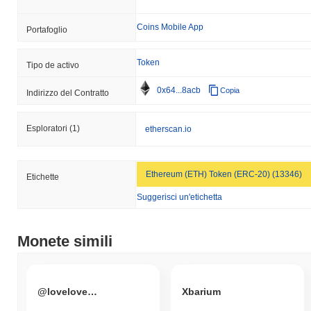
Coins Mobile App
Portafoglio
Token
Tipo de activo
0x64...8acb
Copia
Indirizzo del Contratto
Esploratori
(1)
etherscan.io
Ethereum (ETH) Token (ERC-20) (13346)
Etichette
Suggerisci un'etichetta
Monete simili
@loveloverocket twitter2.0
Xbarium