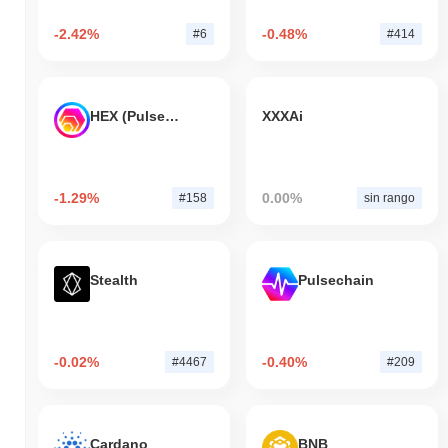
-2.42%
-0.48%
#6
#414
HEX (Pulsechain)
XXXAi
-1.29%
0.00%
#158
sin rango
Stealth
Pulsechain
-0.02%
-0.40%
#4467
#209
Cardano
BNB