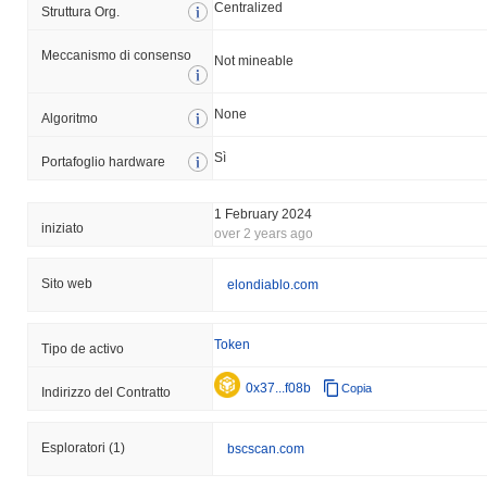
Centralized
Struttura Org.
Meccanismo di consenso
Not mineable
None
Algoritmo
Sì
Portafoglio hardware
1 February 2024
iniziato
over 2 years ago
Sito web
elondiablo.com
Token
Tipo de activo
0x37...f08b
Copia
Indirizzo del Contratto
Esploratori
(1)
bscscan.com