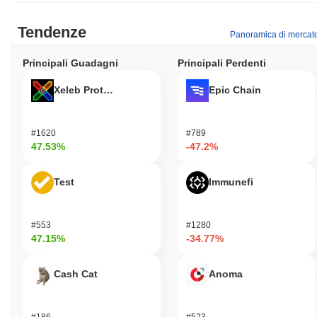
Tendenze
Panoramica di mercat
Principali Guadagni
Principali Perdenti
Xeleb Protocol
Epic Chain
#1620
#789
47.53%
-47.2%
Test
Immunefi
#553
#1280
47.15%
-34.77%
Cash Cat
Anoma
#186
#523