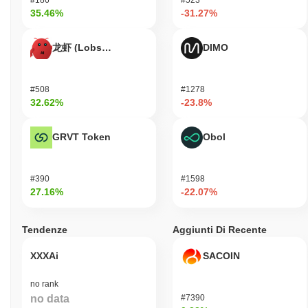
35.46%
-31.27%
龙虾 (Lobster)
DIMO
#508
#1278
32.62%
-23.8%
GRVT Token
Obol
#390
#1598
27.16%
-22.07%
Tendenze
Aggiunti Di Recente
XXXAi
SACOIN
no rank
no data
#7390