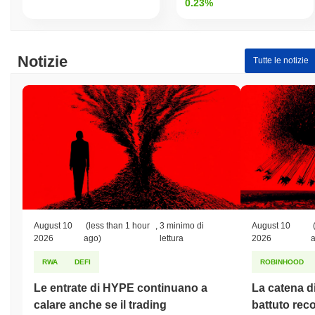
0.23%
Notizie
Tutte le notizie
August 10
(less than 1 hour
,
3 minimo di
August 10
2026
ago)
lettura
2026
RWA
DEFI
ROBINHOOD
Le entrate di HYPE continuano a
La catena 
calare anche se il trading
battuto rec