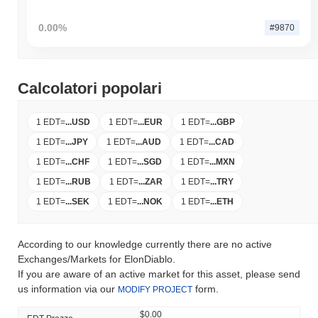
0.00%
#9870
Calcolatori popolari
1 EDT
=
...
USD
1 EDT
=
...
EUR
1 EDT
=
...
GBP
1 EDT
=
...
JPY
1 EDT
=
...
AUD
1 EDT
=
...
CAD
1 EDT
=
...
CHF
1 EDT
=
...
SGD
1 EDT
=
...
MXN
1 EDT
=
...
RUB
1 EDT
=
...
ZAR
1 EDT
=
...
TRY
1 EDT
=
...
SEK
1 EDT
=
...
NOK
1 EDT
=
...
ETH
According to our knowledge currently there are no active
Exchanges/Markets for ElonDiablo.
If you are aware of an active market for this asset, please send
us information via our
form.
MODIFY PROJECT
$0.00