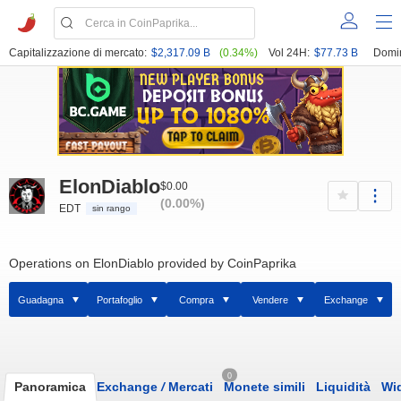
Capitalizzazione di mercato:
$2,317.09 B
(0.34%)
Vol 24H:
$77.73 B
Domi
ElonDiablo
$0.00
(0.00%)
EDT
sin rango
Operations on ElonDiablo provided by CoinPaprika
Guadagna
Portafoglio
Compra
Vendere
Exchange
0
Panoramica
Exchange
/
Mercati
Monete simili
Liquidità
Wi