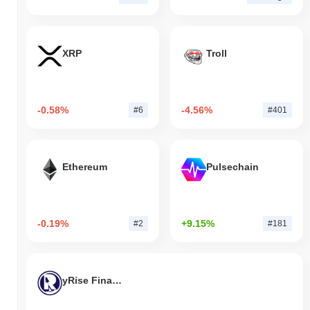
XRP
Troll
-0.58%
-4.56%
#6
#401
Ethereum
Pulsechain
-0.19%
+9.15%
#2
#181
yRise Finance