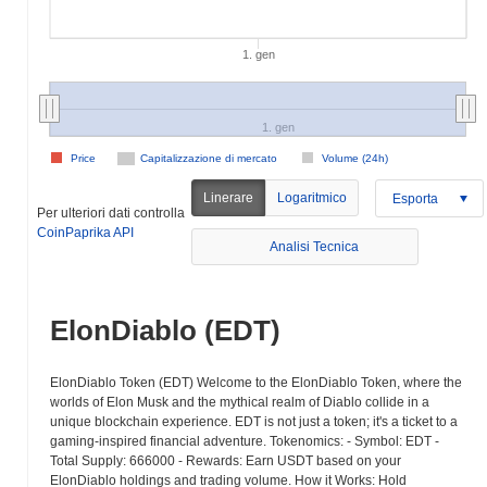
1. gen
1. gen
Price
Capitalizzazione di mercato
Volume (24h)
Linerare
Logaritmico
Esporta
Per ulteriori dati controlla
CoinPaprika API
Analisi Tecnica
ElonDiablo (EDT)
ElonDiablo Token (EDT) Welcome to the ElonDiablo Token, where the
worlds of Elon Musk and the mythical realm of Diablo collide in a
unique blockchain experience. EDT is not just a token; it's a ticket to a
gaming-inspired financial adventure. Tokenomics: - Symbol: EDT -
Total Supply: 666000 - Rewards: Earn USDT based on your
ElonDiablo holdings and trading volume. How it Works: Hold