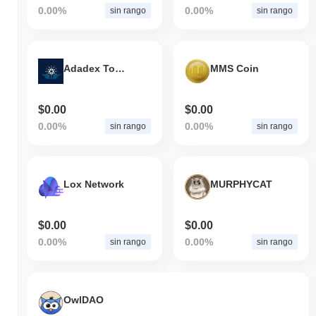
0.00%
0.00%
sin rango
sin rango
Adadex Tools
MMS Coin
$0.00
$0.00
0.00%
0.00%
sin rango
sin rango
Lox Network
MURPHYCAT
$0.00
$0.00
0.00%
0.00%
sin rango
sin rango
OwlDAO