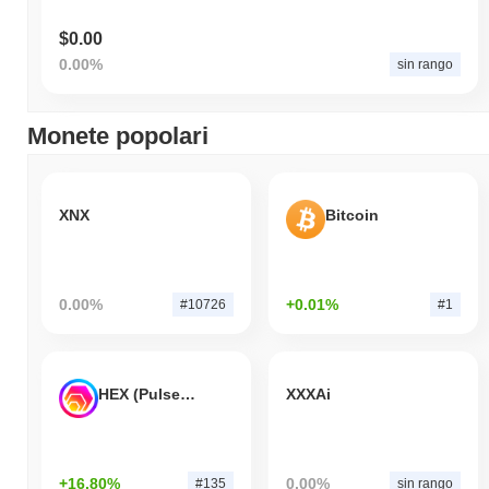
$0.00
0.00%
sin rango
Monete popolari
XNX
Bitcoin
0.00%
+0.01%
#10726
#1
HEX (Pulsechain)
XXXAi
+16.80%
0.00%
#135
sin rango