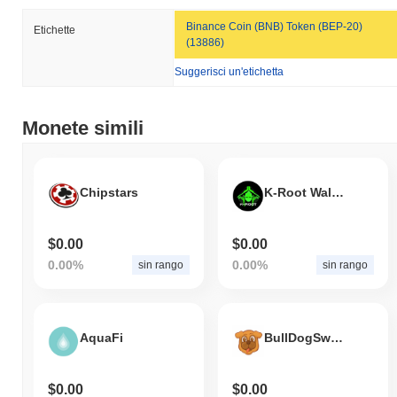
Binance Coin (BNB) Token (BEP-20)
Etichette
(13886)
Suggerisci un'etichetta
Monete simili
Chipstars
K-Root Wallet
$0.00
$0.00
0.00%
0.00%
sin rango
sin rango
AquaFi
BullDogSwap
$0.00
$0.00