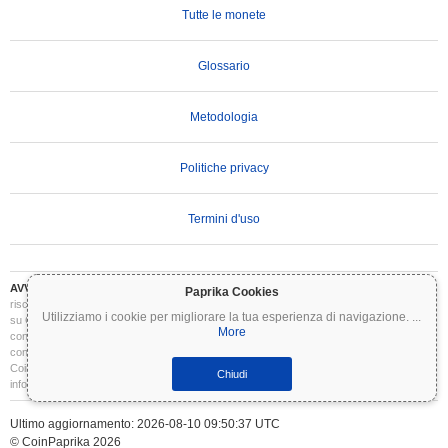
Tutte le monete
Glossario
Metodologia
Politiche privacy
Termini d'uso
AVVERTENZA IMPORTANTE:
Le criptovalute sono altamente volatili e comportano
Paprika Cookies
rischi significativi. Potresti perdere parte o tutto il tuo investimento. Tutte le informazioni
Utilizziamo i cookie per migliorare la tua esperienza di navigazione.
...
su Coinpaprika sono fornite esclusivamente a scopo informativo e non costituiscono
More
consulenza finanziaria o di investimento. Conduci sempre le tue ricerche (DYOR) e
consulta un consulente finanziario qualificato prima di prendere decisioni di investimento.
Coinpaprika non è responsabile per eventuali perdite derivanti dall'uso di queste
Chiudi
informazioni.
Ultimo aggiornamento: 2026-08-10 09:50:37 UTC
© CoinPaprika 2026