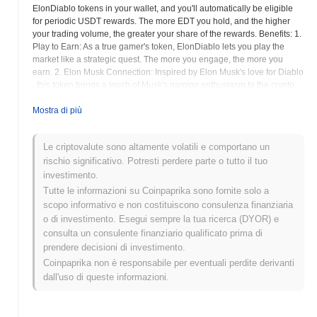
ElonDiablo tokens in your wallet, and you'll automatically be eligible
for periodic USDT rewards. The more EDT you hold, and the higher
your trading volume, the greater your share of the rewards. Benefits: 1.
Play to Earn: As a true gamer's token, ElonDiablo lets you play the
market like a strategic quest. The more you engage, the more you
earn. 2. Elon Musk Connection: Inspired by Elon Musk's love for Diablo
, this token brings a touch of Musk's gaming enthusiasm to the crypto
space. 3. USDT Rewards: Forget complicated reward systems. With
ElonDiablo, rewards are straightforward – in USDT. Trade, hold, and
Mostra di più
watch your USDT balance grow. Community and Events: Join the
ElonDiablo community for exclusive events, tournaments, and
Le criptovalute sono altamente volatili e comportano un
challenges. Engage with fellow holders and strategize your way to the
rischio significativo. Potresti perdere parte o tutto il tuo
top. Embark on the journey with ElonDiablo – where the thrill of trading
meets the excitement of gaming! Tokenomics: supply 666000000 Tax
investimento.
3% 1% USDT Reward 1% BURN 1% Marketing
Tutte le informazioni su Coinpaprika sono fornite solo a
scopo informativo e non costituiscono consulenza finanziaria
ElonDiablo (EDT) FAQ – Metriche Chiave e
o di investimento. Esegui sempre la tua ricerca (DYOR) e
Approfondimenti sul Mercato
consulta un consulente finanziario qualificato prima di
prendere decisioni di investimento.
Dove posso acquistare ElonDiablo (EDT)?
Coinpaprika non è responsabile per eventuali perdite derivanti
dall'uso di queste informazioni.
ElonDiablo (EDT) è ampiamente disponibile sugli exchange di
criptovalute centralized and decentralized.