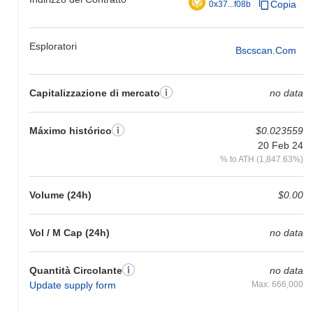
Copia
0x37...f08b
Esploratori
Bscscan.com
Capitalizzazione di mercato
no data
Máximo histórico
$0.023559
20 Feb 24
% to ATH (1,847.63%)
Volume (24h)
$0.00
Vol / M Cap (24h)
no data
Quantità Circolante
no data
Update supply form
Max: 666,000