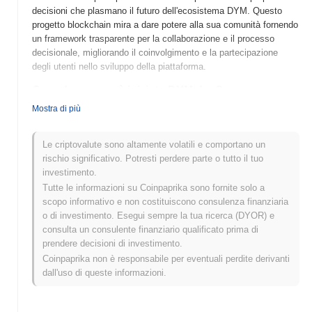
decisioni che plasmano il futuro dell'ecosistema DYM. Questo
progetto blockchain mira a dare potere alla sua comunità fornendo
un framework trasparente per la collaborazione e il processo
decisionale, migliorando il coinvolgimento e la partecipazione
degli utenti nello sviluppo della piattaforma.
Quando e come è iniziato DYM dao?
Mostra di più
DYM DAO (DYM) è stato lanciato nel 2021 come
un'organizzazione autonoma decentralizzata volta a dare potere
agli utenti attraverso la governance e il processo decisionale della
Le criptovalute sono altamente volatili e comportano un
comunità. Sviluppato da un team di appassionati di blockchain,
rischio significativo. Potresti perdere parte o tutto il tuo
DYM DAO si concentra sulla creazione di un ecosistema
investimento.
sostenibile per le applicazioni di finanza decentralizzata (DeFi). Il
Tutte le informazioni su Coinpaprika sono fornite solo a
progetto ha guadagnato slancio con la sua prima quotazione su
scopo informativo e non costituiscono consulenza finanziaria
importanti exchange di criptovalute, il che ha contribuito ad
o di investimento. Esegui sempre la tua ricerca (DYOR) e
aumentare la sua visibilità e ad adottarlo da parte degli utenti.
consulta un consulente finanziario qualificato prima di
prendere decisioni di investimento.
Cosa ci aspetta per DYM dao?
Coinpaprika non è responsabile per eventuali perdite derivanti
DYM DAO si sta preparando per significativi progressi come
dall'uso di queste informazioni.
delineato nel suo ultimo aggiornamento della roadmap. Le
funzionalità in arrivo includono il lancio di un marketplace
decentralizzato, volto a migliorare il coinvolgimento degli utenti e