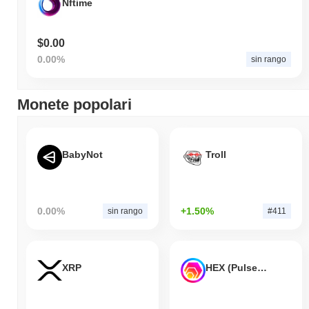
Nftime
$0.00
0.00%
sin rango
Monete popolari
BabyNot
Troll
0.00%
+1.50%
sin rango
#411
XRP
HEX (Pulsechain)