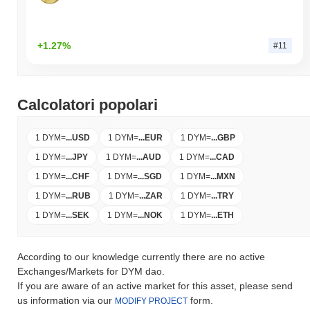
+1.27%
#11
Calcolatori popolari
1 DYM
=
...
USD
1 DYM
=
...
EUR
1 DYM
=
...
GBP
1 DYM
=
...
JPY
1 DYM
=
...
AUD
1 DYM
=
...
CAD
1 DYM
=
...
CHF
1 DYM
=
...
SGD
1 DYM
=
...
MXN
1 DYM
=
...
RUB
1 DYM
=
...
ZAR
1 DYM
=
...
TRY
1 DYM
=
...
SEK
1 DYM
=
...
NOK
1 DYM
=
...
ETH
According to our knowledge currently there are no active
Exchanges/Markets for DYM dao.
If you are aware of an active market for this asset, please send
us information via our
form.
MODIFY PROJECT