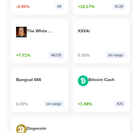
-0.96%
+18.17%
#6
#139
The White Bull
XXXAi
+7.71%
0.00%
#6235
sin rango
Bangsat 666
Bitcoin Cash
0.00%
+1.48%
sin rango
#26
Dogecoin