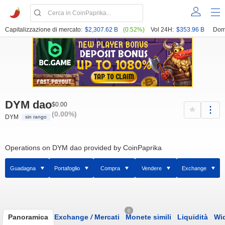
Capitalizzazione di mercato:
$2,307.62 B
(0.52%)
Vol 24H:
$353.96 B
Dom
DYM dao
$0.00
(0.00%)
DYM
sin rango
Operations on DYM dao provided by CoinPaprika
Guadagna
Portafoglio
Compra
Vendere
Exchange
0
Panoramica
Exchange
/
Mercati
Monete simili
Liquidità
Wi