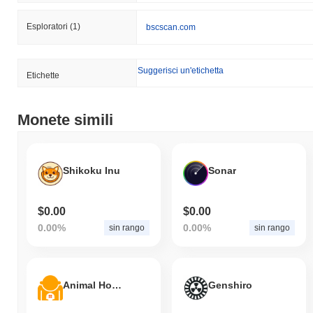
Esploratori
(1)
bscscan.com
Suggerisci un'etichetta
Etichette
Monete simili
Shikoku Inu
Sonar
$0.00
$0.00
0.00%
0.00%
sin rango
sin rango
Animal House
Genshiro