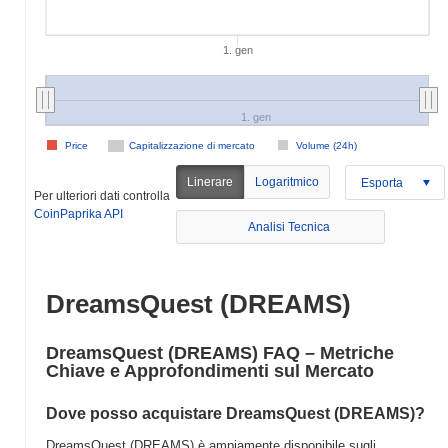
1. gen
1. gen
Price
Capitalizzazione di mercato
Volume (24h)
Linerare
Logaritmico
Esporta
Per ulteriori dati controlla
CoinPaprika API
Analisi Tecnica
DreamsQuest (DREAMS)
DreamsQuest (DREAMS) FAQ – Metriche
Chiave e Approfondimenti sul Mercato
Dove posso acquistare DreamsQuest (DREAMS)?
DreamsQuest (DREAMS) è ampiamente disponibile sugli