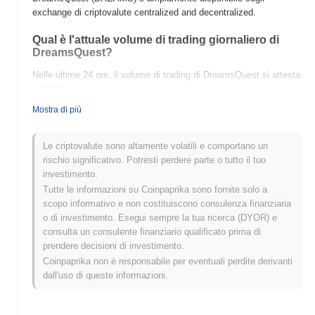
exchange di criptovalute centralized and decentralized.
Qual è l'attuale volume di trading giornaliero di
DreamsQuest?
Nelle ultime 24 ore, il volume di trading di DreamsQuest si attesta
a
$0.00
.
Mostra di più
Qual è lo storico della fascia di prezzo di
DreamsQuest?
Le criptovalute sono altamente volatili e comportano un
Massimo Storico (ATH):
$0.775454
rischio significativo. Potresti perdere parte o tutto il tuo
Minimo Storico (ATL):
$0.00
investimento.
Tutte le informazioni su Coinpaprika sono fornite solo a
DreamsQuest è attualmente scambiato
~0.34%
al di sotto del suo
scopo informativo e non costituiscono consulenza finanziaria
ATH .
o di investimento. Esegui sempre la tua ricerca (DYOR) e
consulta un consulente finanziario qualificato prima di
Come si sta comportando DreamsQuest rispetto al
prendere decisioni di investimento.
mercato crypto più ampio?
Coinpaprika non è responsabile per eventuali perdite derivanti
Negli ultimi 7 giorni, DreamsQuest ha guadagnato
0.00%
,
dall'uso di queste informazioni.
sottoperformando il mercato crypto complessivo che ha registrato
un guadagno del
1.04%
. Ciò indica un ritardo temporaneo
nell'azione del prezzo di DREAMS rispetto allo slancio del