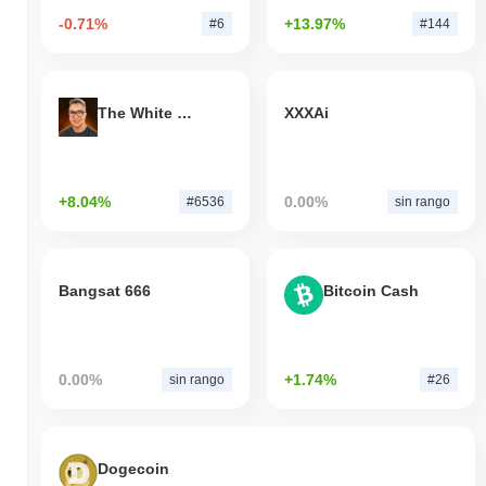
-0.71%
+13.97%
#6
#144
The White Bull
XXXAi
+8.04%
0.00%
#6536
sin rango
Bangsat 666
Bitcoin Cash
0.00%
+1.74%
sin rango
#26
Dogecoin