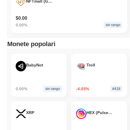
NFTmall (GEM)
$0.00
0.00%
sin rango
Monete popolari
BabyNot
Troll
0.00%
-4.03%
sin rango
#418
XRP
HEX (Pulsechain)