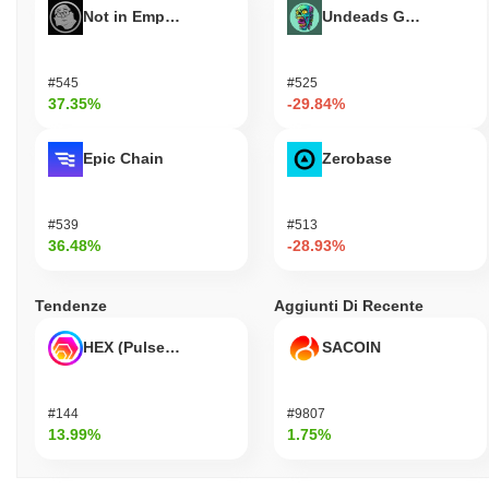
Not in Employment, Education, or Training
Undeads Games
#545
#525
37.35%
-29.84%
Epic Chain
Zerobase
#539
#513
36.48%
-28.93%
Tendenze
Aggiunti Di Recente
HEX (Pulsechain)
SACOIN
#144
#9807
13.99%
1.75%