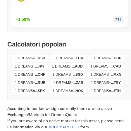
+1.58%
#11
Calcolatori popolari
1 DREAMS
=
...
USD
1 DREAMS
=
...
EUR
1 DREAMS
=
...
GBP
1 DREAMS
=
...
JPY
1 DREAMS
=
...
AUD
1 DREAMS
=
...
CAD
1 DREAMS
=
...
CHF
1 DREAMS
=
...
SGD
1 DREAMS
=
...
MXN
1 DREAMS
=
...
RUB
1 DREAMS
=
...
ZAR
1 DREAMS
=
...
TRY
1 DREAMS
=
...
SEK
1 DREAMS
=
...
NOK
1 DREAMS
=
...
ETH
According to our knowledge currently there are no active
Exchanges/Markets for DreamsQuest.
If you are aware of an active market for this asset, please send
us information via our
form.
MODIFY PROJECT