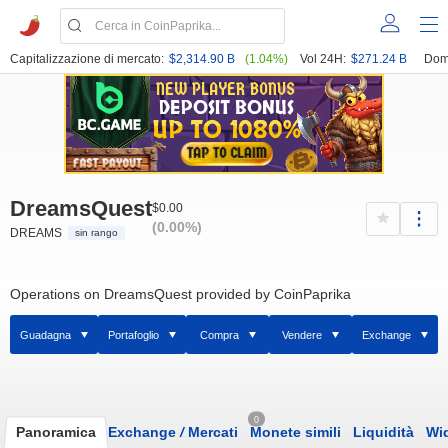
Capitalizzazione di mercato:
$2,314.90 B
(1.04%)
Vol 24H:
$271.24 B
Dom
DreamsQuest
$0.00
(0.00%)
DREAMS
sin rango
Operations on DreamsQuest provided by CoinPaprika
Guadagna
Portafoglio
Compra
Vendere
Exchange
0
Panoramica
Exchange
/
Mercati
Monete simili
Liquidità
Wi