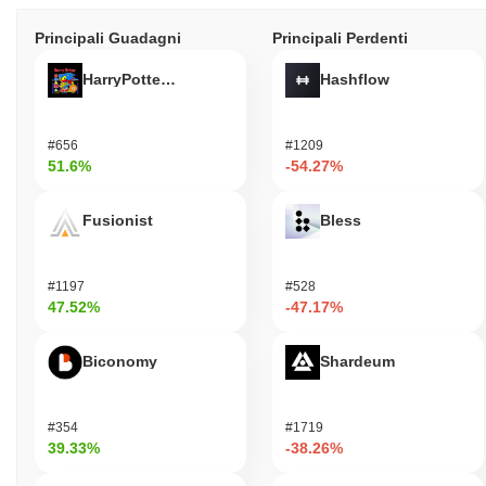
Principali Guadagni
Principali Perdenti
HarryPotterObamaSonic10Inu (ETH)
Hashflow
#656
#1209
51.6%
-54.27%
Fusionist
Bless
#1197
#528
47.52%
-47.17%
Biconomy
Shardeum
#354
#1719
39.33%
-38.26%