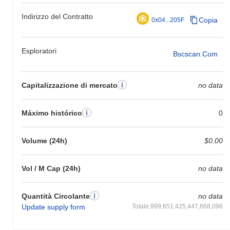
Indirizzo del Contratto
Copia
0x04...205F
Esploratori
Bscscan.com
Capitalizzazione di mercato
no data
Máximo histórico
0
Volume (24h)
$0.00
Vol / M Cap (24h)
no data
Quantità Circolante
no data
Update supply form
Totale:999,651,425,447,668,096