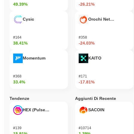
49.39%
-26.21%
Cysic
Orochi Network
#164
#358
38.41%
-24.03%
Momentum
KAITO
#368
#171
33.4%
-17.81%
Tendenze
Aggiunti Di Recente
HEX (Pulsechain)
SACOIN
#139
#10714
15.91%
1.39%