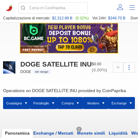
Capitalizzazione di mercato:
$2,312.89 B
(0.32%)
Vol 24H:
$346.70 B
Dom
DOGE SATELLITE INU
$0.00
(0.00%)
DOGE
sin rango
Operations on DOGE SATELLITE INU provided by CoinPaprika
Guadagna
Portafoglio
Compra
Vendere
Exchange
0
Panoramica
Exchange
/
Mercati
Monete simili
Liquidità
Wi