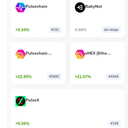
Pulsechain
BabyNot
+5.34%
0.00%
#191
sin rango
Pulsechain Bridged HEX (Pulsechain)
eHEX (Ethereum)
+23.95%
+21.07%
#5895
#4948
PulseX
+9.56%
#166