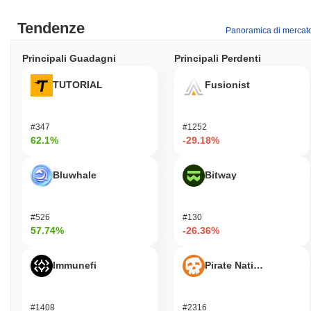
Tendenze
Panoramica di mercat
Principali Guadagni
Principali Perdenti
TUTORIAL
Fusionist
#347
#1252
62.1%
-29.18%
Bluwhale
Bitway
#526
#130
57.74%
-26.36%
Immunefi
Pirate Nation Token
#1408
#2316