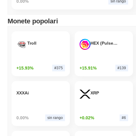
0.00%
sin rango
Monete popolari
Troll
HEX (Pulsechain)
+15.93%
+15.91%
#375
#139
XXXAi
XRP
0.00%
+0.02%
sin rango
#6