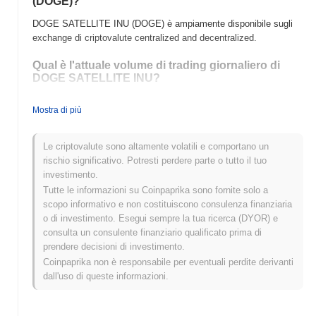
(DOGE)?
DOGE SATELLITE INU (DOGE) è ampiamente disponibile sugli
exchange di criptovalute centralized and decentralized.
Qual è l'attuale volume di trading giornaliero di
DOGE SATELLITE INU?
Nelle ultime 24 ore, il volume di trading di DOGE SATELLITE INU
Mostra di più
si attesta a
$0.00
.
Qual è lo storico della fascia di prezzo di DOGE
Le criptovalute sono altamente volatili e comportano un
SATELLITE INU?
rischio significativo. Potresti perdere parte o tutto il tuo
investimento.
Massimo Storico (ATH):
$0.00
Tutte le informazioni su Coinpaprika sono fornite solo a
Minimo Storico (ATL):
$0.00
scopo informativo e non costituiscono consulenza finanziaria
o di investimento. Esegui sempre la tua ricerca (DYOR) e
DOGE SATELLITE INU è attualmente scambiato
~0.00%
al di
consulta un consulente finanziario qualificato prima di
sotto del suo ATH .
prendere decisioni di investimento.
Come si sta comportando DOGE SATELLITE INU
Coinpaprika non è responsabile per eventuali perdite derivanti
rispetto al mercato crypto più ampio?
dall'uso di queste informazioni.
Negli ultimi 7 giorni, DOGE SATELLITE INU ha guadagnato
0.00%
, sottoperformando il mercato crypto complessivo che ha