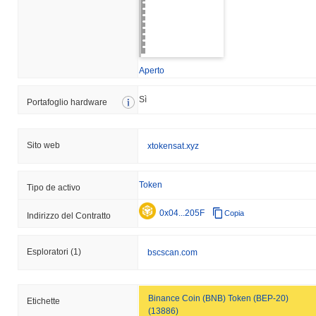
Aperto
Sì
Portafoglio hardware
Sito web
xtokensat.xyz
Token
Tipo de activo
0x04...205F
Copia
Indirizzo del Contratto
Esploratori
(1)
bscscan.com
Binance Coin (BNB) Token (BEP-20)
Etichette
(13886)