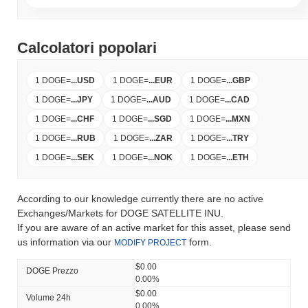
Calcolatori popolari
1 DOGE
=
...
USD
1 DOGE
=
...
EUR
1 DOGE
=
...
GBP
1 DOGE
=
...
JPY
1 DOGE
=
...
AUD
1 DOGE
=
...
CAD
1 DOGE
=
...
CHF
1 DOGE
=
...
SGD
1 DOGE
=
...
MXN
1 DOGE
=
...
RUB
1 DOGE
=
...
ZAR
1 DOGE
=
...
TRY
1 DOGE
=
...
SEK
1 DOGE
=
...
NOK
1 DOGE
=
...
ETH
According to our knowledge currently there are no active
Exchanges/Markets for DOGE SATELLITE INU.
If you are aware of an active market for this asset, please send
us information via our
form.
MODIFY PROJECT
$0.00
DOGE Prezzo
0.00%
$0.00
Volume 24h
0.00%