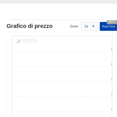
Grafico di prezzo
Zoom:
1d
Real Time
5
4
3
2
1