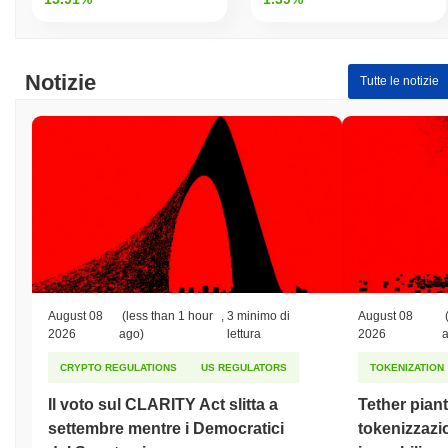
Notizie
Tutte le notizie
August 08
(less than 1 hour
,
3 minimo di
August 08
2026
ago)
lettura
2026
CRYPTO REGULATIONS
US REGULATORS
TOKENIZATION
Il voto sul CLARITY Act slitta a
Tether piant
settembre mentre i Democratici
tokenizzazi