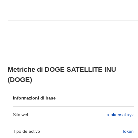
registrato un guadagno del
0.32%
. Ciò indica un ritardo
temporaneo nell'azione del prezzo di DOGE rispetto allo slancio
del mercato più ampio.
Metriche di DOGE SATELLITE INU
(DOGE)
Informazioni di base
Sito web
xtokensat.xyz
Tipo de activo
Token