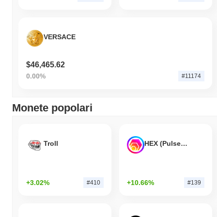
VERSACE
$46,465.62
0.00%
#11174
Monete popolari
Troll
HEX (Pulsechain)
+3.02%
+10.66%
#410
#139