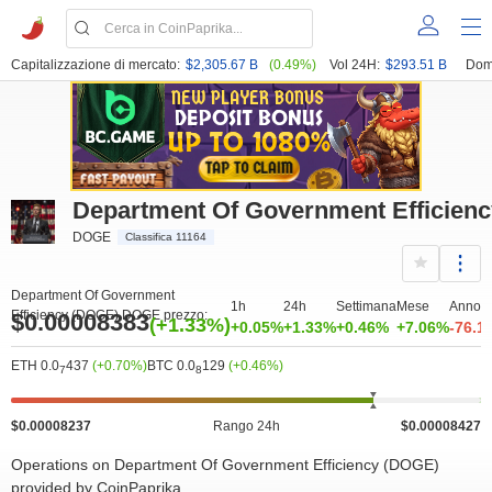
Capitalizzazione di mercato:
$2,305.67 B
(0.49%)
Vol 24H:
$293.51 B
Dom
Department Of Government Efficien
DOGE
Classifica 11164
Department Of Government
1h
24h
Settimana
Mese
Anno
Efficiency (DOGE) DOGE prezzo:
$0.00008383
(+1.33%)
+0.05%
+1.33%
+0.46%
+7.06%
-76.1
ETH 0.0
437
(+0.70%)
BTC 0.0
129
(+0.46%)
7
8
$0.00008237
Rango 24h
$0.00008427
Operations on Department Of Government Efficiency (DOGE)
provided by CoinPaprika