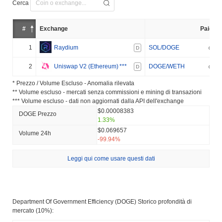
Cerca
#
Exchange
Paio
1
Raydium
SOL/DOGE
D
2
Uniswap V2 (Ethereum)
***
DOGE/WETH
D
* Prezzo / Volume Escluso - Anomalia rilevata
** Volume escluso - mercati senza commissioni e mining di transazioni
*** Volume escluso - dati non aggiornati dalla API dell'exchange
$0.00008383
DOGE Prezzo
1.33%
$0.069657
Volume 24h
-99.94%
Leggi qui come usare questi dati
Department Of Government Efficiency (DOGE) Storico profondità di
mercato (10%):