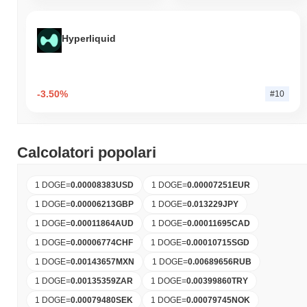
Hyperliquid
-3.50%
#10
Calcolatori popolari
1 DOGE
=
0.00008383
USD
1 DOGE
=
0.00007251
EUR
1 DOGE
=
0.00006213
GBP
1 DOGE
=
0.013229
JPY
1 DOGE
=
0.00011864
AUD
1 DOGE
=
0.00011695
CAD
1 DOGE
=
0.00006774
CHF
1 DOGE
=
0.00010715
SGD
1 DOGE
=
0.00143657
MXN
1 DOGE
=
0.00689656
RUB
1 DOGE
=
0.00135359
ZAR
1 DOGE
=
0.00399860
TRY
1 DOGE
=
0.00079480
SEK
1 DOGE
=
0.00079745
NOK