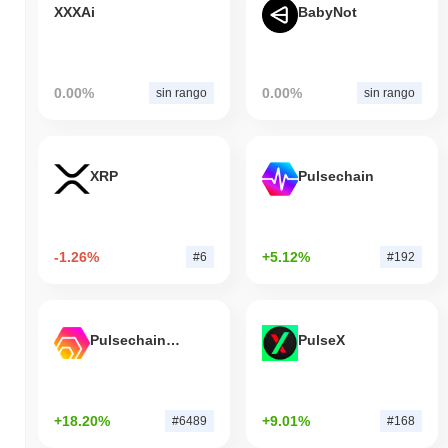
XXXAi
BabyNot
0.00%
0.00%
sin rango
sin rango
XRP
Pulsechain
-1.26%
+5.12%
#6
#192
Pulsechain Bridged HEX (Pulsechain)
PulseX
+18.20%
+9.01%
#6489
#168