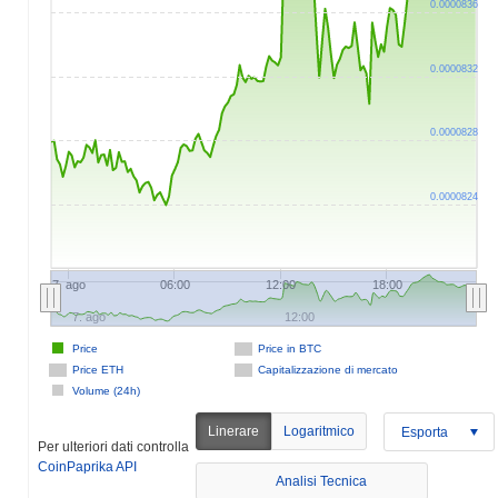
0.0000836
0.0000832
0.0000828
0.0000824
7. ago
06:00
12:00
18:00
7. ago
12:00
Price
Price in BTC
Price ETH
Capitalizzazione di mercato
Volume (24h)
Linerare
Logaritmico
Esporta
Per ulteriori dati controlla
CoinPaprika API
Analisi Tecnica