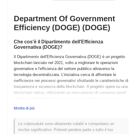
Department Of Government
Efficiency (DOGE) (DOGE)
Che cos'è il Dipartimento dell'Efficienza
Governativa (DOGE)?
Il Dipartimento dell'Efficienza Governativa (DOGE) è un progetto
blockchain lanciato nel 2021, volto a migliorare le operazioni
governative e l'efficienza del settore pubblico attraverso la
tecnologia decentralizzata. L'iniziativa cerca di affrontare le
inefficienze nei processi governativi sfruttando le caratteristiche di
trasparenza e sicurezza della blockchain. Il progetto opera su una
blockchain nativa, utilizzando un meccanismo di consenso proof-
of-stake che facilita transazioni sicure ed efficienti. Il suo token
nativo, DOGE, ha molteplici scopi all'interno dell'ecosistema, tra
Mostra di più
cui le commissioni di transazione, la partecipazione alla
governance e l'incentivazione del coinvolgimento degli utenti. Il
Dipartimento dell'Efficienza Governativa (DOGE) si distingue per il
Le criptovalute sono altamente volatili e comportano un
suo focus sul miglioramento delle funzioni governative e sulla
rischio significativo. Potresti perdere parte o tutto il tuo