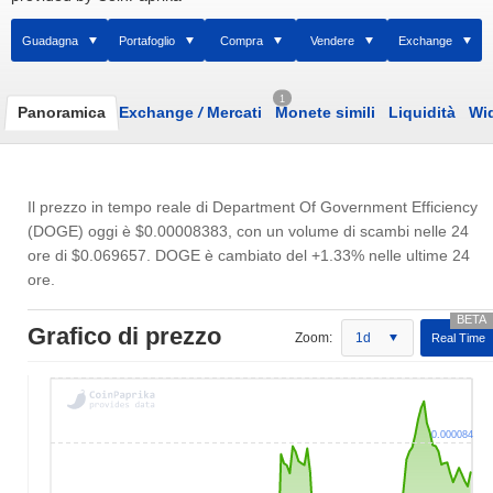
Guadagna
Portafoglio
Compra
Vendere
Exchange
1
Panoramica
Exchange
/
Mercati
Monete simili
Liquidità
Wi
Il prezzo in tempo reale di Department Of Government Efficiency
(DOGE) oggi è
$0.00008383
, con un volume di scambi nelle 24
ore di
$0.069657
. DOGE è cambiato del +1.33% nelle ultime 24
ore.
Grafico di prezzo
Zoom:
1d
Real Time
0.000084