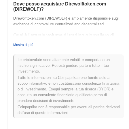
Dove posso acquistare Direwolftoken.com
(DIREWOLF)?
Direwolftoken.com (DIREWOLF) è ampiamente disponibile sugli
exchange di criptovalute centralized and decentralized.
Qual è l'attuale volume di trading giornaliero di
Direwolftoken.com?
Mostra di più
Nelle ultime 24 ore, il volume di trading di Direwolftoken.com si
attesta a
$0.00
.
Le criptovalute sono altamente volatili e comportano un
rischio significativo. Potresti perdere parte o tutto il tuo
Qual è lo storico della fascia di prezzo di
investimento.
Direwolftoken.com?
Tutte le informazioni su Coinpaprika sono fornite solo a
Massimo Storico (ATH):
$0.0
435
11
scopo informativo e non costituiscono consulenza finanziaria
Minimo Storico (ATL):
$0.00
o di investimento. Esegui sempre la tua ricerca (DYOR) e
consulta un consulente finanziario qualificato prima di
Direwolftoken.com è attualmente scambiato
~17.53%
al di sotto
prendere decisioni di investimento.
del suo ATH .
Coinpaprika non è responsabile per eventuali perdite derivanti
dall'uso di queste informazioni.
Come si sta comportando Direwolftoken.com
rispetto al mercato crypto più ampio?