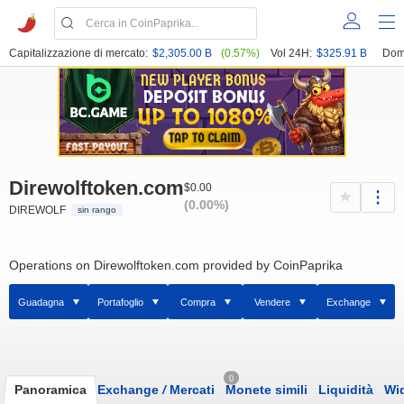
Capitalizzazione di mercato:
$2,305.00 B
(0.57%)
Vol 24H:
$325.91 B
Dom
Direwolftoken.com
$0.00
(0.00%)
DIREWOLF
sin rango
Operations on Direwolftoken.com provided by CoinPaprika
Guadagna
Portafoglio
Compra
Vendere
Exchange
0
Panoramica
Exchange
/
Mercati
Monete simili
Liquidità
Wi