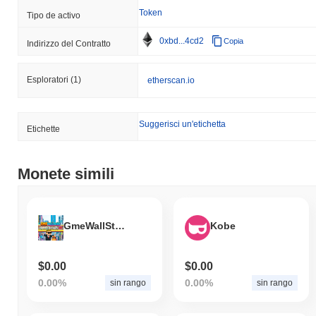
Token
Tipo de activo
0xbd...4cd2
Copia
Indirizzo del Contratto
Esploratori
(1)
etherscan.io
Suggerisci un'etichetta
Etichette
Monete simili
GmeWallStreetBetDumbMoneyRoaringKitty99
Kobe
$0.00
$0.00
0.00%
0.00%
sin rango
sin rango