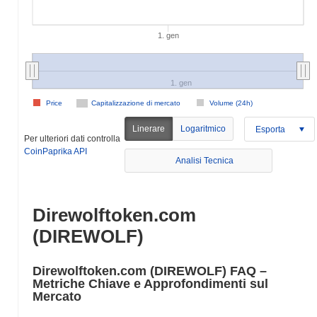
1. gen
1. gen
Price
Capitalizzazione di mercato
Volume (24h)
Linerare
Logaritmico
Esporta
Per ulteriori dati controlla
CoinPaprika API
Analisi Tecnica
Direwolftoken.com
(DIREWOLF)
Direwolftoken.com (DIREWOLF) FAQ –
Metriche Chiave e Approfondimenti sul
Mercato