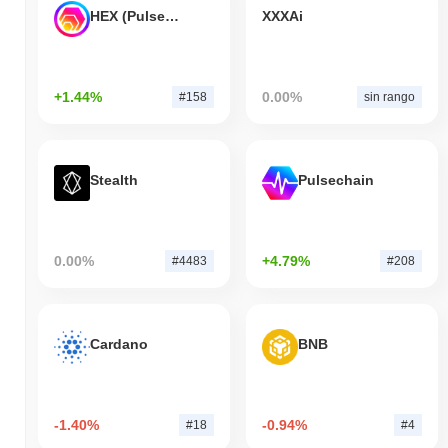
HEX (Pulsechain)
XXXAi
+1.44%
0.00%
#158
sin rango
Stealth
Pulsechain
0.00%
+4.79%
#4483
#208
Cardano
BNB
-1.40%
-0.94%
#18
#4