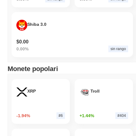
Shiba 3.0
$0.00
0.00%
sin rango
Monete popolari
XRP
Troll
-1.94%
+1.44%
#6
#404