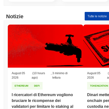
Notizie
Tutte le notizie
August 05
(10 hours
,
3 minimo di
August 05
(
2026
ago)
lettura
2026
a
ETHEREUM
DEFI
TOKENIZATION
I ricercatori di Ethereum vogliono
Dinari mette
bruciare le ricompense dei
onchain per 
validatori per limitare lo staking al
custodia neg