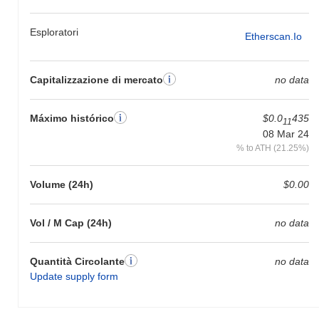
Esploratori
Etherscan.io
Capitalizzazione di mercato
no data
Máximo histórico
$0.0
435
11
08 Mar 24
% to ATH (21.25%)
Volume (24h)
$0.00
Vol / M Cap (24h)
no data
Quantità Circolante
no data
Update supply form