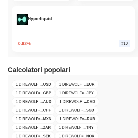
Hyperliquid
-0.82%
#10
Calcolatori popolari
1 DIREWOLF
=
...
USD
1 DIREWOLF
=
...
EUR
1 DIREWOLF
=
...
GBP
1 DIREWOLF
=
...
JPY
1 DIREWOLF
=
...
AUD
1 DIREWOLF
=
...
CAD
1 DIREWOLF
=
...
CHF
1 DIREWOLF
=
...
SGD
1 DIREWOLF
=
...
MXN
1 DIREWOLF
=
...
RUB
1 DIREWOLF
=
...
ZAR
1 DIREWOLF
=
...
TRY
1 DIREWOLF
=
...
SEK
1 DIREWOLF
=
...
NOK