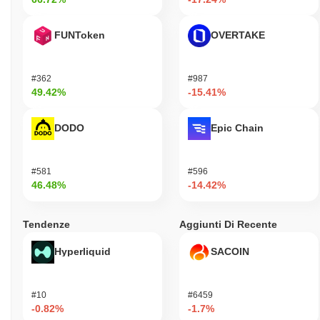
FUNToken
OVERTAKE
#362
#987
49.42%
-15.41%
DODO
Epic Chain
#581
#596
46.48%
-14.42%
Tendenze
Aggiunti Di Recente
Hyperliquid
SACOIN
#10
#6459
-0.82%
-1.7%