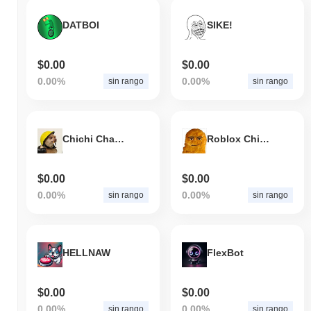
DATBOI
SIKE!
$0.00
$0.00
0.00%
0.00%
sin rango
sin rango
Chichi Charlie
Roblox Chicken Nugget
$0.00
$0.00
0.00%
0.00%
sin rango
sin rango
HELLNAW
FlexBot
$0.00
$0.00
0.00%
0.00%
sin rango
sin rango