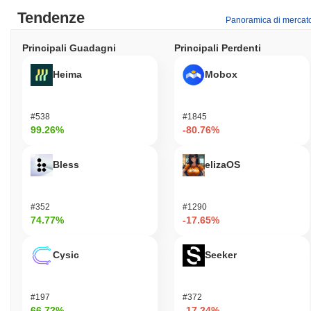
Tendenze
Panoramica di mercat
Principali Guadagni
Principali Perdenti
Heima
Mobox
#538
#1845
99.26%
-80.76%
Bless
elizaOS
#352
#1290
74.77%
-17.65%
Cysic
Seeker
#197
#372
66.72%
-17.24%