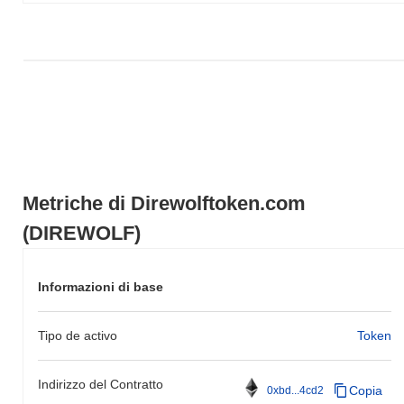
Negli ultimi 7 giorni, Direwolftoken.com ha guadagnato
0.00%
,
sottoperformando il mercato crypto complessivo che ha registrato
un guadagno del
0.57%
. Ciò indica un ritardo temporaneo
nell'azione del prezzo di DIREWOLF rispetto allo slancio del
mercato più ampio.
Metriche di Direwolftoken.com
(DIREWOLF)
Informazioni di base
Tipo de activo
Token
Indirizzo del Contratto
Copia
0xbd...4cd2