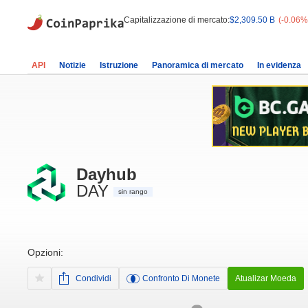
Capitalizzazione di mercato:
$2,309.50 B
(-0.06%
API
Notizie
Istruzione
Panoramica di mercato
In evidenza
Dayhub
DAY
sin rango
Opzioni:
Condividi
Confronto Di Monete
Atualizar Moeda