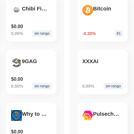
Dayhub ha affrontato alcune controversie relative a controlli normativi 
normative finanziarie locali. Il progetto è stato segnalato per potenziali
Chibi Finance
Bitcoin
August 07 2026
(1 day ago)
,
3 mini
marketing. In risposta, il team di Dayhub ha collaborato con esperti l
modifiche per garantire la conformità con le leggi applicabili. Ciò ha inc
TOKENIZATION
BANKS
miglioramento della trasparenza nelle loro comunicazioni. Inoltre, sono s
$0.00
Wells Fargo si unisce all
sicurezza condotto a metà 2023, che ha rivelato vulnerabilità nei lor
0.00%
-0.30%
sin rango
#1
problematiche attraverso una serie di aggiornamenti e patch, garantend
rinforzato contro potenziali exploit. I rischi in corso per Dayhub inclu
evoluzione, che il team mira a mitigare attraverso pratiche di svilup
aperte con la propria comunità.
9GAG
XXXAi
Dayhub (DAY) FAQ – Metriche Chiave e Approf
$0.00
Dove posso acquistare Dayhub (DAY)?
0.00%
0.00%
sin rango
sin rango
Dayhub (DAY) è ampiamente disponibile sugli exchange di criptovalut
Qual è l'attuale volume di trading giornaliero di Day
Nelle ultime 24 ore, il volume di trading di Dayhub si attesta a
$0.00
.
Why to buy
Pulsechain Bridged HEX (Pulsechain)
Qual è lo storico della fascia di prezzo di Dayhub?
$0.00
Massimo Storico (ATH):
$0.006674