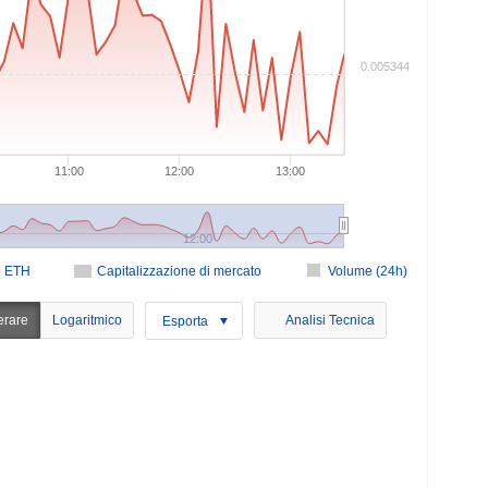
0.005344
11:00
12:00
13:00
12:00
e ETH
Capitalizzazione di mercato
Volume (24h)
erare
Logaritmico
Analisi Tecnica
Esporta