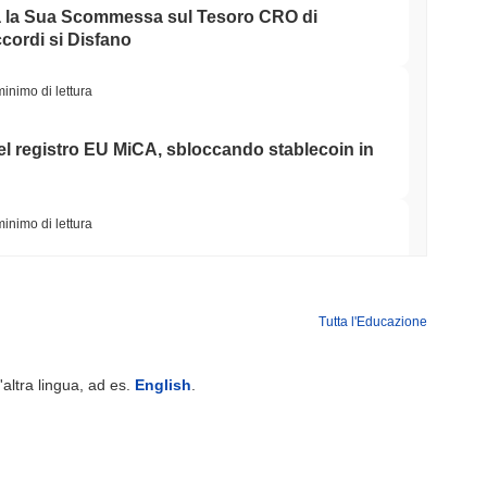
la Sua Scommessa sul Tesoro CRO di
urezza della rete mentre potenzialmente guadagnano ricompense.
rnance, consentendo loro di influenzare le decisioni riguardanti
cordi si Disfano
atori, Dayhub fornisce strumenti e risorse per costruire e
tema. La piattaforma supporta una gamma di applicazioni,
minimo di lettura
ili (NFT), ampliando i casi d'uso per il token DAY. Inoltre, gli
 l'uso di DAY per transazioni, ricompense e altre interazioni
 nel registro EU MiCA, sbloccando stablecoin in
coinvolgimenti della comunità, con lo sviluppo più recente
minimo di lettura
ndo sul miglioramento della sua interfaccia utente e
 Dayhub ha mantenuto una presenza su diverse piattaforme di
icano a 7,4 miliardi di dollari mentre il resto
 il progetto ha visto proposte di governance attive, con membri
e 2023. Questo coinvolgimento riflette una base utenti
Tutta l'Educazione
rship significative con altri progetti blockchain continuano a
za nel settore DeFi. Questi indicatori affermano collettivamente
minimo di lettura
delle criptovalute, dimostrando il suo impegno continuo per
'altra lingua, ad es.
English
.
TORS
litta a settembre mentre i Democratici del
di creare e utilizzare applicazioni decentralizzate in modo
uppo software (SDK) e interfacce di programmazione delle