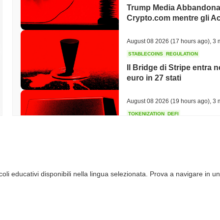
Trump Media Abbandona 
possibilità di mettere in staking i loro token, contribuendo alla sic
Inoltre, i possessori di token DAY possono partecipare al voto di gove
Crypto.com mentre gli Ac
lo sviluppo della piattaforma e la sua direzione futura. Per gli svilupp
integrare dApps, migliorando la funzionalità complessiva dell'ecosis
August 08 2026
(17 hours ago)
,
3 
comprese soluzioni di finanza decentralizzata (DeFi) e token non fungib
STABLECOINS
REGULATION
utenti possono accedere a vari portafogli e marketplace che facilitano
all'interno dell'ecosistema Dayhub.
Il Bridge di Stripe entra
euro in 27 stati
Dayhub è ancora attivo o rilevante?
Dayhub rimane attivo attraverso una serie di aggiornamenti recenti e 
August 08 2026
(19 hours ago)
,
3 
annunciato a settembre 2023. Il progetto si sta attualmente concentra
TOKENIZATION
DEFI
sull'espansione delle sue offerte di finanza decentralizzata (DeFi).
Gli asset tokenizzati tripl
trading, indicando un'attività di mercato continua e liquidità. Inoltre,
della DeFi contratta
della comunità che partecipano ai processi decisionali anche a ottobr
impegnata e un approccio strutturato allo sviluppo del progetto. Partne
rafforzare il suo ecosistema, supportando ulteriormente la sua rilevan
August 08 2026
(21 hours ago)
,
3 
l'attività sostenuta e l'importanza di Dayhub all'interno del panorama 
li educativi disponibili nella lingua selezionata. Prova a navigare in un
CRYPTO REGULATIONS
US REGULA
l'innovazione e il coinvolgimento della comunità.
Il voto sul CLARITY Act s
Per chi è progettato Dayhub?
Senato si oppongono
Dayhub è progettato per sviluppatori e consumatori, consentendo loro 
efficace. Fornisce strumenti e risorse essenziali, inclusi kit di svil