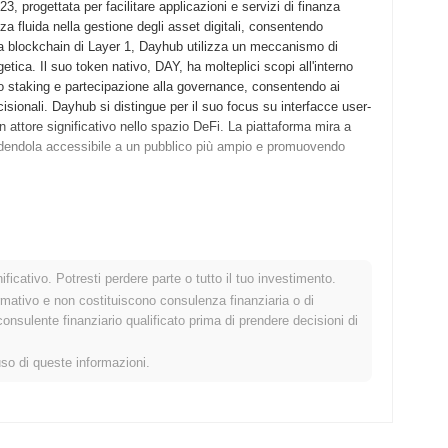
 progettata per facilitare applicazioni e servizi di finanza
nza fluida nella gestione degli asset digitali, consentendo
una blockchain di Layer 1, Dayhub utilizza un meccanismo di
getica. Il suo token nativo, DAY, ha molteplici scopi all'interno
lo staking e partecipazione alla governance, consentendo ai
cisionali. Dayhub si distingue per il suo focus su interfacce user-
 attore significativo nello spazio DeFi. La piattaforma mira a
rendendola accessibile a un pubblico più ampio e promuovendo
proprio whitepaper, delineando la visione e il framework tecnico
entendo a sviluppatori e primi adottanti di esplorare le sue
 Dayhub è passato al lancio del mainnet a dicembre 2021,
ficativo. Potresti perdere parte o tutto il tuo investimento.
i è concentrato sulla creazione di un ecosistema robusto per
rmativo e non costituiscono consulenza finanziaria o di
calabilità. La distribuzione iniziale dei token Dayhub è avvenuta
sulente finanziario qualificato prima di prendere decisioni di
o a raccogliere fondi per ulteriori sviluppi e sforzi di
ayhub nello spazio blockchain e hanno preparato il terreno per la
uso di queste informazioni.
nificativo aggiornamento del protocollo programmato per il Q1