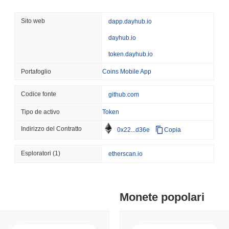
August 08 2026
(23 hours ago)
,
3 
applicazioni (API), per facilitare lo sviluppo e l'integrazione di varie ap
TOKENIZATION
TETHER
come gli sviluppatori, possono sfruttare l'infrastruttura di Dayhub pe
Sito web
dapp.dayhub.io
Tether pianta la sua band
specifiche nello spazio decentralizzato. I consumatori beneficiano di a
dayhub.io
dell'Arabia Saudita
nell'interagire con la tecnologia blockchain. I partecipanti secondari, inc
meccanismi di staking e governance, contribuendo alla sicurezza della
token.dayhub.io
favorisce un ecosistema robusto in cui tutti i partecipanti possono prosp
August 07 2026
(1 day ago)
,
3 mini
piattaforma Dayhub.
Portafoglio
Coins Mobile App
COINBASE
TRADING
Come è protetto Dayhub?
Coinbase Aggiunge Wall 
Codice fonte
github.com
con 4.000 Azioni
Dayhub utilizza un meccanismo di consenso Proof of Stake (PoS), in 
Tipo de activo
Token
l'integrità della rete. In questo modello, i partecipanti sono tenuti a 
validatori, il che li incentiva ad agire onestamente, poiché i loro toke
August 07 2026
(1 day ago)
,
3 mini
Indirizzo del Contratto
0x22...d36e
Copia
comportamento malevolo o di mancata validazione corretta. Il protocol
SEC
ETFS
Firma Digitale a Curva Ellittica (ECDSA), per garantire autenticazione 
Wintermute ottiene la lice
Esploratori
(1)
etherscan.io
accessi non autorizzati e garantisce che le transazioni siano verificab
azioni e ETF crypto
attraverso ricompense per lo staking, che vengono distribuite ai valida
coinvolgimento attivo. Inoltre, la rete incorpora meccanismi di gover
decisionali, migliorando ulteriormente la sicurezza e la resilienza. Aud
August 07 2026
(1 day ago)
,
3 mini
Monete popolari
contribuiscono anche alla robustezza complessiva di Dayhub, garantend
CRYPTO REGULATIONS
US REGULA
Dayhub ha affrontato controversie o rischi?
Il CLARITY Act è in stall