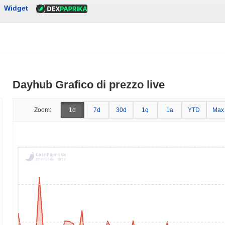
Widget
Dayhub Grafico di prezzo live
Zoom:
1d
7d
30d
1q
1a
YTD
Max