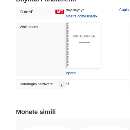
36.49%
-20.7%
Copia
day-dayhyb
ID de API
Mostra come usarlo
Whitepaper
Tendenze
Aggiunti Di Recente
Bitcoin
SACOIN
#1
#7569
-0.3%
1.2%
Aperto
Portafoglio hardware
Sì
Monete simili