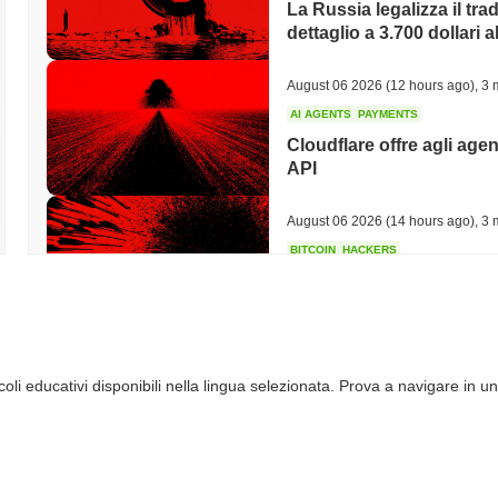
La Russia legalizza il trad
dettaglio a 3.700 dollari a
August 06 2026
(12 hours ago)
,
3 
AI AGENTS
PAYMENTS
Cloudflare offre agli agen
API
August 06 2026
(14 hours ago)
,
3 
BITCOIN
HACKERS
Boltz Ha Chiuso Il Propri
Hanno Superato Il Suo 
August 06 2026
(16 hours ago)
,
3 
li educativi disponibili nella lingua selezionata. Prova a navigare in un
CIRCLE
TOKENIZATION
I nomi più importanti di 
blockchain Arc di Circle
August 06 2026
(18 hours ago)
,
3 