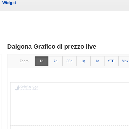
Widget
Dalgona Grafico di prezzo live
Zoom:
1d
7d
30d
1q
1a
YTD
Max