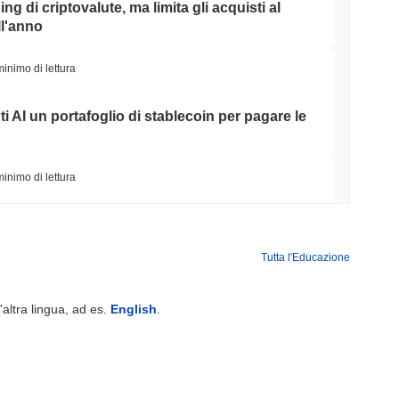
ing di criptovalute, ma limita gli acquisti al
ll'anno
minimo di lettura
ti AI un portafoglio di stablecoin per pagare le
minimo di lettura
o Ponte Bitcoin Dopo Che Gli Attaccanti AI
Team
Tutta l'Educazione
minimo di lettura
'altra lingua, ad es.
English
.
Wall Street stanno ora garantendo la
minimo di lettura