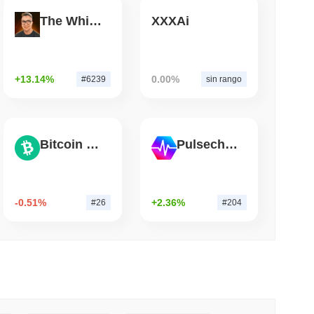
The White Bull
XXXAi
mo di lettura
di di Wrapped Bitcoin su Chainlink mentre
vvicina a $15 miliardi
+13.14%
0.00%
#6239
sin rango
Bitcoin Cash
Pulsechain
-0.51%
+2.36%
#26
#204