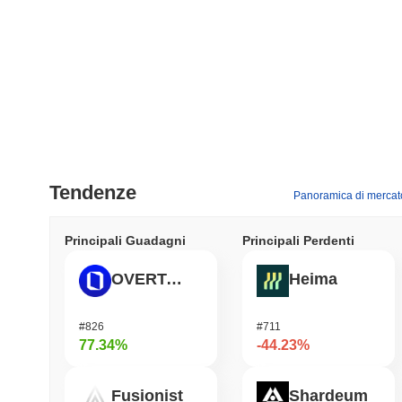
Tendenze
Panoramica di mercat
Principali Guadagni
Principali Perdenti
OVERTAKE
Heima
#826
#711
77.34%
-44.23%
Fusionist
Shardeum