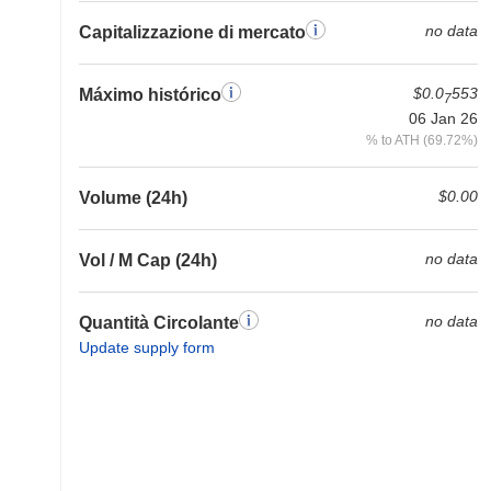
no data
Capitalizzazione di mercato
$0.0
553
Máximo histórico
7
06 Jan 26
% to ATH (69.72%)
$0.00
Volume (24h)
no data
Vol / M Cap (24h)
no data
Quantità Circolante
Update supply form