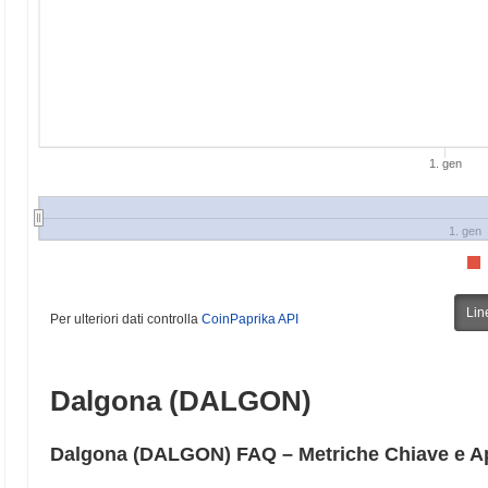
1. gen
1. gen
Lin
Per ulteriori dati controlla
CoinPaprika API
Dalgona (DALGON)
Dalgona (DALGON) FAQ – Metriche Chiave e Ap