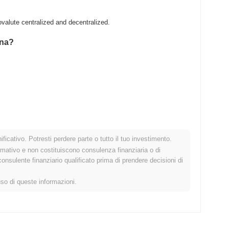
alute centralized and decentralized.
ona?
.
ficativo. Potresti perdere parte o tutto il tuo investimento.
o crypto più ampio?
rmativo e non costituiscono consulenza finanziaria o di
sulente finanziario qualificato prima di prendere decisioni di
cato crypto complessivo che ha registrato un calo del
0.19%
.
petto allo slancio del mercato più ampio.
uso di queste informazioni.