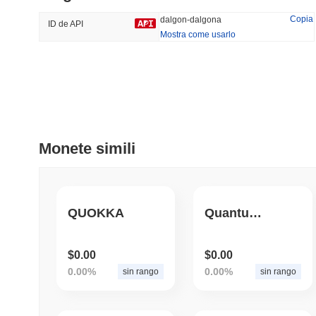
45.19%
-19.08%
Copia
dalgon-dalgona
ID de API
Mostra come usarlo
Tendenze
Aggiunti Di Recente
HEX (Pulsechain)
SACOIN
#154
#7094
4.99%
0.09%
Monete simili
QUOKKA
QuantumQuill
$0.00
$0.00
0.00%
0.00%
sin rango
sin rango