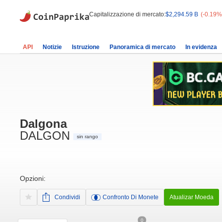
Capitalizzazione di mercato:
$2,294.59 B
(-0.19%
API
Notizie
Istruzione
Panoramica di mercato
In evidenza
Dalgona
DALGON
sin rango
Opzioni:
Condividi
Confronto Di Monete
Atualizar Moeda
0