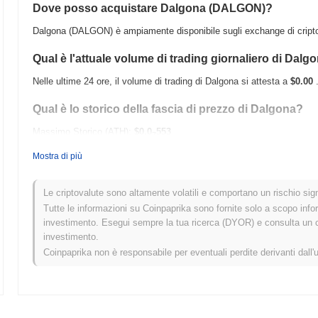
Dove posso acquistare Dalgona (DALGON)?
Dalgona (DALGON) è ampiamente disponibile sugli exchange di criptov
Qual è l'attuale volume di trading giornaliero di Dalg
Nelle ultime 24 ore, il volume di trading di Dalgona si attesta a
$0.00
Qual è lo storico della fascia di prezzo di Dalgona?
Massimo Storico (ATH):
$0.0
553
7
Minimo Storico (ATL):
$0.00
Mostra di più
Dalgona è attualmente scambiato
~41.08%
al di sotto del suo ATH .
Le criptovalute sono altamente volatili e comportano un rischio signi
Come si sta comportando Dalgona rispetto al mercat
Tutte le informazioni su Coinpaprika sono fornite solo a scopo info
investimento. Esegui sempre la tua ricerca (DYOR) e consulta un con
Negli ultimi 7 giorni, Dalgona ha guadagnato
0.00%
, superando il mer
investimento.
Ciò indica una forte performance nell'azione del prezzo di DALGON ris
Coinpaprika non è responsabile per eventuali perdite derivanti dall'