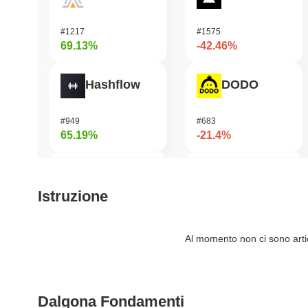
#1217
#1575
69.13%
-42.46%
Hashflow
DODO
#949
#683
65.19%
-21.4%
Orochi Network
Synapse
Istruzione
#315
#534
57.27%
-19.14%
Al momento non ci sono artico
Stargate Finance
Cysic
Dalgona Fondamenti
#172
#229