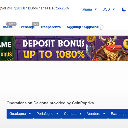
)
Vol 24H:
$283.87 B
Dominanza BTC:
56.25%
Italiana
USD
60717
373
Valute
Exchange
Trasparenza
Aggiungi / Aggiorna
Operations on Dalgona provided by CoinPaprika
Guadagna
Portafoglio
Compra
Vendere
Exchange