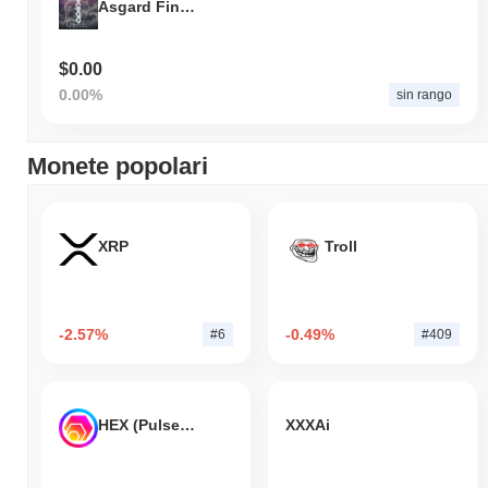
Asgard Finance
$0.00
0.00%
sin rango
Monete popolari
XRP
Troll
-2.57%
-0.49%
#6
#409
HEX (Pulsechain)
XXXAi