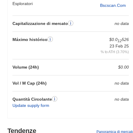
Esploratori
Bscscan.com
Capitalizzazione di mercato
no data
Máximo histórico
$0.0
526
12
23 Feb 25
% to ATH (3.70%)
Volume (24h)
$0.00
Vol / M Cap (24h)
no data
Quantità Circolante
no data
Update supply form
Tendenze
Panoramica di mercat