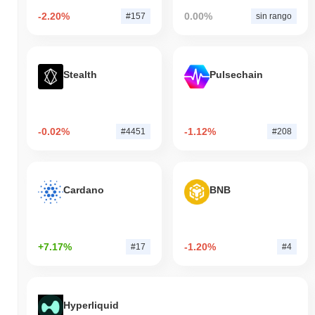
-2.20%
0.00%
#157
sin rango
Stealth
Pulsechain
-0.02%
-1.12%
#4451
#208
Cardano
BNB
+7.17%
-1.20%
#17
#4
Hyperliquid