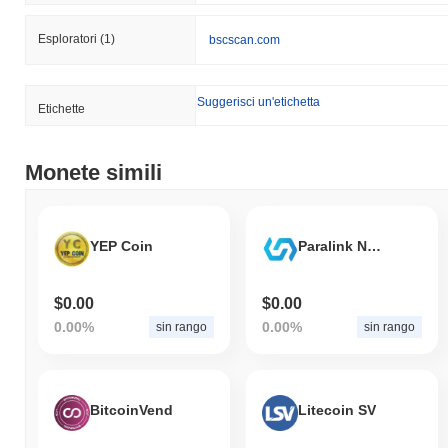
Esploratori
(1)
bscscan.com
Suggerisci un'etichetta
Etichette
Monete simili
YEP Coin
Paralink Network
$0.00
$0.00
0.00%
0.00%
sin rango
sin rango
BitcoinVend
Litecoin SV