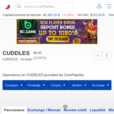
Capitalizzazione di mercato:
$2,302.25 B
(-0.34%)
Vol 24H:
$152.03 B
Dom
CUDDLES
$0.00
(0.00%)
CUDDLES
sin rango
Operations on CUDDLES provided by CoinPaprika
Guadagna
Portafoglio
Compra
Vendere
Exchange
0
Panoramica
Exchange
/
Mercati
Monete simili
Liquidità
Wi