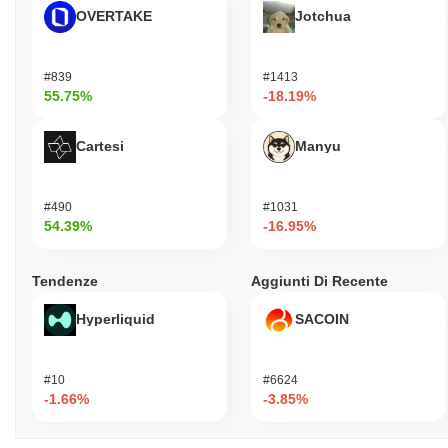
OVERTAKE
Jotchua
#839
#1413
55.75%
-18.19%
Cartesi
Manyu
#490
#1031
54.39%
-16.95%
Tendenze
Aggiunti Di Recente
Hyperliquid
SACOIN
#10
#6624
-1.66%
-3.85%