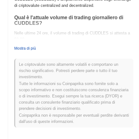
di criptovalute centralized and decentralized.
Qual è l'attuale volume di trading giornaliero di
CUDDLES?
Nelle ultime 24 ore, il volume di trading di CUDDLES si attesta a
$0.00
.
Mostra di più
Qual è lo storico della fascia di prezzo di
CUDDLES?
Le criptovalute sono altamente volatili e comportano un
Massimo Storico (ATH):
$0.0
526
12
rischio significativo. Potresti perdere parte o tutto il tuo
Minimo Storico (ATL):
$0.00
investimento.
Tutte le informazioni su Coinpaprika sono fornite solo a
CUDDLES è attualmente scambiato
~3.57%
al di sotto del suo
scopo informativo e non costituiscono consulenza finanziaria
ATH .
o di investimento. Esegui sempre la tua ricerca (DYOR) e
consulta un consulente finanziario qualificato prima di
Come si sta comportando CUDDLES rispetto al
prendere decisioni di investimento.
mercato crypto più ampio?
Coinpaprika non è responsabile per eventuali perdite derivanti
Negli ultimi 7 giorni, CUDDLES ha guadagnato
0.00%
, superando
dall'uso di queste informazioni.
il mercato crypto complessivo che ha registrato un calo del
0.34%
. Ciò indica una forte performance nell'azione del prezzo di
CUDDLES rispetto allo slancio del mercato più ampio.