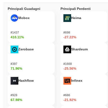
Principali Guadagni
Principali Perdenti
Mobox
Heima
#1437
#698
410.11%
-27.22%
Zerobase
Shardeum
#397
#1668
71.96%
-25.56%
Hashflow
Infinex
#928
#686
67.98%
-21.92%