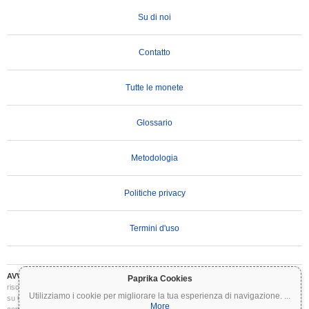
Su di noi
Contatto
Tutte le monete
Glossario
Metodologia
Politiche privacy
Termini d'uso
AVVERTENZA IMPORTANTE:
Le criptovalute sono altamente volatili e comportano
Paprika Cookies
rischi significativi. Potresti perdere parte o tutto il tuo investimento. Tutte le informazioni
Utilizziamo i cookie per migliorare la tua esperienza di navigazione.
...
su Coinpaprika sono fornite esclusivamente a scopo informativo e non costituiscono
More