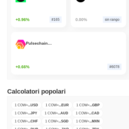
+0.96%
0.00%
#165
sin rango
Pulsechain Bridged HEX (Pulsechain)
+0.66%
#6078
Calcolatori popolari
1 COW
=
...
USD
1 COW
=
...
EUR
1 COW
=
...
GBP
1 COW
=
...
JPY
1 COW
=
...
AUD
1 COW
=
...
CAD
1 COW
=
...
CHF
1 COW
=
...
SGD
1 COW
=
...
MXN