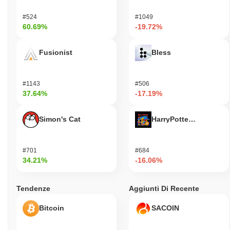
#524
#1049
60.69%
-19.72%
Fusionist
Bless
#1143
#506
37.64%
-17.19%
Simon's Cat
HarryPotterObamaSoni
#701
#684
34.21%
-16.06%
Tendenze
Aggiunti Di Recente
Bitcoin
SACOIN