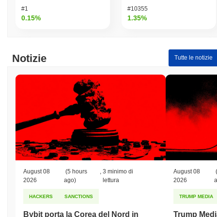
#1
#10355
0.15%
1.35%
Notizie
Tutte le notizie
August 08
(5 hours
,
3 minimo di
August 08
2026
ago)
lettura
2026
HACKERS
SANCTIONS
TRUMP MEDIA
Bybit porta la Corea del Nord in
Trump Medi