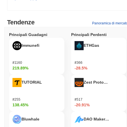
Tendenze
Panoramica di mercat
Principali Guadagni
Principali Perdenti
Immunefi
ETHGas
#1160
#366
219.89%
-28.5%
TUTORIAL
Zest Protocol
#255
#517
138.45%
-20.91%
Bluwhale
DAO Maker Token