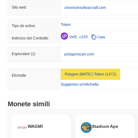
Sito web
chroniclesofwarcraft.com
Token
Tipo de activo
0xf3...c155
Copia
Indirizzo del Contratto
Esploratori
(1)
polygonscan.com
Polygon (MATIC) Token (1472)
Etichette
Suggerisci un'etichetta
Monete simili
WAGMI
Stadium Ape