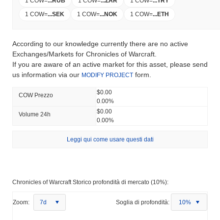
1 COW
=
...
RUB
1 COW
=
...
ZAR
1 COW
=
...
TRY
1 COW
=
...
SEK
1 COW
=
...
NOK
1 COW
=
...
ETH
According to our knowledge currently there are no active
Exchanges/Markets for Chronicles of Warcraft.
If you are aware of an active market for this asset, please send
us information via our
form.
MODIFY PROJECT
$0.00
COW Prezzo
0.00%
$0.00
Volume 24h
0.00%
Leggi qui come usare questi dati
Chronicles of Warcraft Storico profondità di mercato (10%):
Zoom:
7d
Soglia di profondità:
10%