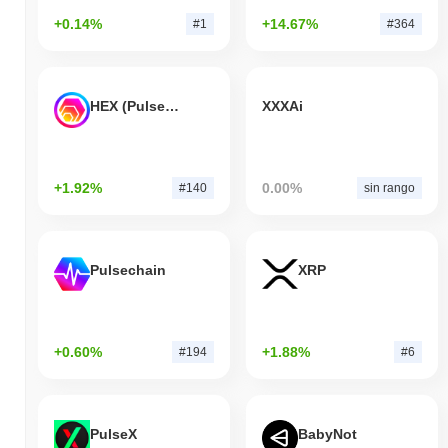
+0.14%
+14.67%
#1
#364
HEX (Pulsechain)
XXXAi
+1.92%
0.00%
#140
sin rango
Pulsechain
XRP
+0.60%
+1.88%
#194
#6
PulseX
BabyNot