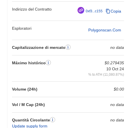
nell'azione del prezzo di COW rispetto allo slancio del mercato più
ampio.
Indirizzo del Contratto
Copia
0xf3...c155
Esploratori
Polygonscan.com
Capitalizzazione di mercato
no data
Máximo histórico
$0.279435
10 Oct 24
% to ATH (11,080.87%)
Volume (24h)
$0.00
Vol / M Cap (24h)
no data
Quantità Circolante
no data
Update supply form