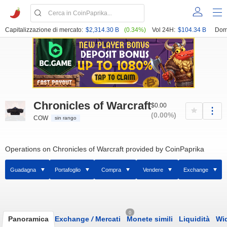
Capitalizzazione di mercato:
$2,314.30 B
(0.34%)
Vol 24H:
$104.34 B
Dom
Chronicles of Warcraft
$0.00
(0.00%)
COW
sin rango
Operations on Chronicles of Warcraft provided by CoinPaprika
Guadagna
Portafoglio
Compra
Vendere
Exchange
0
Panoramica
Exchange
/
Mercati
Monete simili
Liquidità
Wi