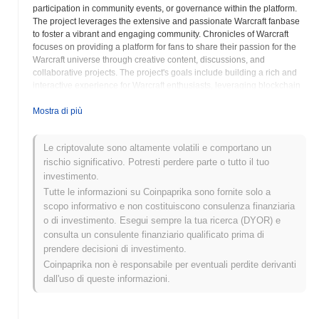
participation in community events, or governance within the platform.
The project leverages the extensive and passionate Warcraft fanbase
to foster a vibrant and engaging community. Chronicles of Warcraft
focuses on providing a platform for fans to share their passion for the
Warcraft universe through creative content, discussions, and
collaborative projects. The project's goals include building a rich and
interactive experience for Warcraft enthusiasts, leveraging blockchain
technology to enhance community engagement and create unique
opportunities. The Chronicles of Warcraft project aims to create a hub
Mostra di più
for Warcraft fans, providing a space to connect, share, and celebrate
their love for the franchise. This includes developing interactive
Le criptovalute sono altamente volatili e comportano un
elements such as quizzes, polls, and community-driven storytelling
rischio significativo. Potresti perdere parte o tutto il tuo
initiatives. The COW token will encourage active participation and
contribution to the Chronicles of Warcraft ecosystem. As the Warcraft
investimento.
universe continues to expand, Chronicles of Warcraft strives to be the
Tutte le informazioni su Coinpaprika sono fornite solo a
ultimate online destination for fans of the franchise.
scopo informativo e non costituiscono consulenza finanziaria
o di investimento. Esegui sempre la tua ricerca (DYOR) e
Chronicles of Warcraft (COW) FAQ –
consulta un consulente finanziario qualificato prima di
Metriche Chiave e Approfondimenti sul
prendere decisioni di investimento.
Mercato
Coinpaprika non è responsabile per eventuali perdite derivanti
dall'uso di queste informazioni.
Dove posso acquistare Chronicles of Warcraft
(COW)?