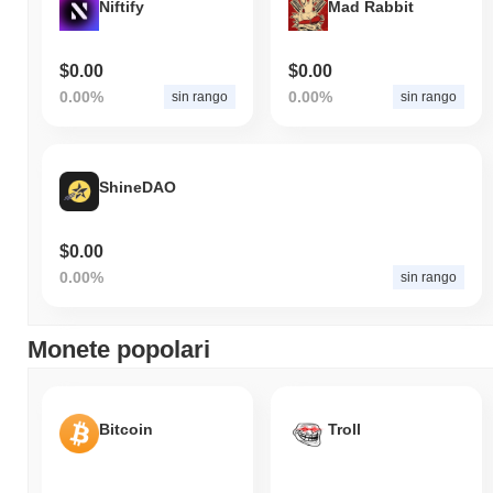
Niftify
Mad Rabbit
$0.00
$0.00
0.00%
0.00%
sin rango
sin rango
ShineDAO
$0.00
0.00%
sin rango
Monete popolari
Bitcoin
Troll