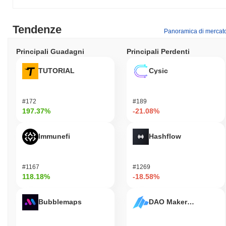
Tendenze
Panoramica di mercat
Principali Guadagni
Principali Perdenti
TUTORIAL
Cysic
#172
#189
197.37%
-21.08%
Immunefi
Hashflow
#1167
#1269
118.18%
-18.58%
Bubblemaps
DAO Maker Token