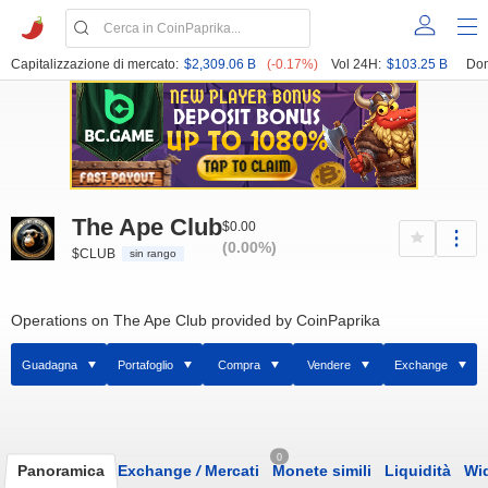
Capitalizzazione di mercato:
$2,309.06 B
(-0.17%)
Vol 24H:
$103.25 B
Dom
The Ape Club
$0.00
(0.00%)
$CLUB
sin rango
Operations on The Ape Club provided by CoinPaprika
Guadagna
Portafoglio
Compra
Vendere
Exchange
0
Panoramica
Exchange
/
Mercati
Monete simili
Liquidità
Wi