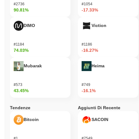
#2736
#1054
90.81%
-17.33%
DIMO
Viction
#1184
#1186
74.03%
-16.27%
Mubarak
Heima
#573
#749
43.45%
-16.1%
Tendenze
Aggiunti Di Recente
Bitcoin
SACOIN
#1
#7549