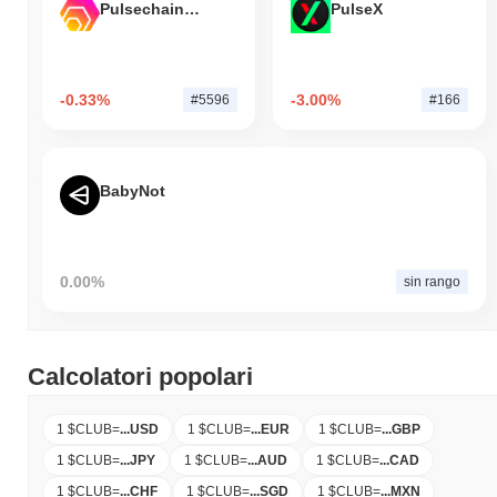
Pulsechain Bridged HEX (Pulsechain)
PulseX
-0.33%
-3.00%
#5596
#166
BabyNot
0.00%
sin rango
Calcolatori popolari
1 $CLUB
=
...
USD
1 $CLUB
=
...
EUR
1 $CLUB
=
...
GBP
1 $CLUB
=
...
JPY
1 $CLUB
=
...
AUD
1 $CLUB
=
...
CAD
1 $CLUB
=
...
CHF
1 $CLUB
=
...
SGD
1 $CLUB
=
...
MXN