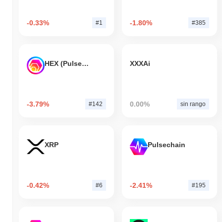
-0.33%
-1.80%
#1
#385
HEX (Pulsechain)
XXXAi
-3.79%
0.00%
#142
sin rango
XRP
Pulsechain
-0.42%
-2.41%
#6
#195