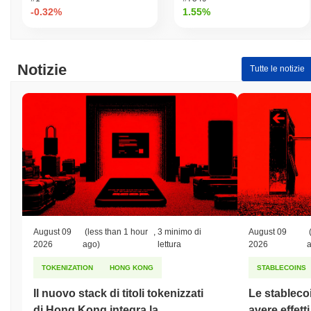
-0.32%
1.55%
Notizie
Tutte le notizie
August 09
(less than 1 hour
,
3 minimo di
August 09
2026
ago)
lettura
2026
TOKENIZATION
HONG KONG
STABLECOINS
Il nuovo stack di titoli tokenizzati
Le stableco
di Hong Kong integra la
avere effett