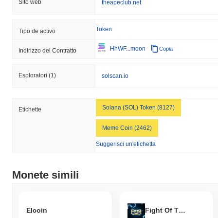
Sito web
theapeclub.net
Token
Tipo de activo
HhWF...moon
Copia
Indirizzo del Contratto
Esploratori
(1)
solscan.io
Solana (SOL) Token (8127)
Etichette
Meme Coin (2462)
Suggerisci un'etichetta
Monete simili
Elcoin
Fight Of The Ages