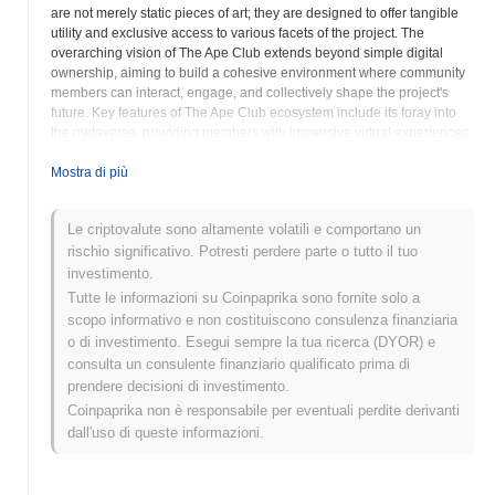
are not merely static pieces of art; they are designed to offer tangible
utility and exclusive access to various facets of the project. The
overarching vision of The Ape Club extends beyond simple digital
ownership, aiming to build a cohesive environment where community
members can interact, engage, and collectively shape the project's
future. Key features of The Ape Club ecosystem include its foray into
the metaverse, providing members with immersive virtual experiences
and digital spaces where their NFT avatars can exist and interact. This
integration with the metaverse aims to foster a new dimension of social
Mostra di più
connection and digital identity. Furthermore, The Ape Club
incorporates elements of blockchain gaming, allowing NFT holders to
Le criptovalute sono altamente volatili e comportano un
participate in interactive experiences and potentially earn rewards
rischio significativo. Potresti perdere parte o tutto il tuo
within a decentralized framework. A significant aspect of the project is
its emphasis on community governance. Holders of The Ape Club
investimento.
NFTs and its associated token, $CLUB, are often granted voting rights
Tutte le informazioni su Coinpaprika sono fornite solo a
on crucial decisions pertaining to the project's development, treasury
scopo informativo e non costituiscono consulenza finanziaria
utilization, and future roadmap, embodying the principles of a
o di investimento. Esegui sempre la tua ricerca (DYOR) e
decentralized autonomous organization. This collective decision-
consulta un consulente finanziario qualificato prima di
making process ensures that the community has a direct say in the
prendere decisioni di investimento.
evolution of their shared digital space. Beyond governance, the
Coinpaprika non è responsabile per eventuali perdite derivanti
$CLUB token and the NFTs themselves are designed with utility in
mind, potentially offering staking opportunities where holders can lock
dall'uso di queste informazioni.
their assets to earn additional rewards, contributing to the economic
stability and growth of the ecosystem. The project leverages robust
blockchain technology to ensure transparency, security, and