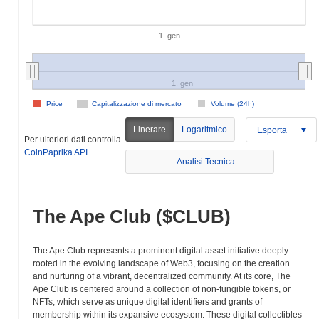
1. gen
1. gen
Price
Capitalizzazione di mercato
Volume (24h)
Linerare
Logaritmico
Esporta
Per ulteriori dati controlla
CoinPaprika API
Analisi Tecnica
The Ape Club ($CLUB)
The Ape Club represents a prominent digital asset initiative deeply
rooted in the evolving landscape of Web3, focusing on the creation
and nurturing of a vibrant, decentralized community. At its core, The
Ape Club is centered around a collection of non-fungible tokens, or
NFTs, which serve as unique digital identifiers and grants of
membership within its expansive ecosystem. These digital collectibles