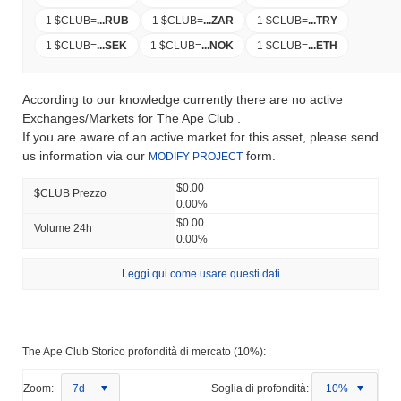
1 $CLUB
=
...
RUB
1 $CLUB
=
...
ZAR
1 $CLUB
=
...
TRY
1 $CLUB
=
...
SEK
1 $CLUB
=
...
NOK
1 $CLUB
=
...
ETH
According to our knowledge currently there are no active
Exchanges/Markets for The Ape Club .
If you are aware of an active market for this asset, please send
us information via our
form.
MODIFY PROJECT
$0.00
$CLUB Prezzo
0.00%
$0.00
Volume 24h
0.00%
Leggi qui come usare questi dati
The Ape Club Storico profondità di mercato (10%):
Zoom:
7d
Soglia di profondità:
10%