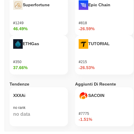
Superfortune
Epic Chain
#1249
#818
46.49%
-26.59%
ETHGas
TUTORIAL
#350
#215
37.66%
-26.53%
Tendenze
Aggiunti Di Recente
XXXAi
SACOIN
no rank
no data
#7775
-1.51%