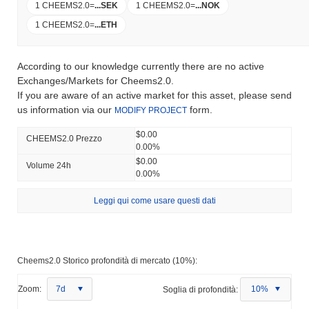
1 CHEEMS2.0
=
...
SEK
1 CHEEMS2.0
=
...
NOK
1 CHEEMS2.0
=
...
ETH
According to our knowledge currently there are no active
Exchanges/Markets for Cheems2.0.
If you are aware of an active market for this asset, please send
us information via our
form.
MODIFY PROJECT
$0.00
CHEEMS2.0 Prezzo
0.00%
$0.00
Volume 24h
0.00%
Leggi qui come usare questi dati
Cheems2.0 Storico profondità di mercato (10%):
Zoom:
7d
Soglia di profondità:
10%