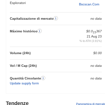
Esploratori
Bscscan.com
Capitalizzazione di mercato
no data
Máximo histórico
$0.0
367
15
21 Aug 23
% to ATH (3.91%)
Volume (24h)
$0.00
Vol / M Cap (24h)
no data
Quantità Circolante
no data
Update supply form
Tendenze
Panoramica di mercat