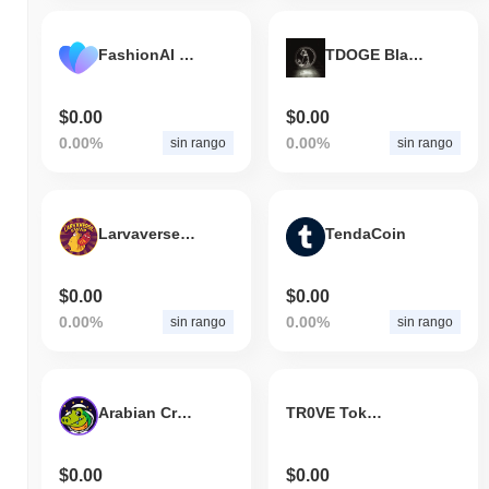
FashionAI (BSC)
TDOGE Black
$0.00
$0.00
0.00%
0.00%
sin rango
sin rango
LarvaverseSwap
TendaCoin
$0.00
$0.00
0.00%
0.00%
sin rango
sin rango
Arabian Croge
TR0VE Token
$0.00
$0.00