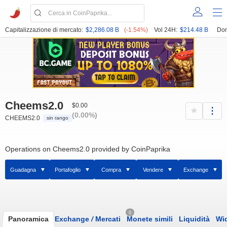
Capitalizzazione di mercato:
$2,286.08 B
(-1.54%)
Vol 24H:
$214.48 B
Dom
Cheems2.0
$0.00
(0.00%)
CHEEMS2.0
sin rango
Operations on Cheems2.0 provided by CoinPaprika
Guadagna
Portafoglio
Compra
Vendere
Exchange
0
Panoramica
Exchange
/
Mercati
Monete simili
Liquidità
Wi