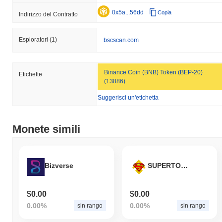
0x5a...56dd
Copia
Indirizzo del Contratto
Esploratori
(1)
bscscan.com
Binance Coin (BNB) Token (BEP-20)
Etichette
(13886)
Suggerisci un'etichetta
Monete simili
Bizverse
SUPERTOKEN
$0.00
$0.00
0.00%
0.00%
sin rango
sin rango