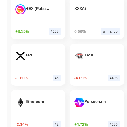
HEX (Pulsechain)
XXXAi
+3.15%
0.00%
#138
sin rango
XRP
Troll
-1.80%
-4.69%
#6
#408
Ethereum
Pulsechain
-2.14%
+4.73%
#2
#186