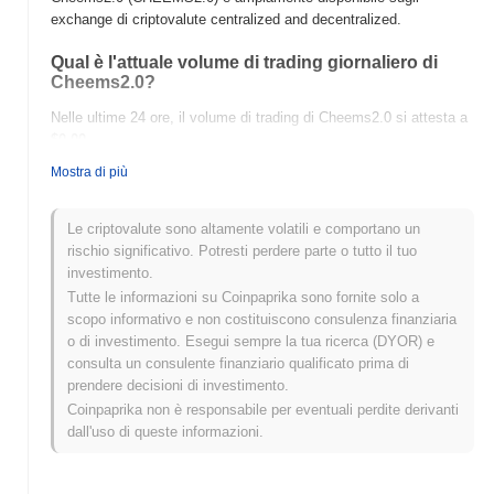
exchange di criptovalute centralized and decentralized.
Qual è l'attuale volume di trading giornaliero di
Cheems2.0?
Nelle ultime 24 ore, il volume di trading di Cheems2.0 si attesta a
$0.00
.
Mostra di più
Qual è lo storico della fascia di prezzo di
Cheems2.0?
Le criptovalute sono altamente volatili e comportano un
Massimo Storico (ATH):
$0.0
367
15
rischio significativo. Potresti perdere parte o tutto il tuo
Minimo Storico (ATL):
$0.00
investimento.
Tutte le informazioni su Coinpaprika sono fornite solo a
Cheems2.0 è attualmente scambiato
~3.77%
al di sotto del suo
scopo informativo e non costituiscono consulenza finanziaria
ATH .
o di investimento. Esegui sempre la tua ricerca (DYOR) e
consulta un consulente finanziario qualificato prima di
Come si sta comportando Cheems2.0 rispetto al
prendere decisioni di investimento.
mercato crypto più ampio?
Coinpaprika non è responsabile per eventuali perdite derivanti
Negli ultimi 7 giorni, Cheems2.0 ha guadagnato
0.00%
, superando
dall'uso di queste informazioni.
il mercato crypto complessivo che ha registrato un calo del
1.54%
. Ciò indica una forte performance nell'azione del prezzo di
CHEEMS2.0 rispetto allo slancio del mercato più ampio.