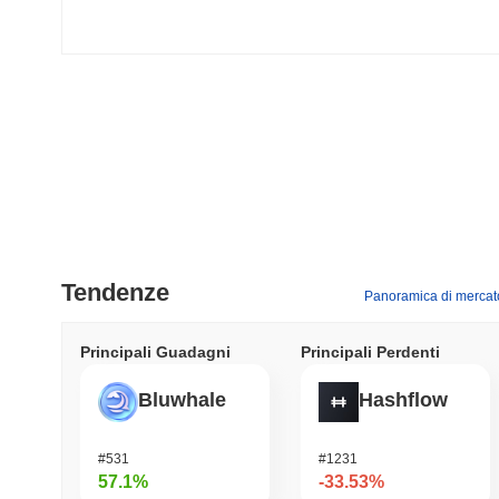
Tendenze
Panoramica di mercat
Principali Guadagni
Principali Perdenti
Bluwhale
Hashflow
#531
#1231
57.1%
-33.53%