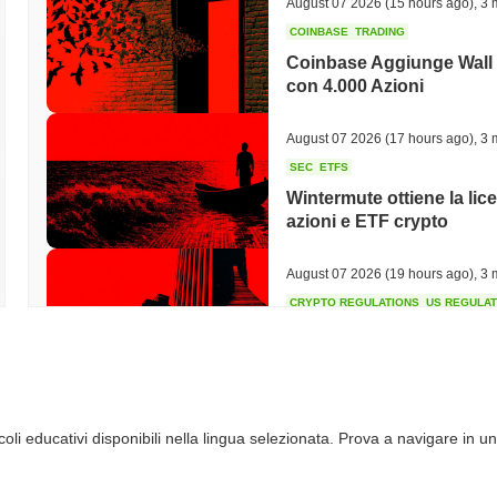
August 07 2026
(15 hours ago)
,
3 
COINBASE
TRADING
Coinbase Aggiunge Wall 
con 4.000 Azioni
August 07 2026
(17 hours ago)
,
3 
SEC
ETFS
Wintermute ottiene la lice
azioni e ETF crypto
August 07 2026
(19 hours ago)
,
3 
CRYPTO REGULATIONS
US REGULA
Il CLARITY Act è in stall
August 07 2026
(21 hours ago)
,
3 
li educativi disponibili nella lingua selezionata. Prova a navigare in un
TOKENIZATION
BANKS
Wells Fargo si unisce all