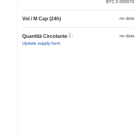
BTC 0.000070
no data
Vol / M Cap (24h)
no data
Quantità Circolante
Update supply form