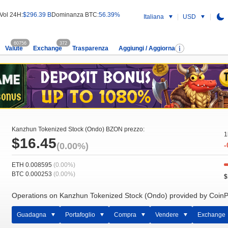
Vol 24H:
$296.39 B
Dominanza BTC:
56.39%
Italiana
USD
60756
372
Valute
Exchange
Trasparenza
Aggiungi / Aggiorna
Kanzhun Tokenized Stock (Ondo) BZON prezzo:
1
$16.45
(0.00%)
-
ETH 0.008595
(0.00%)
BTC 0.000253
(0.00%)
$
Operations on Kanzhun Tokenized Stock (Ondo) provided by CoinP
Guadagna
Portafoglio
Compra
Vendere
Exchange