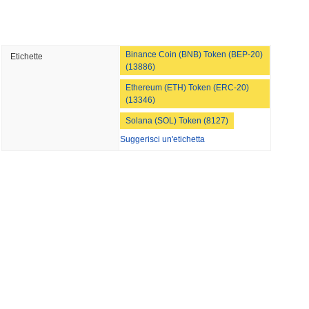
minimo di lettura
Binance Coin (BNB) Token (BEP-20)
Etichette
di dollari mentre il gigante della logistica AZ-
(13886)
ulla stablecoin yen
Ethereum (ETH) Token (ERC-20)
(13346)
mo di lettura
Solana (SOL) Token (8127)
Suggerisci un'etichetta
Bitcoin Red Team segnala 85 bug critici in
mo di lettura
i Rimesse in Dollari in Potere di Spesa
mo di lettura