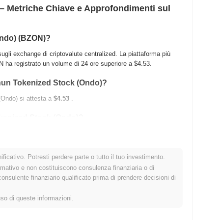
 Metriche Chiave e Approfondimenti sul
Ondo) (BZON)?
i exchange di criptovalute centralized. La piattaforma più
 ha registrato un volume di 24 ore superiore a
$4.53
.
nzhun Tokenized Stock (Ondo)?
(Ondo) si attesta a
$4.53
.
Tokenized Stock (Ondo)?
ficativo. Potresti perdere parte o tutto il tuo investimento.
l di sotto del suo ATH .
rmativo e non costituiscono consulenza finanziaria o di
sulente finanziario qualificato prima di prendere decisioni di
Ondo) rispetto al mercato crypto più ampio?
o
1.15%
, superando il mercato crypto complessivo che ha
uso di queste informazioni.
ell'azione del prezzo di BZON rispetto allo slancio del mercato