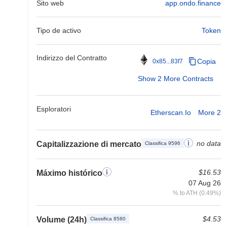
Sito web
app.ondo.finance
Tipo de activo
Token
Indirizzo del Contratto
Copia
0x85...83f7
Show 2 More Contracts
Esploratori
Etherscan.io
More 2
no data
Capitalizzazione di mercato
Classifica 9596
$16.53
Máximo histórico
07 Aug 26
% to ATH (0.49%)
$4.53
Volume (24h)
Classifica 8580