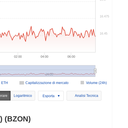
16.475
16.45
02:00
04:00
06:00
o
04:00
e ETH
Capitalizzazione di mercato
Volume (24h)
erare
Logaritmico
Analisi Tecnica
Esporta
) (BZON)