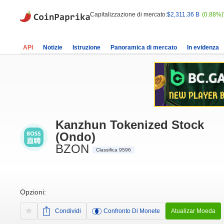
Capitalizzazione di mercato:
$2,311.36 B
(0.88%)
API
Notizie
Istruzione
Panoramica di mercato
In evidenza
Kanzhun Tokenized Stock
(Ondo)
BZON
Classifica 9596
Opzioni:
Condividi
Confronto Di Monete
Atualizar Moeda