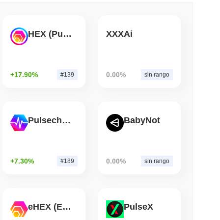
ing di criptovalute, ma limita gli acquisti al
ll'anno
HEX (Pulsechain)
XXXAi
mo di lettura
ti AI un portafoglio di stablecoin per pagare le
+17.90%
0.00%
#139
sin rango
Pulsechain
BabyNot
+7.30%
0.00%
#189
sin rango
eHEX (Ethereum)
PulseX