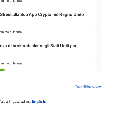
minimo di lettura
Street alla Sua App Crypto nel Regno Unito
minimo di lettura
nza di broker-dealer negli Stati Uniti per
minimo di lettura
TORS
o mentre si avvicina la pausa di agosto
Tutta l'Educazione
minimo di lettura
'altra lingua, ad es.
English
.
a corsa bancaria per tokenizzare i depositi