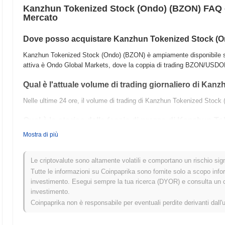
Kanzhun Tokenized Stock (Ondo) (BZON) FAQ –
Mercato
Dove posso acquistare Kanzhun Tokenized Stock (
Kanzhun Tokenized Stock (Ondo) (BZON) è ampiamente disponibile sugl
attiva è Ondo Global Markets, dove la coppia di trading BZON/USDON
Qual è l'attuale volume di trading giornaliero di Ka
Nelle ultime 24 ore, il volume di trading di Kanzhun Tokenized Stock 
Qual è lo storico della fascia di prezzo di Kanzhun 
Mostra di più
Massimo Storico (ATH):
$16.53
Minimo Storico (ATL):
NaN
Le criptovalute sono altamente volatili e comportano un rischio signi
Kanzhun Tokenized Stock (Ondo) è attualmente scambiato
~0.49%
a
Tutte le informazioni su Coinpaprika sono fornite solo a scopo info
investimento. Esegui sempre la tua ricerca (DYOR) e consulta un con
Come si sta comportando Kanzhun Tokenized Stock (
investimento.
Negli ultimi 7 giorni, Kanzhun Tokenized Stock (Ondo) ha guadagnat
Coinpaprika non è responsabile per eventuali perdite derivanti dall'
registrato un guadagno del
0.88%
. Ciò indica una forte performance n
più ampio.