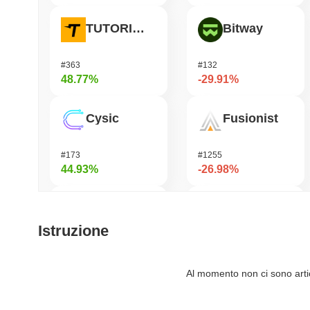
TUTORIAL
Bitway
#363
#132
48.77%
-29.91%
Cysic
Fusionist
#173
#1255
44.93%
-26.98%
Momentum
Orochi Network
Istruzione
#360
#363
39.1%
-25.43%
Al momento non ci sono artico
DAO Maker Token
Pirate Nation Token