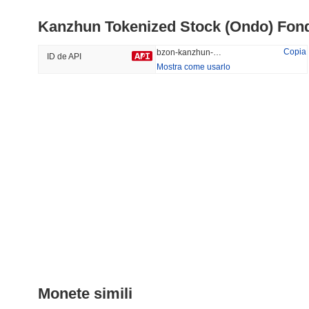
Kanzhun Tokenized Stock (Ondo) Fon
#997
#1803
30.84%
-21.59%
Copia
bzon-kanzhun-ondo-tokenized-stock
ID de API
Mostra come usarlo
Tendenze
Aggiunti Di Recente
HEX (Pulsechain)
SACOIN
#139
#10718
17.9%
-0.1%
Monete simili