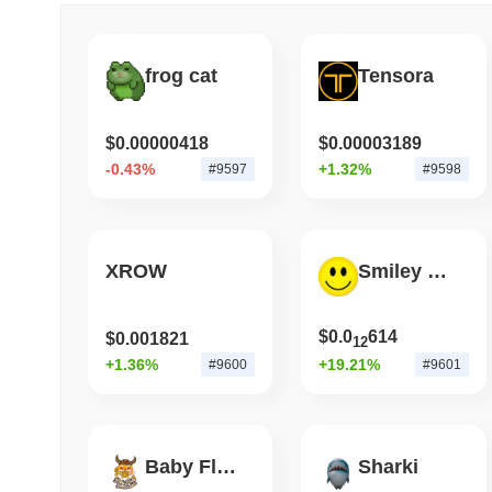
frog cat
Tensora
$0.00000418
$0.00003189
-0.43%
+1.32%
#9597
#9598
XROW
Smiley Coin
$0.0
614
$0.001821
12
+1.36%
+19.21%
#9600
#9601
Baby Floki Billionaire
Sharki