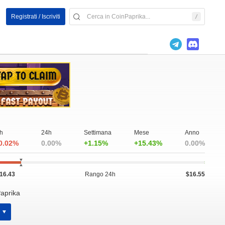
Registrati / Iscriviti
h
24h
Settimana
Mese
Anno
0.02%
0.00%
+1.15%
+15.43%
0.00%
16.43
Rango 24h
$16.55
aprika