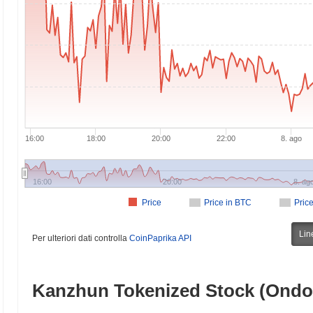
16:00
18:00
20:00
22:00
8. ago
16:00
20:00
8. ag
Price
Price in BTC
Pric
Lin
Per ulteriori dati controlla
CoinPaprika API
Kanzhun Tokenized Stock (Ondo