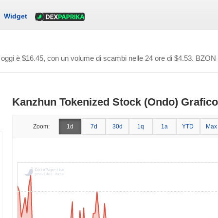
Widget
 oggi è
$16.45
, con un volume di scambi nelle 24 ore di
$4.53
. BZON è
Kanzhun Tokenized Stock (Ondo) Grafico 
Zoom:
1d
7d
30d
1q
1a
YTD
Max