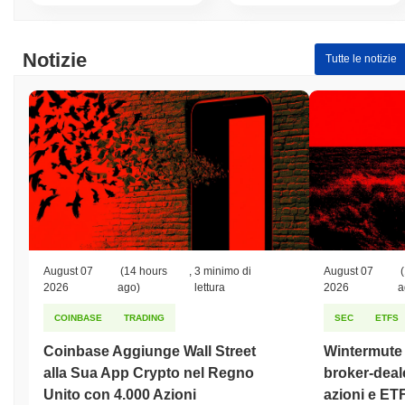
Notizie
Tutte le notizie
August 07
(14 hours
,
3 minimo di
August 07
(
2026
ago)
lettura
2026
a
COINBASE
TRADING
SEC
ETFS
Coinbase Aggiunge Wall Street
Wintermute o
alla Sua App Crypto nel Regno
broker-deale
Unito con 4.000 Azioni
azioni e ET