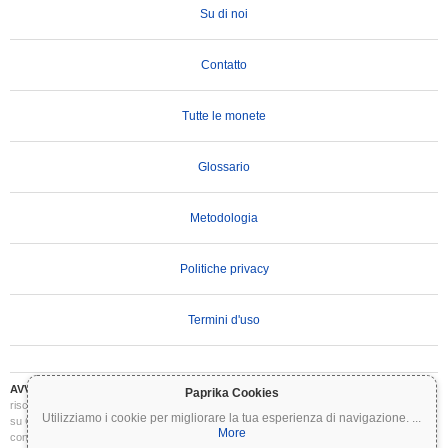
Su di noi
Contatto
Tutte le monete
Glossario
Metodologia
Politiche privacy
Termini d'uso
AVVERTENZA IMPORTANTE:
Le criptovalute sono altamente volatili e comportano
Paprika Cookies
rischi significativi. Potresti perdere parte o tutto il tuo investimento. Tutte le informazioni
Utilizziamo i cookie per migliorare la tua esperienza di navigazione.
...
su Coinpaprika sono fornite esclusivamente a scopo informativo e non costituiscono
More
consulenza finanziaria o di investimento. Conduci sempre le tue ricerche (DYOR) e