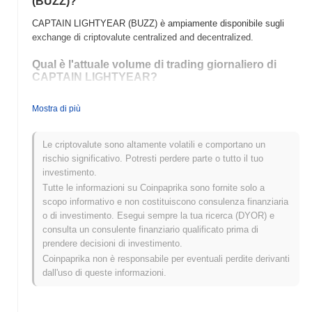
(BUZZ)?
CAPTAIN LIGHTYEAR (BUZZ) è ampiamente disponibile sugli
exchange di criptovalute centralized and decentralized.
Qual è l'attuale volume di trading giornaliero di
CAPTAIN LIGHTYEAR?
Nelle ultime 24 ore, il volume di trading di CAPTAIN LIGHTYEAR
Mostra di più
si attesta a
$0.00
.
Qual è lo storico della fascia di prezzo di CAPTAIN
Le criptovalute sono altamente volatili e comportano un
LIGHTYEAR?
rischio significativo. Potresti perdere parte o tutto il tuo
investimento.
Massimo Storico (ATH):
$0.00000476
Tutte le informazioni su Coinpaprika sono fornite solo a
Minimo Storico (ATL):
$0.00
scopo informativo e non costituiscono consulenza finanziaria
o di investimento. Esegui sempre la tua ricerca (DYOR) e
CAPTAIN LIGHTYEAR è attualmente scambiato
~12.07%
al di
consulta un consulente finanziario qualificato prima di
sotto del suo ATH .
prendere decisioni di investimento.
Come si sta comportando CAPTAIN LIGHTYEAR
Coinpaprika non è responsabile per eventuali perdite derivanti
rispetto al mercato crypto più ampio?
dall'uso di queste informazioni.
Negli ultimi 7 giorni, CAPTAIN LIGHTYEAR ha guadagnato
0.00%
, sottoperformando il mercato crypto complessivo che ha