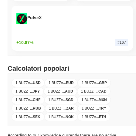
PulseX
+10.87%
#167
Calcolatori popolari
1 BUZZ
=
...
USD
1 BUZZ
=
...
EUR
1 BUZZ
=
...
GBP
1 BUZZ
=
...
JPY
1 BUZZ
=
...
AUD
1 BUZZ
=
...
CAD
1 BUZZ
=
...
CHF
1 BUZZ
=
...
SGD
1 BUZZ
=
...
MXN
1 BUZZ
=
...
RUB
1 BUZZ
=
...
ZAR
1 BUZZ
=
...
TRY
1 BUZZ
=
...
SEK
1 BUZZ
=
...
NOK
1 BUZZ
=
...
ETH
According to our knowledge currently there are no active