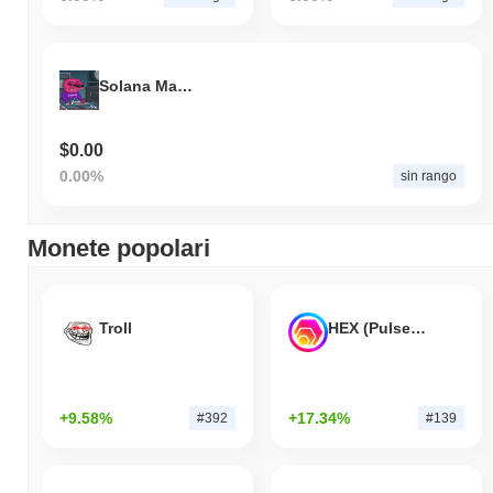
Solana Mascot
$0.00
0.00%
sin rango
Monete popolari
Troll
HEX (Pulsechain)
+9.58%
+17.34%
#392
#139