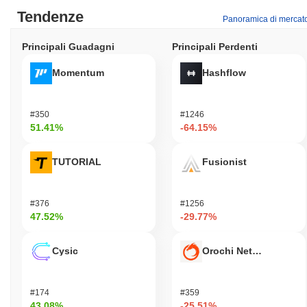
Tendenze
Panoramica di mercat
Principali Guadagni
Principali Perdenti
Momentum
Hashflow
#350
#1246
51.41%
-64.15%
TUTORIAL
Fusionist
#376
#1256
47.52%
-29.77%
Cysic
Orochi Network
#174
#359
43.08%
-25.51%