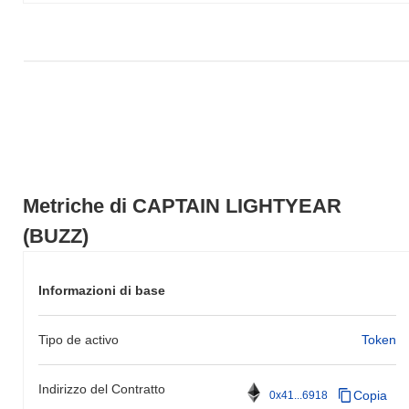
registrato un guadagno del
0.88%
. Ciò indica un ritardo
temporaneo nell'azione del prezzo di BUZZ rispetto allo slancio
del mercato più ampio.
Metriche di CAPTAIN LIGHTYEAR
(BUZZ)
Informazioni di base
Tipo de activo
Token
Indirizzo del Contratto
Copia
0x41...6918