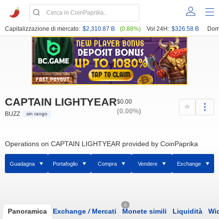
Capitalizzazione di mercato:
$2,310.87 B
(0.88%)
Vol 24H:
$326.58 B
Dom
CAPTAIN LIGHTYEAR
$0.00
(0.00%)
BUZZ
sin rango
Operations on CAPTAIN LIGHTYEAR provided by CoinPaprika
Guadagna
Portafoglio
Compra
Vendere
Exchange
0
Panoramica
Exchange
/
Mercati
Monete simili
Liquidità
Wi