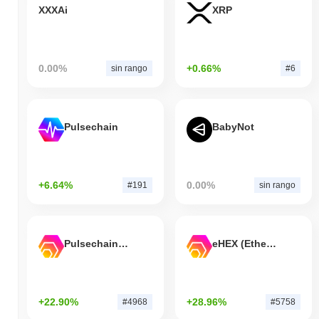
XXXAi
XRP
0.00%
+0.66%
sin rango
#6
Pulsechain
BabyNot
+6.64%
0.00%
#191
sin rango
Pulsechain Bridged HEX (Pulsechain)
eHEX (Ethereum)
+22.90%
+28.96%
#4968
#5758