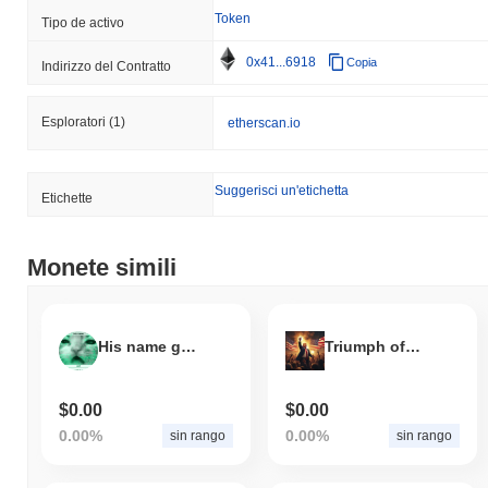
Token
Tipo de activo
0x41...6918
Copia
Indirizzo del Contratto
Esploratori
(1)
etherscan.io
Suggerisci un'etichetta
Etichette
Monete simili
His name gort
Triumph of MAGA
$0.00
$0.00
0.00%
0.00%
sin rango
sin rango