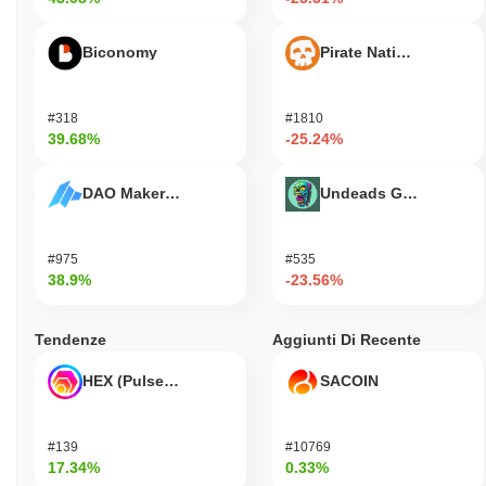
Biconomy
Pirate Nation Token
#318
#1810
39.68%
-25.24%
DAO Maker Token
Undeads Games
#975
#535
38.9%
-23.56%
Tendenze
Aggiunti Di Recente
HEX (Pulsechain)
SACOIN
#139
#10769
17.34%
0.33%