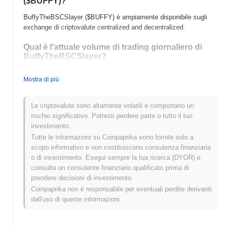
($BUFFY)?
BuffyTheBSCSlayer ($BUFFY) è ampiamente disponibile sugli
exchange di criptovalute centralized and decentralized.
Qual è l'attuale volume di trading giornaliero di
BuffyTheBSCSlayer?
Nelle ultime 24 ore, il volume di trading di BuffyTheBSCSlayer si
Mostra di più
attesta a
$0.00
.
Qual è lo storico della fascia di prezzo di
Le criptovalute sono altamente volatili e comportano un
BuffyTheBSCSlayer?
rischio significativo. Potresti perdere parte o tutto il tuo
investimento.
Massimo Storico (ATH):
$0.0
357
7
Tutte le informazioni su Coinpaprika sono fornite solo a
Minimo Storico (ATL):
$0.00
scopo informativo e non costituiscono consulenza finanziaria
o di investimento. Esegui sempre la tua ricerca (DYOR) e
BuffyTheBSCSlayer è attualmente scambiato
~96.49%
al di sotto
consulta un consulente finanziario qualificato prima di
del suo ATH .
prendere decisioni di investimento.
Coinpaprika non è responsabile per eventuali perdite derivanti
Come si sta comportando BuffyTheBSCSlayer
rispetto al mercato crypto più ampio?
dall'uso di queste informazioni.
Negli ultimi 7 giorni, BuffyTheBSCSlayer ha guadagnato
0.00%
,
sottoperformando il mercato crypto complessivo che ha registrato