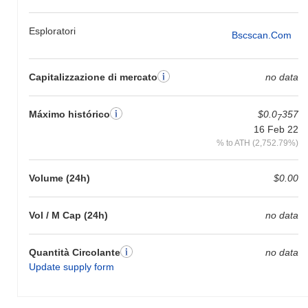
Esploratori
Bscscan.com
Capitalizzazione di mercato
no data
Máximo histórico
$0.0
357
7
16 Feb 22
% to ATH (2,752.79%)
Volume (24h)
$0.00
Vol / M Cap (24h)
no data
Quantità Circolante
no data
Update supply form