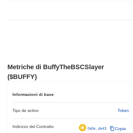
un guadagno del
1.02%
. Ciò indica un ritardo temporaneo
nell'azione del prezzo di $BUFFY rispetto allo slancio del mercato
più ampio.
Metriche di BuffyTheBSCSlayer
($BUFFY)
Informazioni di base
Tipo de activo
Token
Indirizzo del Contratto
Copia
0x0e...de43