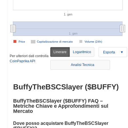
1. gen
1. gen
Price
Capitalizzazione di mercato
Volume (24h)
Linerare
Logaritmico
Esporta
Per ulteriori dati controlla
CoinPaprika API
Analisi Tecnica
BuffyTheBSCSlayer ($BUFFY)
BuffyTheBSCSlayer ($BUFFY) FAQ –
Metriche Chiave e Approfondimenti sul
Mercato
Dove posso acquistare BuffyTheBSCSlayer