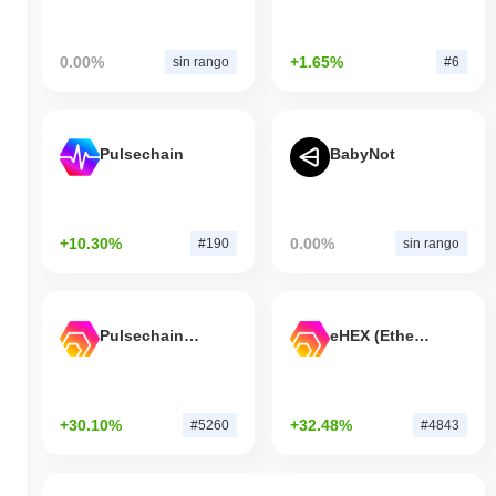
0.00%
+1.65%
sin rango
#6
Pulsechain
BabyNot
+10.30%
0.00%
#190
sin rango
Pulsechain Bridged HEX (Pulsechain)
eHEX (Ethereum)
+30.10%
+32.48%
#5260
#4843