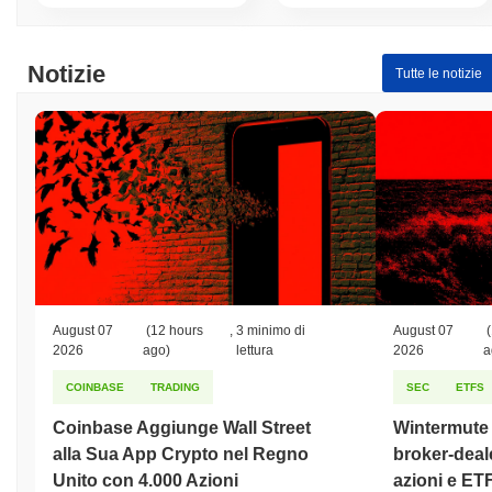
Notizie
Tutte le notizie
August 07
(12 hours
,
3 minimo di
August 07
(
2026
ago)
lettura
2026
a
COINBASE
TRADING
SEC
ETFS
Coinbase Aggiunge Wall Street
Wintermute o
alla Sua App Crypto nel Regno
broker-deale
Unito con 4.000 Azioni
azioni e ET