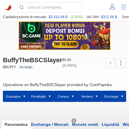
Capitalizzazione di mercato:
$2,310.48 B
(1.02%)
Vol 24H:
$312.56 B
Dom
BuffyTheBSCSlayer
$0.00
(0.00%)
$BUFFY
sin rango
Operations on BuffyTheBSCSlayer provided by CoinPaprika
Guadagna
Portafoglio
Compra
Vendere
Exchange
0
Panoramica
Exchange
/
Mercati
Monete simili
Liquidità
Wi