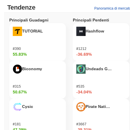
Tendenze
Panoramica di mercat
Principali Guadagni
Principali Perdenti
TUTORIAL
Hashflow
#390
#1212
55.83%
-36.69%
Biconomy
Undeads Games
#315
#535
50.67%
-34.04%
Cysic
Pirate Nation Token
#181
#3667
47.29%
-25.31%