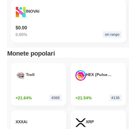
INOVAI
$0.00
0.00%
sin rango
Monete popolari
Troll
HEX (Pulsechain)
+21.64%
+21.54%
#368
#138
XXXAi
XRP