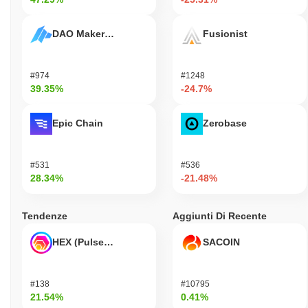
DAO Maker Token
Fusionist
#974
#1248
39.35%
-24.7%
Epic Chain
Zerobase
#531
#536
28.34%
-21.48%
Tendenze
Aggiunti Di Recente
HEX (Pulsechain)
SACOIN
#138
#10795
21.54%
0.41%