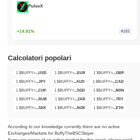
PulseX
+14.91%
#165
Calcolatori popolari
1 $BUFFY
=
...
USD
1 $BUFFY
=
...
EUR
1 $BUFFY
=
...
GBP
1 $BUFFY
=
...
JPY
1 $BUFFY
=
...
AUD
1 $BUFFY
=
...
CAD
1 $BUFFY
=
...
CHF
1 $BUFFY
=
...
SGD
1 $BUFFY
=
...
MXN
1 $BUFFY
=
...
RUB
1 $BUFFY
=
...
ZAR
1 $BUFFY
=
...
TRY
1 $BUFFY
=
...
SEK
1 $BUFFY
=
...
NOK
1 $BUFFY
=
...
ETH
According to our knowledge currently there are no active
Exchanges/Markets for BuffyTheBSCSlayer.
If you are aware of an active market for this asset, please send