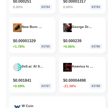
nell'azione del prezzo di BRO rispetto allo slancio del mercato più
$0.000251
$0.00001317
ampio.
0.00%
0.00%
#3784
#3784
New Born Haggis Pygmy Hippo
George Droyd
$0.00001329
$0.000239
+1.78%
+0.06%
#3785
#3786
0x0.ai: AI Smart Contract
America Is Back
$0.001841
$0.00004498
+0.09%
-21.38%
#3787
#3788
W Coin