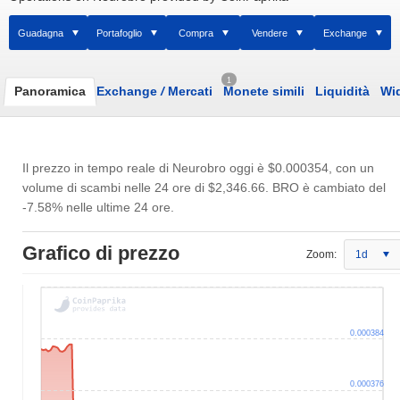
Guadagna
Portafoglio
Compra
Vendere
Exchange
1
Panoramica
Exchange
/
Mercati
Monete simili
Liquidità
Wi
Il prezzo in tempo reale di Neurobro oggi è
$0.000354
, con un
volume di scambi nelle 24 ore di
$2,346.66
. BRO è cambiato del
-7.58% nelle ultime 24 ore.
Grafico di prezzo
Zoom:
1d
0.000384
0.000376