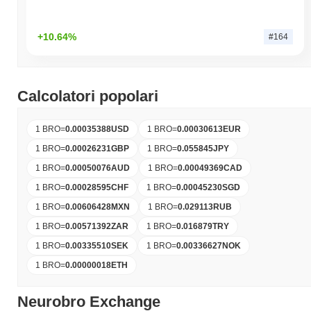
+10.64%
#164
Calcolatori popolari
1 BRO
=
0.00035388
USD
1 BRO
=
0.00030613
EUR
1 BRO
=
0.00026231
GBP
1 BRO
=
0.055845
JPY
1 BRO
=
0.00050076
AUD
1 BRO
=
0.00049369
CAD
1 BRO
=
0.00028595
CHF
1 BRO
=
0.00045230
SGD
1 BRO
=
0.00606428
MXN
1 BRO
=
0.029113
RUB
1 BRO
=
0.00571392
ZAR
1 BRO
=
0.016879
TRY
1 BRO
=
0.00335510
SEK
1 BRO
=
0.00336627
NOK
1 BRO
=
0.00000018
ETH
Neurobro Exchange