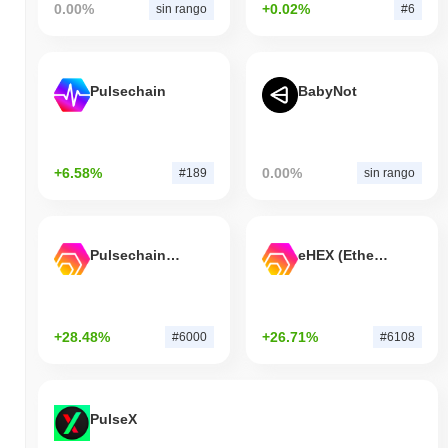
0.00%
+0.02%
sin rango
#6
Pulsechain
BabyNot
+6.58%
0.00%
#189
sin rango
Pulsechain Bridged HEX (Pulsechain)
eHEX (Ethereum)
+28.48%
+26.71%
#6000
#6108
PulseX