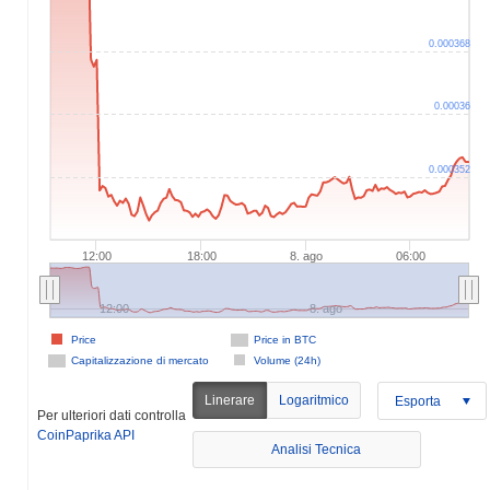
0.000368
0.00036
0.000352
12:00
18:00
8. ago
06:00
12:00
8. ago
Price
Price in BTC
Capitalizzazione di mercato
Volume (24h)
Linerare
Logaritmico
Esporta
Per ulteriori dati controlla
CoinPaprika API
Analisi Tecnica