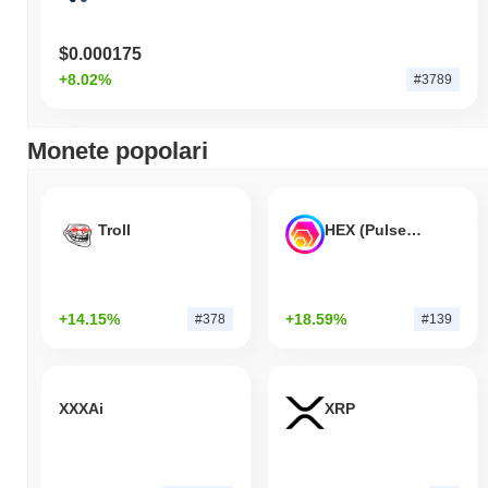
$0.000175
+8.02%
#3789
Monete popolari
Troll
HEX (Pulsechain)
+14.15%
+18.59%
#378
#139
XXXAi
XRP