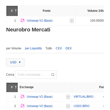
#
Fonte
Volume 24h (%)
1
Uniswap V2 (Base)
100.000000%
D
Neurobro Mercati
per Volume
per Liquidità
Tutto
CEX
DEX
USD
Cerca
#
Exchange
Paio
1
Uniswap V2 (Base)
VIRTUAL/BRO
D
2
Uniswap V2 (Base)
USDC/BRO
D