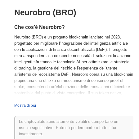
Neurobro (BRO)
Che cos'è Neurobro?
Neurobro (BRO) è un progetto blockchain lanciato nel 2023,
progettato per migliorare l'integrazione dell'intelligenza artificiale
con le applicazioni di finanza decentralizzata (DeFi). Il progetto
mira a rispondere alla crescente necessità di soluzioni finanziarie
intelligenti sfruttando le tecnologie AI per ottimizzare le strategie
di trading, la gestione del rischio e l'esperienza dell'utente
all'interno dell'ecosistema DeFi. Neurobro opera su una blockchain
proprietaria che utilizza un meccanismo di consenso proof-of-
stake, consentendo un'elaborazione delle transazioni efficiente e
sostenibile dal punto di vista energetico. Il suo token nativo,
BRO, ha molteplici scopi, tra cui commissioni di transazione,
ricompense per lo staking e partecipazione alla governance,
Mostra di più
consentendo ai possessori di influenzare lo sviluppo e la direzione
della piattaforma. Ciò che distingue Neurobro è il suo focus sulla
Le criptovalute sono altamente volatili e comportano un
combinazione di AI e DeFi, creando un ecosistema unico che
rischio significativo. Potresti perdere parte o tutto il tuo
promuove decisioni finanziarie più intelligenti. Questo approccio
investimento.
innovativo posiziona Neurobro come un attore significativo nel