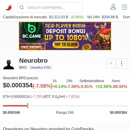
Capitalizzazione di mercato:
$2,312.03 B
(0.40%)
Vol 24H:
$204.86 B
Dom
Neurobro
BRO
Classifica 3781
Neurobro BRO prezzo:
1h
24h
Settimana
Mese
Anno
$0.000354
(-7.58%)
+0.14%
-7.58%
-0.91%
+12.56%
-88.92%
ETH 0.00000018
(-7.70%)
BTC 0.0
544
(-7.82%)
8
$0.000346
Rango 24h
$0.000384
Operations on Neurobro provided by CoinPaprika