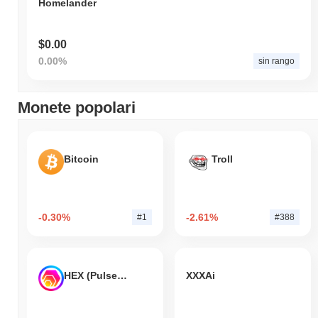
Homelander
$0.00
0.00%
sin rango
Monete popolari
Bitcoin
Troll
-0.30%
-2.61%
#1
#388
HEX (Pulsechain)
XXXAi