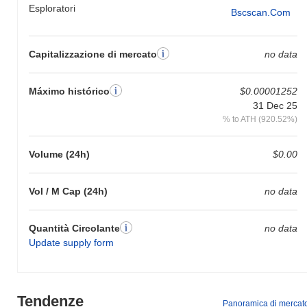
Esploratori
Bscscan.com
Capitalizzazione di mercato
no data
Máximo histórico
$0.00001252
31 Dec 25
% to ATH (920.52%)
Volume (24h)
$0.00
Vol / M Cap (24h)
no data
Quantità Circolante
no data
Update supply form
Tendenze
Panoramica di mercat