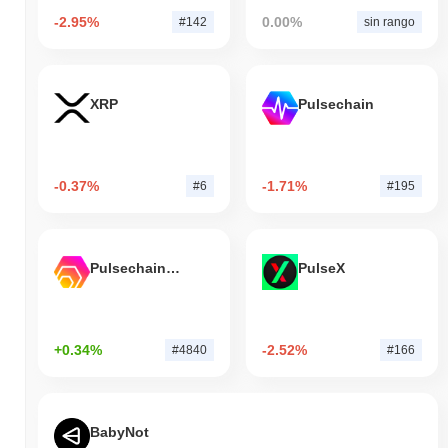
-2.95%
0.00%
#142
sin rango
XRP
Pulsechain
-0.37%
-1.71%
#6
#195
Pulsechain Bridged HEX (Pulsechain)
PulseX
+0.34%
-2.52%
#4840
#166
BabyNot