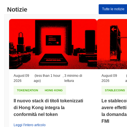
Notizie
Tutte le notizie
August 09
(less than 1 hour
,
3 minimo di
August 09
2026
ago)
lettura
2026
TOKENIZATION
HONG KONG
STABLECOINS
Il nuovo stack di titoli tokenizzati
Le stableco
di Hong Kong integra la
avere effett
conformità nel token
la domanda d
FMI
Leggi l'intero articolo