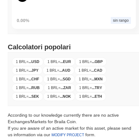
0.00%
sin rango
Calcolatori popolari
1 BRL
=
...
USD
1 BRL
=
...
EUR
1 BRL
=
...
GBP
1 BRL
=
...
JPY
1 BRL
=
...
AUD
1 BRL
=
...
CAD
1 BRL
=
...
CHF
1 BRL
=
...
SGD
1 BRL
=
...
MXN
1 BRL
=
...
RUB
1 BRL
=
...
ZAR
1 BRL
=
...
TRY
1 BRL
=
...
SEK
1 BRL
=
...
NOK
1 BRL
=
...
ETH
According to our knowledge currently there are no active
Exchanges/Markets for Braila Coin.
If you are aware of an active market for this asset, please send
us information via our
form.
MODIFY PROJECT