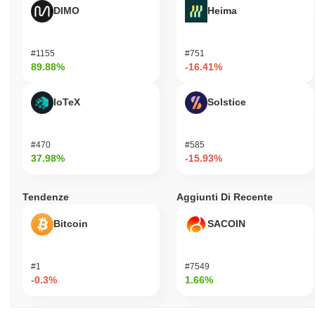
DIMO
Heima
#1155
#751
89.88%
-16.41%
IoTeX
Solstice
#470
#585
37.98%
-15.93%
Tendenze
Aggiunti Di Recente
Bitcoin
SACOIN
#1
#7549
-0.3%
1.66%