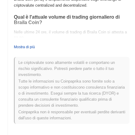
criptovalute centralized and decentralized.
Qual è l'attuale volume di trading giornaliero di
Braila Coin?
Nelle ultime 24 ore, il volume di trading di Braila Coin si attesta a
$0.00
.
Mostra di più
Qual è lo storico della fascia di prezzo di Braila
Coin?
Le criptovalute sono altamente volatili e comportano un
Massimo Storico (ATH):
$0.00001252
rischio significativo. Potresti perdere parte o tutto il tuo
Minimo Storico (ATL):
$0.00
investimento.
Tutte le informazioni su Coinpaprika sono fornite solo a
Braila Coin è attualmente scambiato
~90.20%
al di sotto del suo
scopo informativo e non costituiscono consulenza finanziaria
ATH .
o di investimento. Esegui sempre la tua ricerca (DYOR) e
consulta un consulente finanziario qualificato prima di
Come si sta comportando Braila Coin rispetto al
prendere decisioni di investimento.
mercato crypto più ampio?
Coinpaprika non è responsabile per eventuali perdite derivanti
Negli ultimi 7 giorni, Braila Coin ha guadagnato
0.00%
, superando
dall'uso di queste informazioni.
il mercato crypto complessivo che ha registrato un calo del
0.16%
. Ciò indica una forte performance nell'azione del prezzo di
BRL rispetto allo slancio del mercato più ampio.