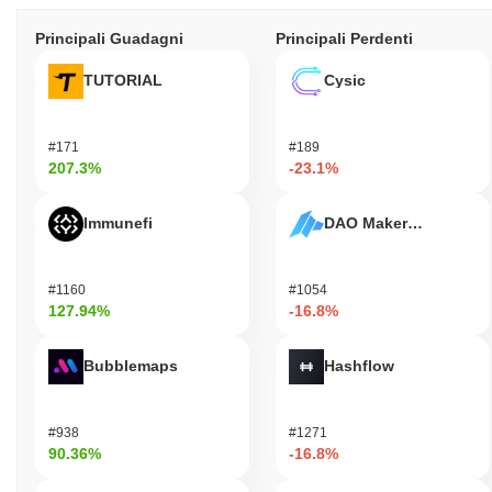
Principali Guadagni
Principali Perdenti
TUTORIAL
Cysic
#171
#189
207.3%
-23.1%
Immunefi
DAO Maker Token
#1160
#1054
127.94%
-16.8%
Bubblemaps
Hashflow
#938
#1271
90.36%
-16.8%