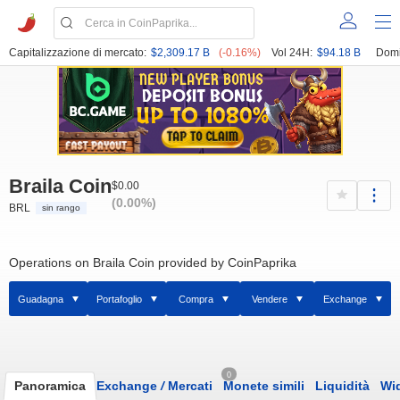
Capitalizzazione di mercato:
$2,309.17 B
(-0.16%)
Vol 24H:
$94.18 B
Domi
Braila Coin
$0.00
(0.00%)
BRL
sin rango
Operations on Braila Coin provided by CoinPaprika
Guadagna
Portafoglio
Compra
Vendere
Exchange
0
Panoramica
Exchange
/
Mercati
Monete simili
Liquidità
Wi